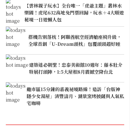
【雲林親子玩水】全台唯一「虎爺主題」叢林水
樂園！虎尾632高地免門票回歸，玩水＋4大順遊
秘境一日遊懶人包
搭機告別落枕！阿聯酋航空經濟艙座椅升級，
全球首創「U-Dream頭枕」包覆頭頸超好睡
建築迷必朝聖！忠泰美術館10週年：藤本壯介
特展打頭陣，1:5大屋根8月震撼空降台北
離市區15分鐘的嘉義祕境路線！造訪「台版神
隱少女湯屋」清豐濤月、湖景窯烤披薩與人氣私
宅咖啡