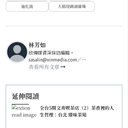
迪化街
大稻埕碼頭廣場
林芳如
欣傳媒資深採訪編輯。
sasalin@xinmedia.com／
happy21917@gmail.com
查看所有文章
延伸閱讀
全台5間文青喫茶店（2）茶香裡的人
生哲理：台北 臻味茶苑