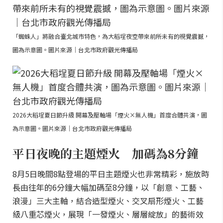
「蜘蛛人」將融合臺北城市特色，為大稻埕夜空帶來前所未有的視覺震撼，
圖為示意圖。圖片來源｜台北市政府觀光傳播局
2026大稻埕夏日節升級 開幕及壓軸場「煙火×無人機」首度合體共演，圖
為示意圖。圖片來源｜台北市政府觀光傳播局
平日夜晚的主題煙火 加碼為8分鐘
8月5日晚間8點登場的平日主題煙火也非常精彩，施放時
長由往年的6分鐘大幅加碼至8分鐘，以「創意、工藝、
浪漫」三大主軸，結合造型煙火、交叉扇形煙火、工藝
級八重芯煙火，展現「一發煙火、層層綻放」的藝術效