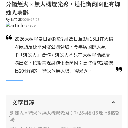
分鐘煙火×無人機燈光秀，迪化街商圈也有蜘
蛛人身影
By
林芳如
2026/07/08
2026大稻埕夏日節將於7月25日至8月15日在大稻
埕碼頭及延平河濱公園登場，今年與國際人氣
IP「蜘蛛人」合作，蜘蛛人不只在大稻埕碼頭廣
場出沒，也驚喜現身迪化街商圈；更將帶來2場總
長20分鐘的「煙火×無人機」燈光秀。
文章目錄
蜘蛛人×煙火×無人機燈光秀：7/25與8/15晚上8點登
場