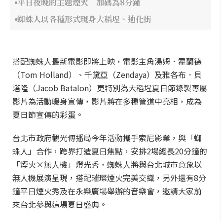
平日夜晚的主題煙火 加碼為8分鐘
蜘蛛人以各種形式現身大稻埕、迪化街
搭配蜘蛛人最新電影即將上映，電影主角湯姆．霍蘭德
（Tom Holland）、千黛亞（Zendaya）及雅各布．貝
塔隆（Jacob Batalon）更特別為大稻埕夏日節錄製專屬
影片為活動暖身宣傳，影片將在多種管道中亮相，成為
夏日節宣傳的彩蛋。
台北市政府觀光傳播局今年活動攜手索尼影業，與「蜘
蛛人」合作，跨界打造夏日焦點，安排2場總長20分鐘的
「煙火×無人機」燈光秀，蜘蛛人將與台北城市意象以
無人機展演呈現，搭配璀璨煙火完美交織，另外還有8分
鐘平日煙火秀及在永樂廣場舉辦的音樂會，邀請大家前
來台北參與這場夏日盛典。