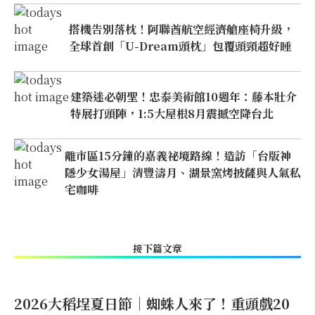
搭機告別落枕！阿聯酋航空經濟艙座椅升級，
全球首創「U-Dream頭枕」包覆頭頸超好睡
建築迷必朝聖！忠泰美術館10週年：藤本壯介
特展打頭陣，1:5大屋根8月震撼空降台北
離市區15分鐘的嘉義祕境路線！造訪「台版神
隱少女湯屋」清豐濤月、湖景窯烤披薩與人氣私
宅咖啡
接下篇文章
2026大稻埕夏日節｜蜘蛛人來了！重頭戲20