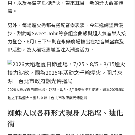
果，以及長滯空垂柳煙火，帶來耳目一新的煙火觀賞體
驗。
另外，每場煙火秀都有搭配音樂表演，今年邀請溫蒂漫
步、甜約翰Sweet John等多組金曲級與超人氣音樂人接
力登台，8月1日下午則在永樂廣場推出在地音樂盛宴及
IP活動，為大稻埕舊城區注入潮流活力。
2026大稻埕夏日節登場，7/25、8/5、8/15煙火接力綻放，圖為2025年活
動之千輪煙火。圖片來源｜台北市政府觀光傳播局
蜘蛛人以各種形式現身大稻埕、迪化
街