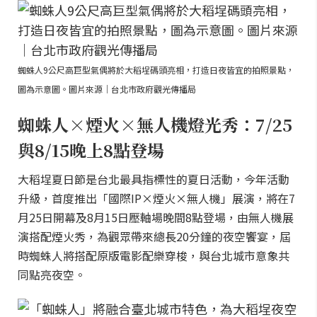
蜘蛛人9公尺高巨型氣偶將於大稻埕碼頭亮相，打造日夜皆宜的拍照景點，
圖為示意圖。圖片來源｜台北市政府觀光傳播局
蜘蛛人×煙火×無人機燈光秀：7/25
與8/15晚上8點登場
大稻埕夏日節是台北最具指標性的夏日活動，今年活動
升級，首度推出「國際IP×煙火×無人機」展演，將在7
月25日開幕及8月15日壓軸場晚間8點登場，由無人機展
演搭配煙火秀，為觀眾帶來總長20分鐘的夜空饗宴，屆
時蜘蛛人將搭配原版電影配樂穿梭，與台北城市意象共
同點亮夜空。