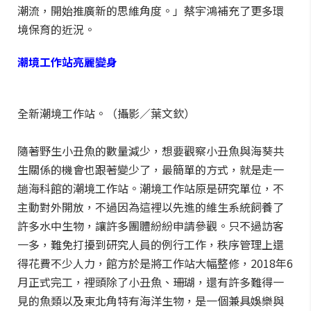
潮流，開始推廣新的思維角度。」蔡宇鴻補充了更多環
境保育的近況。
潮境工作站亮麗變身
全新潮境工作站。（攝影／葉文欽）
隨著野生小丑魚的數量減少，想要觀察小丑魚與海葵共
生關係的機會也跟著變少了，最簡單的方式，就是走一
趟海科館的潮境工作站。潮境工作站原是研究單位，不
主動對外開放，不過因為這裡以先進的維生系統飼養了
許多水中生物，讓許多團體紛紛申請參觀。只不過訪客
一多，難免打擾到研究人員的例行工作，秩序管理上還
得花費不少人力，館方於是將工作站大幅整修，2018年6
月正式完工，裡頭除了小丑魚、珊瑚，還有許多難得一
見的魚類以及東北角特有海洋生物，是一個兼具娛樂與