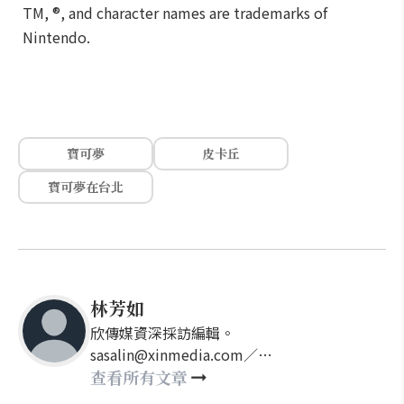
TM, ®, and character names are trademarks of
Nintendo.
寶可夢
皮卡丘
寶可夢在台北
林芳如
欣傳媒資深採訪編輯。
sasalin@xinmedia.com／
happy21917@gmail.com
查看所有文章