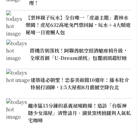
理！
【雲林親子玩水】全台唯一「虎爺主題」叢林水
樂園！虎尾632高地免門票回歸，玩水＋4大順遊
秘境一日遊懶人包
搭機告別落枕！阿聯酋航空經濟艙座椅升級，
全球首創「U-Dream頭枕」包覆頭頸超好睡
建築迷必朝聖！忠泰美術館10週年：藤本壯介
特展打頭陣，1:5大屋根8月震撼空降台北
離市區15分鐘的嘉義祕境路線！造訪「台版神
隱少女湯屋」清豐濤月、湖景窯烤披薩與人氣私
宅咖啡