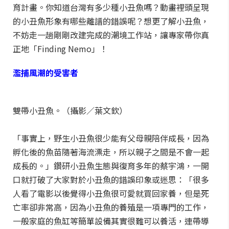
育計畫。你知道台灣有多少種小丑魚嗎？動畫裡頭呈現
的小丑魚形象有哪些離譜的錯誤呢？想更了解小丑魚，
不妨走一趟剛剛改建完成的潮境工作站，讓專家帶你真
正地「Finding Nemo」！
濫捕風潮的受害者
雙帶小丑魚。（攝影／葉文欽）
「事實上，野生小丑魚很少能有父母親陪伴成長，因為
孵化後的魚苗隨著海流漂走，所以親子之間是不會一起
成長的。」鑽研小丑魚生態與復育多年的蔡宇鴻，一開
口就打破了大家對於小丑魚的錯誤印象或迷思：「很多
人看了電影以後覺得小丑魚很可愛就買回家養，但是死
亡率卻非常高，因為小丑魚的養殖是一項專門的工作，
一般家庭的魚缸等簡單設備其實很難可以養活，連帶導