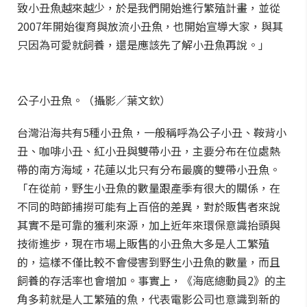
致小丑魚越來越少，於是我們開始進行繁殖計畫，並從
2007年開始復育與放流小丑魚，也開始宣導大家，與其
只因為可愛就飼養，還是應該先了解小丑魚再說。」
公子小丑魚。（攝影／葉文欽）
台灣沿海共有5種小丑魚，一般稱呼為公子小丑、鞍背小
丑、咖啡小丑、紅小丑與雙帶小丑，主要分布在位處熱
帶的南方海域，花蓮以北只有分布最廣的雙帶小丑魚。
「在從前，野生小丑魚的數量跟產季有很大的關係，在
不同的時節捕撈可能有上百倍的差異，對於販售者來說
其實不是可靠的獲利來源，加上近年來環保意識抬頭與
技術進步，現在市場上販售的小丑魚大多是人工繁殖
的，這樣不僅比較不會侵害到野生小丑魚的數量，而且
飼養的存活率也會增加。事實上，《海底總動員2》的主
角多莉就是人工繁殖的魚，代表電影公司也意識到新的