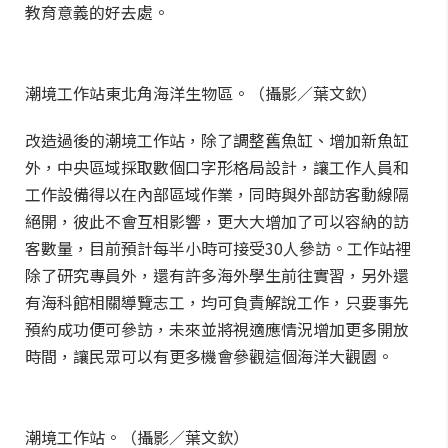
教育意義的好去處。
潮境工作站東北角海洋生物區。（攝影／葉文欽）
改造過後的潮境工作站，除了調整舊魚缸、增加新魚缸
外，中央區域採取數個口字形格局設計，讓工作人員和
工作設備得以在內部區域作業，同時與外部訪客動線隔
絕開，彼此不會互相影響，更大大增加了可以容納的訪
客數量，目前預計每半小時可接受30人參訪。工作站裡
除了研究專員外，還有許多海外學生前往實習，另外還
有海科館相關導覽志工，均可負責解說工作，只要事先
預約成功便可參訪，未來並將視適應情況增加更多開放
時間，讓民眾可以有更多機會參觀這個海洋大觀園。
潮境工作站。（攝影／葉文欽）