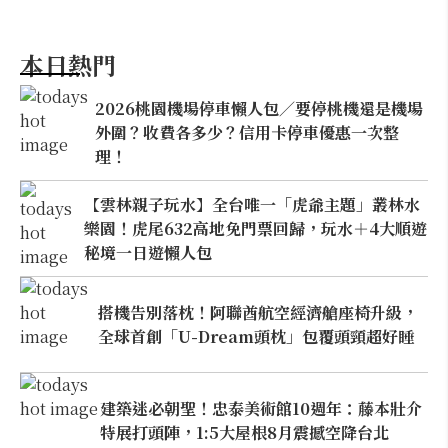
本日熱門
2026桃園機場停車懶人包／要停桃機還是機場
外圍？收費各多少？信用卡停車優惠一次整
理！
【雲林親子玩水】全台唯一「虎爺主題」叢林水
樂園！虎尾632高地免門票回歸，玩水＋4大順遊
秘境一日遊懶人包
搭機告別落枕！阿聯酋航空經濟艙座椅升級，
全球首創「U-Dream頭枕」包覆頭頸超好睡
建築迷必朝聖！忠泰美術館10週年：藤本壯介
特展打頭陣，1:5大屋根8月震撼空降台北