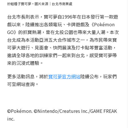
妙蛙種子寶可夢。圖片來源｜台北市商業處
台北市長則表示，寶可夢自1996年在日本發行第一款遊
戲以來，陸續推出各類電玩、卡牌遊戲及《Pokémon
GO》的抓寶熱潮，曾在北投公園也帶來大量人潮。本次
台北成為本活動亞洲五大合作城市之一，為市民帶來寶
可夢大遊行、見面會、快閃展演及打卡點等豐富活動，
邀請全球各地的訓練家們一起來到台北，感受寶可夢帶
來的沉浸式體驗。
更多活動訊息，將於
寶可夢官方網站
陸續公布，玩家們
可至網站查詢。
©Pokémon. ©Nintendo/Creatures Inc./GAME FREAK
inc.