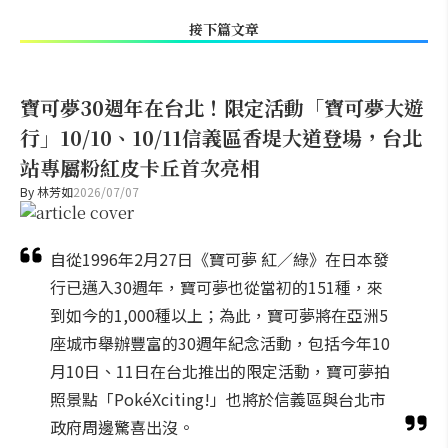
接下篇文章
寶可夢30週年在台北！限定活動「寶可夢大遊
行」10/10、10/11信義區香堤大道登場，台北
站專屬粉紅皮卡丘首次亮相
By
林芳如
2026/07/07
自從1996年2月27日《寶可夢 紅／綠》在日本發
行已邁入30週年，寶可夢也從當初的151種，來
到如今的1,000種以上；為此，寶可夢將在亞洲5
座城市舉辦豐富的30週年紀念活動，包括今年10
月10日、11日在台北推出的限定活動，寶可夢拍
照景點「PokéXciting!」也將於信義區與台北市
政府周邊驚喜出沒。