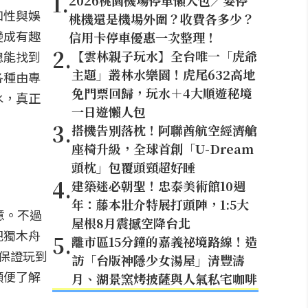
1
.
2026桃園機場停車懶人包／要停
知性與娛
桃機還是機場外圍？收費各多少？
變成有趣
信用卡停車優惠一次整理！
2
.
【雲林親子玩水】全台唯一「虎爺
總能找到
主題」叢林水樂園！虎尾632高地
各種由專
免門票回歸，玩水＋4大順遊秘境
水，真正
一日遊懶人包
3
.
搭機告別落枕！阿聯酋航空經濟艙
座椅升級，全球首創「U-Dream
頭枕」包覆頭頸超好睡
4
.
建築迷必朝聖！忠泰美術館10週
年：藤本壯介特展打頭陣，1:5大
意。不過
屋根8月震撼空降台北
把獨木舟
5
.
離市區15分鐘的嘉義祕境路線！造
保證玩到
訪「台版神隱少女湯屋」清豐濤
順便了解
月、湖景窯烤披薩與人氣私宅咖啡