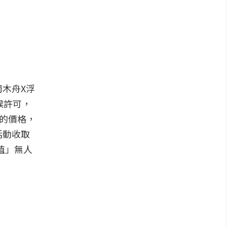
木舟X浮
候許可，
心的價格，
活動收取
值」無人