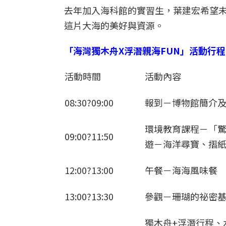
去年加入海科館的實習生，葉建宏希望
這片大海的美好與資源。
「海灣獨木舟
X
浮潛親海
FUN
」活動行程
活動時間
活動內容
08:30?09:00
報到－博物館簡介
環境教育課程－「
09:00?11:50
遊－海洋尋寶、摺
12:00?13:00
午餐－海海風味餐
13:00?13:30
參觀－珊瑚的祕密
獨木舟+浮潛行程、