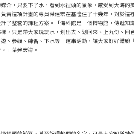
的媒介，只要下了水，看到水裡頭的景象，感受到大海的
」負責這項計畫的專員葉建宏在基隆住了十幾年，對於這
設計了整套的課程方案。「海科館是一個博物館，傳遞知
那樣，只是帶大家玩玩水，划出去、划回來、上九份、回
桌遊、參觀、練習、下水等一連串活動，讓大家好好體驗
奇。」葉建宏道。
看過裡頭的鯨鯊，甚至記得牠們的名字，可是大家知道牠