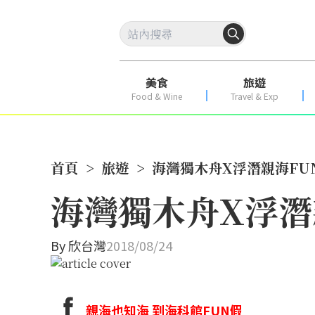
美食
旅遊
Food & Wine
Travel & Exp
首頁
>
旅遊
>
海灣獨木舟X浮潛親海FU
海灣獨木舟X浮潛
By
欣台灣
2018/08/24
親海也知海 到海科館FUN假