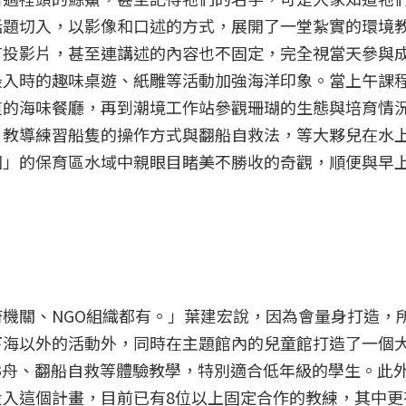
話題切入，以影像和口述的方式，展開了一堂紮實的環境
有投影片，甚至連講述的內容也不固定，完全視當天參與
最入時的趣味桌遊、紙雕等活動加強海洋印象。當上午課
道的海味餐廳，再到潮境工作站參觀珊瑚的生態與培育情
，教導練習船隻的操作方式與翻船自救法，等大夥兒在水
園」的保育區水域中親眼目睹美不勝收的奇觀，順便與早
。
機關、NGO組織都有。」葉建宏說，因為會量身打造，
下海以外的活動外，同時在主題館內的兒童館打造了一個
B舟、翻船自救等體驗教學，特別適合低年級的學生。此
入這個計畫，目前已有8位以上固定合作的教練，其中更