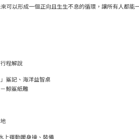
未來可以形成一個正向且生生不息的循環，讓所有人都能
及行程解說
驚」鯊記、海洋益智桌
紙－鯨鯊紙雕
基地
水上運動暖身操、裝備