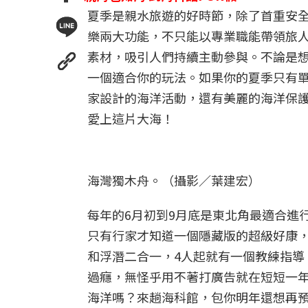
夏季是親水旅遊的好時節，除了首重安
樂兩大功能，不只能以專業職能帶領旅
素材，吸引人們持續主動參與。不論是
一個適合你的玩法。如果你的夏季只有
家設計的海洋活動，還有美麗的海洋保
愛上這片大海！
海灣獨木舟。（攝影／葉建宏）
每年的6月初到9月底是東北角最適合進
只有行家才知道一個隱藏版的超級好康
和浮潛二合一，4人起就有一個教練指導
過癮，無怪乎用不著打廣告就在短短一
海洋嗎？來趟海科館，包你明年還想再