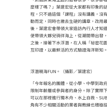
麼樣了嗎？」葉建宏從大家都有印象的
程，只不過這個「課程」沒有講義，沒
動而定，同時也撇去生硬的講章，改用
後，葉建宏會帶領大家造訪內行人才知
便帶領大夥兒徜徉海上，從潮間帶出發
之後，接著下水浮潛，在人稱「祕密花
互印證，以最鮮活的方式驗證海洋新知
浮潛親海FUN。（攝影／葉建宏）
「今年報名的團體，從小學、中學到政府
限制年齡層或參與者的身分。除了實際
可以在那裡進行獨木舟、水上自救、SU
角有不少相關活動的業者與教練也積極投