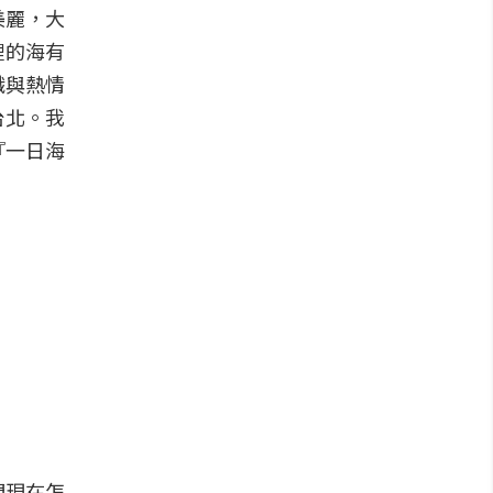
美麗，大
裡的海有
識與熱情
台北。我
『一日海
們現在怎