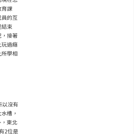
教育課
成員的互
程結束
況，接著
上玩過癮
上所學相
所以沒有
大水槽，
外，東北
有2位是