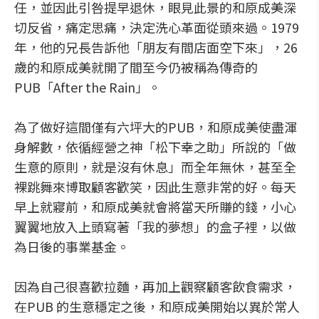
任，並因此引咎提早退休，眼見此景的和原成美深
切反省，痛定思痛，決定洗心革面從頭來過。1979
年，他的兄長告訴他「朋友有間店面空下來」，26
歲的和原成美就開了間至今仍被稱為傳奇的
PUB「After the Rain」。
為了做好這間僅有六坪大的PUB，和原成美使盡渾
身解數，依循經營之神「松下幸之助」所說的「做
生意的原則，就是沒有休息」而全年無休，甚至全
裸跳舞來博取顧客歡笑，因此生意非常的好。每天
早上就寢前，和原成美就會將當天所賺的錢，小心
翼翼地放入上頭寫著「我的夢想」的盒子裡，以做
為日後的事業基金。
因為自己很喜歡拉麵，再加上觀察顧客飲食需求，
在PUB 的生意穩定之後，和原成美開始以異於常人