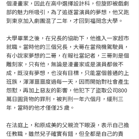
個漫畫家，因此在高中選擇設計科，但旋即被戲劇
部的魅力所吸引，為了追逐當演員的夢想，他又跑
到東京加入劇團混了二年，才回到福岡念大學。
大學畢業之後，在兄長的協助下，他進入一家超市
就職。當時他的三個兄長，大哥在當飛機駕駛員，
有小說家夢想的二哥，在報社當記者，三哥則是個
雕刻家，只有他，無論是漫畫家或是演員都做不
成，既沒有夢想，也沒有目標，只能當個普通的上
班族，渾渾噩噩度過每一天，因而開始對社會產生
怨懟，再加上惡友的影響，他犯下了盜取公司800
萬日圓貨物的罪刑，被判刑一年六個月，緩刑三
年，當時的他才僅僅25 歲。
在法庭上，和原成美的父親流下眼淚，表示自己擔
任教職，雖然兒子確實有錯，但全都是自己的責