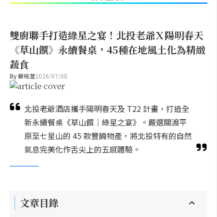
雙廚聯手打造綠星之宴！北投老爺Ｘ陽明春天
《草山饌》永續餐桌，45種在地風土化為精緻
蔬食
By
蘇祐萱
2026/07/08
北投老爺酒店攜手陽明春天及 T22 計畫，打造全
新永續餐桌《草山饌｜綠星之宴》。嚴選關渡平
原至七星山的 45 款豐饒物產，將北投特有的自然
氣息完美化作舌尖上的五感體驗。
文章目錄