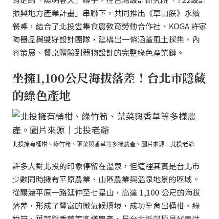
振興地方產業計畫」串聯下，共同推出《草山饌》永續
餐桌，結合了北投雲集食農教育勞動合作社、KOGA 許家
陶器品與雙好設計團隊，建構出一條涵蓋風土採集、內
容策展、餐桌體驗到器物設計的完整綠色產業鏈。
坐擁1,100公尺海拔落差！台北市隱藏
的綠色產地
北投擁有桶柑、綠竹筍、葉菜與香草等多樣農產。圖片來源｜北投老爺
許多人對北投的印象停留在溫泉，但這裡其實是台北市
少數同時擁有平原農業、山區農業與溫泉地景的區域。
從關渡平原一路延伸至七星山，高達 1,100 公尺的海拔
落差，形成了豐富的微氣候環境，成功孕育出桶柑、綠
竹筍、葉菜與香草等多樣農產，是台北近郊極具代表性