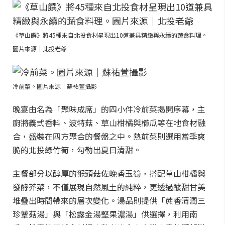
《草山饌》將45種來自北投食材呈現出10道兼具精緻與永續的蔬食料理。
圖片來源｜北投老爺
冷前菜。圖片來源｜蘇祐萱攝影
晚宴由名為「聚味成席」的四小件冷前菜揭開序幕，主
廚將義式香料、波特菇、草山柑橘與櫛瓜等在地食材融
合，盛裝在四方聚合的餐盤之中。熱前菜則選用當季爽
脆的北投綠竹筍，勾勒出夏日清甜。
主餐部分以醇厚的猴頭菇佐晚香玉筍，搭配草山柑橘與
發酵芥菜，不僅展現自然風土的純粹，更透過酸甜甘美
堆疊出時間帶來的層次變化。湯品則提供「蔗香清潤三
珍蕈菇湯」與「松露金湯堅果濃湯」供選擇，利用南