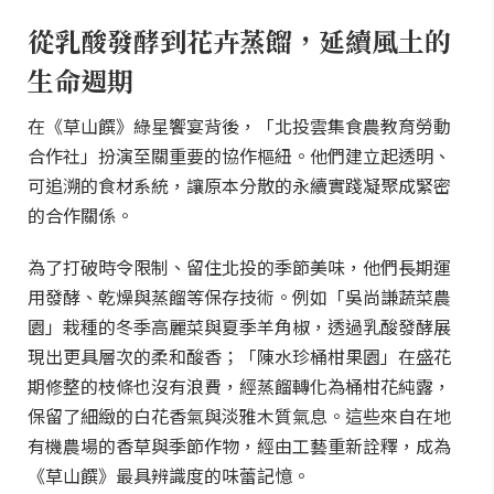
從乳酸發酵到花卉蒸餾，延續風土的
生命週期
在《草山饌》綠星饗宴背後，「北投雲集食農教育勞動
合作社」扮演至關重要的協作樞紐。他們建立起透明、
可追溯的食材系統，讓原本分散的永續實踐凝聚成緊密
的合作關係。
為了打破時令限制、留住北投的季節美味，他們長期運
用發酵、乾燥與蒸餾等保存技術。例如「吳尚謙蔬菜農
園」栽種的冬季高麗菜與夏季羊角椒，透過乳酸發酵展
現出更具層次的柔和酸香；「陳水珍桶柑果園」在盛花
期修整的枝條也沒有浪費，經蒸餾轉化為桶柑花純露，
保留了細緻的白花香氣與淡雅木質氣息。這些來自在地
有機農場的香草與季節作物，經由工藝重新詮釋，成為
《草山饌》最具辨識度的味蕾記憶。