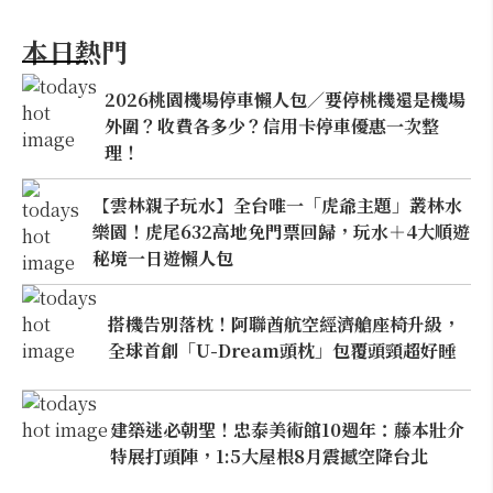
本日熱門
2026桃園機場停車懶人包／要停桃機還是機場
外圍？收費各多少？信用卡停車優惠一次整
理！
【雲林親子玩水】全台唯一「虎爺主題」叢林水
樂園！虎尾632高地免門票回歸，玩水＋4大順遊
秘境一日遊懶人包
搭機告別落枕！阿聯酋航空經濟艙座椅升級，
全球首創「U-Dream頭枕」包覆頭頸超好睡
建築迷必朝聖！忠泰美術館10週年：藤本壯介
特展打頭陣，1:5大屋根8月震撼空降台北