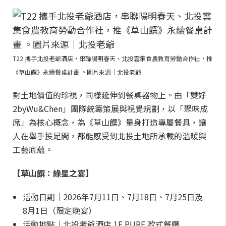
T22 攜手北投老爺酒店，串聯陽明春天、北投雲集食農教育勞動合作社，推
《草山饌》永續餐桌計畫 。圖片來源｜北投老爺
對土地價值的珍視，同樣延伸到餐桌器物上。由「雙好
2byWu&Chen」團隊統籌策展與視覺規劃，以「聚味成
席」為核心概念，為《草山饌》量身打造專屬餐具，讓
人在舉手投足間，都能感受到北投土地所承載的溫暖與
工藝底蘊。
【草山饌：綠星之宴】
活動日期｜2026年7月11日、7月18日、7月25日及
8月1日（限定晚宴）
活動地點｜北投老爺酒店 1F PURE 歐式餐廳