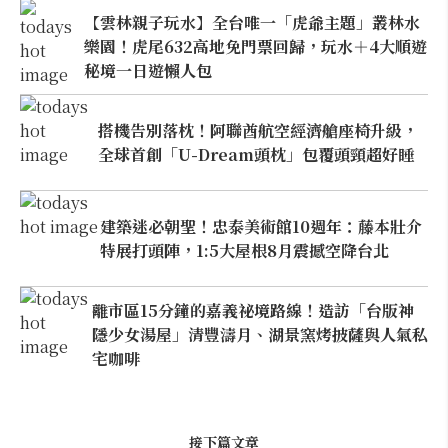
【雲林親子玩水】全台唯一「虎爺主題」叢林水
樂園！虎尾632高地免門票回歸，玩水＋4大順遊
秘境一日遊懶人包
搭機告別落枕！阿聯酋航空經濟艙座椅升級，
全球首創「U-Dream頭枕」包覆頭頸超好睡
建築迷必朝聖！忠泰美術館10週年：藤本壯介
特展打頭陣，1:5大屋根8月震撼空降台北
離市區15分鐘的嘉義祕境路線！造訪「台版神
隱少女湯屋」清豐濤月、湖景窯烤披薩與人氣私
宅咖啡
接下篇文章