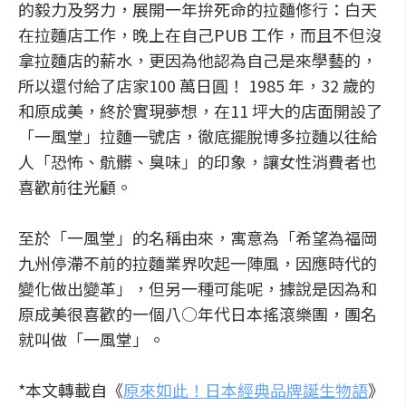
的毅力及努力，展開一年拚死命的拉麵修行：白天
在拉麵店工作，晚上在自己PUB 工作，而且不但沒
拿拉麵店的薪水，更因為他認為自己是來學藝的，
所以還付給了店家100 萬日圓！ 1985 年，32 歲的
和原成美，終於實現夢想，在11 坪大的店面開設了
「一風堂」拉麵一號店，徹底擺脫博多拉麵以往給
人「恐怖、骯髒、臭味」的印象，讓女性消費者也
喜歡前往光顧。
至於「一風堂」的名稱由來，寓意為「希望為福岡
九州停滯不前的拉麵業界吹起一陣風，因應時代的
變化做出變革」，但另一種可能呢，據說是因為和
原成美很喜歡的一個八○年代日本搖滾樂團，團名
就叫做「一風堂」。
*本文轉載自《
原來如此！日本經典品牌誕生物語
》