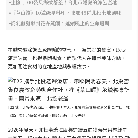
坐擁1,100公尺海拔落差！台北市隱藏的綠色產地
《草山饌》10道綠星料理，吃進45種北投土地風味
從乳酸發酵到花卉蒸餾，延續風土的生命週期
在越來越強調五感體驗的當代，一頓美好的餐宴，既要
滿足味蕾，也得餵飽視覺。而現代人在追尋美味之餘，
更加關注食材的在地產地與永續故事。
T22 攜手北投老爺酒店，串聯陽明春天、北投雲集食農教育勞動合作社，推
《草山饌》永續餐桌計畫。圖片來源｜北投老爺
2026年夏天，北投老爺酒店與連續五屆獲得米其林綠星
肯定的「陽明春天」聯手，在台灣設計研究院「T22設計