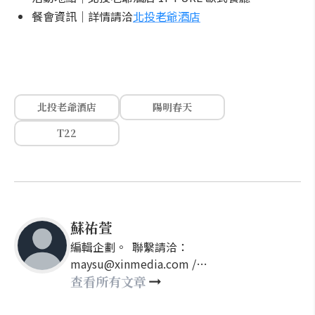
餐會資訊｜詳情請洽
北投老爺酒店
北投老爺酒店
陽明春天
T22
蘇祐萱
編輯企劃。 聯繫請洽：
maysu@xinmedia.com /
may860527@gmail.com
查看所有文章