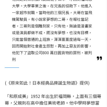
大學。大學畢業之後，在兄長的協助下，他進入
一家超市就職。當時他的三個兄長，大哥在當飛
機駕駛員，有小說家夢想的二哥，在報社當記
者，三哥則是個雕刻家，只有他，無論是漫畫家
或是演員都做不成，既沒有夢想，也沒有目標，
只能當個普通的上班族，渾渾噩噩度過每一天，
因而開始對社會產生怨懟，再加上惡友的影響，
他犯下了盜取公司800 萬日圓貨物的罪刑，被判
刑
(《原來如此！日本經典品牌誕生物語》提供)
「和原成美」1952 年出生於福岡縣，上面有三個哥
哥，父親則在高中擔任美術老師。他中學時夢想當