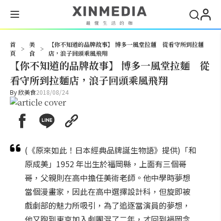
搜尋
首
美
【你不知道的品牌故事】 博多一風堂拉麵 從看守所到拉麵
>
>
頁
食
店，浪子回頭乘風飛翔
【你不知道的品牌故事】 博多一風堂拉麵 從
看守所到拉麵店，浪子回頭乘風飛翔
By
欣美食
2018/08/24
(《原來如此！日本經典品牌誕生物語》提供)「和
原成美」1952 年出生於福岡縣，上面有三個哥
哥，父親則在高中擔任美術老師。他中學時夢想
當個漫畫家，因此在高中選擇設計科，但旋即被
戲劇部的魅力所吸引，為了追逐當演員的夢想，
他又跑到東京加入劇團混了二年，才回到福岡念