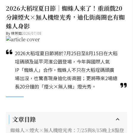
2026大稻埕夏日節｜蜘蛛人來了！重頭戲20
分鐘煙火×無人機燈光秀，迪化街商圈也有蜘
蛛人身影
By
林芳如
2026/07/08
2026大稻埕夏日節將於7月25日至8月15日在大稻
埕碼頭及延平河濱公園登場，今年與國際人氣
IP「蜘蛛人」合作，蜘蛛人不只在大稻埕碼頭廣
場出沒，也驚喜現身迪化街商圈；更將帶來2場總
長20分鐘的「煙火×無人機」燈光秀。
文章目錄
蜘蛛人×煙火×無人機燈光秀：7/25與8/15晚上8點登