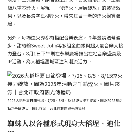
級八重芯煙火，展現「一發煙火、層層綻放」的藝術效
果，以及長滯空垂柳煙火，帶來耳目一新的煙火觀賞體
驗。
另外，每場煙火秀都有搭配音樂表演，今年邀請溫蒂漫
步、甜約翰Sweet John等多組金曲級與超人氣音樂人接
力登台，8月1日下午則在永樂廣場推出在地音樂盛宴及
IP活動，為大稻埕舊城區注入潮流活力。
2026大稻埕夏日節登場，7/25、8/5、8/15煙火接力綻放，圖為2025年活
動之千輪煙火。圖片來源｜台北市政府觀光傳播局
蜘蛛人以各種形式現身大稻埕、迪化