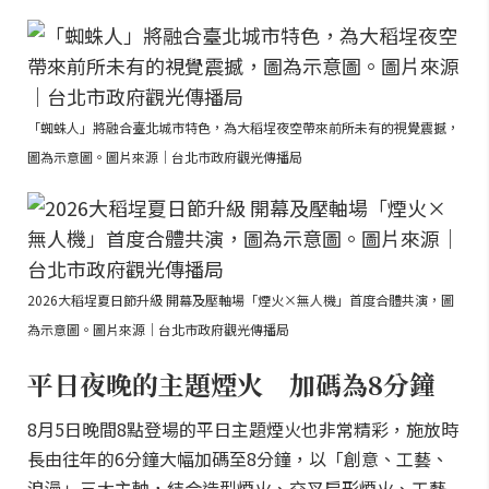
「蜘蛛人」將融合臺北城市特色，為大稻埕夜空帶來前所未有的視覺震撼，
圖為示意圖。圖片來源｜台北市政府觀光傳播局
2026大稻埕夏日節升級 開幕及壓軸場「煙火×無人機」首度合體共演，圖
為示意圖。圖片來源｜台北市政府觀光傳播局
平日夜晚的主題煙火 加碼為8分鐘
8月5日晚間8點登場的平日主題煙火也非常精彩，施放時
長由往年的6分鐘大幅加碼至8分鐘，以「創意、工藝、
浪漫」三大主軸，結合造型煙火、交叉扇形煙火、工藝