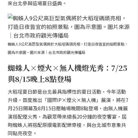
來台北參與這場夏日盛典。
蜘蛛人9公尺高巨型氣偶將於大稻埕碼頭亮相，打造日夜皆宜的拍照景點，
圖為示意圖。圖片來源｜台北市政府觀光傳播局
蜘蛛人×煙火×無人機燈光秀：7/25
與8/15晚上8點登場
大稻埕夏日節是台北最具指標性的夏日活動，今年活動
升級，首度推出「國際IP×煙火×無人機」展演，將在7
月25日開幕及8月15日壓軸場晚間8點登場，由無人機展
演搭配煙火秀，為觀眾帶來總長20分鐘的夜空饗宴，屆
時蜘蛛人將搭配原版電影配樂穿梭，與台北城市意象共
同點亮夜空。