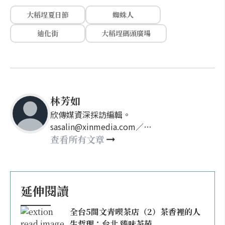
大稻埕夏日節
蜘蛛人
迪化街
大稻埕碼頭廣場
林芳如
欣傳媒資深採訪編輯。
sasalin@xinmedia.com／
happy21917@gmail.com
查看所有文章
延伸閱讀
全台5間文青喫茶店（2）茶香裡的人
生哲理：台北 臻味茶苑