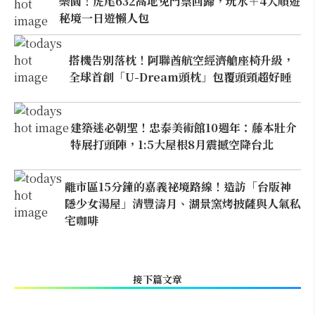
樂園！虎尾632高地免門票回歸，玩水＋4大順遊
秘境一日遊懶人包
搭機告別落枕！阿聯酋航空經濟艙座椅升級，
全球首創「U-Dream頭枕」包覆頭頸超好睡
建築迷必朝聖！忠泰美術館10週年：藤本壯介
特展打頭陣，1:5大屋根8月震撼空降台北
離市區15分鐘的嘉義祕境路線！造訪「台版神
隱少女湯屋」清豐濤月、湖景窯烤披薩與人氣私
宅咖啡
接下篇文章