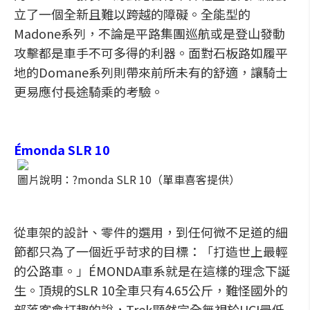
立了一個全新且難以跨越的障礙。全能型的
Madone系列，不論是平路集團巡航或是登山發動
攻擊都是車手不可多得的利器。面對石板路如履平
地的Domane系列則帶來前所未有的舒適，讓騎士
更易應付長途騎乘的考驗。
Émonda SLR 10
圖片說明：?monda SLR 10（單車喜客提供）
從車架的設計、零件的選用，到任何微不足道的細
節都只為了一個近乎苛求的目標：「打造世上最輕
的公路車。」ÉMONDA車系就是在這樣的理念下誕
生。頂規的SLR 10全車只有4.65公斤，難怪國外的
部落客會打趣的說，Trek顯然完全無視於UCI最低