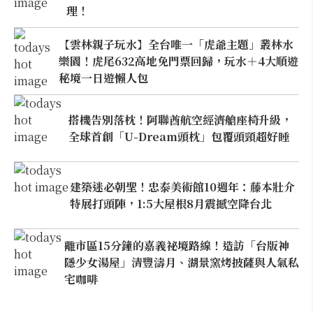
理！
【雲林親子玩水】全台唯一「虎爺主題」叢林水
樂園！虎尾632高地免門票回歸，玩水＋4大順遊
秘境一日遊懶人包
搭機告別落枕！阿聯酋航空經濟艙座椅升級，
全球首創「U-Dream頭枕」包覆頭頸超好睡
建築迷必朝聖！忠泰美術館10週年：藤本壯介
特展打頭陣，1:5大屋根8月震撼空降台北
離市區15分鐘的嘉義祕境路線！造訪「台版神
隱少女湯屋」清豐濤月、湖景窯烤披薩與人氣私
宅咖啡