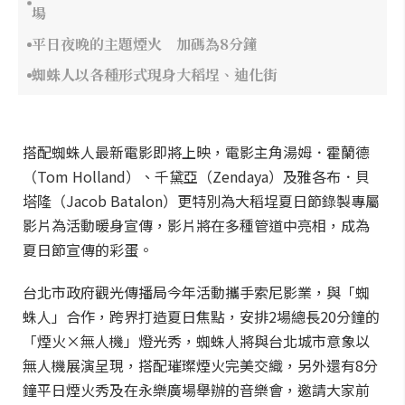
場
平日夜晚的主題煙火 加碼為8分鐘
蜘蛛人以各種形式現身大稻埕、迪化街
搭配蜘蛛人最新電影即將上映，電影主角湯姆．霍蘭德
（Tom Holland）、千黛亞（Zendaya）及雅各布．貝
塔隆（Jacob Batalon）更特別為大稻埕夏日節錄製專屬
影片為活動暖身宣傳，影片將在多種管道中亮相，成為
夏日節宣傳的彩蛋。
台北市政府觀光傳播局今年活動攜手索尼影業，與「蜘
蛛人」合作，跨界打造夏日焦點，安排2場總長20分鐘的
「煙火×無人機」燈光秀，蜘蛛人將與台北城市意象以
無人機展演呈現，搭配璀璨煙火完美交織，另外還有8分
鐘平日煙火秀及在永樂廣場舉辦的音樂會，邀請大家前