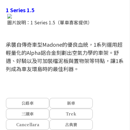
1 Series 1.5
圖片說明：1 Series 1.5（單車喜客提供）
承襲自傳奇車型Madone的優良血統，1系列運用超
輕量化的Alpha鋁合金刻劃出空氣力學的車架。舒
適、好騎以及可加裝檔泥板與置物架等特點，讓1系
列成為車友環島時的最佳利器。
公路車
新車
三鐵車
Trek
Cancellara
古典賽