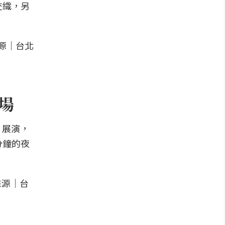
交織，另
登場
」展演，
分鐘的夜