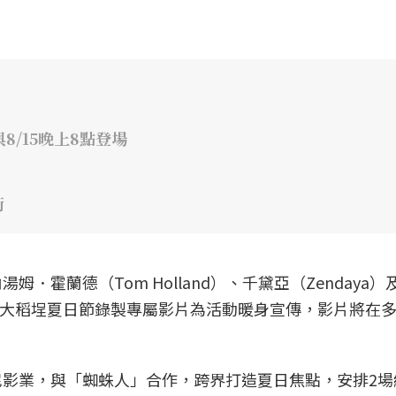
8/15晚上8點登場
街
．霍蘭德（Tom Holland）、千黛亞（Zendaya）
更特別為大稻埕夏日節錄製專屬影片為活動暖身宣傳，影片將在
影業，與「蜘蛛人」合作，跨界打造夏日焦點，安排2場