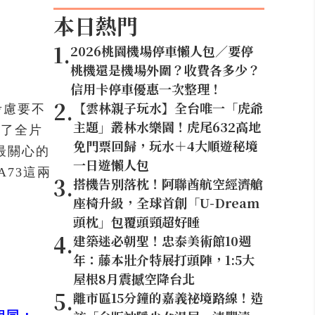
本日熱門
1
.
2026桃園機場停車懶人包／要停
桃機還是機場外圍？收費各多少？
信用卡停車優惠一次整理！
2
.
【雲林親子玩水】全台唯一「虎爺
考慮要不
主題」叢林水樂園！虎尾632高地
出了全片
免門票回歸，玩水＋4大順遊秘境
最關心的
一日遊懶人包
 A73這兩
3
.
搭機告別落枕！阿聯酋航空經濟艙
座椅升級，全球首創「U-Dream
頭枕」包覆頭頸超好睡
4
.
建築迷必朝聖！忠泰美術館10週
年：藤本壯介特展打頭陣，1:5大
屋根8月震撼空降台北
5
.
離市區15分鐘的嘉義祕境路線！造