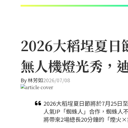
2026大稻埕夏
無人機燈光秀，
By
林芳如
2026/07/08
2026大稻埕夏日節將於7月25
人氣IP「蜘蛛人」合作，蜘蛛人
將帶來2場總長20分鐘的「煙火