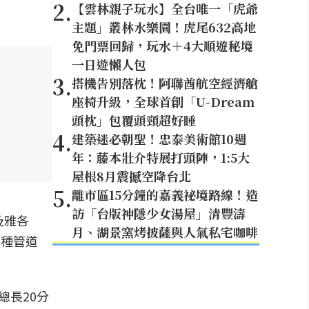
2
.
【雲林親子玩水】全台唯一「虎爺
主題」叢林水樂園！虎尾632高地
免門票回歸，玩水＋4大順遊秘境
一日遊懶人包
3
.
搭機告別落枕！阿聯酋航空經濟艙
座椅升級，全球首創「U-Dream
頭枕」包覆頭頸超好睡
4
.
建築迷必朝聖！忠泰美術館10週
年：藤本壯介特展打頭陣，1:5大
屋根8月震撼空降台北
5
.
離市區15分鐘的嘉義祕境路線！造
訪「台版神隱少女湯屋」清豐濤
及雅各
月、湖景窯烤披薩與人氣私宅咖啡
多種管道
總長20分