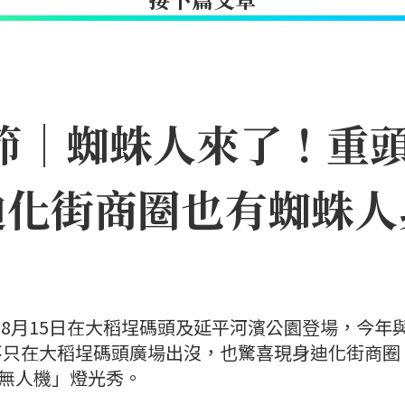
日節｜蜘蛛人來了！重
迪化街商圈也有蜘蛛人
日至8月15日在大稻埕碼頭及延平河濱公園登場，今年
不只在大稻埕碼頭廣場出沒，也驚喜現身迪化街商圈
×無人機」燈光秀。