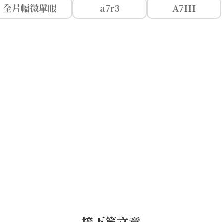
全片幅微單眼
a7r3
A7III
接下篇文章