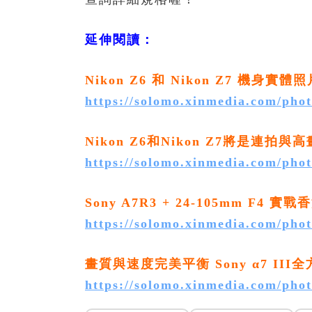
延伸閱讀：
Nikon Z6 和 Nikon Z7 機
https://solomo.xinmedia.com/pho
Nikon Z6和Nikon Z7將是連拍與
https://solomo.xinmedia.com/pho
Sony A7R3 + 24-105mm F4 
https://solomo.xinmedia.com/ph
畫質與速度完美平衡 Sony α7 II
https://solomo.xinmedia.com/ph