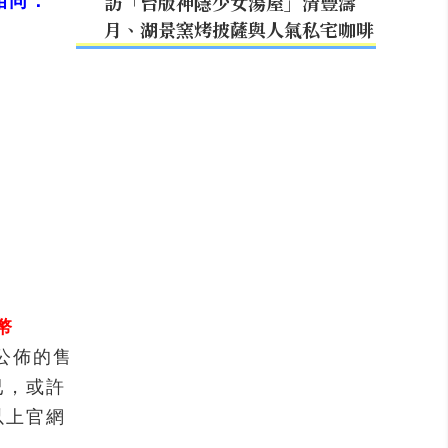
訪「台版神隱少女湯屋」清豐濤
相同：
月、湖景窯烤披薩與人氣私宅咖啡
幣
所公佈的售
已，或許
以上官網