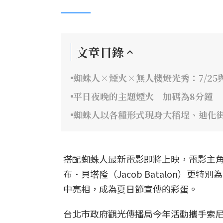
文章目錄
蜘蛛人×煙火×無人機燈光秀：7/25與
平日夜晚的主題煙火 加碼為8分鐘
蜘蛛人以各種形式現身大稻埕、迪化
搭配蜘蛛人最新電影即將上映，電影主角湯姆
布．貝塔隆（Jacob Batalon）
中亮相，成為夏日節宣傳的彩蛋。
台北市政府觀光傳播局今年活動攜手索尼