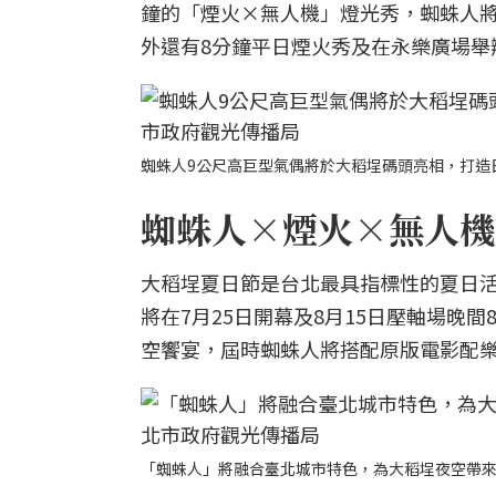
鐘的「煙火×無人機」燈光秀，蜘蛛人
外還有8分鐘平日煙火秀及在永樂廣場舉
蜘蛛人9公尺高巨型氣偶將於大稻埕碼頭亮相，打造
蜘蛛人×煙火×無人機燈
大稻埕夏日節是台北最具指標性的夏日活
將在7月25日開幕及8月15日壓軸場晚
空饗宴，屆時蜘蛛人將搭配原版電影配
「蜘蛛人」將融合臺北城市特色，為大稻埕夜空帶