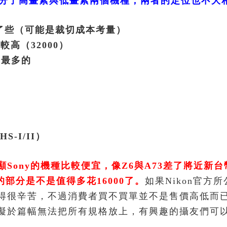
微單眼分了高畫素與低畫素兩個機種，兩者的定位也不大
小了些（可能是裁切成本考量）
較高（32000）
中最多的
S-I/II）
Sony的機種比較便宜，像Z6與A73差了將近新台
3的部分是不是值得多花16000了。
如果Nikon官方
得很辛苦，不過消費者買不買單並不是售價高低而
礙於篇幅無法把所有規格放上，有興趣的攝友們可