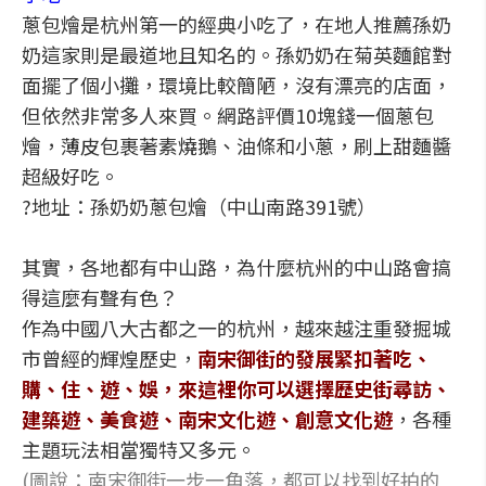
蔥包燴是杭州第一的經典小吃了，在地人推薦孫奶
奶這家則是最道地且知名的。孫奶奶在菊英麵館對
面擺了個小攤，環境比較簡陋，沒有漂亮的店面，
但依然非常多人來買。網路評價10塊錢一個蔥包
燴，薄皮包裹著素燒鵝、油條和小蔥，刷上甜麵醬
超級好吃。
?地址：孫奶奶蔥包燴（中山南路391號）
其實，各地都有中山路，為什麼杭州的中山路會搞
得這麼有聲有色？
作為中國八大古都之一的杭州，越來越注重發掘城
市曾經的輝煌歷史，
南宋御街的發展緊扣著吃、
購、住、遊、娛，來這裡你可以選擇歷史街尋訪、
建築遊、美食遊、南宋文化遊、創意文化遊
，各種
主題玩法相當獨特又多元。
(圖說：南宋御街一步一角落，都可以找到好拍的