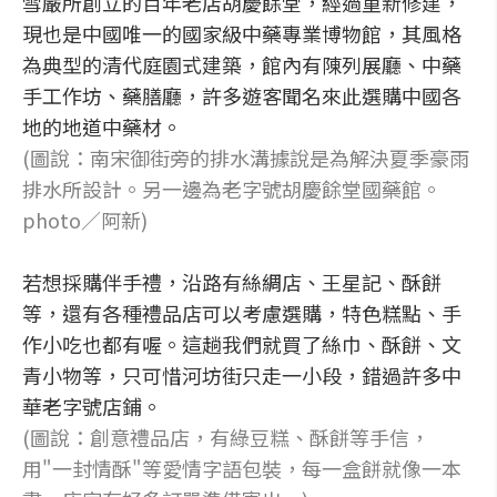
雪嚴所創立的百年老店胡慶餘堂，經過重新修建，
現也是中國唯一的國家級中藥專業博物館，其風格
為典型的清代庭園式建築，館內有陳列展廳、中藥
手工作坊、藥膳廳，許多遊客聞名來此選購中國各
地的地道中藥材。
(圖說：南宋御街旁的排水溝據說是為解決夏季豪雨
排水所設計。另一邊為老字號胡慶餘堂國藥館。
photo／阿新)
若想採購伴手禮，沿路有絲綢店、王星記、酥餅
等，還有各種禮品店可以考慮選購，特色糕點、手
作小吃也都有喔。這趟我們就買了絲巾、酥餅、文
青小物等，只可惜河坊街只走一小段，錯過許多中
華老字號店鋪。
(圖說：創意禮品店，有綠豆糕、酥餅等手信，
用"一封情酥"等愛情字語包裝，每一盒餅就像一本