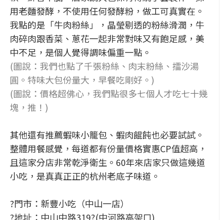
用老麵發酵，不使用任何發酵粉，做工可真實在。
我點的是「牛肉粉絲」，晶瑩剔透的粉絲滑潤，牛
肉碎肉跟香菜、蔥花一起非常對味又有飽足感，美
中不足，是個人覺得調味偏重一點。
(圖說：我們也點了千張粉絲、肉末粉絲、擂沙湯
圓。特味大包份量大，早餐吃剛好。)
(圖說：價格超佛心，我們點很多七個人才吃七十幾
塊，推！)
其他還有推薦蝦味小籠包、蝦肉餛飩也必要試試。
整體用餐感覺，每道都有份量價格實惠CP值超高，
且這家分店非常乾淨衛生。60年來店家只做這幾道
小吃，是真真正正的杭州老底子味道。
?門市：新豐小吃（中山一店）
?地址：中山中路319?(中河路高架口)