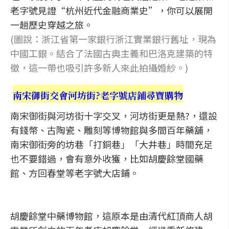
老字號見證“杭州近代金融商業史”，你可以展開
一趟歷史穿越之旅。
(圖說：浙江省第一家銀行浙江實業銀行舊址，現為
中國工銀。結合了法國古典主義和巴洛克建築的特
徵，這一帶也吸引許多新人來此拍攝婚紗。)
南宋御街交會河坊街?老字號店鋪尋寶購物
南宋御街與河坊街十字交叉，河坊街更是熱?，還設
有錢幣、古陶瓷、雕刻等博物館與多間百年藥舖，
南宋御街旁的坊巷「打銅巷」「大井巷」時間充足
也不要錯過，會有意外收獲，比如胡慶餘堂國藥
館、方回春堂等老字號大店鋪。
胡慶餘堂中藥博物館，這原本是由清代紅頂商人胡