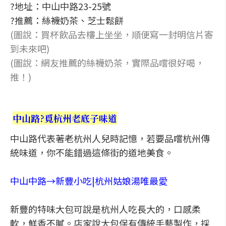
?地址：中山中路23-25號
?推薦：絲襪奶茶、芝士鬆餅
(圖說：買杯飲品去樓上坐坐，順便寫一封明信片寄
到未來吧)
(圖說：網友推薦的絲襪奶茶，實際品嚐很好喝，
推！)
中山路?覓杭州老底子味道
中山路代表著老杭州人兒時記憶，若要品嚐杭州傳
統味道，你不能錯過這條街的道地美食。
中山中路→新豐小吃|杭州姑娘湯唯最愛
新豐的特味大包可說是杭州人吃長大的，口感柔
軟，鮮香不膩。店家說大包保有傳統手藝製作，採