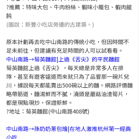
?推薦：特味大包、牛肉粉絲、蝦味小籠包、蝦肉餛
飩
(圖說：新豐小吃店旁邊的古建築。)
原本計劃再去吃中山南路的傳統小吃，但因時間不
足未前往，但建議有充足時間的人可以試看看。
中山南路→菊英麵館|上過《舌尖》的平民麵館
菊英麵館上過《舌尖》，每天總是非常多人在排
隊，甚至有遊客遠道而來就只為了品嘗那一碗片兒
川，據說每天都能賣出500碗以上的麵。網路評價麵
略帶筋道，麵湯鮮而不膩，澆頭是蘑菇油渣筍片，
都是現點現炒，保證新鮮。
?地址：菊英麵館(中山南路408號)
中山南路→孫奶奶蔥包燴|在地人激推杭州第一經典
小吃