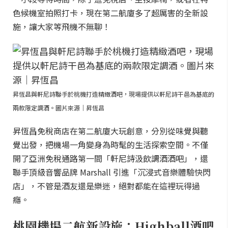
色候機室拍照打卡，現在第二航廈多了超厲害的全新設
施，讓大家等飛機不無聊！
昇恆昌與軒尼詩聯手於桃機打造精緻酒吧，現場提供以軒尼詩干邑為基底的
兩款限定調酒。圖片來源｜昇恆昌
昇恆昌免稅商店在第二航廈大玩創意，分別從味覺與聽
覺出發，把機場一角變身為時髦的生活探索空間。不僅
開了亞洲免稅通路第一間「軒尼詩汲飲調酒酒吧」，還
聯手頂級音響品牌 Marshall 引進「沉浸式音樂體驗快閃
店」，不管是酒友還是樂迷，絕對都能在這裡玩得過
癮。
桃園機場二航新設施：Highball酒吧