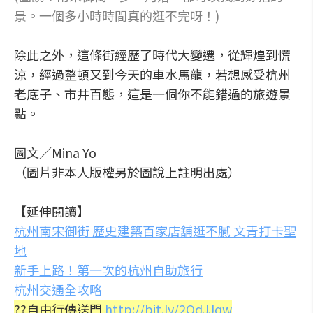
景。一個多小時時間真的逛不完呀！)
除此之外，這條街經歷了時代大變遷，從輝煌到慌
涼，經過整頓又到今天的車水馬龍，若想感受杭州
老底子、市井百態，這是一個你不能錯過的旅遊景
點。
圖文／Mina Yo
（圖片非本人版權另於圖說上註明出處）
【延伸閱讀】
杭州南宋御街 歷史建築百家店舖逛不膩 文青打卡聖
地
新手上路！第一次的杭州自助旅行
杭州交通全攻略
??
自由行傳送門
http://bit.ly/2QdJJqw