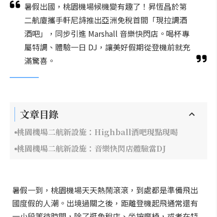
暑假出國，桃園機場候機變有趣了！昇恆昌於第
二航廈攜手軒尼詩推出亞洲免稅首間「現拉調酒
酒吧」，同步引進 Marshall 音樂快閃店。喝杯專
屬特調、體驗一日 DJ，讓美好假期從登機前就充
滿驚喜。
文章目錄
桃園機場二航新設施：Highball酒吧現點現喝
桃園機場二航新設施：音樂快閃店體驗當DJ
暑假一到，桃園機場天天熱鬧滾滾，到處都是準備飛出
國度假的人潮。出境過關之後，距離登機起飛通常還有
一小段等待時間，除了逛免稅店、坐按摩椅，或者在特