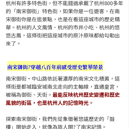
杭州有許多特色街，但不能錯過承載了杭州800多年
的「南宋御街」特色街，如果你是一位遊客，在南
宋御街你是在逛景點，也是在看這座城市的歷史精
華。杭州的人文風情、杭州的市井小吃、杭州的悠
悠古風，這條街把這座城市的原汁原味都給勾勒出
來了。
南宋御街?穿越八百年前感受歷史繁華榮景
南宋御街•中山路依託著濃厚的南宋文化積澱，這
條街是都城臨安城南北走向的主軸線，直通皇宮，
被稱為御街、天街。
最能反映杭州歷史變遷和歷史
風貌的街區，也是杭州人的記憶時光。
探索南宋御街，我們先從象徵著悠遠歷史的「鼓
樓」開始走入，就像為旅人開?了南宋記憶。