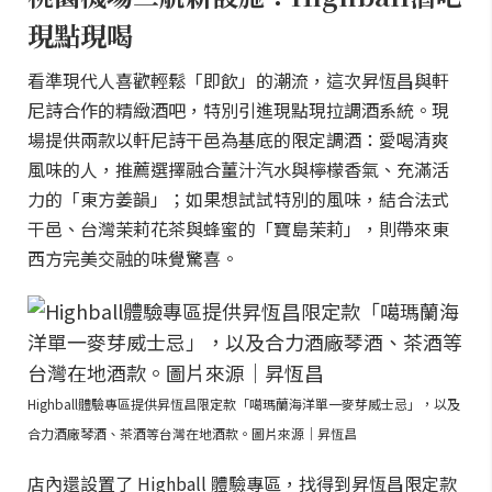
現點現喝
看準現代人喜歡輕鬆「即飲」的潮流，這次昇恆昌與軒
尼詩合作的精緻酒吧，特別引進現點現拉調酒系統。現
場提供兩款以軒尼詩干邑為基底的限定調酒：愛喝清爽
風味的人，推薦選擇融合薑汁汽水與檸檬香氣、充滿活
力的「東方姜韻」；如果想試試特別的風味，結合法式
干邑、台灣茉莉花茶與蜂蜜的「寶島茉莉」，則帶來東
西方完美交融的味覺驚喜。
Highball體驗專區提供昇恆昌限定款「噶瑪蘭海洋單一麥芽威士忌」，以及
合力酒廠琴酒、茶酒等台灣在地酒款。圖片來源｜昇恆昌
店內還設置了 Highball 體驗專區，找得到昇恆昌限定款