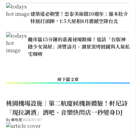
建築迷必朝聖！忠泰美術館10週年：藤本壯介
特展打頭陣，1:5大屋根8月震撼空降台北
離市區15分鐘的嘉義祕境路線！造訪「台版神
隱少女湯屋」清豐濤月、湖景窯烤披薩與人氣私
宅咖啡
接下篇文章
桃園機場設施｜第二航廈候機新體驗！軒尼詩
「現拉調酒」酒吧、音樂快閃店一秒變身DJ
By
蘇祐萱
2026/07/07