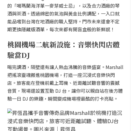
的「噶瑪蘭海洋單一麥芽威士忌」，以及合力酒廠的琴
酒與茶酒。透過綿密的氣泡與黃金比例調配，一入口就
能品嚐到台灣在地酒廠的職人堅持。門市未來還會不定
期更換隱藏版酒單，每次來都有開盲盒般的新鮮感！
桃園機場二航新設施：音樂快閃店體
驗當DJ
喝完調酒，隔壁還有讓人熱血沸騰的音樂盛宴。Marshall
把搖滾靈魂搬進桃園機場，打造一座沉浸式音樂快閃
店。旅客能在登機前戴上耳機、近距離試聽音響的震撼
音質，現場還設置互動 DJ 台，讓你可以親自站在後方體
驗一日 DJ 的樂趣，瞬間變成機場裡最酷的打卡亮點。