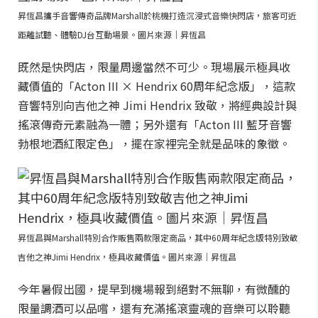
昇恆昌攜手音響傳奇品牌Marshall於桃機打造沉浸式音樂快閃店，旅客可近
距離試聽、體驗DJ台互動場景。圖片來源｜昇恆昌
既然是快閃店，限量周邊當然不可少。現場展示極具收
藏價值的「Acton III × Hendrix 60周年紀念版」，這款
音響特別向吉他之神 Jimi Hendrix 致敬，將經典設計與
搖滾傳奇元素融為一體；另外還有「Acton III 藍牙音響
勃根地酒紅限定色」，擺在家裡完全就是品味的象徵。
昇恆昌與Marshall特別合作販售兩款限定商品，其中60周年紀念版特別致敬
吉他之神Jimi Hendrix，極具收藏價值。圖片來源｜昇恆昌
今年暑假出國，提早到機場報到絕對不無聊，有微醺的
限量調酒可以品嚐，還有充滿搖滾靈魂的音樂可以聆聽