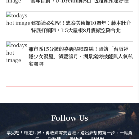
全球首創「U-Dream頭枕」包覆頭頸超好睡
建築迷必朝聖！忠泰美術館10週年：藤本壯介
特展打頭陣，1:5大屋根8月震撼空降台北
離市區15分鐘的嘉義祕境路線！造訪「台版神
隱少女湯屋」清豐濤月、湖景窯烤披薩與人氣私
宅咖啡
Follow Us
享受吧！環遊世界，勇敢歸零去冒險，踏出夢想的第一步。一點勇