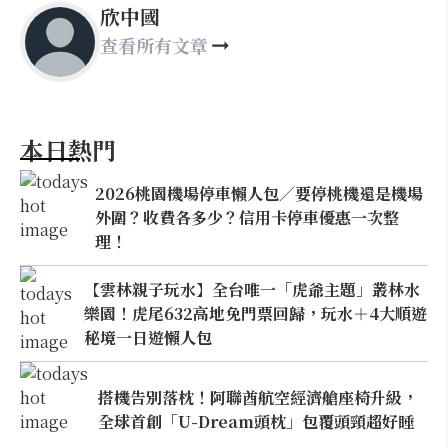
欣中國
查看所有文章
本日熱門
2026桃園機場停車懶人包／要停桃機還是機場
外圍？收費各多少？信用卡停車優惠一次整
理！
【雲林親子玩水】全台唯一「虎爺主題」叢林水
樂園！虎尾632高地免門票回歸，玩水＋4大順遊
秘境一日遊懶人包
搭機告別落枕！阿聯酋航空經濟艙座椅升級，
全球首創「U-Dream頭枕」包覆頭頸超好睡