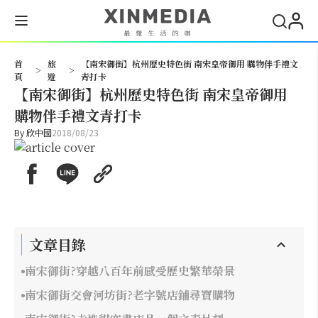
搜尋
首
旅
【南宋御街】杭州歷史特色街 南宋皇帝御用 購物伴手禮文
>
>
頁
遊
青打卡
【南宋御街】杭州歷史特色街 南宋皇帝御用
購物伴手禮文青打卡
By
欣中國
2018/08/23
文章目錄
南宋御街?穿越八百年前感受歷史繁華榮景
南宋御街交會河坊街?老字號店鋪尋寶購物