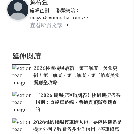
蘇祐萱
編輯企劃。 聯繫請洽：
maysu@xinmedia.com /
may860527@gmail.com
查看所有文章
延伸閱讀
2026桃園機場最新「第三航廈」美食更
新！第一航廈、第二航廈、第三航廈美食
餐廳全攻略
【2026 機場捷運時刻表】桃園機捷搭乘
指南：直達車路線、票價與預辦登機查
詢
2026桃園機場停車懶人包／要停桃機還是
機場外圍？收費各多少？信用卡停車優惠