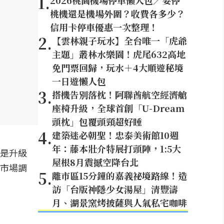
1
.
2026桃園機場停車懶人包／要停
桃機還是機場外圍？收費各多少？
信用卡停車優惠一次整理！
2
.
【雲林親子玩水】全台唯一「虎爺
主題」叢林水樂園！虎尾632高地
免門票回歸，玩水＋4大順遊秘境
一日遊懶人包
3
.
搭機告別落枕！阿聯酋航空經濟艙
座椅升級，全球首創「U-Dream
頭枕」包覆頭頸超好睡
4
.
建築迷必朝聖！忠泰美術館10週
年：藤本壯介特展打頭陣，1:5大
論是升級
屋根8月震撼空降台北
責市場調
5
.
離市區15分鐘的嘉義祕境路線！造
訪「台版神隱少女湯屋」清豐濤
月、湖景窯烤披薩與人氣私宅咖啡