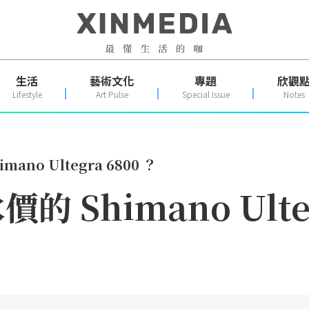
生活
藝術文化
專題
欣觀
Lifestyle
Art Pulse
Special Issue
Notes
no Ultegra 6800 ？
Shimano Ulteg