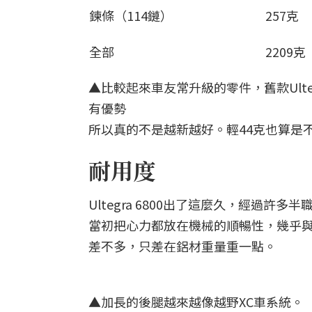
鍊條（114鏈）
257克
全部
2209克
▲比較起來車友常升級的零件，舊款Ulteg
有優勢
所以真的不是越新越好。輕44克也算是不
耐用度
Ultegra 6800出了這麼久，經過
當初把心力都放在機械的順暢性，幾乎與第
差不多，只差在鋁材重量重一點。
▲加長的後腿越來越像越野XC車系統。