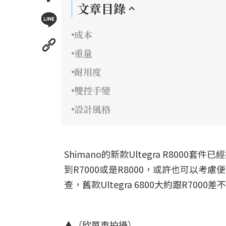
文章目錄
成本
重量
耐用度
雙控手變
設計風格
Shimano的新款Ultegra R80
到R7000或是R8000，或許也可以考慮
查，舊款Ultegra 6800大約跟R7
▲（欣單車拍攝）