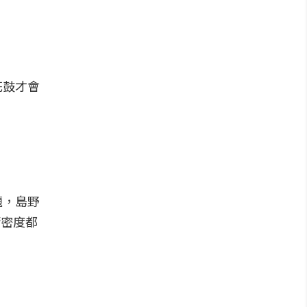
花鼓才會
題，島野
精密度都