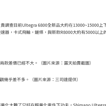
前Ultegra 6800全新品大約在13000~15000
器，卡式飛輪，鏈條，與新款R8000大約有5000以上
R7000兩款差價已經不大。（圖片來源：露天拍賣截圖）
型與外觀幾乎差不多。（圖片來源：三司達提供）
難了只好在輕量化零件下功夫，Shimano Ultegra R