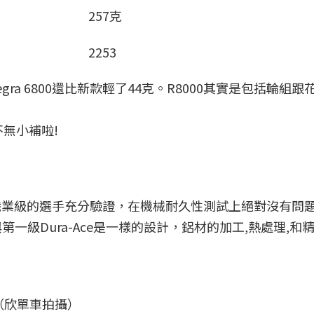
257克
2253
ra 6800還比新款輕了44克。R8000其實是包括輪組跟
無小補啦!
許多半職業級的選手充分驗證，在機械耐久性測試上絕對沒有問
一級Dura-Ace是一樣的設計，鋁材的加工,熱處理,和
（欣單車拍攝）