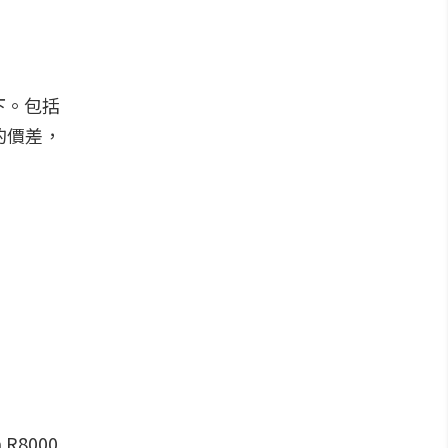
上下。包括
的價差，
8000