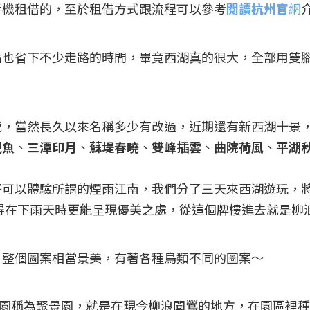
手機租借的，至於租借方式跟流程可以參考
閱讀杭州官
網
點也省下不少走路的時間，畢竟西湖真的很大，全部用雙
載，當然長久以來名稱多少有改過，近期還有新西湖十景
觀魚
、
三潭印月
、
蘇堤春曉
、
雙峰插雲
、
曲院荷風
、
平湖
好可以體驗所謂的煙雨江南，我們分了三天來西湖遊玩，
得在下雨天時更能呈現優美之處，從這個牌樓進去就是柳
，整個圖案相當景美，有著各種鳥類不同的圖案～
園稱為聚景園，就是在現今柳浪聞鶯的地方，在園區裡種