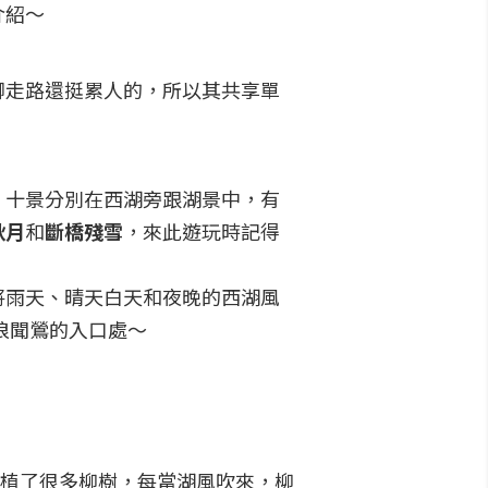
介紹～
腳走路還挺累人的，所以其共享單
，十景分別在西湖旁跟湖景中，有
秋月
和
斷橋殘雪
，來此遊玩時記得
將雨天、晴天白天和夜晚的西湖風
浪聞鶯的入口處～
植了很多柳樹，每當湖風吹來，柳