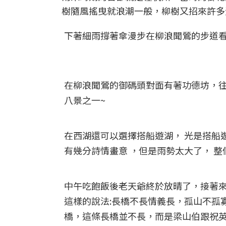
樹隨風搖曳就浪潮一般，柳樹又招來許多
下著細雨撐著傘漫步在柳浪聞鶯的步道
在柳浪聞鶯的御碼頭對面有著功德坊，
八景之一~
在西湖還可以選擇搭船遊湖， 光是搭船
有幾分詩情畫意 ，但是雨勢太大了， 
中午吃飽飯後老天爺終於放晴了，接著來
這樣的說法:長橋不長情義長，孤山不孤
橋，這條長橋並不長，而是梁山伯跟祝