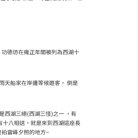
，功德坊在雍正年間被列為西湖十
雨天船家在岸邊等候遊客， 倒是
西湖三絕(西湖三怪)之一 ，有
有十八相送，就是來到西湖這座長
拍雷峰夕照的地方~