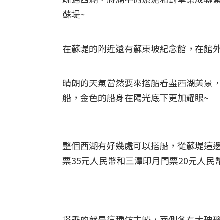
蘇堤~
在蘇堤的附近還有蘇東坡紀念館，在館外
晴朗的天氣當然要來搭船看盡西湖美景
船，金色的船身在陽光底下更加耀眼~
整個西湖有好幾處可以搭船，從蘇堤這邊
票35元人民幣和三潭印月門票20元人民
搭乘的就是這種仿古船，兩側各有大玻璃