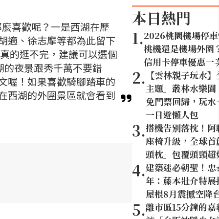
本日熱門
那麼喜歡呢？一是西湖在歷
1
.
2026桃園機場停
胡適、徐志摩等都為此留下
桃機還是機場外圍
天真的逛不完，建議可以選個
信用卡停車優惠一
湖的夜景跟秀千萬不要錯
2
.
【雲林親子玩水】
文喔！如果喜歡騎腳踏車的
主題」叢林水樂園
在西湖的外圍景區就會看到
免門票回歸，玩水
一日遊懶人包
3
.
搭機告別落枕！阿
座椅升級，全球首創
頭枕」包覆頭頸超
4
.
建築迷必朝聖！忠
年：藤本壯介特展打
屋根8月震撼空降
5
.
離市區15分鐘的