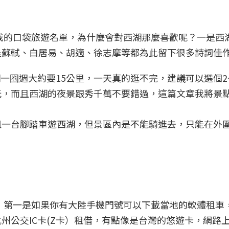
我的口袋旅遊名單，為什麼會對西湖那麼喜歡呢？一是西
蘇軾、白居易、胡適、徐志摩等都為此留下很多詩詞佳作
湖一圈週大約要15公里，一天真的逛不完，建議可以選個
玩，而且西湖的夜景跟秀千萬不要錯過，這篇文章我將景
租一台腳踏車遊西湖，但景區內是不能騎進去，只能在外
，第一是如果你有大陸手機門號可以下載當地的軟體租車
州公交IC卡(Z卡）租借，有點像是台灣的悠遊卡，網路