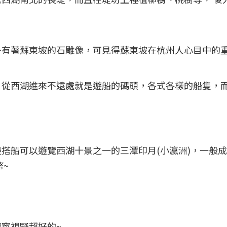
有著蘇東坡的石雕像，可見得蘇東坡在杭州人心目中的重
，從西湖進來不遠處就是遊船的碼頭，各式各樣的船隻，
搭船可以遊覽西湖十景之一的三潭印月(小瀛洲)，一般成
幣~
窗視野超好的~