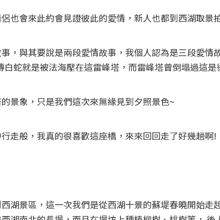
情侶也會來此約會見證彼此的愛情，新人也都到西湖取景
故事，與其要說是兩段愛情故事，我個人認為是三段愛情
傳白蛇就是被法海壓在這雷峰塔，而雷峰塔曾倒塌過這是
的景象，只是我們這次來無緣見到夕照景色~
行走般，我真的很喜歡這座橋，來來回回走了好幾趟啊!
到西湖景區，這一次我們是從西湖十景的蘇堤春曉開始走
西湖南北的長堤，而且在堤坊上種植柳樹、桃樹等， 後