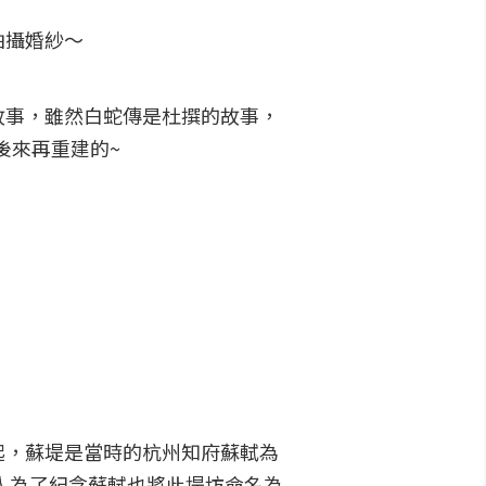
拍攝婚紗～
故事，雖然白蛇傳是杜撰的故事，
後來再重建的~
起，蘇堤是當時的杭州知府蘇軾為
人為了紀念蘇軾也將此堤坊命名為