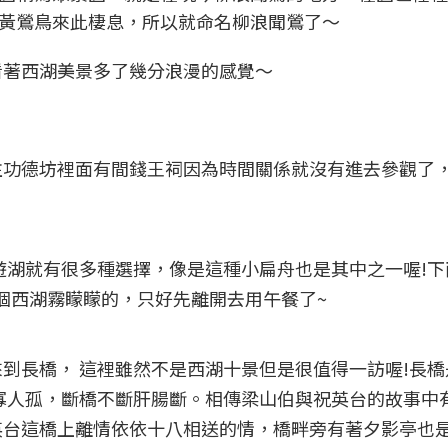
黃鶯鳥來此棲息，所以就命名柳浪聞鶯了～
看著西湖美景多了幾分浪漫的感覺～
往功德坊裡面有間錢王祠因為時間關係就沒有進去參觀了
遊湖就有很多種選擇，像是這種小扁舟也是其中之一喔!下
整個西湖霧矇矇的，只好先離開去用午餐了~
到長橋， 這裡雖然不是西湖十景但是很值得一訪喔!長橋是
寡人孤，斷橋不斷肝腸斷。相傳梁山伯與祝英台的故事中
英台這橋上離情依依十八相送的情，橋畔旁有著夕影亭也是