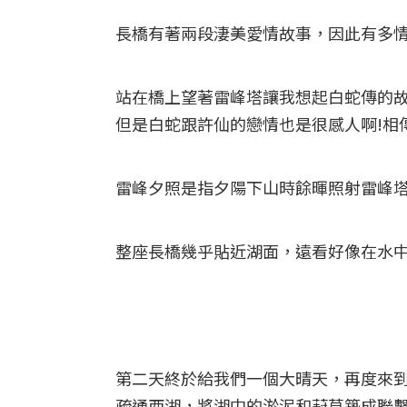
長橋有著兩段淒美愛情故事，因此有多
站在橋上望著雷峰塔讓我想起白蛇傳的
但是白蛇跟許仙的戀情也是很感人啊!相
雷峰夕照是指夕陽下山時餘暉照射雷峰塔
整座長橋幾乎貼近湖面，遠看好像在水中
第二天終於給我們一個大晴天，再度來
疏通西湖，將湖中的淤泥和葑草築成聯繫