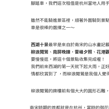
腳踏車，我們這次租借是杭州當地人用
雖然不能騎進景區裡，順著外圍騎到景
車是很棒的選擇之一～
西湖十景
最早是來自於南宋的山水畫記
柳浪聞鶯
、
南屏晚鐘
，
雷峰夕照
、
花港
要慢慢逛，將這十個景點收集完成喔！
我們前來西湖的第一天就下起大雨，正
情都欣賞到了 ，而柳浪聞鶯是我個人覺
柳浪聞鶯的牌樓前有個大大的圓形石雕
南宋時期的首都就是在杭州，當時的御花