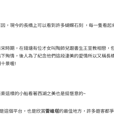
因，現今的長橋上可以看到許多蝴蝶石刻 ，每一隻看起
南宋時期，在錢塘有位才女叫陶師兒跟書生王宣教相戀，
橋下殉情，後人為了紀念他們這段淒美的愛情所以又稱長
十景喔!
乘這樣的小船看著西湖之美也是挺愜意的~
是這個平台，也是欣賞
雷峰塔
的最佳地方，許多遊客都爭