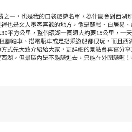
大名勝之一，也是我的口袋旅遊名單，為什麼會對西湖
這裡也是文人墨客喜歡的地方，像是蘇軾、白居易、
6.39平方公里，整個環湖一圈週大約要15公里，一
擇租腳踏車、搭電瓶車或是搭乘遊船都很玩，而且西
通方式先大致介紹給大家，更詳細的景點會再寫分享
遊西湖，但景區內是不能騎進去，只能在外圍騎喔！