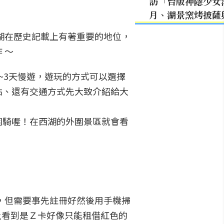
訪「台版神隱少女
月、湖景窯烤披薩
湖在歷史記載上有著重要的地位，
 ～
2~3天慢遊，遊玩的方式可以選擇
點、還有交通方式先大致介紹給大
圍騎喔！在西湖的外圍景區就會看
，但需要事先註冊好然後用手機掃
上看到是Ｚ卡好像只能租借紅色的