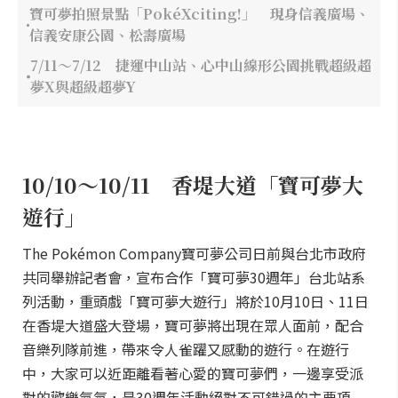
寶可夢拍照景點「PokéXciting!」 現身信義廣場、
信義安康公園、松壽廣場
7/11～7/12 捷運中山站、心中山線形公園挑戰超級超
夢X與超級超夢Y
10/10～10/11 香堤大道「寶可夢大
遊行」
The Pokémon Company寶可夢公司日前與台北市政府
共同舉辦記者會，宣布合作「寶可夢30週年」台北站系
列活動，重頭戲「寶可夢大遊行」將於10月10日、11日
在香堤大道盛大登場，寶可夢將出現在眾人面前，配合
音樂列隊前進，帶來令人雀躍又感動的遊行。在遊行
中，大家可以近距離看著心愛的寶可夢們，一邊享受派
對的歡樂氣氛，是30週年活動絕對不可錯過的主要項