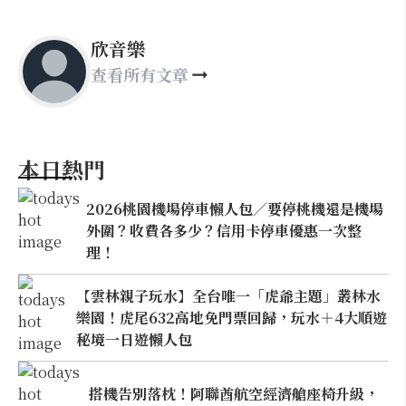
欣音樂
查看所有文章
本日熱門
2026桃園機場停車懶人包／要停桃機還是機場
外圍？收費各多少？信用卡停車優惠一次整
理！
【雲林親子玩水】全台唯一「虎爺主題」叢林水
樂園！虎尾632高地免門票回歸，玩水＋4大順遊
秘境一日遊懶人包
搭機告別落枕！阿聯酋航空經濟艙座椅升級，