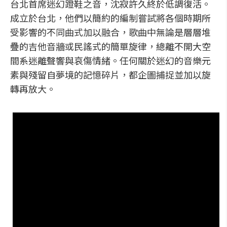
台北首席迷幻蹬鞋之音，沈寂許久終於低調復活。
成立於台北，他們以簡約的編制嘗試將各個時期所
受影響的不同曲式加以融合，歌曲中無論是層層堆
疊的吉他音牆或民謠式的簡單旋律，總離不開大空
間系迷離聲響與哀傷情緒。任何關於迷幻的音樂元
素與殘留自夢境的記憶碎片，都企圖捕捉並加以旋
轉再放大。