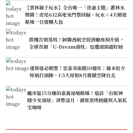
【雲林親子玩水】全台唯一「虎爺主題」叢林水
樂園！虎尾632高地免門票回歸，玩水＋4大順遊
秘境一日遊懶人包
搭機告別落枕！阿聯酋航空經濟艙座椅升級，
全球首創「U-Dream頭枕」包覆頭頸超好睡
建築迷必朝聖！忠泰美術館10週年：藤本壯介
特展打頭陣，1:5大屋根8月震撼空降台北
離市區15分鐘的嘉義祕境路線！造訪「台版神
隱少女湯屋」清豐濤月、湖景窯烤披薩與人氣私
宅咖啡