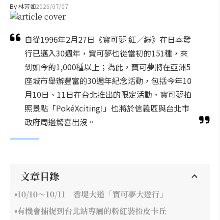
By
林芳如
2026/07/07
自從1996年2月27日《寶可夢 紅／綠》在日本發
行已邁入30週年，寶可夢也從當初的151種，來
到如今的1,000種以上；為此，寶可夢將在亞洲5
座城市舉辦豐富的30週年紀念活動，包括今年10
月10日、11日在台北推出的限定活動，寶可夢拍
照景點「PokéXciting!」也將於信義區與台北市
政府周邊驚喜出沒。
文章目錄
10/10～10/11 香堤大道「寶可夢大遊行」
有機會捕捉到台北站專屬的粉紅裝扮皮卡丘