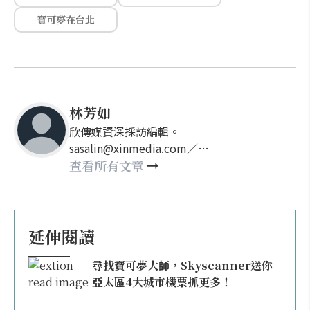
寶可夢在台北
林芳如
欣傳媒資深採訪編輯。
sasalin@xinmedia.com／
happy21917@gmail.com
查看所有文章
延伸閱讀
尋找寶可夢大師，Skyscanner送你
亞太區4大城市機票抓更多！