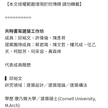
【本文授權範圍僅限於欣傳媒 請勿轉載】
==========
共時書寫建築工作坊
成員：邱裕文、許偉倫、陳彥昇
提案團隊成員：蔡君陽、陳文哲、樓芃成、任乙
天、柯懿芳、何采容、黃森痒
代表成員簡歷
▍邱裕文
研究領域：建築設計／建築理論／建築構法
學歷 康乃爾大學／建築碩士(Cornell University,
M.Arch)