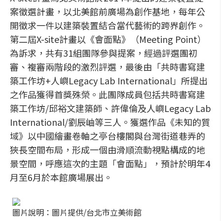
案徵選計畫，以北美館前廣場為創作基地，每年公
開徵求一件以建築裝置結合當代藝術的跨界創作。
第二屆X-site計畫以《會面點》（Meeting Point）
為訴求，共有31組團隊參與提案，經過評選團初
審、複審兩階段的激烈評選，最後由「共時書寫建
築工作坊+人嶼Legacy Lab International」所提出
之作品獲得首獎殊榮。此團隊成員包括共時書寫建
築工作坊/邱裕文建築師、許偉倫及人嶼Legacy Lab
International/劉辰岫等三人。獲選作品《未知的質
域》以中國繪畫卷軸之亭台樓閣與台灣街道巷弄的
狹長空間布局，形成一個由滑順流動視點構成的地
景空間，呼應這次的主題「會面點」，預計於明年4
月至6月於本館廣場展出。
圖片說明：圖片提供/台北市立美術館