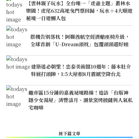
【雲林親子玩水】全台唯一「虎爺主題」叢林水
樂園！虎尾632高地免門票回歸，玩水＋4大順遊
秘境一日遊懶人包
搭機告別落枕！阿聯酋航空經濟艙座椅升級，
全球首創「U-Dream頭枕」包覆頭頸超好睡
建築迷必朝聖！忠泰美術館10週年：藤本壯介
特展打頭陣，1:5大屋根8月震撼空降台北
離市區15分鐘的嘉義祕境路線！造訪「台版神
隱少女湯屋」清豐濤月、湖景窯烤披薩與人氣私
宅咖啡
接下篇文章