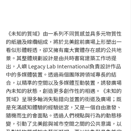
《未知的質域》由一系列不同質感並具多元物質性
的紙牆及線纜組成，將於北美館前廣場上形塑出一
看似形體輕透，卻又擁有龐大實體存在感的公共地
景。其整體規劃設計是由共時書寫建築工作坊提
出，人嶼 Legacy Lab International負責設計作品
中的多媒體裝置。透過兩個團隊跨領域專長的結
合，以精準的空間以及多媒體互動裝置，誘發廣場
內未知的狀態，創造更多創作性的相遇。《未知的
質域》呈現多軸消失點錯向並置的街道及廣場；既
是充滿感知體驗的經驗迷宮，又是一個自由激發、
隨機而生的會面點。透過人們視點與行為的動態移
變，引動了北美館與城市空間之間的公共意識，以