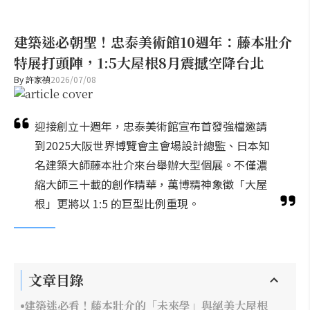
建築迷必朝聖！忠泰美術館10週年：藤本壯介
特展打頭陣，1:5大屋根8月震撼空降台北
By
許家禎
2026/07/08
迎接創立十週年，忠泰美術館宣布首發強檔邀請
到2025大阪世界博覽會主會場設計總監、日本知
名建築大師藤本壯介來台舉辦大型個展。不僅濃
縮大師三十載的創作精華，萬博精神象徵「大屋
根」更將以 1:5 的巨型比例重現。
文章目錄
建築迷必看！藤本壯介的「未來學」與絕美大屋根