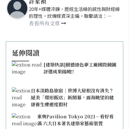
許家禎
20年+媒體淬鍊，歷經生活線的感性與財經線
的理性。欣傳媒資深主編。聯繫請洽：
nellyhsu@xinmedia.com
查看所有文章
延伸閱讀
[建築快訊]樹德綠色夢工廠國際競圖
評選成果揭曉!!
日本淡路島旅宿｜世博大屋根沒有消失？
絕美「環形飯店」新開幕，面海眺望的健
康養生療癒度假村
東奧Pavilion Tokyo 2021－看好看
滿 六大日本著名建築家藝術裝置