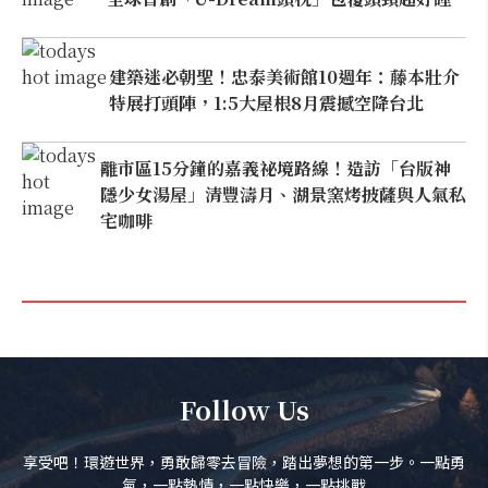
建築迷必朝聖！忠泰美術館10週年：藤本壯介
特展打頭陣，1:5大屋根8月震撼空降台北
離市區15分鐘的嘉義祕境路線！造訪「台版神
隱少女湯屋」清豐濤月、湖景窯烤披薩與人氣私
宅咖啡
Follow Us
享受吧！環遊世界，勇敢歸零去冒險，踏出夢想的第一步。一點勇
氣，一點熱情，一點快樂，一點挑戰