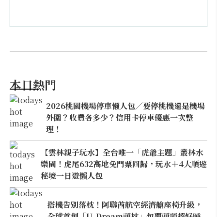
本日熱門
2026桃園機場停車懶人包／要停桃機還是機場
外圍？收費各多少？信用卡停車優惠一次整
理！
【雲林親子玩水】全台唯一「虎爺主題」叢林水
樂園！虎尾632高地免門票回歸，玩水＋4大順遊
秘境一日遊懶人包
搭機告別落枕！阿聯酋航空經濟艙座椅升級，
全球首創「U-Dream頭枕」包覆頭頸超好睡