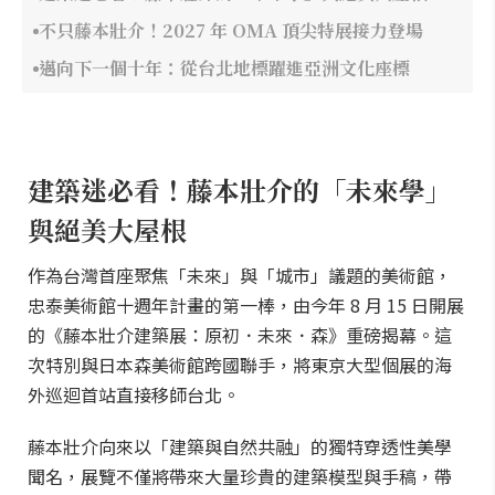
不只藤本壯介！2027 年 OMA 頂尖特展接力登場
邁向下一個十年：從台北地標躍進亞洲文化座標
建築迷必看！藤本壯介的「未來學」
與絕美大屋根
作為台灣首座聚焦「未來」與「城市」議題的美術館，
忠泰美術館十週年計畫的第一棒，由今年 8 月 15 日開展
的《藤本壯介建築展：原初．未來．森》重磅揭幕。這
次特別與日本森美術館跨國聯手，將東京大型個展的海
外巡迴首站直接移師台北。
藤本壯介向來以「建築與自然共融」的獨特穿透性美學
聞名，展覽不僅將帶來大量珍貴的建築模型與手稿，帶