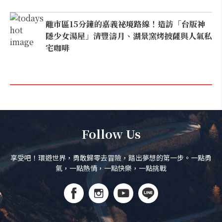
離市區15分鐘的嘉義祕境路線！造訪「台版神
隱少女湯屋」清豐濤月、湖景窯烤披薩與人氣私
宅咖啡
Follow Us
享受吧！環遊世界，勇敢歸零去冒險，踏出夢想的第一步。一點勇
氣，一點熱情，一點快樂，一點挑戰