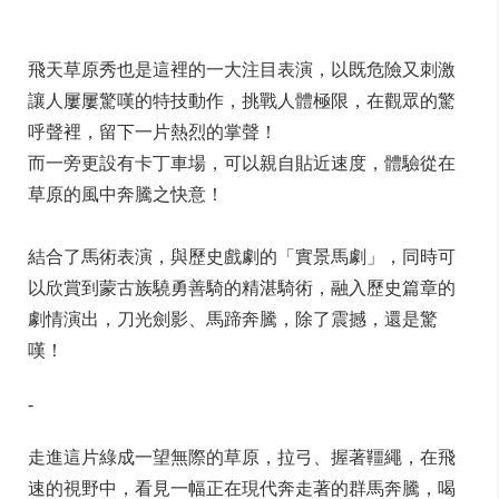
飛天草原秀也是這裡的一大注目表演，
以既危險又刺激
讓人屢屢驚嘆的特技動作，挑戰人體極限，
在觀眾的驚
呼聲裡，留下一片熱烈的掌聲！
而一旁更設有卡丁車場，可以親自貼近速度，
體驗從在
草原的風中奔騰之快意！
結合了馬術表演，與歷史戲劇的「實景馬劇」，
同時可
以欣賞到蒙古族驍勇善騎的精湛騎術，
融入歷史篇章的
劇情演出，刀光劍影、馬蹄奔騰，除了震撼，
還是驚
嘆！
-
走進這片綠成一望無際的草原，拉弓、握著韁繩，在飛
速的視野中，
看見一幅正在現代奔走著的群馬奔騰，喝