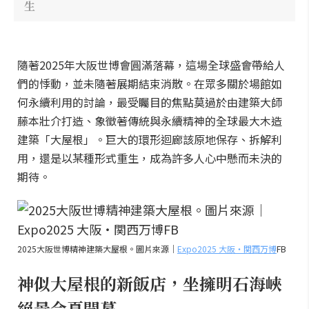
生
隨著2025年大阪世博會圓滿落幕，這場全球盛會帶給人
們的悸動，並未隨著展期結束消散。在眾多關於場館如
何永續利用的討論，最受矚目的焦點莫過於由建築大師
藤本壯介打造、象徵著傳統與永續精神的全球最大木造
建築「大屋根」。巨大的環形迴廊該原地保存、拆解利
用，還是以某種形式重生，成為許多人心中懸而未決的
期待。
2025大阪世博精神建築大屋根。圖片來源｜
Expo2025 大阪・関西万博
FB
神似大屋根的新飯店，坐擁明石海峽
絕景今夏開幕