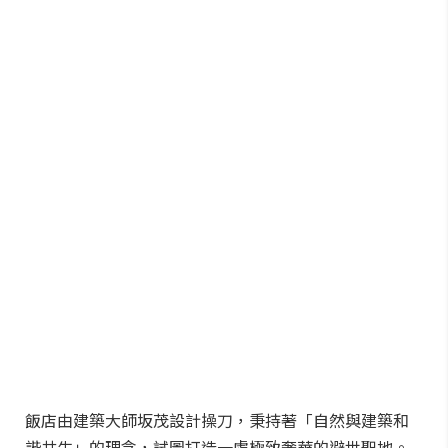
飯店由建築大師坂茂設計操刀，秉持著「自然與建築和
諧共生」的理念，試圖打造一處極致奢華的避世聖地。