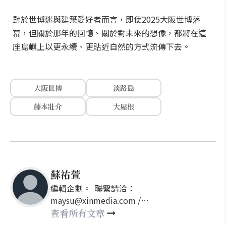
對於世博迷與建築愛好者而言，即使2025大阪世博落
幕，但關於那年的回憶、關於對未來的想像，都將在這
座島嶼上以更永續、更貼近自然的方式流傳下去。
大阪世博
淡路島
藤本壯介
大屋根
蘇祐萱
編輯企劃。 聯繫請洽：
maysu@xinmedia.com /
may860527@gmail.com
查看所有文章