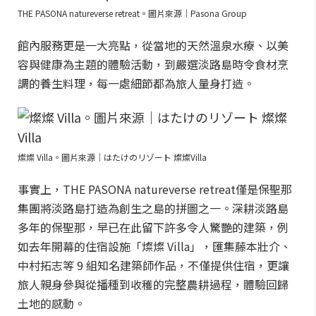
THE PASONA natureverse retreat。圖片來源｜Pasona Group
館內服務更是一大亮點，從當地的天然溫泉水療、以美
容與健康為主題的體驗活動，到嚴選淡路島時令食材烹
調的養生料理，每一處細節都為旅人量身打造。
燦燦 Villa。圖片來源｜はたけのリゾート 燦燦Villa
事實上，THE PASONA natureverse retreat僅是保聖那
集團將淡路島打造為創生之島的拼圖之一。深耕淡路島
多年的保聖那，早已在此留下許多令人驚艷的建築，例
如去年開幕的住宿設施「燦燦 Villa」，匯集藤本壯介、
中村拓志等 9 組知名建築師作品，不僅提供住宿，更讓
旅人親身參與從播種到收穫的完整農耕過程，體驗回歸
土地的感動。