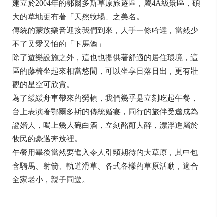
建立於2004年的鄂爾多斯草原旅遊區，屬4A級景區，
碩
大的草地更有著「天然牧場」之美名。
傳統的蒙族樂音迎接我們到來，人手一條哈達，
當然少
不了又愛又怕的「下馬酒」
除了遊樂設施之外，這也也提供著舒適的居住環境，
這
區的藤椅坐起來相當悠閒，可以坐享日落日出，
更有壯
觀的星空可欣賞。
為了緩緩舟車帶來的勞頓，我們幾乎是立刻吃起午餐，
台上表演著鄂爾多斯的傳統婚宴，同行的旅伴受邀成為
證婚人，
喝上幾大碗白酒，立刻酩酊大醉，漂浮進屬於
牧民的豪邁奔放裡。
午餐用畢後當然要進入令人引頸期待的大草原，其中包
含騎馬、
射箭、軌道滑草、各式各樣的草原活動，適合
全家老小，親子同遊。