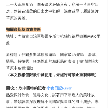
上一大碗糧食酒，
圍著篝火狂舞入夜，穿著一片星空回
房，
然後在溫柔的日出之中甦醒，深度遊歷，屬於這片
草原的美麗。
鄂爾多斯草原旅遊區
地址：內蒙古自治區鄂爾多斯市杭錦旗錫尼鎮西南9公里
處
原標題：鄂爾多斯草原旅遊區｜國家級4A景區｜滑草、
騎馬、特技秀、嘆為觀止的精彩馬術表演｜盡情體驗大
草原中各種活動
（本文授權僅限欣中國使用，未經許可禁止重製轉載）
圖/文：欣中國特約記者
小食日記Rever
熱愛探討飲食，追尋文化，試著用平易近人的美味故
事，帶領讀者深度理解不同國家與區域的風土奧妙。專