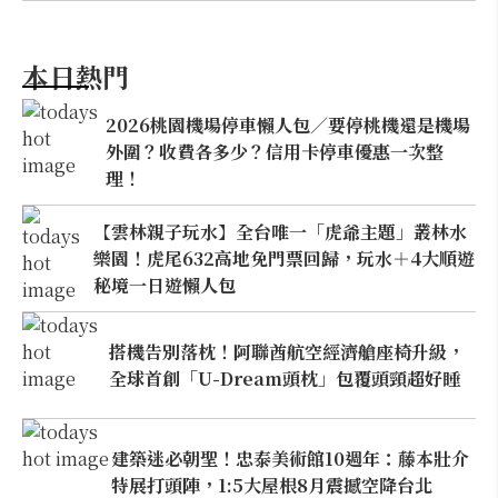
本日熱門
2026桃園機場停車懶人包／要停桃機還是機場
外圍？收費各多少？信用卡停車優惠一次整
理！
【雲林親子玩水】全台唯一「虎爺主題」叢林水
樂園！虎尾632高地免門票回歸，玩水＋4大順遊
秘境一日遊懶人包
搭機告別落枕！阿聯酋航空經濟艙座椅升級，
全球首創「U-Dream頭枕」包覆頭頸超好睡
建築迷必朝聖！忠泰美術館10週年：藤本壯介
特展打頭陣，1:5大屋根8月震撼空降台北