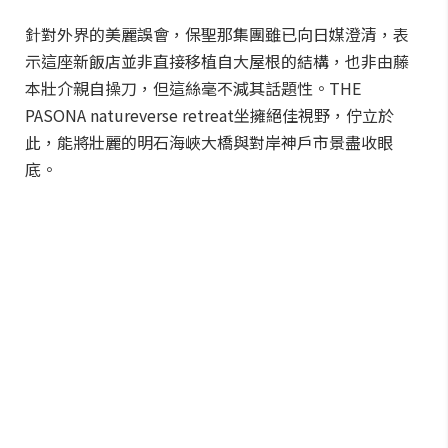
針對外界的美麗誤會，保聖那集團雖已向日媒澄清，表
示這座新飯店並非直接移植自大屋根的結構，也非由藤
本壯介親自操刀，但這絲毫不減其話題性。THE
PASONA natureverse retreat坐擁絕佳視野，佇立於
此，能將壯麗的明石海峽大橋與對岸神戶市景盡收眼
底。