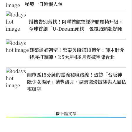
秘境一日遊懶人包
搭機告別落枕！阿聯酋航空經濟艙座椅升級，
全球首創「U-Dream頭枕」包覆頭頸超好睡
建築迷必朝聖！忠泰美術館10週年：藤本壯介
特展打頭陣，1:5大屋根8月震撼空降台北
離市區15分鐘的嘉義祕境路線！造訪「台版神
隱少女湯屋」清豐濤月、湖景窯烤披薩與人氣私
宅咖啡
接下篇文章