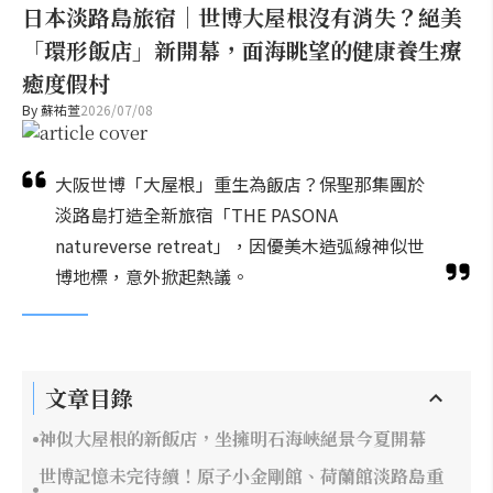
日本淡路島旅宿｜世博大屋根沒有消失？絕美
「環形飯店」新開幕，面海眺望的健康養生療
癒度假村
By
蘇祐萱
2026/07/08
大阪世博「大屋根」重生為飯店？保聖那集團於
淡路島打造全新旅宿「THE PASONA
natureverse retreat」，因優美木造弧線神似世
博地標，意外掀起熱議。
文章目錄
神似大屋根的新飯店，坐擁明石海峽絕景今夏開幕
世博記憶未完待續！原子小金剛館、荷蘭館淡路島重