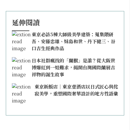
延伸閱讀
東京必訪5棟大師級美學建築：蒐集隈研
吾、安藤忠雄、妹島和世、丹下健三、谷
口吉生經典作品
日本社群瘋找的「蘭獸」是誰？從大阪世
博爆紅到一娃難求，揭開台灣國際蘭展吉
祥物的誕生故事
東京新飯店｜東京壹酒店以日式匠心與侘
寂美學，重塑國際奢華設計的地方性語彙