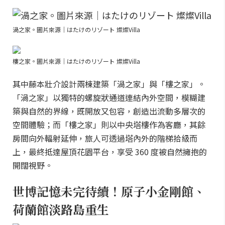
渦之家。圖片來源｜はたけのリゾート 燦燦Villa
樓之家。圖片來源｜はたけのリゾート 燦燦Villa
其中藤本壯介設計兩棟建築「渦之家」與「樓之家」。
「渦之家」以獨特的螺旋狀通道連結內外空間，模糊建
築與自然的界線，既開放又包容，創造出流動多層次的
空間體驗；而「樓之家」則以中央塔樓作為客廳，其餘
房間向外輻射延伸，旅人可透過塔內外的階梯拾級而
上，最終抵達屋頂花園平台，享受 360 度被自然擁抱的
開闊視野。
世博記憶未完待續！原子小金剛館、
荷蘭館淡路島重生