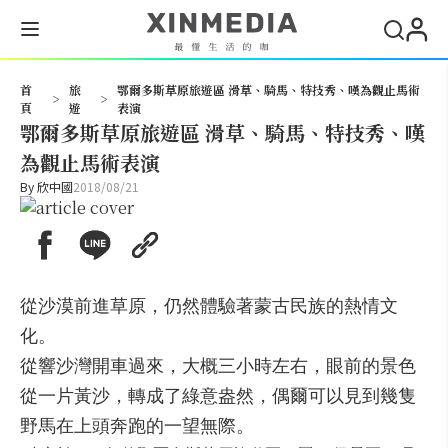
搜尋
首
旅
鄂爾多斯草原旅遊區 滑草、騎馬、特技秀、嘆為觀止馬術
>
>
頁
遊
表演
鄂爾多斯草原旅遊區 滑草、騎馬、特技秀、嘆
為觀止馬術表演
By
欣中國
2018/08/21
從沙漠前進草原，仍然體驗著蒙古民族的熱情文
化。
從響沙灣開車過來，大概三小時左右，眼前的景色
從一片黃沙，
轉成了綠意盎然，偶爾可以見到幾隻
野馬在上頭奔跑的一望無際。