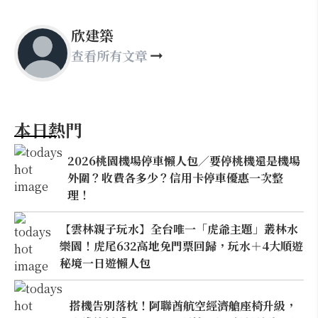
欣建築
查看所有文章
本日熱門
2026桃園機場停車懶人包／要停桃機還是機場
外圍？收費各多少？信用卡停車優惠一次整
理！
【雲林親子玩水】全台唯一「虎爺主題」叢林水
樂園！虎尾632高地免門票回歸，玩水＋4大順遊
秘境一日遊懶人包
搭機告別落枕！阿聯酋航空經濟艙座椅升級，