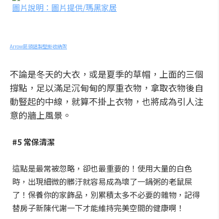
圖片說明：圖片提供/瑪黑家居
Arrow箭頭鋁製壁掛收納架
不論是冬天的大衣，或是夏季的草帽，上面的三個
撐點，足以滿足沉甸甸的厚重衣物，拿取衣物後自
動豎起的中線，就算不掛上衣物，也將成為引人注
意的牆上風景。
#5 常保清潔
這點是最常被忽略，卻也最重要的！使用大量的白色
時，出現細微的髒汙就容易成為壞了一鍋粥的老鼠屎
了！保養你的家飾品，別累積太多不必要的雜物，記得
替房子新陳代謝一下才能維持完美空間的健康啊！