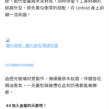
膠，取代金屬與水泥材質，同時保留下工業時期的
經典外型，原先看似衝突的搭配，在 Unfold 身上卻
顯一派和諧。
圖片說明：圖片提供/瑪黑家居
VIVID 青鳥原木刻紋精油燈
由透光玻璃材質製作，撫摸著原木紋路，伴隨雪松
精油香氣，一天憂愁與疲憊在此刻彷彿都能被療
癒。
#4 加入金屬的元素吧！