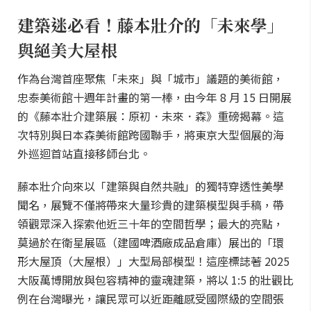
建築迷必看！藤本壯介的「未來學」
與絕美大屋根
作為台灣首座聚焦「未來」與「城市」議題的美術館，
忠泰美術館十週年計畫的第一棒，由今年 8 月 15 日開展
的《藤本壯介建築展：原初．未來．森》重磅揭幕。這
次特別與日本森美術館跨國聯手，將東京大型個展的海
外巡迴首站直接移師台北。
藤本壯介向來以「建築與自然共融」的獨特穿透性美學
聞名，展覽不僅將帶來大量珍貴的建築模型與手稿，帶
領觀眾深入探索他近三十年的空間哲學；最大的亮點，
莫過於在衛星展區（建國啤酒廠成品倉庫）展出的「環
形大屋頂（大屋根）」大型局部模型！這座標誌著 2025
大阪萬博開放與包容精神的靈魂建築，將以 1:5 的壯觀比
例在台灣曝光，讓民眾可以近距離感受國際級的空間張