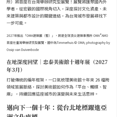
所）將首度在台灣舉辦研究型展覽！展覽將匯聚國內外
學者，從宏觀的國際視角切入，深度探討文化資產、未
來建築與都市設計的關鍵連結，為台灣城市發展尋找下
一步可能。
*
2027年推出「OMA建築展（暫）」，將是全球頂尖建築事務所 OMA
AMO
首度在臺灣舉辦研究型展覽，圖中為Timmerhuis © OMA; photography by
Ossip van Duivenbode
在地深度回望｜忠泰美術館十週年展（2027
年3月）
打破傳統的編年框架，一口氣梳理美術館十年來 26 檔跨
領域策展脈絡，探討美術館如何作為「平台、觸媒、智
庫」，持續回應這座城市的演變與未來生活思辨。
邁向下一個十年：從台北地標躍進亞
洲文化座標