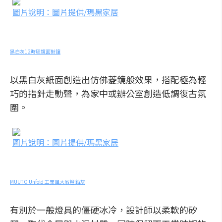
圖片說明：圖片提供/瑪黑家居
黑白灰12時區鏡面掛鐘
以黑白灰紙面創造出仿佛菱鏡般效果，搭配極為輕
巧的指針走動聲，為家中或辦公室創造低調復古氛
圍。
圖片說明：圖片提供/瑪黑家居
MUUTO Unfold 工業風大吊燈 鉛灰
有別於一般燈具的僵硬冰冷，設計師以柔軟的矽