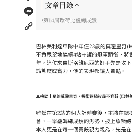
文章目錄
第14屆環荷比盧總成績
巴林美利達車隊中年僅23歲的莫霍里奇(Ma
不負眾望地連續4站守護的冠軍頭銜，將
年，這位來自斯洛維尼亞的好手先是攻下
論態度或實力，他的表現都讓人驚豔。
▲拚勁十足的莫霍里奇，捍衛領騎衫義不容辭 (巴林美利達提
雖然在第2站的個人計時賽後，主將在總
會，一舉翻轉總成績的劣勢，披上象徵總
本人更是在每一個賽段親力親為，先是在