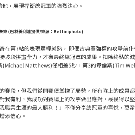
的他，展現捍衛總冠軍的強烈決心。
巴林美利達提供/來源：Bettiniphoto)
奇在第7站的表現駕輕就熟， 即便古典賽強權的攻擊前仆
勝坡段拼盡全力，才有最終總冠軍的成果。扣除終點的減
ael Matthews)僅相差5秒，第3的韋倫斯(Tim Wel
的賽段，但我們從開賽便掌控了局勢，所有隊上的成員都
對我有利，我成功對賽場上的攻擊做出應對，最後得以堅
我職業生涯的最大勝利！」不僅分享總冠軍的喜悅，莫霍
增添信心。