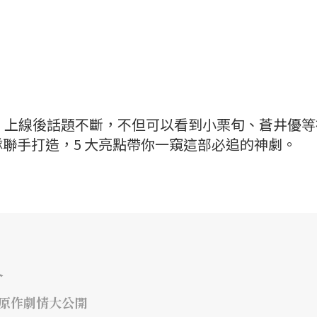
一號》上線後話題不斷，不但可以看到小栗旬、蒼井優
聯手打造，5 大亮點帶你一窺這部必追的神劇。
介
年原作劇情大公開