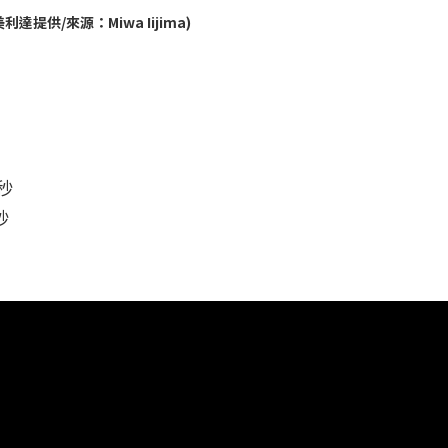
供/來源：Miwa Iijima)
5秒
秒