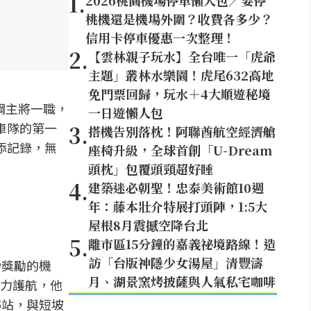
1
.
2026桃園機場停車懶人包／要停
桃機還是機場外圍？收費各多少？
信用卡停車優惠一次整理！
2
.
【雲林親子玩水】全台唯一「虎爺
主題」叢林水樂園！虎尾632高地
免門票回歸，玩水＋4大順遊秘境
擔綱主將一職，
一日遊懶人包
車隊的第一
3
.
搭機告別落枕！阿聯酋航空經濟艙
添記錄，無
座椅升級，全球首創「U-Dream
頭枕」包覆頭頸超好睡
4
.
建築迷必朝聖！忠泰美術館10週
年：藤本壯介特展打頭陣，1:5大
屋根8月震撼空降台北
5
.
離市區15分鐘的嘉義祕境路線！造
訪「台版神隱少女湯屋」清豐濤
秒獎勵的機
月、湖景窯烤披薩與人氣私宅咖啡
力護航，他
5站，與短坡