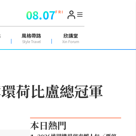
08.07
F R I
點
風格帶路
欣講堂
Style Travel
Xin Forum
奪環荷比盧總冠軍
本日熱門