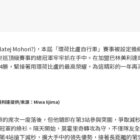
tej Mohori?)，本屆「環荷比盧自行車」賽事被設定
世巡頂級賽事的總冠軍牢牢抓在手中。在加盟巴林美利達
4勝，緊接著用環荷比盧的最高榮耀，為這精彩的一年再
供/來源：Miwa Iijima)
排的席次一度落後，但他隨即在第3站參與突圍，爭取減
冠軍的綠衫。隔天開始，莫霍里奇轉攻為守，不僅隊友全
第4站搶下減秒，擴大手中的領先優勢，接著長距離的第