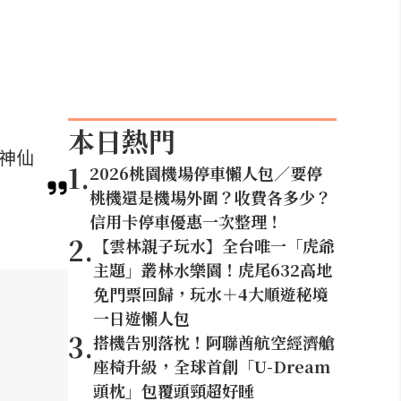
本日熱門
等神仙
1
.
2026桃園機場停車懶人包／要停
桃機還是機場外圍？收費各多少？
信用卡停車優惠一次整理！
2
.
【雲林親子玩水】全台唯一「虎爺
主題」叢林水樂園！虎尾632高地
免門票回歸，玩水＋4大順遊秘境
一日遊懶人包
3
.
搭機告別落枕！阿聯酋航空經濟艙
座椅升級，全球首創「U-Dream
頭枕」包覆頭頸超好睡