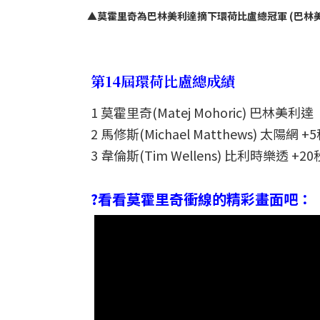
▲莫霍里奇為巴林美利達摘下環荷比盧總冠軍 (巴林美利達提
第14屆環荷比盧總成績
1 莫霍里奇(Matej Mohoric) 巴林美利達
2 馬修斯(Michael Matthews) 太陽網 +
3 韋倫斯(Tim Wellens) 比利時樂透 +20
?看看莫霍里奇衝線的精彩畫面吧：