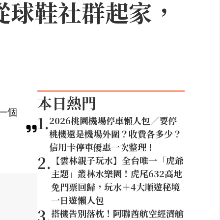
？從球鞋社群起家，
本日熱門
一個
1
.
2026桃園機場停車懶人包／要停
桃機還是機場外圍？收費各多少？
信用卡停車優惠一次整理！
2
.
【雲林親子玩水】全台唯一「虎爺
主題」叢林水樂園！虎尾632高地
免門票回歸，玩水＋4大順遊秘境
一日遊懶人包
3
.
搭機告別落枕！阿聯酋航空經濟艙