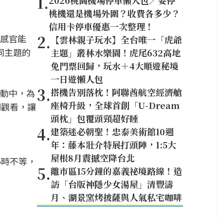
1
.
2026桃園機場停車懶人包／要停
桃機還是機場外圍？收費各多少？
信用卡停車優惠一次整理！
2
.
感官能
【雲林親子玩水】全台唯一「虎爺
同主題的
主題」叢林水樂園！虎尾632高地
免門票回歸，玩水＋4大順遊秘境
一日遊懶人包
3
.
搭機告別落枕！阿聯酋航空經濟艙
動中，為
座椅升級，全球首創「U-Dream
們觀看，讓
頭枕」包覆頭頸超好睡
4
.
建築迷必朝聖！忠泰美術館10週
年：藤本壯介特展打頭陣，1:5大
屋根8月震撼空降台北
小時不等，
5
.
離市區15分鐘的嘉義祕境路線！造
訪「台版神隱少女湯屋」清豐濤
月、湖景窯烤披薩與人氣私宅咖啡