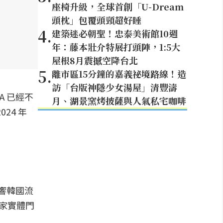
座椅升級，全球首創「U-Dream
頭枕」包覆頭頸超好睡
4
.
建築迷必朝聖！忠泰美術館10週
年：藤本壯介特展打頭陣，1:5大
屋根8月震撼空降台北
5
.
離市區15分鐘的嘉義祕境路線！造
訪「台版神隱少女湯屋」清豐濤
A 已經不
月、湖景窯烤披薩與人氣私宅咖啡
24 年
影響韓國流
 家實體門