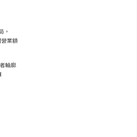
局，
體營業額
費者輪廓
讓