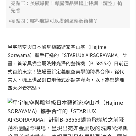
亮點三：美感爆棚！專屬備品與機上特調「鏡空」搶
先看
亮點四：哪些航線可以搭到這架藝術機？
星宇航空與日本殿堂級藝術家空山基（Hajime
Sorayama）攜手打造的「STARLUX AIRSORAYAMA」計
畫，首架具備金屬洗鍊光澤的藝術機（B-58553）日前正
式首航東京！這場重新定義航空美學的跨界合作，從代
言人、機上備品到首飛儀式都話題滿滿，以下為您整理
四大必看亮點。