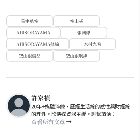
星宇航空
空山基
AIRSORAYAMA
張國煒
AIRSORAYAMA航線
木村光希
空山銀備品
空山銀航線
許家禎
20年+媒體淬鍊，歷經生活線的感性與財經線
的理性。欣傳媒資深主編。聯繫請洽：
nellyhsu@xinmedia.com
查看所有文章