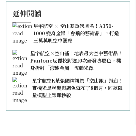
延伸閱讀
星宇航空 × 空山基重磅聯名！A350-
1000 變身金銀「會飛的藝術品」，打造
三萬英呎空中藝廊
星宇航空×空山基｜地表最大空中藝術品！
Pantone反覆校對逾10次研發專屬色，機
身折射「液態金屬」流動光澤
星宇航空K董張國煒親駕「空山銀」抵台！
實機光是塗裝與調色就花了8個月，同款限
量模型上架即秒殺