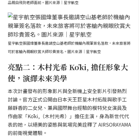
品親自飛到老師面前。圖片來源｜星宇航空
星宇航空張國煒董事長邀請空山基老師於機艙內親筆簽名落款，未來旅客將
可於客艙內親眼欣賞大師珍貴簽名。圖片來源｜星宇航空
亮點二：木村光希 Kōki, 擔任形象大
使，演繹未來美學
本次計畫發布的形象影片與全新機上安全影片引發熱烈
討論。官方正式公開由日本天王巨星木村拓哉與歌手工
藤靜香的二女兒、兼具國際舞台經驗的模特兒女演員及
作曲家「Kōki,（木村光希）」擔任主演，身為新世代代
表的她，以絕美的姿態與氣場完美詮釋了 AIRSORAYAMA
的前衛視覺體驗。