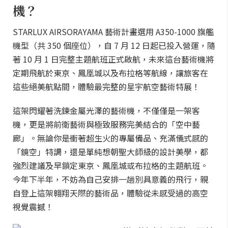
機？
STARLUX AIRSORAYAMA 藝術計畫選用 A350-1000 旗艦
機型（共 350 個座位），自 7 月 12 日起已投入營運，隨
著 10 月 1 日完整主題航班正式啟航，未來這台藝術機將
定期飛航於東京、鳳凰城以及布拉格等航線，讓旅客在
這些絕美航點間，體驗最完整的星宇航空藝術特展！
這架閃耀著洗鍊金屬光澤的藝術機，不僅僅是一架客
機，更是將前衛藝術與極致服務完美結合的「空中藝
廊」。無論你是衝著超生火的專屬備品、充滿儀式感的
「鏡空」特調，還是單純想朝聖大師級的設計美學，都
強烈建議及早鎖定東京、鳳凰城或布拉格的主題航班。
今年下半年，不妨為自己安排一趟別具意義的飛行，親
自登上這架翱翔天際的藝術品，體驗從未感受過的高空
視覺震撼！