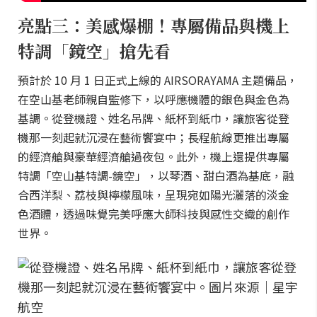
亮點三：美感爆棚！專屬備品與機上
特調「鏡空」搶先看
預計於 10 月 1 日正式上線的 AIRSORAYAMA 主題備品，
在空山基老師親自監修下，以呼應機體的銀色與金色為
基調。從登機證、姓名吊牌、紙杯到紙巾，讓旅客從登
機那一刻起就沉浸在藝術饗宴中；長程航線更推出專屬
的經濟艙與豪華經濟艙過夜包。此外，機上還提供專屬
特調「空山基特調-鏡空」，以琴酒、甜白酒為基底，融
合西洋梨、荔枝與檸檬風味，呈現宛如陽光灑落的淡金
色酒體，透過味覺完美呼應大師科技與感性交織的創作
世界。