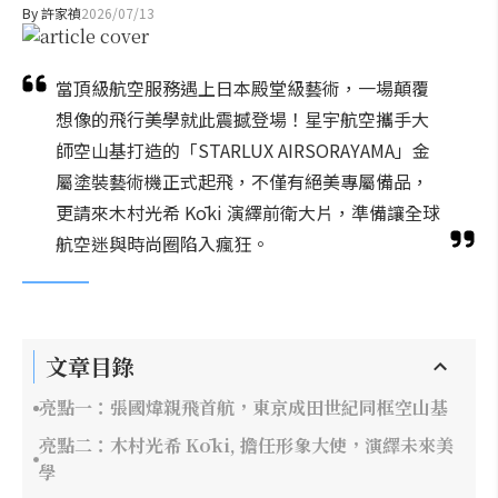
By
許家禎
2026/07/13
當頂級航空服務遇上日本殿堂級藝術，一場顛覆
想像的飛行美學就此震撼登場！星宇航空攜手大
師空山基打造的「STARLUX AIRSORAYAMA」金
屬塗裝藝術機正式起飛，不僅有絕美專屬備品，
更請來木村光希 Kōki 演繹前衛大片，準備讓全球
航空迷與時尚圈陷入瘋狂。
文章目錄
亮點一：張國煒親飛首航，東京成田世紀同框空山基
亮點二：木村光希 Kōki, 擔任形象大使，演繹未來美
學