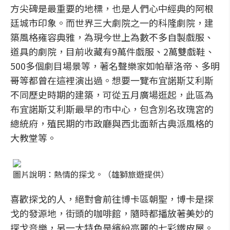
方尖碑是最重要的地標，也是人們心中經典的阿根
廷城市印象。而世界三大劇院之一的科隆劇院，建
築風格雍容典雅，為現今世上為數不多自製戲服、
道具的劇院，目前收藏有9萬件戲服、2萬雙戲鞋、
500多個劇目場景等，著名聲樂家如帕華洛帝、多明
哥等都曾在這裡演出過。想要一覽布宜諾斯艾利斯
不同歷史時期的建築，可從五月廣場逛起，此區為
布宜諾斯艾利斯最早的市中心，包含別名玫瑰宮的
總統府，殖民期的市政廳與西北面新古典派風格的
大教堂等。
圖片說明：熱情的探戈。（雄獅旅遊提供）
喜歡探戈的人，絕對會前往博卡區朝聖，博卡是探
戈的發源地，街頭的咖啡館，隨時都播放著美妙的
探戈音樂，另一大特色是繽紛亮麗的七彩鐵皮屋。