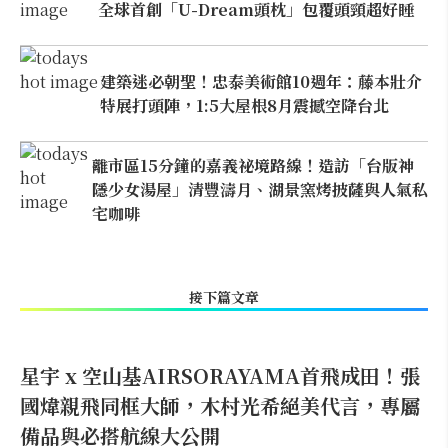
全球首創「U-Dream頭枕」包覆頭頸超好睡
建築迷必朝聖！忠泰美術館10週年：藤本壯介
特展打頭陣，1:5大屋根8月震撼空降台北
離市區15分鐘的嘉義祕境路線！造訪「台版神
隱少女湯屋」清豐濤月、湖景窯烤披薩與人氣私
宅咖啡
接下篇文章
星宇 x 空山基AIRSORAYAMA首飛成田！張
國煒親飛同框大師，木村光希絕美代言，專屬
備品與必搭航線大公開