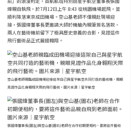
前」的浪漫約定，首航航班特別由星宇航空董事長張國
煒親自執飛，於7月12日上午 8:43 從桃園機場起飛，並
順利降落東京成田機場。空山基老師不僅親赴現場迎
接，張國煒董事長更邀請大師於機艙內親筆簽名落款，
兩人在藝術機前留下了極具歷史意義的合影，見證這件
飛行藝術品正式展翅翱翔。
空山基老師親臨成田機場迎接這架自己與星宇航空共同打造的藝術機，親眼
見證作品化身翱翔天際的飛行藝術。圖片來源｜星宇航空
張國煒董事長(圖左)與空山基(圖右)老師在合作初期便相約，要將這件藝術