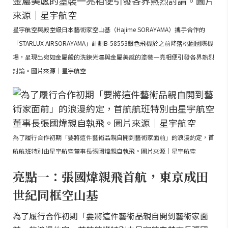
星宇航空與殿堂級日本藝術家空山基（Hajime SORAYAMA）攜手合作的
「STARLUX AIRSORAYAMA」計劃B-58553銀色飛機於之前降落桃園國際機
場，呈現出宛如金屬般的洗鍊光澤與金屬美感的塗裝一亮相便引發各界熱烈
討論。圖片來源｜星宇航空
為了履行合作初期「要將這件藝術品親自開到藝術家面前」的浪漫約定，首
航航班特別由星宇航空董事長張國煒親自執飛。圖片來源｜星宇航空
亮點一：張國煒親飛首航，東京成田
世紀同框空山基
為了履行合作初期「要將這件藝術品親自開到藝術家面