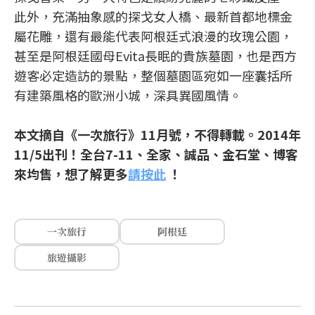
此外，充滿抽象感的探戈女人橋、最新首都地標金
屬花雕，還有最能代表阿根廷式浪漫的玫瑰公園，
甚至是阿根廷國母Evita長眠的貴族墓園，也是西方
遊客必定造訪的景點，整個墓園區宛如一座囊括所
有建築風格的歐洲小城，深具異國風情。
本文摘自《一次旅行》
11月號
，不得轉載。
2014年
11/5出刊！全台7-11、全家、誠品、
金石堂
、
博客
來
均售，想了解更多
請按此
！
一次旅行
阿根廷
旅遊攝影