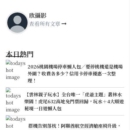
欣攝影
查看所有文章
本日熱門
2026桃園機場停車懶人包／要停桃機還是機場
外圍？收費各多少？信用卡停車優惠一次整
理！
【雲林親子玩水】全台唯一「虎爺主題」叢林水
樂園！虎尾632高地免門票回歸，玩水＋4大順遊
秘境一日遊懶人包
搭機告別落枕！阿聯酋航空經濟艙座椅升級，