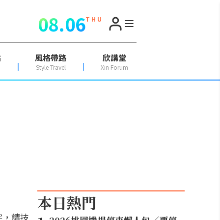
08.06
T H U
點
風格帶路
欣講堂
Style Travel
Xin Forum
本日熱門
字，請技