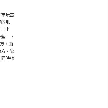
行車最基
車的地
是「上
座墊」，
地方，曲
地方。後
」同時帶