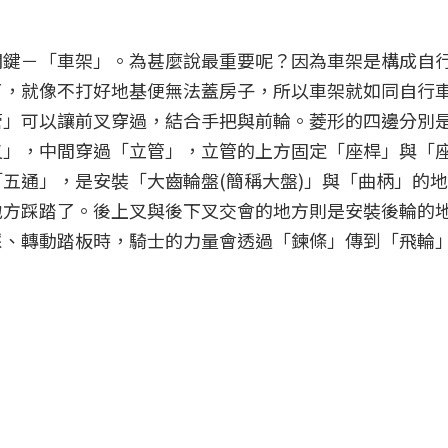
關鍵－「車架」。為甚麼說最重要呢？因為車架是構成自
了，就像不打好地基便無法蓋房子，所以車架就如同自行
管」可以讓前叉穿過，結合手把與前輪。菱形的四邊分別
叉」，中間穿過「立管」，立管的上方固定「座桿」與「
五通」，是安裝「大齒輪盤(簡稱大盤)」與「曲柄」的
地方踩踏了。後上叉與後下叉交會的地方則是安裝後輪的
踩、轉動踏板時，騎士的力量會透過「鍊條」傳到「飛輪