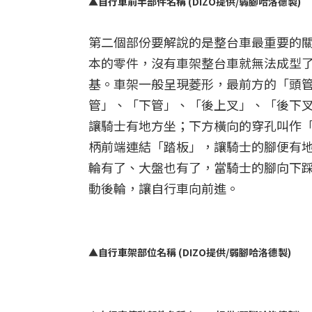
▲自行車前半部件名稱 (DIZO提供/弱腳哈洛德製)
第二個部份要解說的是整台車最重要的
本的零件，沒有車架整台車就無法成型
基。車架一般呈現菱形，最前方的「頭
管」、「下管」、「後上叉」、「後下
讓騎士有地方坐；下方橫向的穿孔叫作「
柄前端連結「踏板」，讓騎士的腳便有
輪有了、大盤也有了，當騎士的腳向下
動後輪，讓自行車向前進。
▲自行車架部位名稱 (DIZO提供/弱腳哈洛德製)