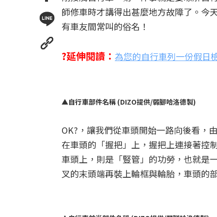
師修車時才講得出甚麼地方故障了。今
有車友間常叫的俗名！
?延伸閱讀：
為您的自行車列一份假日
▲自行車部件名稱 (DIZO提供/弱腳哈洛德製)
OK?，讓我們從車頭開始一路向後看，
在車頭的「握把」上，握把上連接著控
車頭上，則是「豎管」的功勞，也就是
叉的末頭端再裝上輪框與輪胎，車頭的