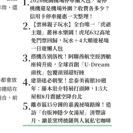
1
.
2026桃園機場停車懶人包／要停
作用，還
桃機還是機場外圍？收費各多少？
信用卡停車優惠一次整理！
2
.
【雲林親子玩水】全台唯一「虎爺
主題」叢林水樂園！虎尾632高地
免門票回歸，玩水＋4大順遊秘境
一日遊懶人包
3
.
搭機告別落枕！阿聯酋航空經濟艙
座椅升級，全球首創「U-Dream
頭枕」包覆頭頸超好睡
4
.
手都會放
建築迷必朝聖！忠泰美術館10週
年：藤本壯介特展打頭陣，1:5大
的連結在
屋根8月震撼空降台北
組合，前
5
.
離市區15分鐘的嘉義祕境路線！造
訪「台版神隱少女湯屋」清豐濤
月、湖景窯烤披薩與人氣私宅咖啡