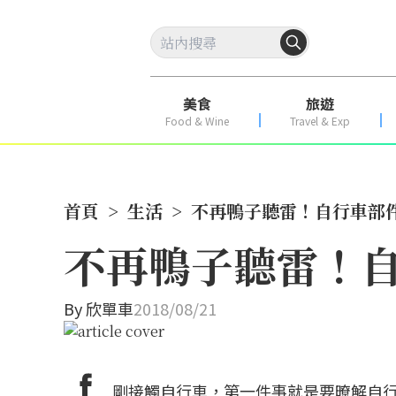
美食
旅遊
Food & Wine
Travel & Exp
首頁
>
生活
>
不再鴨子聽雷！自行車部
不再鴨子聽雷！
By
欣單車
2018/08/21
剛接觸自行車，第一件事就是要暸解自