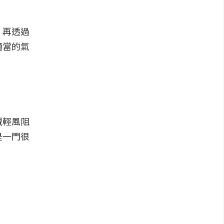
，再透過
適當的氣
減輕風阻
是一門很