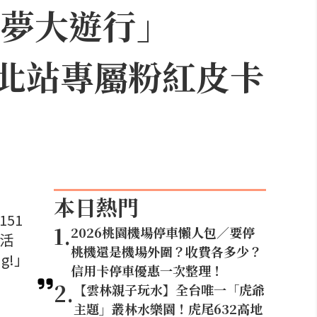
可夢大遊行」
，台北站專屬粉紅皮卡
本日熱門
51
1
.
2026桃園機場停車懶人包／要停
念活
桃機還是機場外圍？收費各多少？
g!」
信用卡停車優惠一次整理！
2
.
【雲林親子玩水】全台唯一「虎爺
主題」叢林水樂園！虎尾632高地