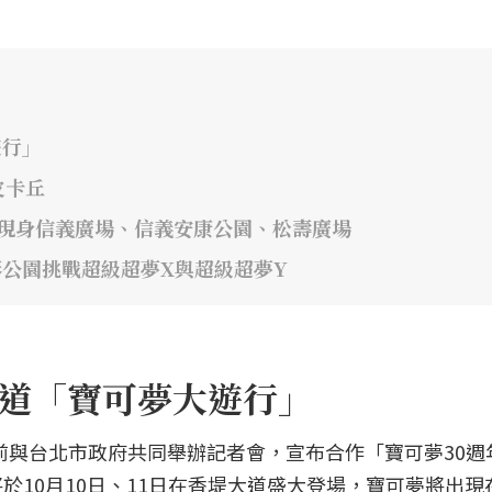
遊行」
皮卡丘
!」 現身信義廣場、信義安康公園、松壽廣場
線形公園挑戰超級超夢X與超級超夢Y
香堤大道「寶可夢大遊行」
夢公司日前與台北市政府共同舉辦記者會，宣布合作「寶可夢30
於10月10日、11日在香堤大道盛大登場，寶可夢將出現