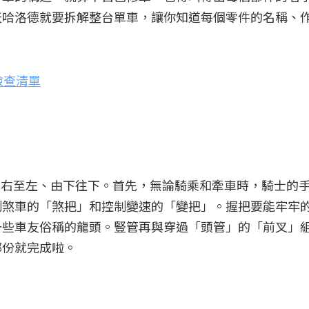
天哈洛德就要拆解整台單車，讓你知道每個零件的名稱、
檢查清單
由右至左、由下往下。首先，無論騎乘和牽車時，騎士的
制煞車的「煞把」和控制變速的「變把」。握把要能牢牢
一些車友俗稱的龍頭。豎管再與穿過「頭管」的「前叉」
部份就完成啦。