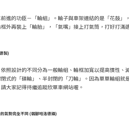
車前進的功臣－「輪組」。輪子與車架連結的是「花鼓」
輪框外再裝上「輪胎」，「氣嘴」接上打氣筒，打好打滿
洛德製)
，依照設計的不同分為一般輪組、輪框加寬以提高慣性、
封閉式的「碟輪」、半封閉的「刀輪」。因為單單輪組就
，請大家記得持繼追蹤欣單車網站喔。
氣勢完全不同 (弱腳哈洛德攝)