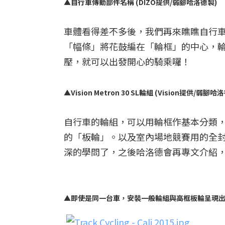
▲自行車傳動部件名稱 (DIZO提供/弱腳哈洛德製)
車體看得差不多後，我們再來瞧瞧自行
「幅條」將花鼓編在「輪框」的中心，
壓，就可以出發開心的騎乘囉！
▲Vision Metron 30 SL輪組 (Vision提供/弱腳哈
自行車的輪組，可以用輪框作基本分類
的「板輪」。以及室內場地競賽用的全
深的學問了，之後哈洛德會再專文介紹
▲即使是同一台車，安裝一般輪組與高框板輪呈現出的