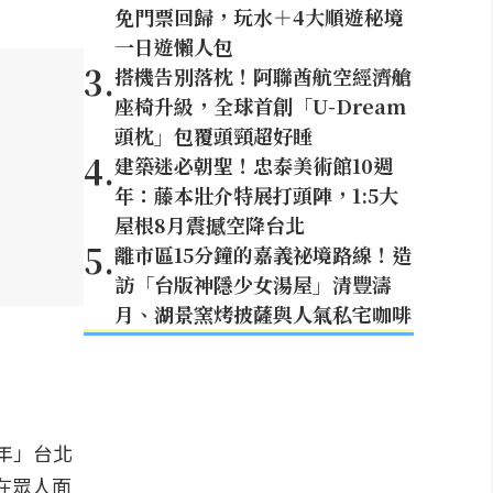
免門票回歸，玩水＋4大順遊秘境
一日遊懶人包
3
.
搭機告別落枕！阿聯酋航空經濟艙
座椅升級，全球首創「U-Dream
頭枕」包覆頭頸超好睡
4
.
建築迷必朝聖！忠泰美術館10週
年：藤本壯介特展打頭陣，1:5大
屋根8月震撼空降台北
5
.
離市區15分鐘的嘉義祕境路線！造
訪「台版神隱少女湯屋」清豐濤
月、湖景窯烤披薩與人氣私宅咖啡
週年」台北
在眾人面