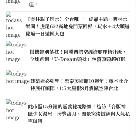
理！
【雲林親子玩水】全台唯一「虎爺主題」叢林水
樂園！虎尾632高地免門票回歸，玩水＋4大順遊
秘境一日遊懶人包
搭機告別落枕！阿聯酋航空經濟艙座椅升級，
全球首創「U-Dream頭枕」包覆頭頸超好睡
建築迷必朝聖！忠泰美術館10週年：藤本壯介
特展打頭陣，1:5大屋根8月震撼空降台北
離市區15分鐘的嘉義祕境路線！造訪「台版神
隱少女湯屋」清豐濤月、湖景窯烤披薩與人氣私
宅咖啡