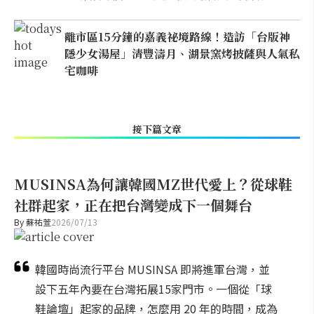
離市區15分鐘的嘉義祕境路線！造訪「台版神
隱少女湯屋」清豐濤月、湖景窯烤披薩與人氣私
宅咖啡
接下篇文章
MUSINSA為何讓韓國MZ世代愛上？從球鞋
社群起家，正在把台灣變成下一個舞台
By
蘇祐萱
2026/07/13
韓國時尚流行平台 MUSINSA 即將進軍台灣，並
設下五年內要在台灣拓展15家門市。一個從「球
鞋論壇」起家的品牌，怎麼用 20 年的時間，成為