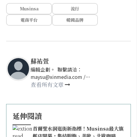
Musinsa
流行
電商平台
韓國品牌
蘇祐萱
編輯企劃。 聯繫請洽：
maysu@xinmedia.com /
may860527@gmail.com
查看所有文章
延伸閱讀
首爾聖水洞逛街新指標！Musinsa最大旗
艦店開幕，集結服飾、美妝、北歐咖啡