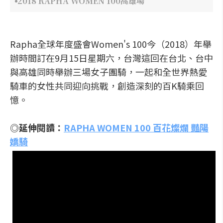
2018 RAPHA WOMEN 100高雄場
Rapha全球年度盛會Women's 100今（2018）年舉
辦時間訂在9月15日星期六，台灣這回在台北、台中
與高雄同時舉辦三場女子團騎，一起和全世界熱愛
騎車的女性共同迎向挑戰，創造深刻的百K騎乘回
憶。
◎延伸閱讀：
RAPHA WOMEN 100 百花燦爛 豔陽
嬌騎