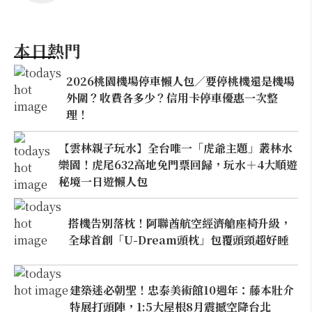
本日熱門
2026桃園機場停車懶人包／要停桃機還是機場
外圍？收費各多少？信用卡停車優惠一次整
理！
【雲林親子玩水】全台唯一「虎爺主題」叢林水
樂園！虎尾632高地免門票回歸，玩水＋4大順遊
秘境一日遊懶人包
搭機告別落枕！阿聯酋航空經濟艙座椅升級，
全球首創「U-Dream頭枕」包覆頭頸超好睡
建築迷必朝聖！忠泰美術館10週年：藤本壯介
特展打頭陣，1:5大屋根8月震撼空降台北