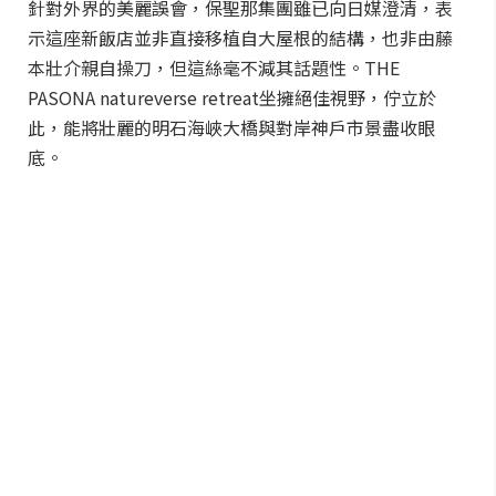
針對外界的美麗誤會，保聖那集團雖已向日媒澄清，表
示這座新飯店並非直接移植自大屋根的結構，也非由藤
本壯介親自操刀，但這絲毫不減其話題性。THE
PASONA natureverse retreat坐擁絕佳視野，佇立於
此，能將壯麗的明石海峽大橋與對岸神戶市景盡收眼
底。