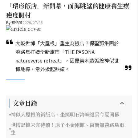
「環形飯店」新開幕，面海眺望的健康養生療
癒度假村
By
蘇祐萱
2026/07/08
大阪世博「大屋根」重生為飯店？保聖那集團於
淡路島打造全新旅宿「THE PASONA
natureverse retreat」，因優美木造弧線神似世
博地標，意外掀起熱議。
文章目錄
神似大屋根的新飯店，坐擁明石海峽絕景今夏開幕
世博記憶未完待續！原子小金剛館、荷蘭館淡路島重
生