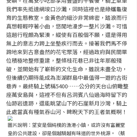
安嶼。在萬安小吃部享用豐盛的午餐後，騎上單車
我們率先抵達網垵口沙灘，同時這裡也是綠蠵龜復
育的生態教室。金黃色的細沙非常綿密，踏浪而行
真想輕輕哼著小曲，悠閒地漫步一整片沙灘。可惜
這趟行程頗為緊湊，縱使有百般個不願，還是得用
無上的意志力跨上坐墊疾行而去。接著我們馬不停
蹄地來到古意盎然的花宅聚落，經過政府與民間單
位積極地整修重建，整條桂花巷已非往年那般殘
破，並開始有了嶄新的文化生命，雖說未盡全功，
但後續仍期待能成為澎湖群島中最值得一遊的古街
巷弄。最終騎上號稱5400……公分的天台山俯瞰整
座萬安島與，這裡不但有呂洞賓八仙過海時留下的
仙跡岩遺跡，還能眺望山下的石崖新月沙灣，騎上
此處當真有種氣吞山河、睥睨天下的王者氣概啊！
圖片說明：望安是個純樸的漁港小鎮，或許沒有富麗堂
皇的公共建設，卻是個越騎越有味道的世外桃源。（蔡