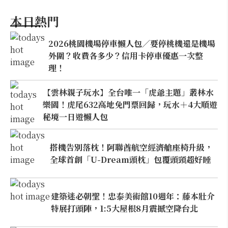
本日熱門
2026桃園機場停車懶人包／要停桃機還是機場
外圍？收費各多少？信用卡停車優惠一次整
理！
【雲林親子玩水】全台唯一「虎爺主題」叢林水
樂園！虎尾632高地免門票回歸，玩水＋4大順遊
秘境一日遊懶人包
搭機告別落枕！阿聯酋航空經濟艙座椅升級，
全球首創「U-Dream頭枕」包覆頭頸超好睡
建築迷必朝聖！忠泰美術館10週年：藤本壯介
特展打頭陣，1:5大屋根8月震撼空降台北