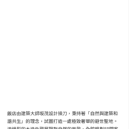
飯店由建築大師坂茂設計操刀，秉持著「自然與建築和
諧共生」的理念，試圖打造一處極致奢華的避世聖地。
流線型的木造外觀展現對自然的崇敬，全館規劃58間客