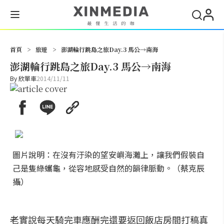
搜尋
首頁
>
旅遊
>
澎湖輪行跳島之旅Day.3 馬公→南海
澎湖輪行跳島之旅Day.3 馬公→南海
By
欣單車
2014/11/11
圖片說明：在沒有汙染的望安嶼海灘上，讓我們假裝自
己是隻綠蠵龜，從容地感受自然的韻律脈動。（蔡克辰
攝）
老實說每天騎完車應酬完還要返回飯店房間打稿真