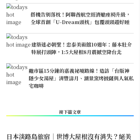
搭機告別落枕！阿聯酋航空經濟艙座椅升級，
全球首創「U-Dream頭枕」包覆頭頸超好睡
建築迷必朝聖！忠泰美術館10週年：藤本壯介
特展打頭陣，1:5大屋根8月震撼空降台北
離市區15分鐘的嘉義祕境路線！造訪「台版神
隱少女湯屋」清豐濤月、湖景窯烤披薩與人氣私
宅咖啡
接下篇文章
日本淡路島旅宿｜世博大屋根沒有消失？絕美