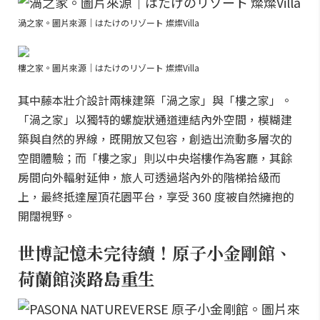
渦之家。圖片來源｜はたけのリゾート 燦燦Villa
樓之家。圖片來源｜はたけのリゾート 燦燦Villa
其中藤本壯介設計兩棟建築「渦之家」與「樓之家」。
「渦之家」以獨特的螺旋狀通道連結內外空間，模糊建
築與自然的界線，既開放又包容，創造出流動多層次的
空間體驗；而「樓之家」則以中央塔樓作為客廳，其餘
房間向外輻射延伸，旅人可透過塔內外的階梯拾級而
上，最終抵達屋頂花園平台，享受 360 度被自然擁抱的
開闊視野。
世博記憶未完待續！原子小金剛館、
荷蘭館淡路島重生