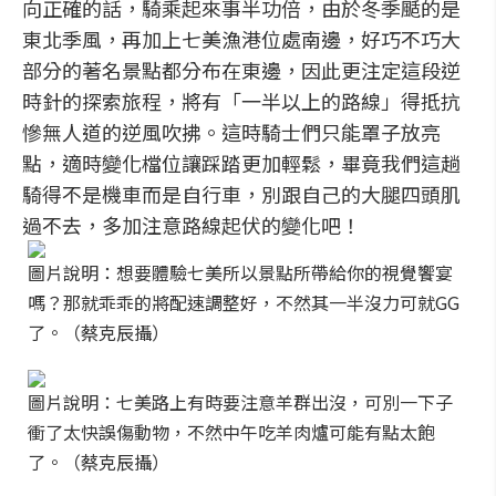
向正確的話，騎乘起來事半功倍，由於冬季颳的是
東北季風，再加上七美漁港位處南邊，好巧不巧大
部分的著名景點都分布在東邊，因此更注定這段逆
時針的探索旅程，將有「一半以上的路線」得抵抗
慘無人道的逆風吹拂。這時騎士們只能罩子放亮
點，適時變化檔位讓踩踏更加輕鬆，畢竟我們這趟
騎得不是機車而是自行車，別跟自己的大腿四頭肌
過不去，多加注意路線起伏的變化吧！
圖片說明：想要體驗七美所以景點所帶給你的視覺饗宴
嗎？那就乖乖的將配速調整好，不然其一半沒力可就GG
了。（蔡克辰攝）
圖片說明：七美路上有時要注意羊群出沒，可別一下子
衝了太快誤傷動物，不然中午吃羊肉爐可能有點太飽
了。（蔡克辰攝）