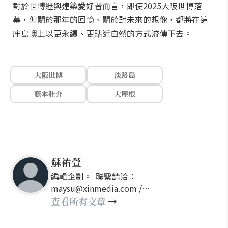
對於世博迷與建築愛好者而言，即使2025大阪世博落
幕，但關於那年的回憶、關於對未來的想像，都將在這
座島嶼上以更永續、更貼近自然的方式流傳下去。
大阪世博
淡路島
藤本壯介
大屋根
蘇祐萱
編輯企劃。 聯繫請洽：
maysu@xinmedia.com /
may860527@gmail.com
查看所有文章