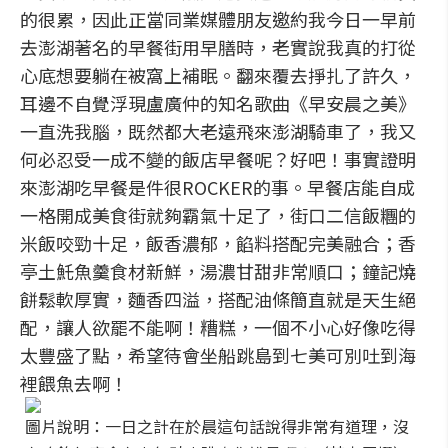
的很累，因此正當同業媒體朋友邀約我今日一早前
去澎湖著名的早餐街用早膳時，老實說我真的打從
心底想要躺在被窩上補眠。翻來覆去掙扎了許久，
耳邊不自覺浮現盧廣仲的知名歌曲《早安晨之美》
一直洗我腦，既然都大老遠飛來澎湖騎車了，我又
何必忍受一成不變的飯店早餐呢？好吧！事實證明
來澎湖吃早餐是件很ROCKER的事。早餐店能自成
一格開成美食街就夠霸氣十足了，街口二信飯糰的
米飯咬勁十足，飯香濃郁，餡料搭配完美融合；香
亭土魠魚羹食材新鮮，湯濃甘甜非常順口；鐘記燒
餅鬆軟厚實，麵香四溢，搭配油條簡直就是天生絕
配，讓人欲罷不能啊！糟糕，一個不小心好像吃得
太豐盛了點，希望待會坐船跳島到七美可別吐到海
裡餵魚去啊！
圖片說明：一日之計在於晨這句話說得非常有道理，沒