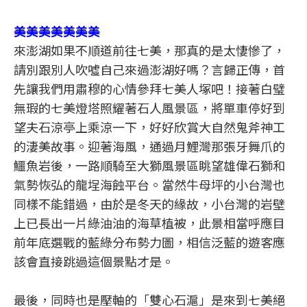
美美美美美美美
來澎湖如果不順道前往七美，那真的是太悽慘了，
請別跟別人吹噓自己來過澎湖好嗎？言歸正傳，首
先讓我們用肅穆的心情參拜七美人塚吧！接著白璧
無瑕的七美燈塔照耀著石人風景區，將單車停好到
望夫石涼亭上乘涼一下，好好欣賞大自然鬼斧神工
的淒美故事。迎著海風，通過月鯉灣那張牙舞爪的
鱷魚岩後，一路順騎至大獅風景區眺望雄偉石獅和
氣勢恢弘的龍埕海蝕平台。當然牛母坪的小台灣也
同樣不能錯過，由於是冬天的緣故，小台灣的岩壁
上已長出一片綠油油的海草植被，此景相當呼應目
前年底選戰的藍綠分布勢力圖，相信泛藍的遊客應
該會直接跳過這個景點才是。
最後，同時也是壓軸的「雙心石滬」是來到七美絕