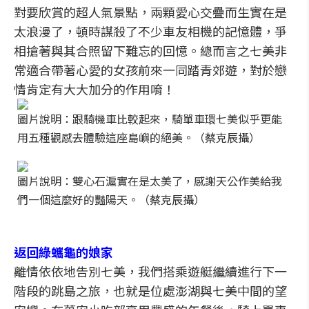
對要欣賞的超人氣景點，兩顆愛心交疊而生實在是
太浪漫了，頓時謀殺了不少車友相機的記憶體，爭
相搶著與其合照留下難忘的回憶。總而言之七美非
常適合帶著心愛的女孩前來一同踏青郊遊，對於戀
情肯定有大大加分的作用唷！
圖片說明：跟騎機車比較起來，騎單車環七美似乎更能
用五種觀感去體驗這座島嶼的絕美。（蔡克辰攝）
圖片說明：雙心石滬實在是太美了，感謝天公作美給我
們一個這麼好的豔陽天。（蔡克辰攝）
返回綠蠵龜的娘家
離情依依地告別七美，我們搭乘遊艇繼續進行下一
階段的跳島之旅，也就是位處澎湖與七美中間的望