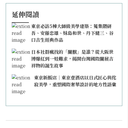
延伸閱讀
東京必訪5棟大師級美學建築：蒐集隈研
吾、安藤忠雄、妹島和世、丹下健三、谷
口吉生經典作品
日本社群瘋找的「蘭獸」是誰？從大阪世
博爆紅到一娃難求，揭開台灣國際蘭展吉
祥物的誕生故事
東京新飯店｜東京壹酒店以日式匠心與侘
寂美學，重塑國際奢華設計的地方性語彙