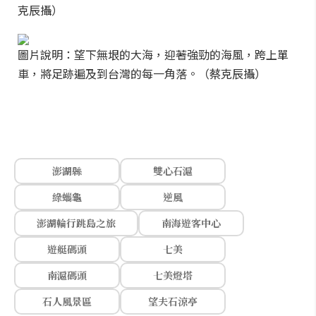
克辰攝）
圖片說明：望下無垠的大海，迎著強勁的海風，跨上單
車，將足跡遍及到台灣的每一角落。（蔡克辰攝）
澎湖縣
雙心石滬
綠蠵龜
逆風
澎湖輪行跳島之旅
南海遊客中心
遊艇碼頭
七美
南滬碼頭
七美燈塔
石人風景區
望夫石涼亭