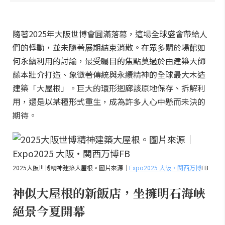
隨著2025年大阪世博會圓滿落幕，這場全球盛會帶給人
們的悸動，並未隨著展期結束消散。在眾多關於場館如
何永續利用的討論，最受矚目的焦點莫過於由建築大師
藤本壯介打造、象徵著傳統與永續精神的全球最大木造
建築「大屋根」。巨大的環形迴廊該原地保存、拆解利
用，還是以某種形式重生，成為許多人心中懸而未決的
期待。
2025大阪世博精神建築大屋根。圖片來源｜
Expo2025 大阪・関西万博
FB
神似大屋根的新飯店，坐擁明石海峽
絕景今夏開幕