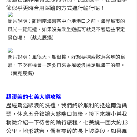
節似乎更時合用踩踏的方式進行輪行呢！
圖片說明：離開南海遊客中心地港口之前，海岸城市的
風光一覽無遺，如果沒有乘坐遊艇可就見不著這些限定
景色囉！（蔡克辰攝）
圖片說明：風很大、船很搖，好想要探索散落各地的島
嶼，下次有機會一定要再來乘風破浪過足航海王的癮。
（蔡克辰攝）
超淒美的七美大嶼攻略
歷經驚滔駭浪的洗禮，我們終於順利的抵達南滬碼
頭，休息五分鐘讓大夥喘口氣後，接下來讓小弟我
稍微介紹一下待會的輪行旅程。七美繞一圈大約13
公里，地形跌宕，偶有零碎的長上坡路段，如果風