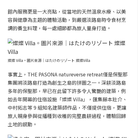
館內服務更是一大亮點，從當地的天然溫泉水療、以美
容與健康為主題的體驗活動，到嚴選淡路島時令食材烹
調的養生料理，每一處細節都為旅人量身打造。
燦燦 Villa。圖片來源｜はたけのリゾート 燦燦Villa
事實上，THE PASONA natureverse retreat僅是保聖那
集團將淡路島打造為創生之島的拼圖之一。深耕淡路島
多年的保聖那，早已在此留下許多令人驚艷的建築，例
如去年開幕的住宿設施「燦燦 Villa」，匯集藤本壯介、
中村拓志等 9 組知名建築師作品，不僅提供住宿，更讓
旅人親身參與從播種到收穫的完整農耕過程，體驗回歸
土地的感動。