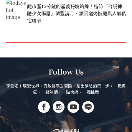
離市區15分鐘的嘉義祕境路線！造訪「台版神
隱少女湯屋」清豐濤月、湖景窯烤披薩與人氣私
宅咖啡
Follow Us
享受吧！環遊世界，勇敢歸零去冒險，踏出夢想的第一步。一點勇
氣，一點熱情，一點快樂，一點挑戰
訂閱電子報