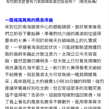
有吃飽怎麼會有力氣騎車跳島您說是吧？（蔡克辰攝）
一路搖搖晃晃的跳島序曲
來到位於南海遊客中心的遊艇碼頭，裝好單車後我
們立即吞下暈船藥，準備對抗六級的風浪前往遠得
要命的七美。不同於前幾天在嶙峋路上的扎實感
受，一早隨著海浪起起伏伏，只能趕緊眺望周遭四
散的島群來藉此分散注意力。太陽公公今天很賞
臉，雖然雲層仍嫌稍多，但大致上已可看見燦爛的
陽光灑落在海平面之上。航行到七美得看老天爺給
不給機會，倘若風浪太大可就無緣一睹其婀娜風
采；再來路程上大約需費1小時30分鐘的時間，強烈
建議早餐最好別吃太飽，但忍受這麼多的苦難究竟
值不值得呢？告訴你，這趟旅程絕對值回票價。除
了島上著名的風景名勝多不勝數外，能用單車再次
環島也是非常有意思的事情，比起機車，在這個季