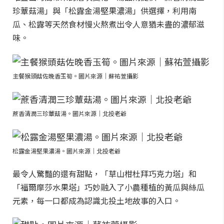
珍蕈菇湯」與「松露金湯堅果濃湯」供選擇，利用南
瓜、松露等天然食材慢火熬煮出令人意猶未盡的濃郁滋
味。
主餐猴頭菇佐晚香玉筍。圖片來源｜蘇祐萱攝影
蔗香清潤三珍蕈菇湯。圖片來源｜北投老爺
松露金湯堅果濃湯。圖片來源｜北投老爺
最令人驚豔的還有甜點，「草山柑杜拜巧克力塔」和
「福爾摩莎水果塔」巧妙融入了小農種植的黃瓜與絲瓜
元素，每一口都成為認識北投土地故事的入口。