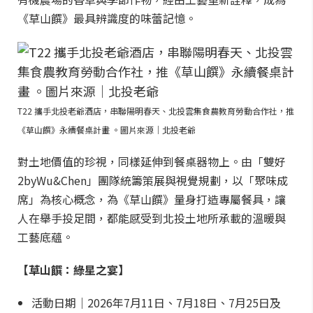
《草山饌》最具辨識度的味蕾記憶。
T22 攜手北投老爺酒店，串聯陽明春天、北投雲集食農教育勞動合作社，推
《草山饌》永續餐桌計畫 。圖片來源｜北投老爺
對土地價值的珍視，同樣延伸到餐桌器物上。由「雙好
2byWu&Chen」團隊統籌策展與視覺規劃，以「聚味成
席」為核心概念，為《草山饌》量身打造專屬餐具，讓
人在舉手投足間，都能感受到北投土地所承載的溫暖與
工藝底蘊。
【草山饌：綠星之宴】
活動日期｜2026年7月11日、7月18日、7月25日及