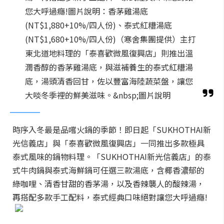
您大呼過癮!圖片說明：香茅雞湯底
(NT$1,880+10%/四人份)、泰式紅糟湯底
(NT$1,680+10%/四人份)（寒舍集團提供）主打
東北道地料理的「泰喜歡微風復興店」則推出溫
潤香醇的香茅雞湯底，與滋補養生的泰式紅糟湯
底，湯頭清香回甘，佐以豐富海陸蔬菜盤，讓您
大啖冬季裡的鮮美滋味。&nbsp;圖片說明
時序入冬最是品嚐火鍋的季節！即日起「SUKHOTHAI新
光信義店」與「泰喜歡微風復興店」一同推出多款極具
泰式風味的鍋物料理。「SUKHOTHAI新光信義店」的泰
式牛肉鍋與泰式海鮮鍋可任選三款湯底，含椰香濃郁的
綠咖哩、清香甘甜的香茅湯，以及香辣襲人的酸辣湯，
再搭配多款手工配料，泰式經典口味絕對讓您大呼過癮!