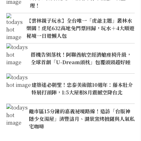
理！
【雲林親子玩水】全台唯一「虎爺主題」叢林水
樂園！虎尾632高地免門票回歸，玩水＋4大順遊
秘境一日遊懶人包
搭機告別落枕！阿聯酋航空經濟艙座椅升級，
全球首創「U-Dream頭枕」包覆頭頸超好睡
建築迷必朝聖！忠泰美術館10週年：藤本壯介
特展打頭陣，1:5大屋根8月震撼空降台北
離市區15分鐘的嘉義祕境路線！造訪「台版神
隱少女湯屋」清豐濤月、湖景窯烤披薩與人氣私
宅咖啡