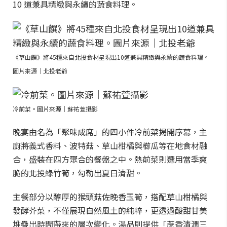
10 道兼具精緻與永續的蔬食料理。
《草山饌》將45種來自北投食材呈現出10道兼具精緻與永續的蔬食料理。
圖片來源｜北投老爺
冷前菜。圖片來源｜蘇祐萱攝影
晚宴由名為「聚味成席」的四小件冷前菜揭開序幕，主
廚將義式香料、波特菇、草山柑橘與櫛瓜等在地食材融
合，盛裝在四方聚合的餐盤之中。熱前菜則選用當季爽
脆的北投綠竹筍，勾勒出夏日清甜。
主餐部分以醇厚的猴頭菇佐晚香玉筍，搭配草山柑橘與
發酵芥菜，不僅展現自然風土的純粹，更透過酸甜甘美
堆疊出時間帶來的層次變化。湯品則提供「蔗香清潤三