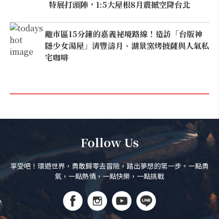
特展打頭陣，1:5大屋根8月震撼空降台北
離市區15分鐘的嘉義祕境路線！造訪「台版神
隱少女湯屋」清豐濤月、湖景窯烤披薩與人氣私
宅咖啡
Follow Us
享受吧！環遊世界，勇敢歸零去冒險，踏出夢想的第一步。一點勇
氣，一點熱情，一點快樂，一點挑戰