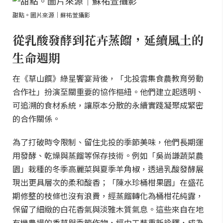
甜點。圖片來源｜蘇祐萱攝影
從乳酸發酵到花卉蒸餾，延續風土的
生命週期
在《草山饌》綠星饗宴背後，「北投雲集食農教育勞動
合作社」扮演至關重要的協作樞紐。他們建立起透明、
可追溯的食材系統，讓原本分散的永續實踐凝聚成緊密
的合作關係。
為了打破時令限制、留住北投的季節美味，他們長期運
用發酵、乾燥與蒸餾等保存技術。例如「吳尚謙蔬菜農
園」栽種的冬季高麗菜與夏季羊角椒，透過乳酸發酵展
現出更具層次的柔和酸香；「陳水珍桶柑果園」在盛花
期修整的枝條也沒有浪費，經蒸餾轉化為桶柑花純露，
保留了細緻的白花香氣與淡雅木質氣息。這些來自在地
有機農場的香草與季節作物，經由工藝重新詮釋，成為