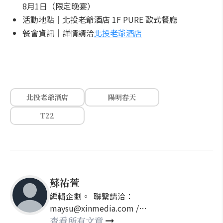
8月1日（限定晚宴）
活動地點｜北投老爺酒店 1F PURE 歐式餐廳
餐會資訊｜詳情請洽
北投老爺酒店
北投老爺酒店
陽明春天
T22
蘇祐萱
編輯企劃。 聯繫請洽：
maysu@xinmedia.com /
may860527@gmail.com
查看所有文章