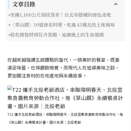
文章目錄
坐擁1,100公尺海拔落差！台北市隱藏的綠色產地
《草山饌》10道綠星料理，吃進45種北投土地風味
從乳酸發酵到花卉蒸餾，延續風土的生命週期
在越來越強調五感體驗的當代，一頓美好的餐宴，既要
滿足味蕾，也得餵飽視覺。而現代人在追尋美味之餘，
更加關注食材的在地產地與永續故事。
T22 攜手北投老爺酒店，串聯陽明春天、北投雲集食農教育勞動合作社，推
《草山饌》永續餐桌計畫。圖片來源｜北投老爺