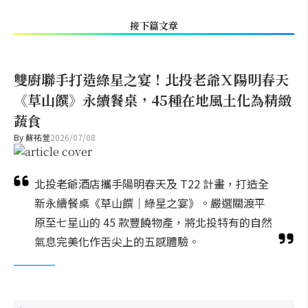
接下篇文章
雙廚聯手打造綠星之宴！北投老爺Ｘ陽明春天
《草山饌》永續餐桌，45種在地風土化為精緻
蔬食
By
蘇祐萱
2026/07/08
北投老爺酒店攜手陽明春天及 T22 計畫，打造全
新永續餐桌《草山饌｜綠星之宴》。嚴選關渡平
原至七星山的 45 款豐饒物產，將北投特有的自然
氣息完美化作舌尖上的五感體驗。