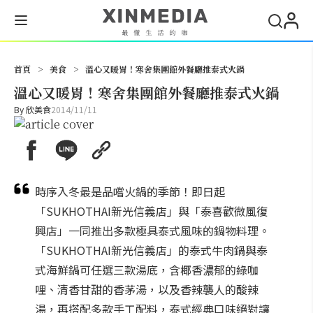
搜尋
首頁
>
美食
>
溫心又暖胃！寒舍集團館外餐廳推泰式火鍋
溫心又暖胃！寒舍集團館外餐廳推泰式火鍋
By
欣美食
2014/11/11
時序入冬最是品嚐火鍋的季節！即日起
「SUKHOTHAI新光信義店」與「泰喜歡微風復
興店」一同推出多款極具泰式風味的鍋物料理。
「SUKHOTHAI新光信義店」的泰式牛肉鍋與泰
式海鮮鍋可任選三款湯底，含椰香濃郁的綠咖
哩、清香甘甜的香茅湯，以及香辣襲人的酸辣
湯，再搭配多款手工配料，泰式經典口味絕對讓