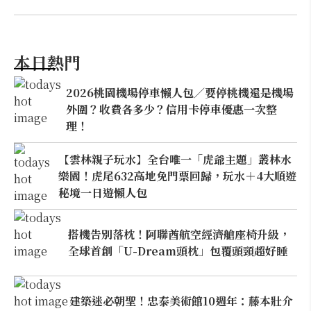
本日熱門
2026桃園機場停車懶人包／要停桃機還是機場
外圍？收費各多少？信用卡停車優惠一次整
理！
【雲林親子玩水】全台唯一「虎爺主題」叢林水
樂園！虎尾632高地免門票回歸，玩水＋4大順遊
秘境一日遊懶人包
搭機告別落枕！阿聯酋航空經濟艙座椅升級，
全球首創「U-Dream頭枕」包覆頭頸超好睡
建築迷必朝聖！忠泰美術館10週年：藤本壯介