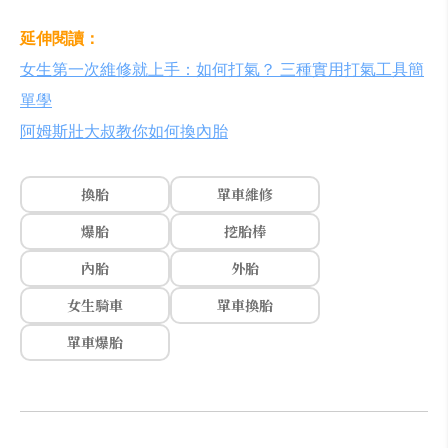
延伸閱讀：
女生第一次維修就上手：如何打氣？ 三種實用打氣工具簡
單學
阿姆斯壯大叔教你如何換內胎
換胎
單車維修
爆胎
挖胎棒
內胎
外胎
女生騎車
單車換胎
單車爆胎