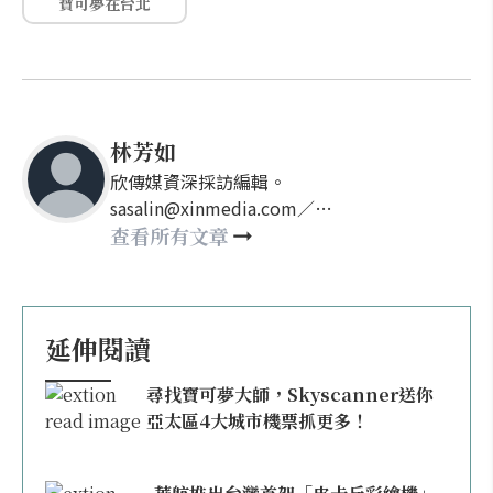
寶可夢在台北
林芳如
欣傳媒資深採訪編輯。
sasalin@xinmedia.com／
happy21917@gmail.com
查看所有文章
延伸閱讀
尋找寶可夢大師，Skyscanner送你
亞太區4大城市機票抓更多！