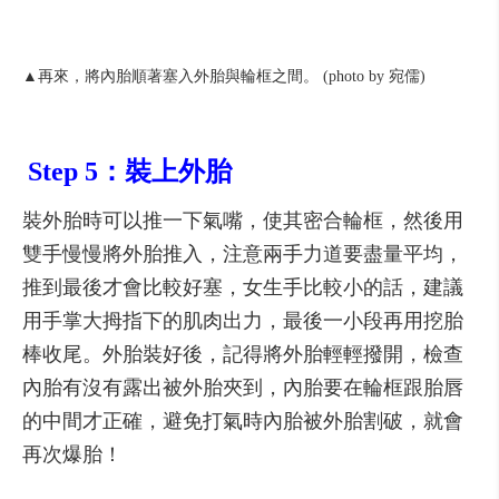
▲再來，將內胎順著塞入外胎與輪框之間。 (photo by 宛儒)
Step 5：裝上外胎
裝外胎時可以推一下氣嘴，使其密合輪框，然後用
雙手慢慢將外胎推入，注意兩手力道要盡量平均，
推到最後才會比較好塞，女生手比較小的話，建議
用手掌大拇指下的肌肉出力，最後一小段再用挖胎
棒收尾。外胎裝好後，記得將外胎輕輕撥開，檢查
內胎有沒有露出被外胎夾到，內胎要在輪框跟胎唇
的中間才正確，避免打氣時內胎被外胎割破，就會
再次爆胎！