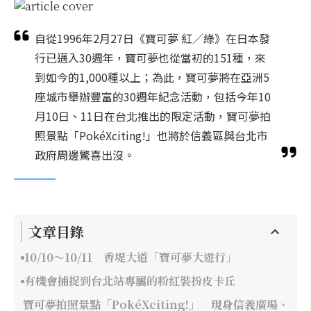
自從1996年2月27日《寶可夢 紅／綠》在日本發
行已邁入30週年，寶可夢也從當初的151種，來
到如今的1,000種以上；為此，寶可夢將在亞洲5
座城市舉辦豐富的30週年紀念活動，包括今年10
月10日、11日在台北推出的限定活動，寶可夢拍
照景點「PokéXciting!」也將於信義區與台北市
政府周邊驚喜出沒。
文章目錄
10/10～10/11 香堤大道「寶可夢大遊行」
有機會捕捉到台北站專屬的粉紅裝扮皮卡丘
寶可夢拍照景點「PokéXciting!」 現身信義廣場、