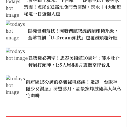
【雲林親子玩水】全台唯一「虎爺主題」叢林水
樂園！虎尾632高地免門票回歸，玩水＋4大順遊
秘境一日遊懶人包
搭機告別落枕！阿聯酋航空經濟艙座椅升級，
全球首創「U-Dream頭枕」包覆頭頸超好睡
建築迷必朝聖！忠泰美術館10週年：藤本壯介
特展打頭陣，1:5大屋根8月震撼空降台北
離市區15分鐘的嘉義祕境路線！造訪「台版神
隱少女湯屋」清豐濤月、湖景窯烤披薩與人氣私
宅咖啡