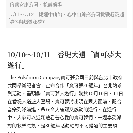
信義安康公園、松壽廣場
7/11～7/12 捷運中山站、心中山線形公園挑戰超級超
夢X與超級超夢Y
10/10～10/11 香堤大道「寶可夢大
遊行」
The Pokémon Company寶可夢公司日前與台北市政府
共同舉辦記者會，宣布合作「寶可夢30週年」台北站系
列活動，重頭戲「寶可夢大遊行」將於10月10日、11日
在香堤大道盛大登場，寶可夢將出現在眾人面前，配合
音樂列隊前進，帶來令人雀躍又感動的遊行。在遊行
中，大家可以近距離看著心愛的寶可夢們，一邊享受派
對的歡樂氣氛，是30週年活動絕對不可錯過的主要項