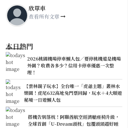
欣單車
查看所有文章
本日熱門
2026桃園機場停車懶人包／要停桃機還是機場
外圍？收費各多少？信用卡停車優惠一次整
理！
【雲林親子玩水】全台唯一「虎爺主題」叢林水
樂園！虎尾632高地免門票回歸，玩水＋4大順遊
秘境一日遊懶人包
搭機告別落枕！阿聯酋航空經濟艙座椅升級，
全球首創「U-Dream頭枕」包覆頭頸超好睡