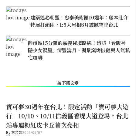
建築迷必朝聖！忠泰美術館10週年：藤本壯介
特展打頭陣，1:5大屋根8月震撼空降台北
離市區15分鐘的嘉義祕境路線！造訪「台版神
隱少女湯屋」清豐濤月、湖景窯烤披薩與人氣私
宅咖啡
接下篇文章
寶可夢30週年在台北！限定活動「寶可夢大遊
行」10/10、10/11信義區香堤大道登場，台北
站專屬粉紅皮卡丘首次亮相
By
林芳如
2026/07/07