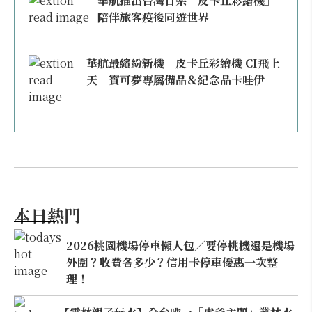
華航推出台灣首架「皮卡丘彩繪機」
陪伴旅客疫後同遊世界
華航最繽紛新機 皮卡丘彩繪機 CI飛上
天 寶可夢專屬備品＆紀念品卡哇伊
本日熱門
2026桃園機場停車懶人包／要停桃機還是機場
外圍？收費各多少？信用卡停車優惠一次整
理！