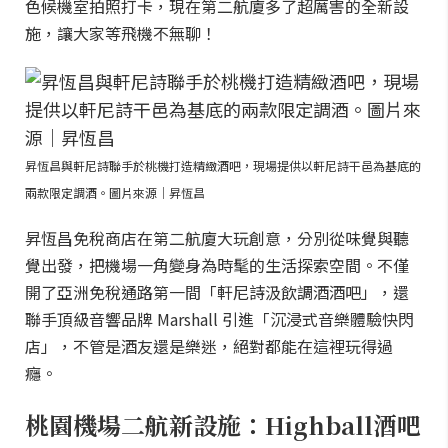
色候機室拍照打卡，現在第二航廈多了超厲害的全新設
施，讓大家等飛機不無聊！
昇恆昌與軒尼詩聯手於桃機打造精緻酒吧，現場提供以軒尼詩干邑為基底的
兩款限定調酒。圖片來源｜昇恆昌
昇恆昌免稅商店在第二航廈大玩創意，分別從味覺與聽
覺出發，把機場一角變身為時髦的生活探索空間。不僅
開了亞洲免稅通路第一間「軒尼詩汲飲調酒酒吧」，還
聯手頂級音響品牌 Marshall 引進「沉浸式音樂體驗快閃
店」，不管是酒友還是樂迷，絕對都能在這裡玩得過
癮。
桃園機場二航新設施：Highball酒吧