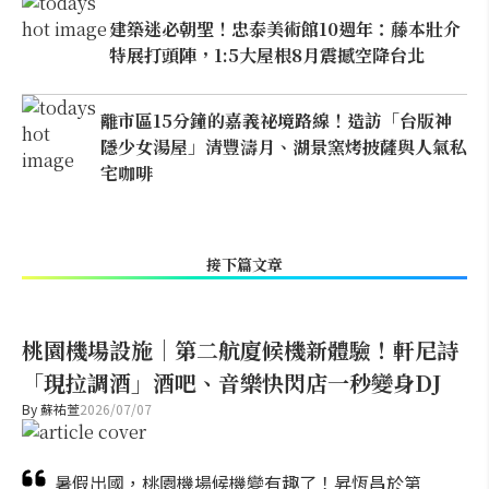
建築迷必朝聖！忠泰美術館10週年：藤本壯介
特展打頭陣，1:5大屋根8月震撼空降台北
離市區15分鐘的嘉義祕境路線！造訪「台版神
隱少女湯屋」清豐濤月、湖景窯烤披薩與人氣私
宅咖啡
接下篇文章
桃園機場設施｜第二航廈候機新體驗！軒尼詩
「現拉調酒」酒吧、音樂快閃店一秒變身DJ
By
蘇祐萱
2026/07/07
暑假出國，桃園機場候機變有趣了！昇恆昌於第