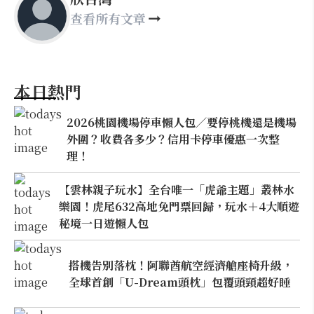
查看所有文章
本日熱門
2026桃園機場停車懶人包／要停桃機還是機場
外圍？收費各多少？信用卡停車優惠一次整
理！
【雲林親子玩水】全台唯一「虎爺主題」叢林水
樂園！虎尾632高地免門票回歸，玩水＋4大順遊
秘境一日遊懶人包
搭機告別落枕！阿聯酋航空經濟艙座椅升級，
全球首創「U-Dream頭枕」包覆頭頸超好睡