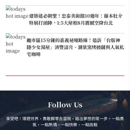
建築迷必朝聖！忠泰美術館10週年：藤本壯介
特展打頭陣，1:5大屋根8月震撼空降台北
離市區15分鐘的嘉義祕境路線！造訪「台版神
隱少女湯屋」清豐濤月、湖景窯烤披薩與人氣私
宅咖啡
Follow Us
享受吧！環遊世界，勇敢歸零去冒險，踏出夢想的第一步。一點勇
氣，一點熱情，一點快樂，一點挑戰