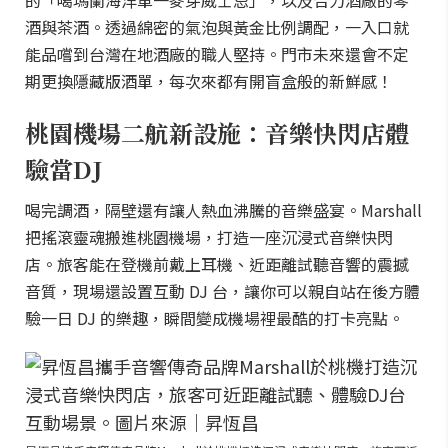
的「噶瑪蘭海洋單一麥芽威士忌」，以及合力酒廠的琴
酒與茶酒。透過綿密的氣泡與黃金比例調配，一入口就
能品嚐到台灣在地酒廠的職人堅持。門市未來還會不定
期更換隱藏版酒單，每次來都有開盲盒般的新鮮感！
桃園機場二航新設施：音樂快閃店體
驗當DJ
喝完調酒，隔壁還有讓人熱血沸騰的音樂盛宴。Marshall
把搖滾靈魂搬進桃園機場，打造一座沉浸式音樂快閃
店。旅客能在登機前戴上耳機、近距離試聽音響的震撼
音質，現場還設置互動 DJ 台，讓你可以親自站在後方體
驗一日 DJ 的樂趣，瞬間變成機場裡最酷的打卡亮點。