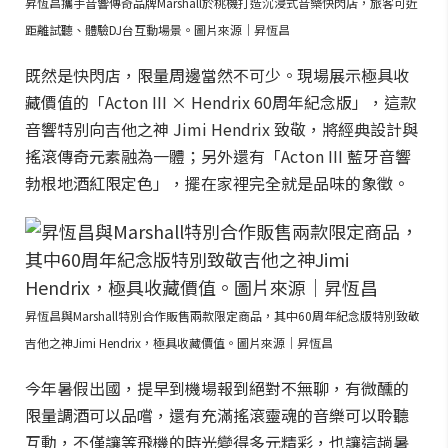
昇恆昌攜手音響傳奇品牌Marshall於桃機打造沉浸式音樂快閃店，旅客可近
距離試聽、體驗DJ台互動場景。圖片來源｜昇恆昌
既然是快閃店，限量周邊當然不可少。現場展示極具收
藏價值的「Acton III × Hendrix 60周年紀念版」，這款
音響特別向吉他之神 Jimi Hendrix 致敬，將經典設計與
搖滾傳奇元素融為一體；另外還有「Acton III 藍牙音響
勃根地酒紅限定色」，擺在家裡完全就是品味的象徵。
昇恆昌與Marshall特別合作販售兩款限定商品，其中60周年紀念版特別致敬
吉他之神Jimi Hendrix，極具收藏價值。圖片來源｜昇恆昌
今年暑假出國，提早到機場報到絕對不無聊，有微醺的
限量調酒可以品嚐，還有充滿搖滾靈魂的音樂可以聆聽
互動，不僅讓等飛機的時光變得多元精彩，也讓這趟暑