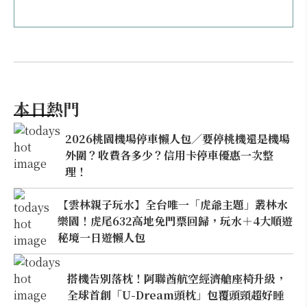
本日熱門
2026桃園機場停車懶人包／要停桃機還是機場
外圍？收費各多少？信用卡停車優惠一次整
理！
【雲林親子玩水】全台唯一「虎爺主題」叢林水
樂園！虎尾632高地免門票回歸，玩水＋4大順遊
秘境一日遊懶人包
搭機告別落枕！阿聯酋航空經濟艙座椅升級，
全球首創「U-Dream頭枕」包覆頭頸超好睡