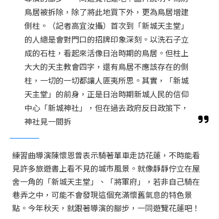
鳥居被拆除，除了將此地買下外，更為鳥居增建
側柱。（記者高宜汝攝）首次到「新城天主堂」
的人總是會對門口的招牌印象深刻。以洗石子立
成的石柱，看起來活像日治時期的鳥居。但柱上
大大的天主教會四字，還有鳥居不應該存在的側
柱，一切的一切都讓人匪夷所思。其實，「新城
天主堂」的前身，正是日治時期新城人民的信仰
中心「新城神社」，但在過去政府反日政策下，
神社見一間拆
練習曲導演陳懷恩曾表示騎著單車走訪花蓮，不時能看
見許多旅遊書上看不見的城市風景。就像靜靜佇立在屋
舍一角的「新城天主堂」、「將軍府」，若非自己騎在
巷弄之中，可能不會發現這個充滿懷舊氣息的特色景
點。今年秋天，就跟著導演的腳步，一同遊覽花蓮吧！