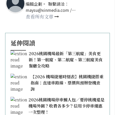
編輯企劃。 聯繫請洽：
maysu@xinmedia.com /
may860527@gmail.com
查看所有文章
延伸閱讀
2026桃園機場最新「第三航廈」美食更
新！第一航廈、第二航廈、第三航廈美食
餐廳全攻略
【2026 機場捷運時刻表】桃園機捷搭乘
指南：直達車路線、票價與預辦登機查
詢
2026桃園機場停車懶人包／要停桃機還是
機場外圍？收費各多少？信用卡停車優惠
一次整理！