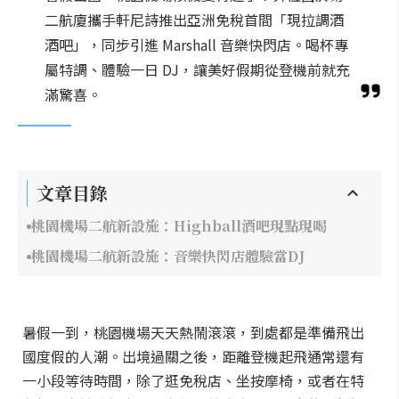
二航廈攜手軒尼詩推出亞洲免稅首間「現拉調酒
酒吧」，同步引進 Marshall 音樂快閃店。喝杯專
屬特調、體驗一日 DJ，讓美好假期從登機前就充
滿驚喜。
文章目錄
桃園機場二航新設施：Highball酒吧現點現喝
桃園機場二航新設施：音樂快閃店體驗當DJ
暑假一到，桃園機場天天熱鬧滾滾，到處都是準備飛出
國度假的人潮。出境過關之後，距離登機起飛通常還有
一小段等待時間，除了逛免稅店、坐按摩椅，或者在特