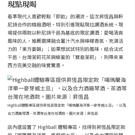
現點現喝
看準現代人喜歡輕鬆「即飲」的潮流，這次昇恆昌與軒
尼詩合作的精緻酒吧，特別引進現點現拉調酒系統。現
場提供兩款以軒尼詩干邑為基底的限定調酒：愛喝清爽
風味的人，推薦選擇融合薑汁汽水與檸檬香氣、充滿活
力的「東方姜韻」；如果想試試特別的風味，結合法式
干邑、台灣茉莉花茶與蜂蜜的「寶島茉莉」，則帶來東
西方完美交融的味覺驚喜。
Highball體驗專區提供昇恆昌限定款「噶瑪蘭海洋單一麥芽威士忌」，以及
合力酒廠琴酒、茶酒等台灣在地酒款。圖片來源｜昇恆昌
店內還設置了 Highball 體驗專區，找得到昇恆昌限定款