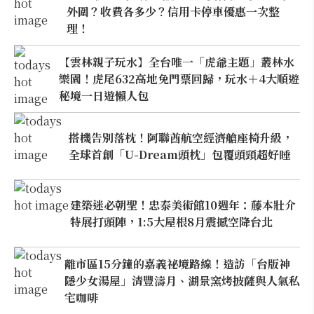
外圍？收費各多少？信用卡停車優惠一次整
理！
【雲林親子玩水】全台唯一「虎爺主題」叢林水
樂園！虎尾632高地免門票回歸，玩水＋4大順遊
秘境一日遊懶人包
搭機告別落枕！阿聯酋航空經濟艙座椅升級，
全球首創「U-Dream頭枕」包覆頭頸超好睡
建築迷必朝聖！忠泰美術館10週年：藤本壯介
特展打頭陣，1:5大屋根8月震撼空降台北
離市區15分鐘的嘉義祕境路線！造訪「台版神
隱少女湯屋」清豐濤月、湖景窯烤披薩與人氣私
宅咖啡