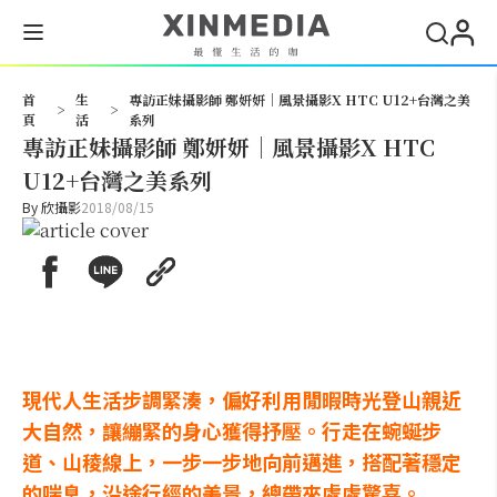
搜尋
首
生
專訪正妹攝影師 鄭妍妍｜風景攝影X HTC U12+台灣之美
>
>
頁
活
系列
專訪正妹攝影師 鄭妍妍｜風景攝影X HTC
U12+台灣之美系列
By
欣攝影
2018/08/15
現代人生活步調緊湊，偏好利用閒暇時光登山親近
大自然，讓繃緊的身心獲得抒壓。行走在蜿蜒步
道、山稜線上，一步一步地向前邁進，搭配著穩定
的喘息，沿途行經的美景，總帶來處處驚喜。