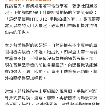
採訪當天，鄭妍妍用著筆電分享著一張張壯闊風景
照，正想詢問她是用什麼相機拍攝的？她笑著說：
「這都是使用HTC U12+手機拍攝的唷！」徹底顛覆
常人以為的大山大景照，必須要用單眼相機才拍得
出來的印象。
本身熱愛攝影的鄭妍妍，自然是擁有不少厲害的單
眼相機與鏡頭，不過，她提到，如果登山帶一堆器
材重量不輕，手機是最沒有負擔的攝影設備。加上
現在智慧型手機的前後各雙鏡頭、內建相機功能越
來越強大，隨手即拍、可直出上傳等多元功能，將
外拍照變得更加輕鬆。
當然，若想進階拍出更細膩的風景照，手機可搭配
外掛式廣角鏡、濾鏡、腳架，再依照不同場景來調
整光圈、快門、ISO與焦距等，就能將手機拍攝發揮