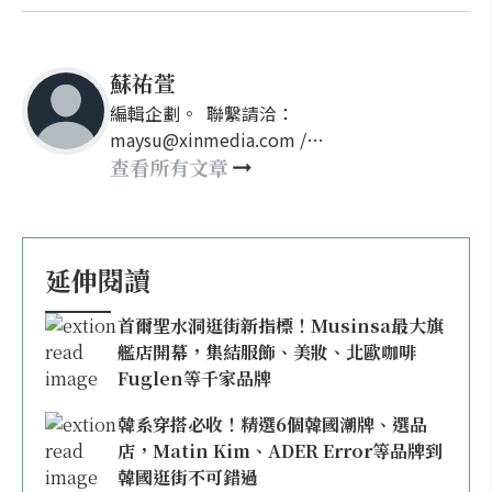
蘇祐萱
編輯企劃。 聯繫請洽：
maysu@xinmedia.com /
may860527@gmail.com
查看所有文章
延伸閱讀
首爾聖水洞逛街新指標！Musinsa最大旗
艦店開幕，集結服飾、美妝、北歐咖啡
Fuglen等千家品牌
韓系穿搭必收！精選6個韓國潮牌、選品
店，Matin Kim、ADER Error等品牌到
韓國逛街不可錯過