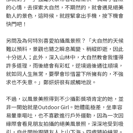
的心情，去探索大自然，不期然的，就會遇見絕美
動人的景色，這時候，就趕緊拿出手機，按下機會
快門吧！
另問及為何特別喜愛拍攝風景照？「大自然的天候
難以預料，景觀也隨之瞬息萬變、稍縱即逝，因此
十分迷人；此外，深入山林中，大自然教會我懂得
許多道理，雨後總會有彩虹，逆境過後通往順境，
就如同人生無常，要學會珍惜當下所擁有的，不強
求也不失意。」鄭妍妍很有感觸地說。
不過，以風景美照得到不少攝影獎項肯定的她，並
非一開始就是Outdoor Girl。她體能極差，坐車容
易暈車嘔吐，也不喜歡進行戶外運動，因為一次因
緣際會看見朋友拍攝的絕美風景照，深深地受到吸
引，自此開始跟隨友人上山下海、四處隨拍練習。