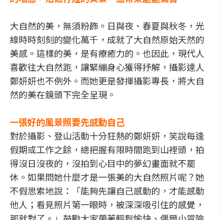
大自然的美，無須粉飾。日與夜、春夏與秋冬，光
線時時刻刻的變化萬千，成就了大自然原始天然的
美感。這樣的美，是有療癒力的。也因此，現代人
喜歡往大自然跑，讓緊繃身心獲得抒解，攝影達人
鄭妍妍也不例外。而她更是發揮攝影專長，將大自
然的美在鏡頭下完全呈現。
一張好的風景照要先感動自己
對於攝影、登山活動十分狂熱的鄭妍妍，笑說每逢
假期或工作之餘，總把握有限時間跑到山裡頭，拍
得沒日沒夜的，沒拍到心目中的夢幻畫面就不罷
休。如果問她什麼才是一張美的大自然照片呢？她
不假思索地說：「能夠先讓自己感動的，才能感動
他人；看見照片第一眼時，被深深吸引住的感覺，
那就對了。」鼓勵大家帶著輕鬆愉快、偶爾小冒險