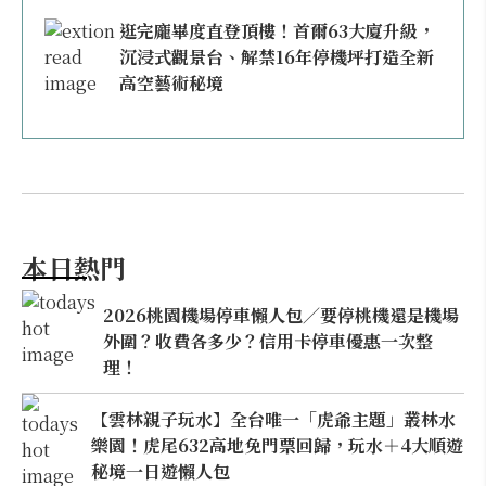
逛完龐畢度直登頂樓！首爾63大廈升級，
沉浸式觀景台、解禁16年停機坪打造全新
高空藝術秘境
本日熱門
2026桃園機場停車懶人包／要停桃機還是機場
外圍？收費各多少？信用卡停車優惠一次整
理！
【雲林親子玩水】全台唯一「虎爺主題」叢林水
樂園！虎尾632高地免門票回歸，玩水＋4大順遊
秘境一日遊懶人包