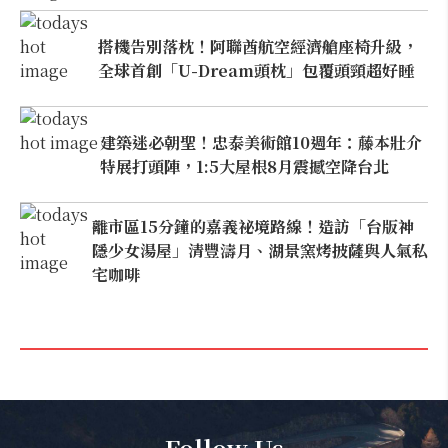
搭機告別落枕！阿聯酋航空經濟艙座椅升級，
全球首創「U-Dream頭枕」包覆頭頸超好睡
建築迷必朝聖！忠泰美術館10週年：藤本壯介
特展打頭陣，1:5大屋根8月震撼空降台北
離市區15分鐘的嘉義祕境路線！造訪「台版神
隱少女湯屋」清豐濤月、湖景窯烤披薩與人氣私
宅咖啡
Follow Us