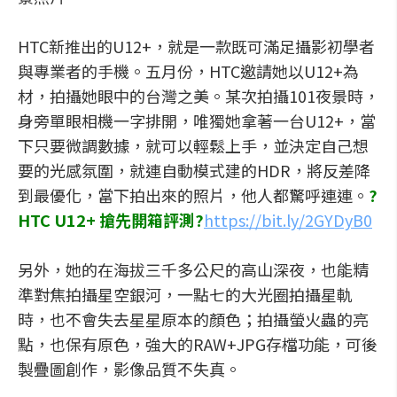
HTC新推出的U12+，就是一款既可滿足攝影初學者
與專業者的手機。五月份，HTC邀請她以U12+為
材，拍攝她眼中的台灣之美。某次拍攝101夜景時，
身旁單眼相機一字排開，唯獨她拿著一台U12+，當
下只要微調數據，就可以輕鬆上手，並決定自己想
要的光感氛圍，就連自動模式建的HDR，將反差降
到最優化，當下拍出來的照片，他人都驚呼連連。
?
HTC U12+ 搶先開箱評測?
https://bit.ly/2GYDyB0
另外，她的在海拔三千多公尺的高山深夜，也能精
準對焦拍攝星空銀河，一點七的大光圈拍攝星軌
時，也不會失去星星原本的顏色；拍攝螢火蟲的亮
點，也保有原色，強大的RAW+JPG存檔功能，可後
製疊圖創作，影像品質不失真。