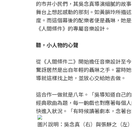
的市井小民們，其吳念真導演細膩的故事
舞台上想起感動的那刻。如黃韻玲所描述
度。而這個幕後的配樂者便是聶琳，她是
《人間條件》的專屬音樂設計。
聽，小人物的心聲
從《人間條件二》開始擔任音樂設計至今
驚訝居然是出自年輕的聶琳之手。當時她剛
導就這樣找上她，並放心交給她去做。
這合作一做就是八年。「吳導知道自己的
經典歌曲為題，每一齣戲也對應著每個人
快進入狀況。「有時候讀著劇本，念著台
圖片說明：吳念真（右）與張靜之（左