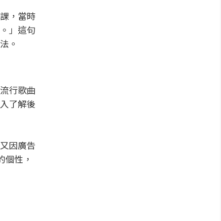
課，當時
。」這句
法。
流行歌曲
入了解後
又因廣告
的個性，