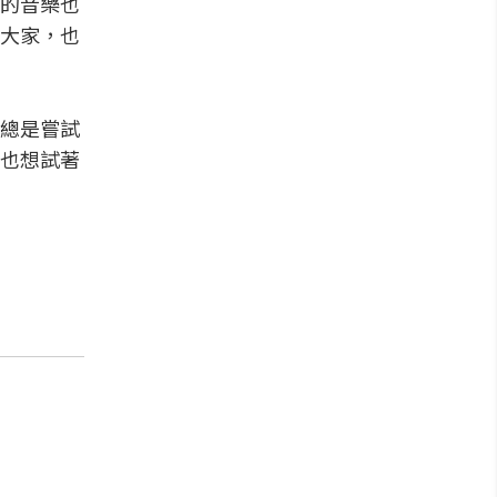
的音樂也
大家，也
總是嘗試
也想試著