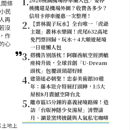
1
.
2026桃園機場停車懶人包／要停
人間條
桃機還是機場外圍？收費各多少？
小民
信用卡停車優惠一次整理！
人再
2
.
【雲林親子玩水】全台唯一「虎爺
若沒
主題」叢林水樂園！虎尾632高地
，作
免門票回歸，玩水＋4大順遊秘境
的心
一日遊懶人包
3
.
搭機告別落枕！阿聯酋航空經濟艙
座椅升級，全球首創「U-Dream
頭枕」包覆頭頸超好睡
4
.
建築迷必朝聖！忠泰美術館10週
年：藤本壯介特展打頭陣，1:5大
屋根8月震撼空降台北
5
.
離市區15分鐘的嘉義祕境路線！造
訪「台版神隱少女湯屋」清豐濤
月、湖景窯烤披薩與人氣私宅咖啡
片土地上