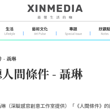
生活
藝術文化
專題
欣觀
Lifestyle
Art Pulse
Special Issue
Notes
- 聶琳
人間條件 - 聶琳
聶琳（深靛感官創意工作室提供）「《人間條件》的