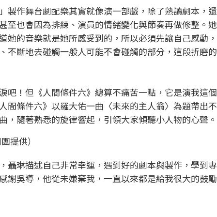
」製作舞台劇配樂其實就像演一部戲，除了熟讀劇本，還
甚至也會因為排練、演員的情緒變化與節奏再做修整。她
道她的音樂就是她所感受到的，所以必須先讓自己感動，
、不斷地去碰觸一般人可能不會碰觸的部分，這段折磨的
淚吧！但《人間條件六》總算不痛苦一點，它是演我這個
人間條件六》以羅大佑一曲〈未來的主人翁〉為題帶出不
曲，隨著熟悉的旋律響起，引領大家傾聽小人物的心聲。
劇團提供）
，聶琳描述自己非常幸運，遇到好的劇本與製作，學到專
感謝吳導，他從未嫌棄我，一直以來都是給我很大的鼓勵