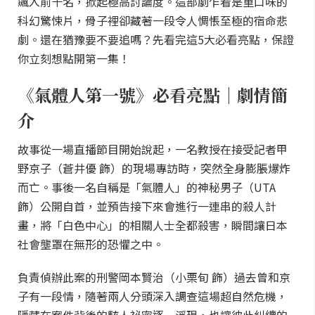
飆入前十名，掀起極高討論度。這部劇乍看是重口味的
科幻驚悚片，骨子裡卻藏著一段令人惆悵至極的宿命悲
劇。還在猶豫要不要追嗎？先看完這5大必看亮點，保證
你立刻想點開第一集！
《氣體人第一號》必看亮點｜劇情簡
介
故事從一場直播節目開始說起，一名教授在接受記者甲
野京子（蒼井優 飾）的現場專訪時，突然全身膨脹爆炸
而亡。事後一名自稱是「氣體人」的神秘男子（UTA
飾）公開自首，並預告接下來會進行一連串的殺人計
畫，將「白色中心」的相關人士全都殺害，瞬間讓日本
社會壟罩在無形的恐懼之中。
負責偵辦此案的刑警岡本賢治（小栗旬 飾）過去曾和京
子有一段情，隨著兩人分頭深入調查這場超自然危機，