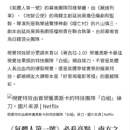
《氣體人第一號》的幕後團隊同樣華麗，由《屍速列
車》、《地獄公使》的南韓主創延尚昊擔任編劇和監
製，導演則是執導過驚悚神劇《噬亡村》的片山慎三，
劇本由延尚昊與長期搭檔柳勇在聯合執筆，台前幕後皆
為日韓頂尖團隊。
視覺特效部分更請來曾以《哥吉拉-1.0》榮獲奧斯卡最佳
視覺效果獎的特技團隊「白組」親自操刀。不管是氣體
人長出血肉的爆裂視覺，還是氣體穿梭實景的擬真特
效，都被網友大讚根本是「好萊塢電影等級」的震撼精
彩。
視覺特效由曾榮獲奧斯卡的特技團隊「白組」操刀。圖片來源 | Netflix
《氣體人第一號》必看亮點｜南方之