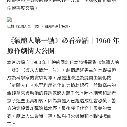
隱藏在案件背後的駭人祕密逐一浮現，也讓彼此糾纏的
命運再度交織。
日劇《氣體人第一號》。圖片來源 | Netflix
《氣體人第一號》必看亮點｜1960 年
原作劇情大公開
本片改編自 1960 年上映的同名日本特攝電影《氣體人第
一號》（ガス人間㐧一号），劇情講述男主角水野被迫
成為科學家的實驗對象，身體遭改造為能自由氣化的
「氣體人」。水野利用氣化能力搶劫銀行，並將竊來的
金錢拿來資助他的舞蹈家戀人藤千代。岡本刑警和記者
京子追查出真相後，因為氣體人已經造成社會恐慌，警
方決定設置炸彈除掉水野。最後藤千代穿上最美的舞
衣，獻上人生最後一舞，點燃打火機後和水野相擁而
亡。