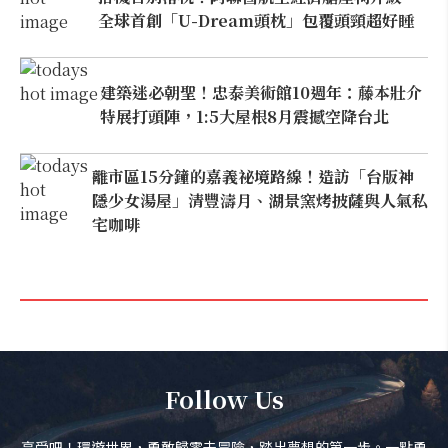
全球首創「U-Dream頭枕」包覆頭頸超好睡
建築迷必朝聖！忠泰美術館10週年：藤本壯介
特展打頭陣，1:5大屋根8月震撼空降台北
離市區15分鐘的嘉義祕境路線！造訪「台版神
隱少女湯屋」清豐濤月、湖景窯烤披薩與人氣私
宅咖啡
Follow Us
享受吧！環遊世界，勇敢歸零去冒險，踏出夢想的第一步。一點勇