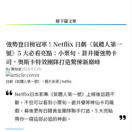
接下篇文章
強勢登日榜冠軍！Netflix 日劇《氣體人第一
號》5 大必看亮點：小栗旬、蒼井優強勢卡
司，奧斯卡特效團隊打造驚悚新巔峰
By
陳怡安
2026/07/09
日劇《氣體人第一號》。圖片來源 | Netflix
Netflix日本影集《氣體人第一號》上線後話題不
斷，不但可以看到小栗旬、蒼井優等神仙卡司飆
戲，幕後更有日韓黃金團隊聯手打造，5 大亮點
帶你一窺這部必追的神劇。