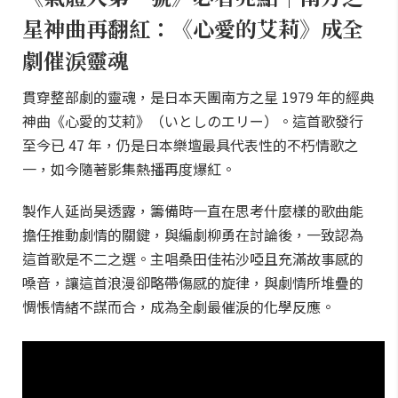
星神曲再翻紅：《心愛的艾莉》成全
劇催淚靈魂
貫穿整部劇的靈魂，是日本天團南方之星 1979 年的經典
神曲《心愛的艾莉》（いとしのエリー）。這首歌發行
至今已 47 年，仍是日本樂壇最具代表性的不朽情歌之
一，如今隨著影集熱播再度爆紅。
製作人延尚昊透露，籌備時一直在思考什麼樣的歌曲能
擔任推動劇情的關鍵，與編劇柳勇在討論後，一致認為
這首歌是不二之選。主唱桑田佳祐沙啞且充滿故事感的
嗓音，讓這首浪漫卻略帶傷感的旋律，與劇情所堆疊的
惆悵情緒不謀而合，成為全劇最催淚的化學反應。