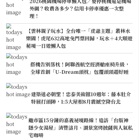
2026桃園機場停車懶人包／要停桃機還是機場
外圍？收費各多少？信用卡停車優惠一次整
理！
【雲林親子玩水】全台唯一「虎爺主題」叢林水
樂園！虎尾632高地免門票回歸，玩水＋4大順遊
秘境一日遊懶人包
搭機告別落枕！阿聯酋航空經濟艙座椅升級，
全球首創「U-Dream頭枕」包覆頭頸超好睡
建築迷必朝聖！忠泰美術館10週年：藤本壯介
特展打頭陣，1:5大屋根8月震撼空降台北
離市區15分鐘的嘉義祕境路線！造訪「台版神
隱少女湯屋」清豐濤月、湖景窯烤披薩與人氣私
宅咖啡