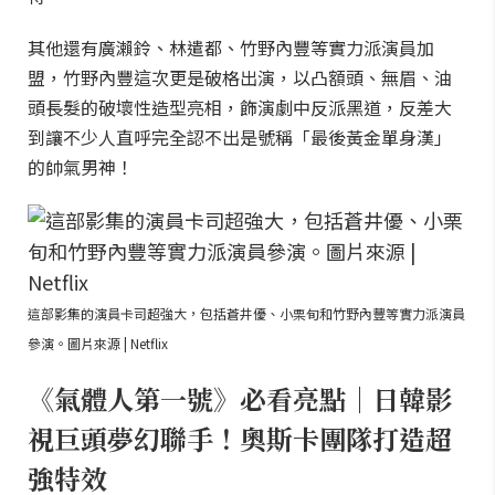
其他還有廣瀨鈴、林遣都、竹野內豐等實力派演員加
盟，竹野內豐這次更是破格出演，以凸額頭、無眉、油
頭長髮的破壞性造型亮相，飾演劇中反派黑道，反差大
到讓不少人直呼完全認不出是號稱「最後黃金單身漢」
的帥氣男神！
這部影集的演員卡司超強大，包括蒼井優、小栗旬和竹野內豐等實力派演員
參演。圖片來源 | Netflix
《氣體人第一號》必看亮點｜日韓影
視巨頭夢幻聯手！奧斯卡團隊打造超
強特效