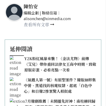
陳怡安
編輯企劃 | 聯絡信箱：
alisonchen@xinmedia.com
查看所有文章
延伸閱讀
Y2K粉紅風暴來襲！《金法尤物》前傳
《艾兒》帶你重回法律女王高中時期，致敬
原版彩蛋、必看亮點一次看
《氣體人第一號》有原型案件？韓版納粹集
中營、黑道找的核電奴隸，起底「白色中
心」和日韓2慘案驚人相似處
7月韓劇推薦｜未開播先封神！南柱赫回歸