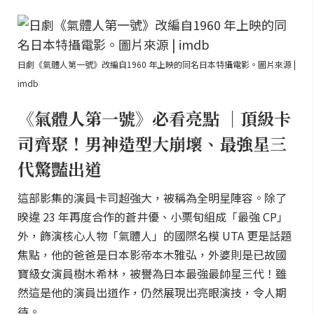
日劇《氣體人第一號》改編自1960 年上映的同名日本特攝電影。圖片來源 |
imdb
《氣體人第一號》必看亮點 ｜頂級卡
司齊聚！男神造型大崩壞、最強星三
代驚豔出道
這部影集的演員卡司超強大，被稱為全明星陣容。除了
暌違 23 年再度合作的蒼井優、小栗旬組成「最強 CP」
外，飾演核心人物「氣體人」的國際名模 UTA 更是話題
焦點，他的爸爸是日本影帝本木雅弘，外婆則是已故國
寶級女演員樹木希林，被譽為日本最強最帥星三代！雖
然這是他的演員出道作，仍然展現出亮眼演技，令人期
待。