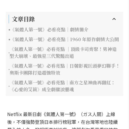
文章目錄
《氣體人第一號》必看亮點｜劇情簡介
《氣體人第一號》必看亮點｜1960 年原作劇情大公開
《氣體人第一號》必看亮點 ｜頂級卡司齊聚！男神造
型大崩壞、最強星三代驚豔出道
《氣體人第一號》必看亮點｜日韓影視巨頭夢幻聯手！
奧斯卡團隊打造超強特效
《氣體人第一號》必看亮點｜南方之星神曲再翻紅：
《心愛的艾莉》成全劇催淚靈魂
Netflix 最新日劇《氣體人第一號》（ガス人間）上線
後，不僅強勢登頂日本排行榜冠軍，在台灣等地也陸續