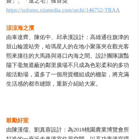
齋」、「進之宅」獲首獎
https://solomo.xinmedia.com/archi/146752-TRAA
涼涼海之濱
由辜達齊、陳佑中、邱承漢設計：高雄通往旗津的
鼓山輪渡站旁，哈瑪星人的在地小聚落夾在觀光客
熙來攘往的大馬路與港口內海之間。設計團隊讓豔
陽下毫無遮蔽的鄰里廣場不只成為色彩柔和的多功
能活動場，還多了一個用貨櫃組成的棚架，將充滿
生活感的都市縫隙，重新介紹給大家。
鼓勵好室
由陳漢儒、劉真蓉設計：為2018桃園農業博覽會所