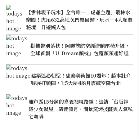
【雲林親子玩水】全台唯一「虎爺主題」叢林水
樂園！虎尾632高地免門票回歸，玩水＋4大順遊
秘境一日遊懶人包
搭機告別落枕！阿聯酋航空經濟艙座椅升級，
全球首創「U-Dream頭枕」包覆頭頸超好睡
建築迷必朝聖！忠泰美術館10週年：藤本壯介
特展打頭陣，1:5大屋根8月震撼空降台北
離市區15分鐘的嘉義祕境路線！造訪「台版神
隱少女湯屋」清豐濤月、湖景窯烤披薩與人氣私
宅咖啡