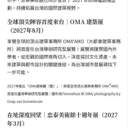
引子，忠泰美術館也同步宣告了 2027 年的兩檔超強企
劃，持續拓展台灣的國際建築視野。
全球頂尖陣容首度來台｜OMA 建築展
（2027年8月）
享譽全球的頂尖建築事務所 OMA*AMO（大都會建築事務
所）將首度在台灣舉辦研究型展覽！展覽將匯聚國內外
學者，從宏觀的國際視角切入，深度探討文化資產、未
來建築與都市設計的關鍵連結，為台灣城市發展尋找下
一步可能。
*
2027年推出「OMA建築展（暫）」，將是全球頂尖建築事務所 OMA
AMO
首度在臺灣舉辦研究型展覽，圖中為Timmerhuis © OMA; photography by
Ossip van Duivenbode
在地深度回望｜忠泰美術館十週年展（2027
年3月）