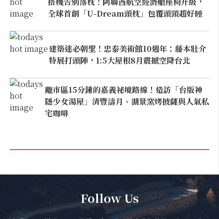
搭機告別落枕！阿聯酋航空經濟艙座椅升級，
全球首創「U-Dream頭枕」包覆頭頸超好睡
建築迷必朝聖！忠泰美術館10週年：藤本壯介
特展打頭陣，1:5大屋根8月震撼空降台北
離市區15分鐘的嘉義祕境路線！造訪「台版神
隱少女湯屋」清豐濤月、湖景窯烤披薩與人氣私
宅咖啡
Follow Us