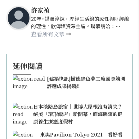
許家禎
20年+媒體淬鍊，歷經生活線的感性與財經線
的理性。欣傳媒資深主編。聯繫請洽：
nellyhsu@xinmedia.com
查看所有文章
延伸閱讀
[建築快訊]樹德綠色夢工廠國際競圖
評選成果揭曉!!
日本淡路島旅宿｜世博大屋根沒有消失？
絕美「環形飯店」新開幕，面海眺望的健
康養生療癒度假村
東奧Pavilion Tokyo 2021－看好看