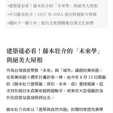
建築迷必看！藤本壯介的「未來學」與絕美大屋根
不只藤本壯介！2027 年 OMA 頂尖特展接力登場
邁向下一個十年：從台北地標躍進亞洲文化座標
建築迷必看！藤本壯介的「未來學」
與絕美大屋根
作為台灣首座聚焦「未來」與「城市」議題的美術館，
忠泰美術館十週年計畫的第一棒，由今年 8 月 15 日開展
的《藤本壯介建築展：原初．未來．森》重磅揭幕。這
次特別與日本森美術館跨國聯手，將東京大型個展的海
外巡迴首站直接移師台北。
藤本壯介向來以「建築與自然共融」的獨特穿透性美學