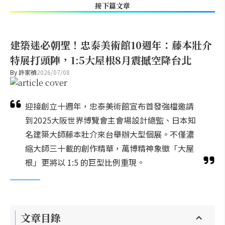
接下篇文章
建築迷必朝聖！忠泰美術館10週年：藤本壯介
特展打頭陣，1:5大屋根8月震撼空降台北
By
許家禎
2026/07/08
迎接創立十週年，忠泰美術館宣布首發強檔邀請
到2025大阪世界博覽會主會場設計總監、日本知
名建築大師藤本壯介來台舉辦大型個展。不僅濃
縮大師三十載的創作精華，萬博精神象徵「大屋
根」更將以 1:5 的巨型比例重現。
文章目錄