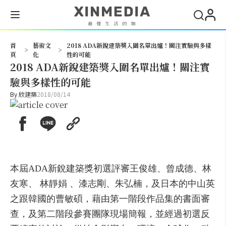
搜尋
首
藝術文
2018 ADA新銳建築獎入圍名單出爐！關注實驗與多樣
>
>
頁
化
性的可能
2018 ADA新銳建築獎入圍名單出爐！關注實
驗與多樣性的可能
By
欣建築
2018/08/14
本屆ADA新銳建築獎初選評審王俊雄、曾成德、林
友寒、 林靜娟 、漆志剛、朱弘楠，及日本的中山英
之跟韓國的曹敏碩，藉由第一階段作品集的書面審
查，及第二階段參賽團隊現場簡報，並經過初選反