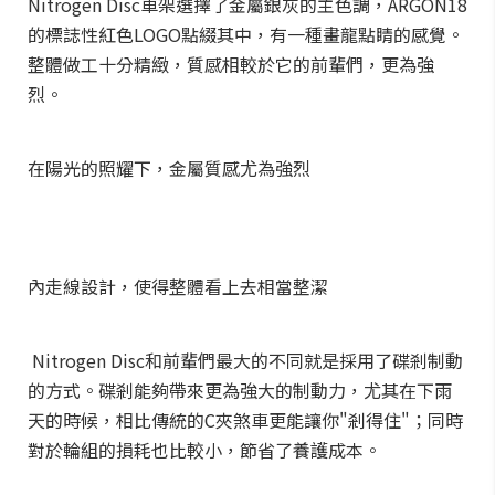
Nitrogen Disc車架選擇了金屬銀灰的主色調，ARGON18
的標誌性紅色LOGO點綴其中，有一種畫龍點睛的感覺。
整體做工十分精緻，質感相較於它的前輩們，更為強
烈。
在陽光的照耀下，金屬質感尤為強烈
內走線設計，使得整體看上去相當整潔
Nitrogen Disc和前輩們最大的不同就是採用了碟剎制動
的方式。碟剎能夠帶來更為強大的制動力，尤其在下雨
天的時候，相比傳統的C夾煞車更能讓你"剎得住"；同時
對於輪組的損耗也比較小，節省了養護成本。