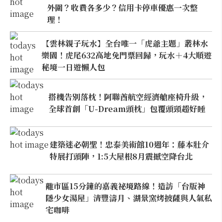
外圍？收費各多少？信用卡停車優惠一次整
理！
【雲林親子玩水】全台唯一「虎爺主題」叢林水
樂園！虎尾632高地免門票回歸，玩水＋4大順遊
秘境一日遊懶人包
搭機告別落枕！阿聯酋航空經濟艙座椅升級，
全球首創「U-Dream頭枕」包覆頭頸超好睡
建築迷必朝聖！忠泰美術館10週年：藤本壯介
特展打頭陣，1:5大屋根8月震撼空降台北
離市區15分鐘的嘉義祕境路線！造訪「台版神
隱少女湯屋」清豐濤月、湖景窯烤披薩與人氣私
宅咖啡