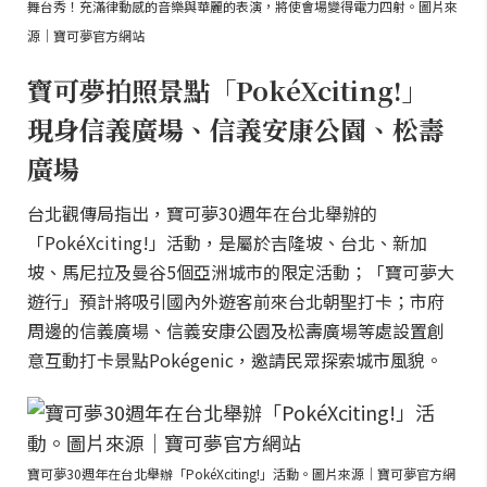
舞台秀！充滿律動感的音樂與華麗的表演，將使會場變得電力四射。圖片來
源｜寶可夢官方網站
寶可夢拍照景點「PokéXciting!」
現身信義廣場、信義安康公園、松壽
廣場
台北觀傳局指出，寶可夢30週年在台北舉辦的
「PokéXciting!」活動，是屬於吉隆坡、台北、新加
坡、馬尼拉及曼谷5個亞洲城市的限定活動；「寶可夢大
遊行」預計將吸引國內外遊客前來台北朝聖打卡；市府
周邊的信義廣場、信義安康公園及松壽廣場等處設置創
意互動打卡景點Pokégenic，邀請民眾探索城市風貌。
寶可夢30週年在台北舉辦「PokéXciting!」活動。圖片來源｜寶可夢官方網