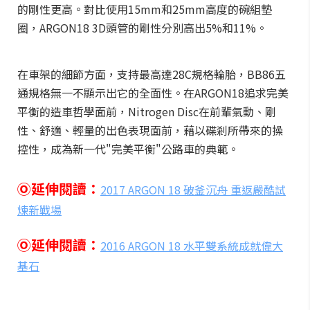
的剛性更高。對比使用15mm和25mm高度的碗組墊
圈，ARGON18 3D頭管的剛性分別高出5%和11%。
在車架的細節方面，支持最高達28C規格輪胎，BB86五
通規格無一不顯示出它的全面性。在ARGON18追求完美
平衡的造車哲學面前，Nitrogen Disc在前輩氣動、剛
性、舒適、輕量的出色表現面前，藉以碟剎所帶來的操
控性，成為新一代"完美平衡"公路車的典範。
Ⓞ延伸閱讀：
2017 ARGON 18 破釜沉舟 重返嚴酷試
煉新戰場
Ⓞ延伸閱讀：
2016 ARGON 18 水平雙系統成就偉大
基石