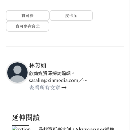
寶可夢
皮卡丘
寶可夢在台北
林芳如
欣傳媒資深採訪編輯。
sasalin@xinmedia.com／
happy21917@gmail.com
查看所有文章
延伸閱讀
尋找寶可夢大師，Skyscanner送你