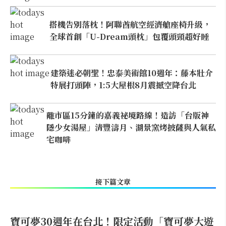
搭機告別落枕！阿聯酋航空經濟艙座椅升級，
全球首創「U-Dream頭枕」包覆頭頸超好睡
建築迷必朝聖！忠泰美術館10週年：藤本壯介
特展打頭陣，1:5大屋根8月震撼空降台北
離市區15分鐘的嘉義祕境路線！造訪「台版神
隱少女湯屋」清豐濤月、湖景窯烤披薩與人氣私
宅咖啡
接下篇文章
寶可夢30週年在台北！限定活動「寶可夢大遊