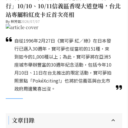
行」10/10、10/11信義區香堤大道登場，台北
站專屬粉紅皮卡丘首次亮相
By
林芳如
2026/07/07
自從1996年2月27日《寶可夢 紅／綠》在日本發
行已邁入30週年，寶可夢也從當初的151種，來
到如今的1,000種以上；為此，寶可夢將在亞洲5
座城市舉辦豐富的30週年紀念活動，包括今年10
月10日、11日在台北推出的限定活動，寶可夢拍
照景點「PokéXciting!」也將於信義區與台北市
政府周邊驚喜出沒。
文章目錄