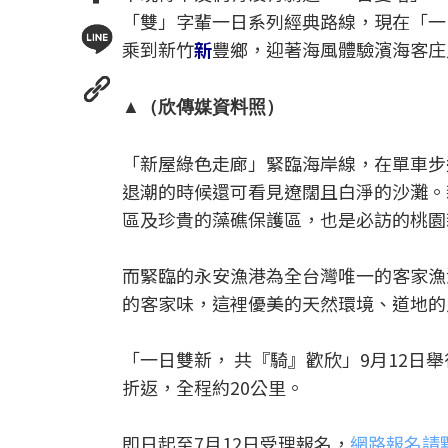
「雙」字輩一日系列經典路線，現在「一
乘到新竹
新
豐鄉，迎著海風體驗濱海客庄
▲（欣傳媒資料照）
「新屋綠色走廊」緊臨海岸線，在單車步
退潮的時候還可看見遼闊且白淨的沙灘。
區及珍貴的藻礁保護區，也是必訪的桃園
而緊臨的永安漁港為全台灣唯一的客家漁
的客家味，這裡優美的天然環境、道地的
「一日雙新， 共『騎』歡欣」9月12
折返，全程約20公里。
即日起至7月12日受理報名，
網路報名請