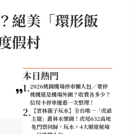
？絕美「環形飯
度假村
本日熱門
1
.
2026桃園機場停車懶人包／要停
桃機還是機場外圍？收費各多少？
信用卡停車優惠一次整理！
2
.
【雲林親子玩水】全台唯一「虎爺
主題」叢林水樂園！虎尾632高地
免門票回歸，玩水＋4大順遊秘境