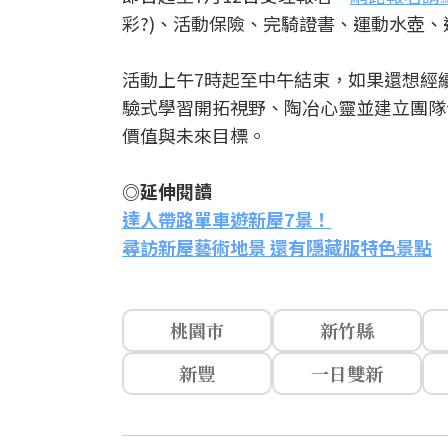
彩?)、活動保險、完騎證書、運動水壺、
活動上午7時起至中午結束，如果還想經
驗式學習開拓視野、陶冶心靈並建立團隊
價值與未來目標。
◎延伸閱讀
達人帶路單車遊新屋7景！
尋訪新屋藝術地景 還有隱藏版特色景點
桃園市
新竹縣
新豐
一日雙新