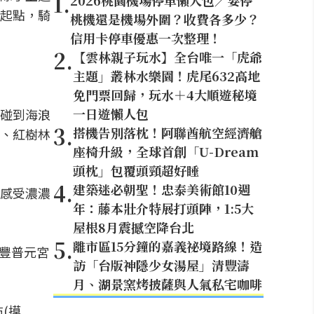
1
.
2026桃園機場停車懶人包／要停
起點，騎
桃機還是機場外圍？收費各多少？
信用卡停車優惠一次整理！
2
.
【雲林親子玩水】全台唯一「虎爺
主題」叢林水樂園！虎尾632高地
免門票回歸，玩水＋4大順遊秘境
一日遊懶人包
碰到海浪
3
.
搭機告別落枕！阿聯酋航空經濟艙
、紅樹林
座椅升級，全球首創「U-Dream
頭枕」包覆頭頸超好睡
4
.
建築迷必朝聖！忠泰美術館10週
感受濃濃
年：藤本壯介特展打頭陣，1:5大
屋根8月震撼空降台北
5
.
離市區15分鐘的嘉義祕境路線！造
新豐普元宮
訪「台版神隱少女湯屋」清豐濤
月、湖景窯烤披薩與人氣私宅咖啡
(摸