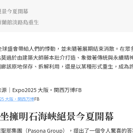
絕景今夏開幕
荷蘭館淡路島重生
場全球盛會帶給人們的悸動，並未隨著展期結束消散。在眾
點莫過於由建築大師藤本壯介打造、象徵著傳統與永續精
迴廊該原地保存、拆解利用，還是以某種形式重生，成為
2025 大阪・関西万博
FB
坐擁明石海峽絕景今夏開幕
那集團（Pasona Group），提出了一個令人驚喜的