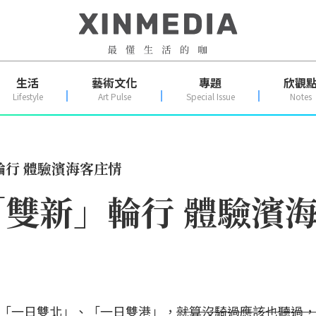
生活
藝術文化
專題
欣觀
Lifestyle
Art Pulse
Special Issue
Notes
行 體驗濱海客庄情
雙新」輪行 體驗濱
「一日雙北」、「一日雙港」，
就算沒騎過應該也聽過，