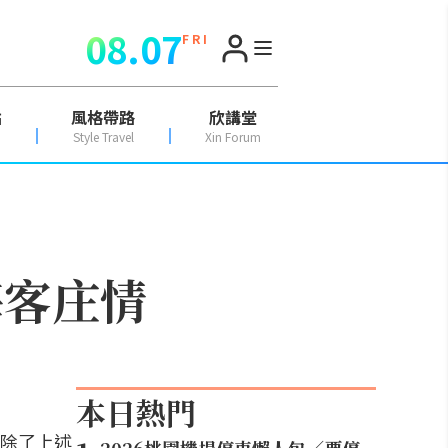
08.07
F R I
點
風格帶路
欣講堂
Style Travel
Xin Forum
海客庄情
本日熱門
除了上述