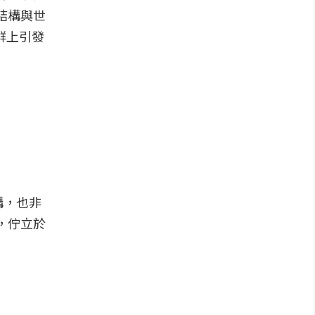
線結構與世
群上引發
構，也非
野，佇立於