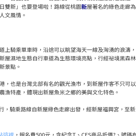
日雙新」也要登場啦！路線從桃園
新
屋著名的綠色走廊為
人文風情。
道上騎乘單車時，沿途可以眺望海天一線及洶湧的浪濤，
新屋濕地生態自行車道為生態環境亮點，行經祕境黑森林
新景點。
港，也是台灣北部有名的觀光漁市，到新屋作客不只可以
農漁特產，體現出新屋魚米之鄉的美與文化特色。
日舉行，騎乘路線自新屋綠色走廊出發，經新屋福興宮，至
點這裡
，報名費500元，含紀念T、CES商品折價?、號碼布