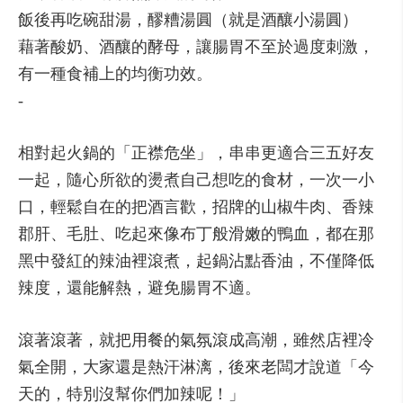
飯後再吃碗甜湯，醪糟湯圓（就是酒釀小湯圓）
藉著酸奶、酒釀的酵母，讓腸胃不至於過度刺激，
有一種食補上的均衡功效。
-
相對起火鍋的「正襟危坐」，串串更適合三五好友
一起，隨心所欲的燙煮自己想吃的食材，一次一小
口，輕鬆自在的把酒言歡，招牌的山椒牛肉、香辣
郡肝、毛肚、吃起來像布丁般滑嫩的鴨血，都在那
黑中發紅的辣油裡滾煮，起鍋沾點香油，不僅降低
辣度，還能解熱，避免腸胃不適。
滾著滾著，就把用餐的氣氛滾成高潮，雖然店裡冷
氣全開，大家還是熱汗淋漓，後來老闆才說道「今
天的，特別沒幫你們加辣呢！」