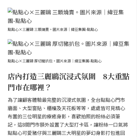
點點心×三麗鷗 三顆燒賣。圖片來源｜緯豆集團-點點心
點點心×三麗鷗 厚切豬扒包。圖片來源｜緯豆集團-點點心
店內打造三麗鷗沉浸式氛圍 8大重點
門市在哪裡？
為了讓顧客體驗最完整的沉浸式氛圍，全台點點心門市
牆面、大型窗貼、櫃檯及天花板等等，處處皆可見精心
布置的三位明星的療癒身影，喜歡拍照的粉絲必須筆
記，這8間門市額外設置了大型打卡區，讓粉絲一口氣將
點點心可愛豬仔與三麗鷗三大明星的夢幻身影打包進回