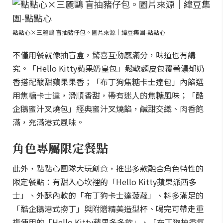
點點心×三麗鷗 盲抽豬仔包。圖片來源｜緯豆集團-點點心
不僅用餐就像抽盲盒，驚喜互動感滿分，味道也有講
究。「Hello Kitty蘋果奶皇包」鬆軟麵皮包覆著濃郁奶
香搭配酸甜蘋果果香；「布丁狗焦糖卡士達包」內餡選
用焦糖卡士達，滑順香甜，帶有迷人的焦糖風味；「酷
企鵝蜜汁叉燒包」經典蜜汁叉燒餡，鹹甜交織、肉香飽
滿，充滿港式風味。
角色專屬限定餐點
此外，點點心團隊大玩創意，推出多款融合角色特性的
限定餐點：有甜入心坎裡的「Hello Kitty蘋果派西多
士」、外酥內軟的「布丁狗卡士達菠蘿」、料多滿足的
「酷企鵝港式撈丁」與附贈精美造型杯、喝完可帶走重
複使用的「Hello Kitty蘋果多多飲」、「布丁狗柚香氣