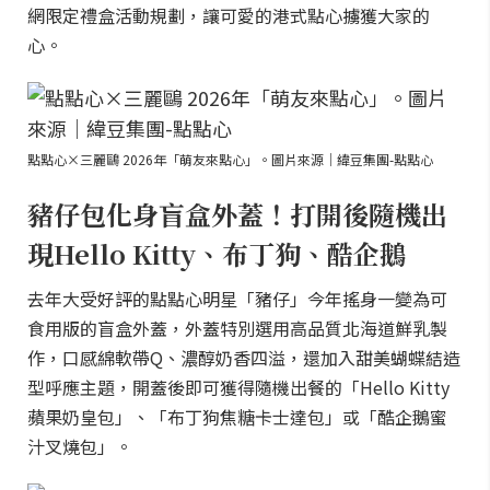
網限定禮盒活動規劃，讓可愛的港式點心擄獲大家的
心。
點點心×三麗鷗 2026年「萌友來點心」。圖片來源｜緯豆集團-點點心
豬仔包化身盲盒外蓋！打開後隨機出
現Hello Kitty、布丁狗、酷企鵝
去年大受好評的點點心明星「豬仔」今年搖身一變為可
食用版的盲盒外蓋，外蓋特別選用高品質北海道鮮乳製
作，口感綿軟帶Q、濃醇奶香四溢，還加入甜美蝴蝶結造
型呼應主題，開蓋後即可獲得隨機出餐的「Hello Kitty
蘋果奶皇包」、「布丁狗焦糖卡士達包」或「酷企鵝蜜
汁叉燒包」。