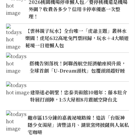
2026桃園機場停車懶人包／要停桃機還是機場
外圍？收費各多少？信用卡停車優惠一次整
理！
【雲林親子玩水】全台唯一「虎爺主題」叢林水
樂園！虎尾632高地免門票回歸，玩水＋4大順遊
秘境一日遊懶人包
搭機告別落枕！阿聯酋航空經濟艙座椅升級，
全球首創「U-Dream頭枕」包覆頭頸超好睡
建築迷必朝聖！忠泰美術館10週年：藤本壯介
特展打頭陣，1:5大屋根8月震撼空降台北
離市區15分鐘的嘉義祕境路線！造訪「台版神
隱少女湯屋」清豐濤月、湖景窯烤披薩與人氣私
宅咖啡