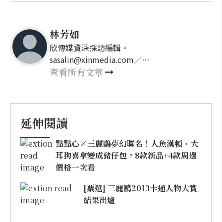
林芳如
欣傳媒資深採訪編輯。
sasalin@xinmedia.com／
happy21917@gmail.com
查看所有文章
延伸閱讀
點點心×三麗鷗夢幻聯名！人魚漢頓、大
耳狗喜拿變成豬仔包，8款新品+4款周邊
價格一次看
[票選] 三麗鷗2013卡通人物大賞
結果出爐