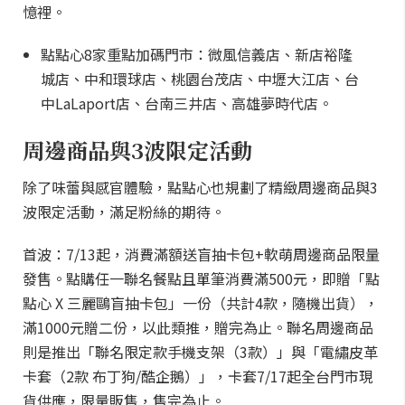
憶裡。
點點心8家重點加碼門市：微風信義店、新店裕隆
城店、中和環球店、桃園台茂店、中壢大江店、台
中LaLaport店、台南三井店、高雄夢時代店。
周邊商品與3波限定活動
除了味蕾與感官體驗，點點心也規劃了精緻周邊商品與3
波限定活動，滿足粉絲的期待。
首波：7/13起，消費滿額送盲抽卡包+軟萌周邊商品限量
發售。點購任一聯名餐點且單筆消費滿500元，即贈「點
點心 X 三麗鷗盲抽卡包」一份（共計4款，隨機出貨），
滿1000元贈二份，以此類推，贈完為止。聯名周邊商品
則是推出「聯名限定款手機支架（3款）」與「電繡皮革
卡套（2款 布丁狗/酷企鵝）」，卡套7/17起全台門市現
貨供應，限量販售，售完為止。