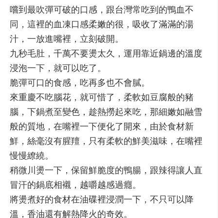
嚐到最吹彈可破的口感，跟台灣常吃到的鴨血不
同，這裡的血凍口感柔嫩的很，吸收了滿滿的湯
汁，一放進嘴裡，立刻破開。
九秒毛肚，千萬不要燙太久，運用靠近鍋邊的溫度
浸泡一下，就可以吃了。
脆彈可口的食感，吃再多也不會膩。
來重慶不吃腦花，就可惜了，柔軟如豆腐般的豬
腦，下鍋煮至變色，趁熱撈起來吃，那細嫩如融雪
般的質地，在嘴裡一下便化了開來，由於食材新
鮮，絲毫沒有腥羶，只有柔軟的鮮美滋味，在嘴裡
慢慢繚繞。
稍微川燙一下，保留鮮脆度的鴨腸，跟辣得讓人直
冒汗的鍋底相襯，越嚼越感過癮。
將燙煮好的食材在油碟裡浸潤一下，不只可以降
溫，香油還有解熱降火的奇效。