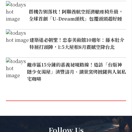
搭機告別落枕！阿聯酋航空經濟艙座椅升級，
全球首創「U-Dream頭枕」包覆頭頸超好睡
建築迷必朝聖！忠泰美術館10週年：藤本壯介
特展打頭陣，1:5大屋根8月震撼空降台北
離市區15分鐘的嘉義祕境路線！造訪「台版神
隱少女湯屋」清豐濤月、湖景窯烤披薩與人氣私
宅咖啡
Follow Us