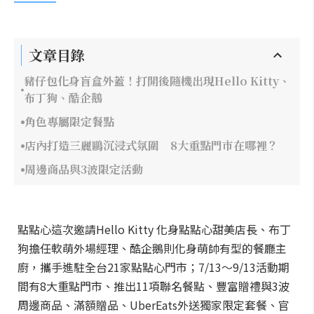
文章目錄
豬仔包化身盲盒外蓋！打開後隨機出現Hello Kitty、
布丁狗、酷企鵝
角色專屬限定餐點
店內打造三麗鷗沉浸式氛圍 8大重點門市在哪裡？
周邊商品與3波限定活動
點點心這次邀請Hello Kitty 化身點點心甜美店長、布丁
狗擔任軟萌外場經理、酷企鵝則化身萌帥有型的餐廳主
廚，攜手進駐全台21家點點心門市；7/13～9/13活動期
間有8大重點門市、推出11項聯名餐點、豐富贈禮與3波
周邊商品、滿額贈品、UberEats外送獨家限定套餐、官