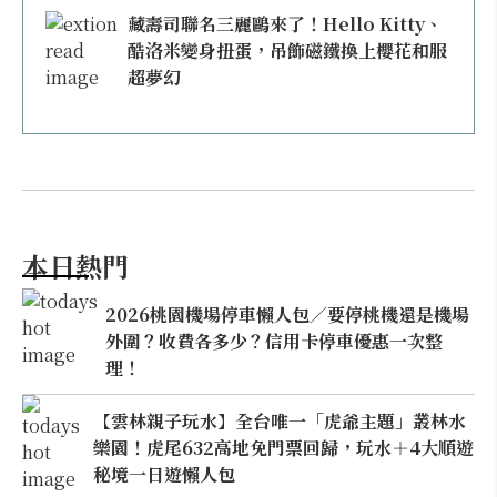
藏壽司聯名三麗鷗來了！Hello Kitty、
酷洛米變身扭蛋，吊飾磁鐵換上櫻花和服
超夢幻
本日熱門
2026桃園機場停車懶人包／要停桃機還是機場
外圍？收費各多少？信用卡停車優惠一次整
理！
【雲林親子玩水】全台唯一「虎爺主題」叢林水
樂園！虎尾632高地免門票回歸，玩水＋4大順遊
秘境一日遊懶人包