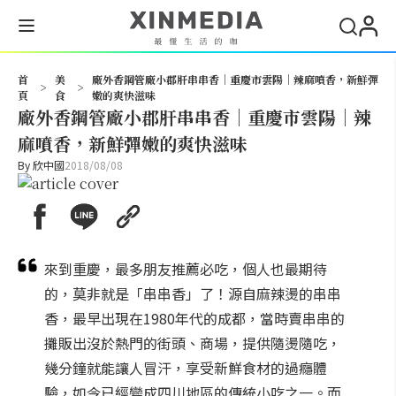
搜尋
首
美
廠外香鋼管廠小郡肝串串香｜重慶市雲陽｜辣麻噴香，新鮮彈
>
>
頁
食
嫩的爽快滋味
廠外香鋼管廠小郡肝串串香｜重慶市雲陽｜辣
麻噴香，新鮮彈嫩的爽快滋味
By
欣中國
2018/08/08
來到重慶，最多朋友推薦必吃，個人也最期待
的，莫非就是「串串香」了！源自麻辣燙的串串
香，最早出現在1980年代的成都，當時賣串串的
攤販出沒於熱門的街頭、商場，提供隨燙隨吃，
幾分鐘就能讓人冒汗，享受新鮮食材的過癮體
驗，如今已經變成四川地區的傳統小吃之一。而