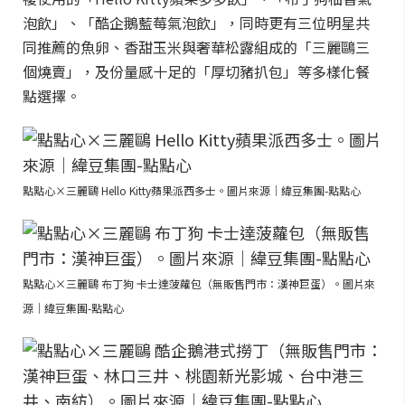
泡飲」、「酷企鵝藍莓氣泡飲」，同時更有三位明星共
同推薦的魚卵、香甜玉米與奢華松露組成的「三麗鷗三
個燒賣」，及份量感十足的「厚切豬扒包」等多樣化餐
點選擇。
點點心×三麗鷗 Hello Kitty蘋果派西多士。圖片來源｜緯豆集團-點點心
點點心×三麗鷗 布丁狗 卡士達菠蘿包（無販售門市：漢神巨蛋）。圖片來
源｜緯豆集團-點點心