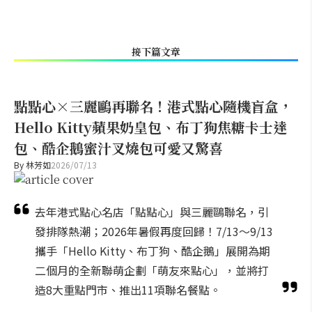
接下篇文章
點點心×三麗鷗再聯名！港式點心隨機盲盒，
Hello Kitty蘋果奶皇包、布丁狗焦糖卡士達
包、酷企鵝蜜汁叉燒包可愛又驚喜
By
林芳如
2026/07/13
去年港式點心名店「點點心」與三麗鷗聯名，引
發排隊熱潮；2026年暑假再度回歸！7/13～9/13
攜手「Hello Kitty、布丁狗、酷企鵝」展開為期
二個月的全新聯萌企劃「萌友來點心」，並將打
造8大重點門市、推出11項聯名餐點。