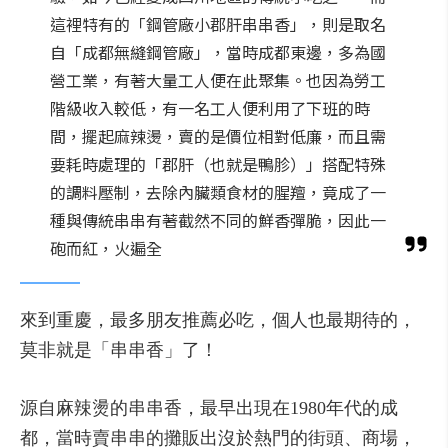
這裡特有的「鋼管廠小郡肝串串香」，則是取名
自「成都無縫鋼管廠」，當時成都東邊，多為國
營工業，有著大量工人便在此聚集。也因為勞工
階級收入較低，有一名工人便利用了下班的時
間，擺起麻辣燙，賣的是價位相對低廉，而且需
要耗時處理的「郡肝（也就是鴨胗）」搭配特殊
的調料壓制，去除內臟類食材的腥羶，竟成了一
種與傳統串串有著截然不同的鮮香彈脆，因此一
砲而紅，火遍全
來到重慶，最多朋友推薦必吃，個人也最期待的，
莫非就是「串串香」了！
源自麻辣燙的串串香，最早出現在1980年代的成
都，當時賣串串的攤販出沒於熱門的街頭、商場，