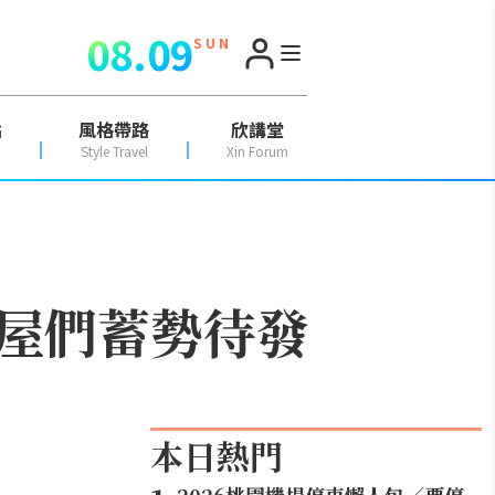
08.09
S U N
點
風格帶路
欣講堂
Style Travel
Xin Forum
屋們蓄勢待發
本日熱門