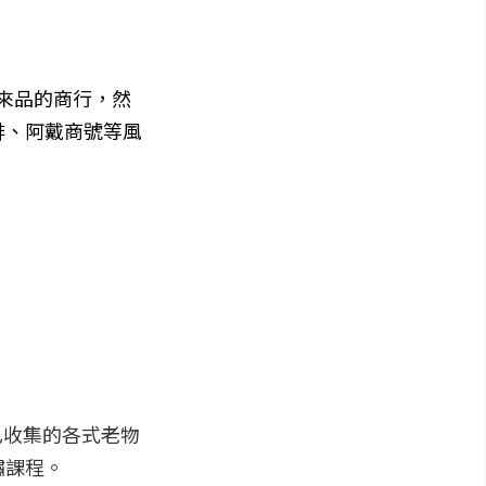
舶來品的商行，然
啡、阿戴商號等風
己收集的各式老物
繡課程。