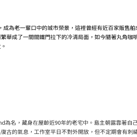
單幫，成為老一輩口中的城市榮景，這裡曾經有近百家販售
鬧繁華成了一間間鐵門拉下的冷清局面，如今隨著丸角咖
火。
land為名，藏身在屋齡近90年的老宅中。島主朝露靠著自
具復古的氣息，工作室平日不對外開放，但不定期會有刺