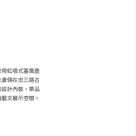
使用虹吸式塞風壺
夫妻倆在忠三路古
的設計內裝，單品
個藝文展示空間。