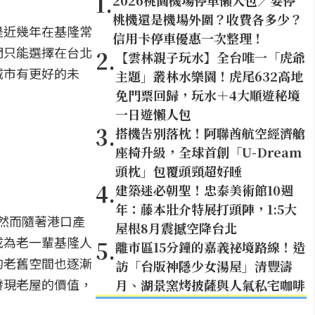
1
.
2026桃園機場停車懶人包／要停
桃機還是機場外圍？收費各多少？
是近幾年在基隆常
信用卡停車優惠一次整理！
們只能選擇在台北
2
.
【雲林親子玩水】全台唯一「虎爺
城市有更好的未
主題」叢林水樂園！虎尾632高地
免門票回歸，玩水＋4大順遊秘境
一日遊懶人包
3
.
搭機告別落枕！阿聯酋航空經濟艙
座椅升級，全球首創「U-Dream
頭枕」包覆頭頸超好睡
4
.
建築迷必朝聖！忠泰美術館10週
年：藤本壯介特展打頭陣，1:5大
。然而隨著港口產
屋根8月震撼空降台北
成為老一輩基隆人
5
.
離市區15分鐘的嘉義祕境路線！造
的老舊空間也逐漸
訪「台版神隱少女湯屋」清豐濤
發現老屋的價值，
月、湖景窯烤披薩與人氣私宅咖啡