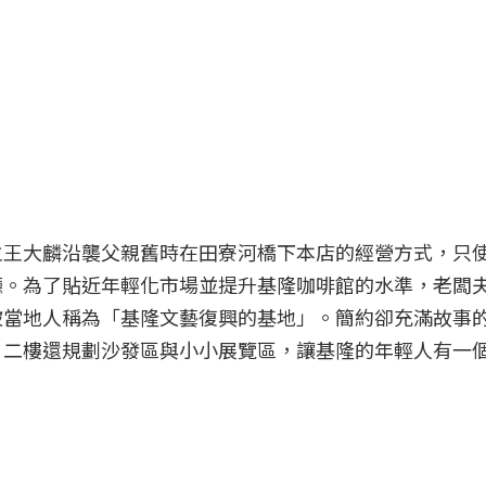
主王大麟沿襲父親舊時在田寮河橋下本店的經營方式，只
廳。為了貼近年輕化市場並提升基隆咖啡館的水準，老闆
被當地人稱為「基隆文藝復興的基地」。簡約卻充滿故事
，二樓還規劃沙發區與小小展覽區，讓基隆的年輕人有一