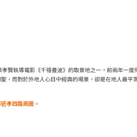
演侯孝賢執導電影《千禧曼波》的取景地之一，前兩年一度
朝聖，而對於外地人心目中經典的場景，卻是在地人最平
鄰近孝四路商圈。