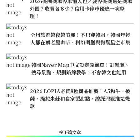
2026桃園機場停車懶人包／要停桃機還是機場
外圍？收費各多少？信用卡停車優惠一次整
理！
全州旅遊越夜越美麗！不只穿韓服，韓國年輕
人都在瘋老屋咖啡、科幻碉堡與微醺星空市集
韓國Naver Map中文設定超簡單！訂餐廳、
搜尋景點、規劃路線教學，不會韓文也能用
2026 LOPIA必買8種商品推薦！A5和牛、披
薩、提拉米蘇和自家製甜點，總經理親推這幾
款
接下篇文章