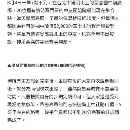
8月4日一早7點不到，在台北市陽明山上的至善國中前廣
場，20位握有猜時賽門票的車友開始陸續出現在集合
點。當天豔陽高照，早晨的氣溫就逼近35度，但每個人
都因為有可能抽中價值52,900的富士山行程而興致勃
勃，甚至有遠道從高雄北上的車友，也完全看不出疲
態、神采奕奕的等著賽事開始。
▲出發前來個開心的合照吧! (弱腳哈洛德攝)
待所有車友報到完畢後，主辦單位向大家再次說明規則
後，就分為兩個梯次出發了。雖然說是猜時賽不需要拼
時間、只要按照自身的步調完騎即可，但大家還是受到
現場氣氛感染，帶著高昂的鬥志快速衝上中社路山頂。5
公里左右的路程，幾乎全員都以不到20分完賽的好成績
完成了。