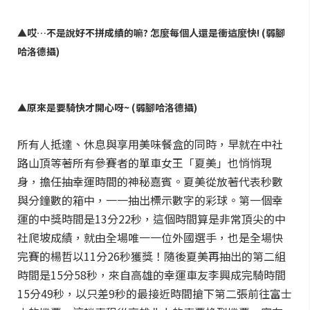
▲哎…不是說好不拼成績的嘛? 怎麼每個人還是衝這麼快! (弱腳
哈洛德攝)
▲原來是要騎快才開心呀~ (弱腳哈洛德攝)
所有人抵達、休息與享用美味餐盒的同時，早就在中社
路山頂等著所有參賽者的單車女王「夏美」也悄悄現
身，擔任抽幸運時間的神秘嘉賓。夏美從放著代表秒數
與分鐘數的箱中，一一抽出標示數字的彩球。第一個幸
運的中獎時間是13分22秒，這個時間算是非常頂尖的中
社爬坡成績，就由全場唯一一位外國選手，也是全場快
完賽的楊哲以11分26秒獲獎！隨後夏美再抽出的第二組
時間是15分58秒，來自高雄的幸運車友李興成完騎時間
15分49秒，以只差9秒的最接近時間搶下第二張前往富士