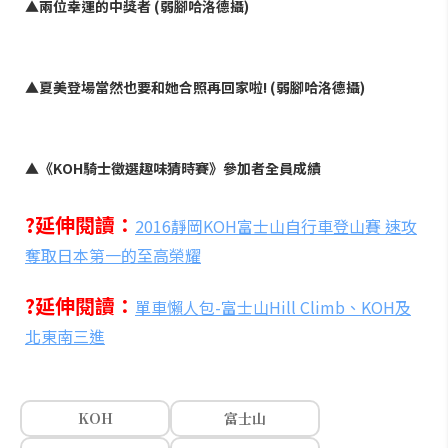
▲兩位幸運的中獎者 (弱腳哈洛德攝)
▲夏美登場當然也要和她合照再回家啦! (弱腳哈洛德攝)
▲《KOH騎士徵選趣味猜時賽》參加者全員成績
?延伸閱讀：
2016靜岡KOH富士山自行車登山賽 速攻
奪取日本第一的至高榮耀
?延伸閱讀：
單車懶人包-富士山Hill Climb、KOH及
北東南三進
KOH
富士山