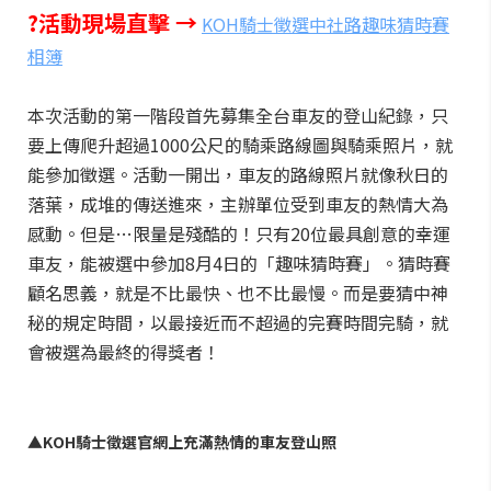
?活動現場直擊 →
KOH騎士徵選中社路趣味猜時賽
相簿
本次活動的第一階段首先募集全台車友的登山紀錄，只
要上傳爬升超過1000公尺的騎乘路線圖與騎乘照片，就
能參加徵選。活動一開出，車友的路線照片就像秋日的
落葉，成堆的傳送進來，主辦單位受到車友的熱情大為
感動。但是…限量是殘酷的！只有20位最具創意的幸運
車友，能被選中參加8月4日的「趣味猜時賽」。猜時賽
顧名思義，就是不比最快、也不比最慢。而是要猜中神
秘的規定時間，以最接近而不超過的完賽時間完騎，就
會被選為最終的得獎者！
▲KOH騎士徵選官網上充滿熱情的車友登山照