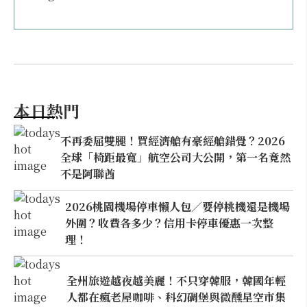
本日熱門
不再委屈雙腿！買經濟艙有豪經艙錯覺？2026
全球「椅距最寬」航空公司大公開，第一名竟然
不是阿聯酋
2026桃園機場停車懶人包／要停桃機還是機場
外圍？收費各多少？信用卡停車優惠一次整
理！
全州旅遊越夜越美麗！不只穿韓服，韓國年輕
人都在瘋老屋咖啡、科幻碉堡與微醺星空市集