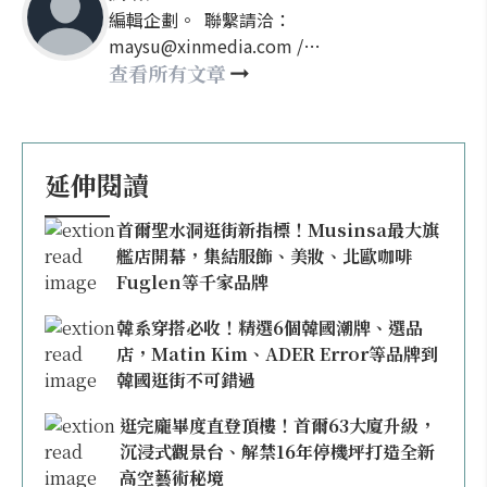
編輯企劃。 聯繫請洽：
maysu@xinmedia.com /
may860527@gmail.com
查看所有文章
延伸閱讀
首爾聖水洞逛街新指標！Musinsa最大旗
艦店開幕，集結服飾、美妝、北歐咖啡
Fuglen等千家品牌
韓系穿搭必收！精選6個韓國潮牌、選品
店，Matin Kim、ADER Error等品牌到
韓國逛街不可錯過
逛完龐畢度直登頂樓！首爾63大廈升級，
沉浸式觀景台、解禁16年停機坪打造全新
高空藝術秘境