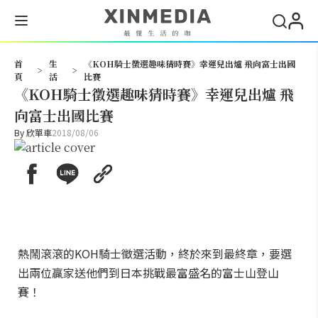
搜尋
首
生
《KOH騎士徵選趣味猜時賽》幸運兒出爐 飛向富士出國
>
>
頁
活
比賽
《KOH騎士徵選趣味猜時賽》幸運兒出爐 飛
向富士出國比賽
By
欣單車
2018/08/06
熱鬧滾滾的KOH騎士徵選活動，終於來到最終章，要選
出兩位贏家送他們到日本挑戰最富盛名的富士山登山
賽！