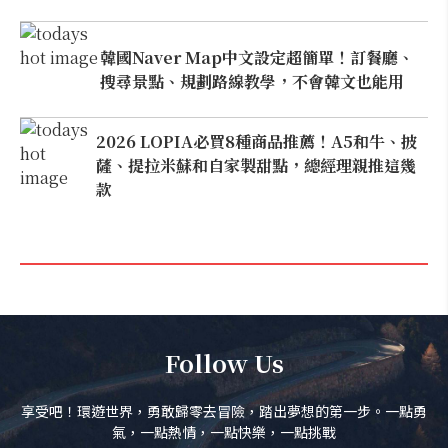
韓國Naver Map中文設定超簡單！訂餐廳、
搜尋景點、規劃路線教學，不會韓文也能用
2026 LOPIA必買8種商品推薦！A5和牛、披
薩、提拉米蘇和自家製甜點，總經理親推這幾
款
Follow Us
享受吧！環遊世界，勇敢歸零去冒險，踏出夢想的第一步。一點勇
氣，一點熱情，一點快樂，一點挑戰