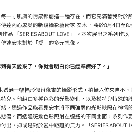
。每一寸肌膚的情感都創造一種存在，而它充滿著我對於
達內心感受的新銳攝影藝術家 安木 ，將於8月4日至8月
作品 「SERIES ABOUT LOVE」 。本次展出之系列作
，傳達安木對於「愛」的多元想像。
等到有天愛來了，你就會明白你已經準備好了。」
系列中，安木透過一幅幅形似肖像畫的攝影形式，拍攝六位來自不
模特兒。他藉由多種色彩的光影變化，以及模特兒特殊的
情緒。透過作品能看見安木將不同強弱的光影映照在神情
與悲傷。而透過斑斕色彩照射在軀體的不同曲面，系列作
，抑或是對於愛中距離的無力。「SERIES ABOUT L