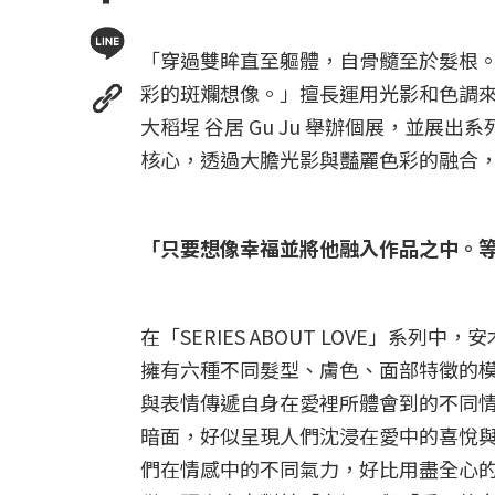
「穿過雙眸直至軀體，自骨髓至於髮根
彩的斑斕想像。」擅長運用光影和色調來傳
大稻埕 谷居 Gu Ju 舉辦個展，並展出系列
核心，透過大膽光影與豔麗色彩的融合
「只要想像幸福並將他融入作品之中。
在「SERIES ABOUT LOVE」
擁有六種不同髮型、膚色、面部特徵的
與表情傳遞自身在愛裡所體會到的不同
暗面，好似呈現人們沈浸在愛中的喜悅
們在情感中的不同氣力，好比用盡全心的付出