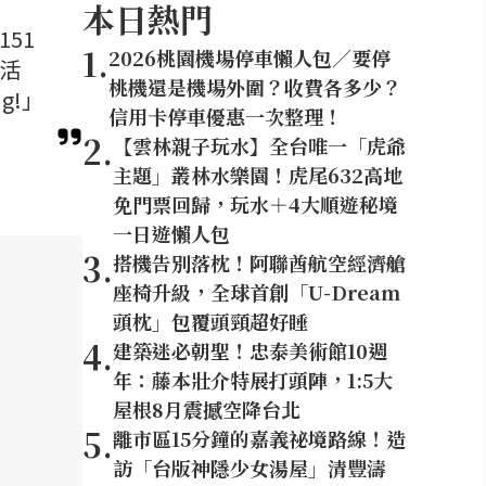
本日熱門
51
1
.
2026桃園機場停車懶人包／要停
念活
桃機還是機場外圍？收費各多少？
g!」
信用卡停車優惠一次整理！
2
.
【雲林親子玩水】全台唯一「虎爺
主題」叢林水樂園！虎尾632高地
免門票回歸，玩水＋4大順遊秘境
一日遊懶人包
3
.
搭機告別落枕！阿聯酋航空經濟艙
座椅升級，全球首創「U-Dream
頭枕」包覆頭頸超好睡
4
.
建築迷必朝聖！忠泰美術館10週
年：藤本壯介特展打頭陣，1:5大
屋根8月震撼空降台北
5
.
離市區15分鐘的嘉義祕境路線！造
訪「台版神隱少女湯屋」清豐濤