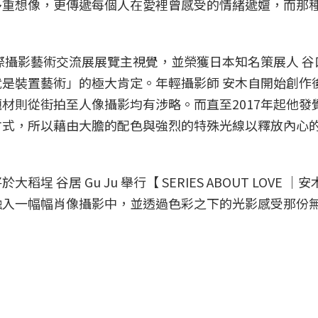
多重想像，更傳遞每個人在愛裡曾感受的情緒遞嬗，而那
際攝影藝術交流展展覽主視覺，並榮獲日本知名策展人 谷
是裝置藝術」的極大肯定。年輕攝影師 安木自開始創作
材則從街拍至人像攝影均有涉略。而直至2017年起他發
方式，所以藉由大膽的配色與強烈的特殊光線以釋放內心
埕 谷居 Gu Ju 舉行【 SERIES ABOUT LOVE ｜
融入一幅幅肖像攝影中，並透過色彩之下的光影感受那份