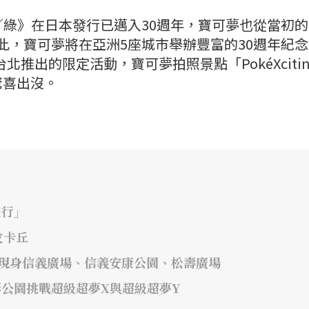
紅／綠》在日本發行已邁入30週年，寶可夢也從當初的1
為此，寶可夢將在亞洲5座城市舉辦豐富的30週年紀
北推出的限定活動，寶可夢拍照景點「PokéXcitin
驚喜出沒。
遊行」
皮卡丘
!」 現身信義廣場、信義安康公園、松壽廣場
線形公園挑戰超級超夢X與超級超夢Y