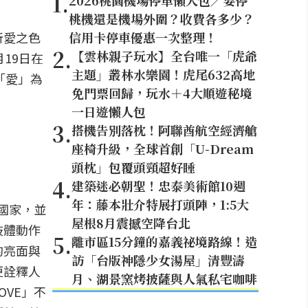
1
.
2026桃園機場停車懶人包／要停
桃機還是機場外圍？收費各多少？
所愛之色
信用卡停車優惠一次整理！
2
.
【雲林親子玩水】全台唯一「虎爺
19日在
主題」叢林水樂園！虎尾632高地
以「愛」為
免門票回歸，玩水＋4大順遊秘境
一日遊懶人包
3
.
搭機告別落枕！阿聯酋航空經濟艙
座椅升級，全球首創「U-Dream
頭枕」包覆頭頸超好睡
4
.
建築迷必朝聖！忠泰美術館10週
年：藤本壯介特展打頭陣，1:5大
同國家，並
屋根8月震撼空降台北
肢體動作
5
.
離市區15分鐘的嘉義祕境路線！造
的亮面與
訪「台版神隱少女湯屋」清豐濤
更詮釋人
月、湖景窯烤披薩與人氣私宅咖啡
OVE」不