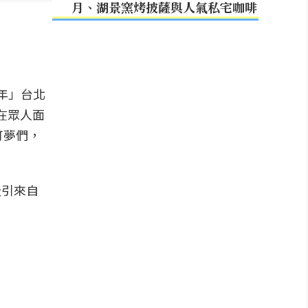
月、湖景窯烤披薩與人氣私宅咖啡
週年」台北
在眾人面
可夢們，
吸引來自