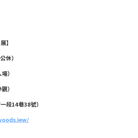
木個展】
期一公休）
費入場）
費參觀）
一段14巷38號）
woods.iew/