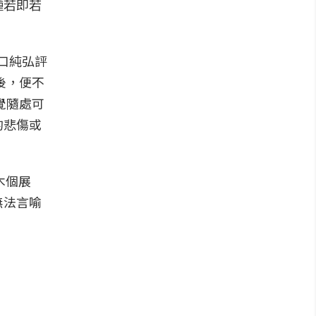
種若即若
口純弘評
後，便不
覺隨處可
的悲傷或
安木個展
無法言喻