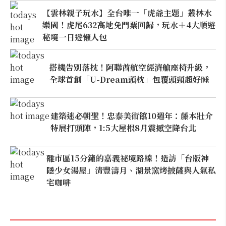
【雲林親子玩水】全台唯一「虎爺主題」叢林水
樂園！虎尾632高地免門票回歸，玩水＋4大順遊
秘境一日遊懶人包
搭機告別落枕！阿聯酋航空經濟艙座椅升級，
全球首創「U-Dream頭枕」包覆頭頸超好睡
建築迷必朝聖！忠泰美術館10週年：藤本壯介
特展打頭陣，1:5大屋根8月震撼空降台北
離市區15分鐘的嘉義祕境路線！造訪「台版神
隱少女湯屋」清豐濤月、湖景窯烤披薩與人氣私
宅咖啡