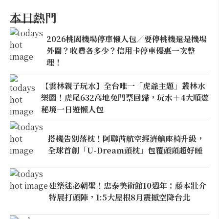
本日熱門
2026桃園機場停車懶人包／要停桃機還是機場
外圍？收費各多少？信用卡停車優惠一次整
理！
【雲林親子玩水】全台唯一「虎爺主題」叢林水
樂園！虎尾632高地免門票回歸，玩水＋4大順遊
秘境一日遊懶人包
搭機告別落枕！阿聯酋航空經濟艙座椅升級，
全球首創「U-Dream頭枕」包覆頭頸超好睡
建築迷必朝聖！忠泰美術館10週年：藤本壯介
特展打頭陣，1:5大屋根8月震撼空降台北