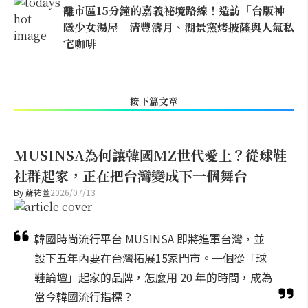
離市區15分鐘的嘉義祕境路線！造訪「台版神
隱少女湯屋」清豐濤月、湖景窯烤披薩與人氣私
宅咖啡
接下篇文章
MUSINSA為何讓韓國MZ世代愛上？從球鞋
社群起家，正在把台灣變成下一個舞台
By
蘇祐萱
2026/07/13
韓國時尚流行平台 MUSINSA 即將進軍台灣，並
設下五年內要在台灣拓展15家門市。一個從「球
鞋論壇」起家的品牌，怎麼用 20 年的時間，成為
當今韓國流行指標？