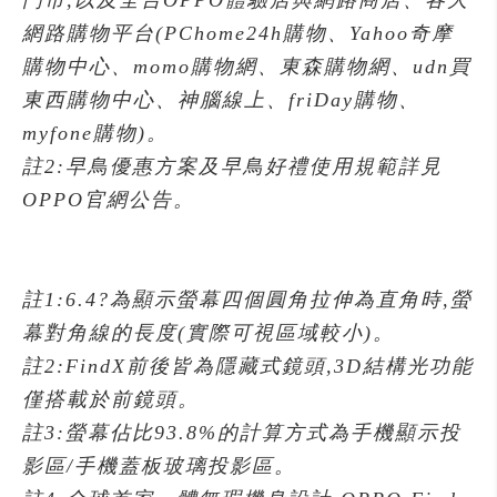
門市,以及全台OPPO體驗店與網路商店、各大
網路購物平台(PChome24h購物、Yahoo奇摩
購物中心、momo購物網、東森購物網、udn買
東西購物中心、神腦線上、friDay購物、
myfone購物)。
註2:早鳥優惠方案及早鳥好禮使用規範詳見
OPPO官網公告。
註1:6.4?為顯示螢幕四個圓角拉伸為直角時,螢
幕對角線的長度(實際可視區域較小)。
註2:FindX前後皆為隱藏式鏡頭,3D結構光功能
僅搭載於前鏡頭。
註3:螢幕佔比93.8%的計算方式為手機顯示投
影區/手機蓋板玻璃投影區。