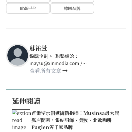
電商平台
韓國品牌
蘇祐萱
編輯企劃。 聯繫請洽：
maysu@xinmedia.com /
may860527@gmail.com
查看所有文章
延伸閱讀
首爾聖水洞逛街新指標！Musinsa最大旗
艦店開幕，集結服飾、美妝、北歐咖啡
Fuglen等千家品牌