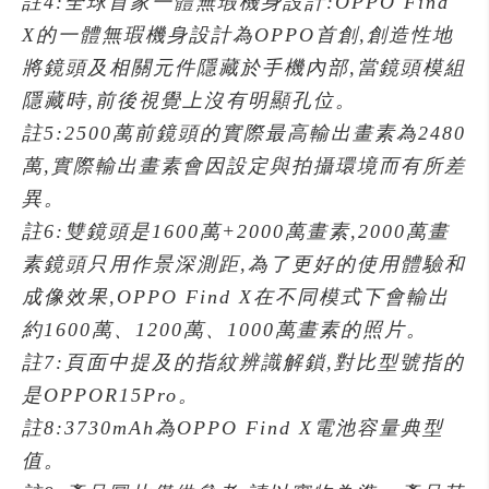
註4:全球首家一體無瑕機身設計:OPPO Find
X的一體無瑕機身設計為OPPO首創,創造性地
將鏡頭及相關元件隱藏於手機內部,當鏡頭模組
隱藏時,前後視覺上沒有明顯孔位。
註5:2500萬前鏡頭的實際最高輸出畫素為2480
萬,實際輸出畫素會因設定與拍攝環境而有所差
異。
註6:雙鏡頭是1600萬+2000萬畫素,2000萬畫
素鏡頭只用作景深測距,為了更好的使用體驗和
成像效果,OPPO Find X在不同模式下會輸出
約1600萬、1200萬、1000萬畫素的照片。
註7:頁面中提及的指紋辨識解鎖,對比型號指的
是OPPOR15Pro。
註8:3730mAh為OPPO Find X電池容量典型
值。