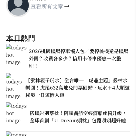
查看所有文章
本日熱門
2026桃園機場停車懶人包／要停桃機還是機場
外圍？收費各多少？信用卡停車優惠一次整
理！
【雲林親子玩水】全台唯一「虎爺主題」叢林水
樂園！虎尾632高地免門票回歸，玩水＋4大順遊
秘境一日遊懶人包
搭機告別落枕！阿聯酋航空經濟艙座椅升級，
全球首創「U-Dream頭枕」包覆頭頸超好睡