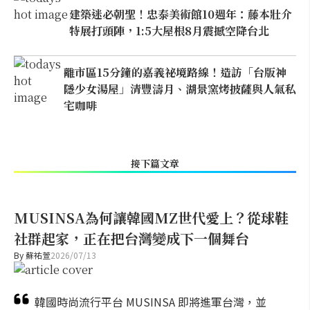
建築迷必朝聖！忠泰美術館10週年：藤本壯介
特展打頭陣，1:5大屋根8月震撼空降台北
離市區15分鐘的嘉義祕境路線！造訪「台版神
隱少女湯屋」清豐濤月、湖景窯烤披薩與人氣私
宅咖啡
接下篇文章
MUSINSA為何讓韓國MZ世代愛上？從球鞋
社群起家，正在把台灣變成下一個舞台
By
蘇祐萱
2026/07/13
韓國時尚流行平台 MUSINSA 即將進軍台灣，並