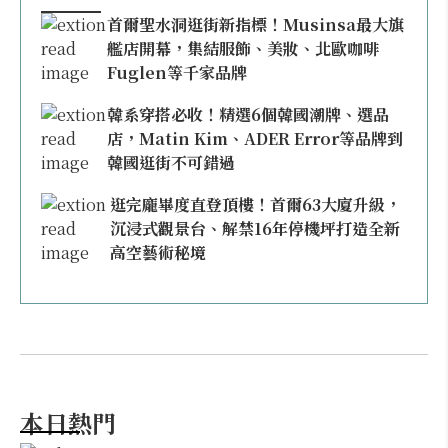
首爾聖水洞逛街新指標！Musinsa最大旗
艦店開幕，集結服飾、美妝、北歐咖啡
Fuglen等千家品牌
韓系穿搭必收！精選6個韓國潮牌、選品
店，Matin Kim、ADER Error等品牌到
韓國逛街不可錯過
逛完龐畢度直登頂樓！首爾63大廈升級，
沉浸式觀景台、解禁16年停機坪打造全新
高空藝術秘境
本日熱門