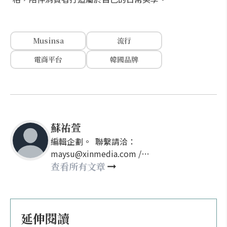
Musinsa
流行
電商平台
韓國品牌
蘇祐萱
編輯企劃。 聯繫請洽：
maysu@xinmedia.com /
may860527@gmail.com
查看所有文章
延伸閱讀