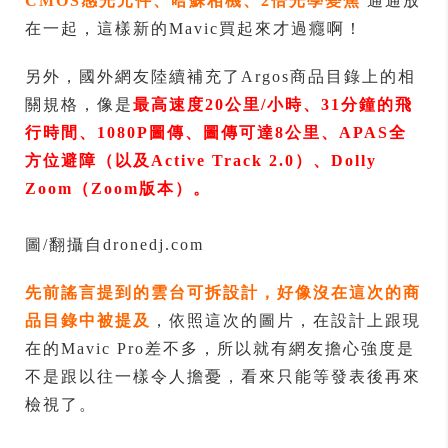
CMOS感光元件、哈蘇相機、2倍光學變焦
通通放
在一起，這樣新的Mavic買起來才過癮啊！
另外，國外網友陸續補充了Argos商品目錄上的相
關規格，像是
最高速度20公里/小時、31分鐘的飛
行時間、1080P圖傳、圖傳可達8公里、APAS全
方位避障（以及Active Track 2.0）、Dolly
Zoom（Zoom版本）。
圖/翻攝自dronedj.com
先前謠言提到的雲台可拆設計，好像沒在這次的商
品目錄中被提及
，依照這次的圖片，在設計上跟現
在的Mavic Pro差不多，所以就有網友擔心強度是
不是跟以往一樣令人擔憂，看來只能等發表後再來
檢視了。