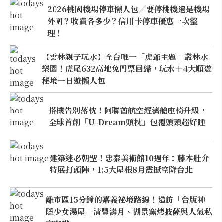
2026桃園機場停車懶人包／要停桃機還是機場
外圍？收費各多少？信用卡停車優惠一次整
理！
【雲林親子玩水】全台唯一「虎爺主題」叢林水
樂園！虎尾632高地免門票回歸，玩水＋4大順遊
秘境一日遊懶人包
搭機告別落枕！阿聯酋航空經濟艙座椅升級，
全球首創「U-Dream頭枕」包覆頭頸超好睡
建築迷必朝聖！忠泰美術館10週年：藤本壯介
特展打頭陣，1:5大屋根8月震撼空降台北
離市區15分鐘的嘉義祕境路線！造訪「台版神
隱少女湯屋」清豐濤月、湖景窯烤披薩與人氣私