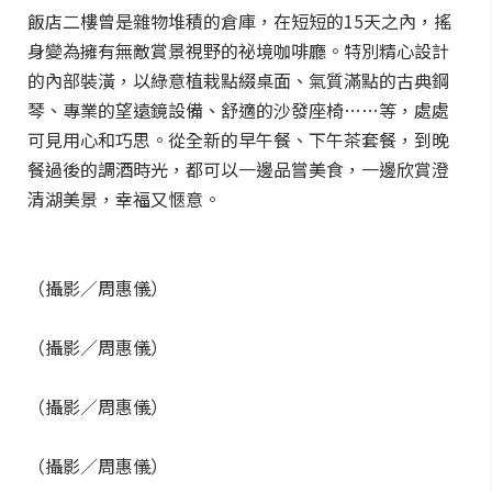
飯店二樓曾是雜物堆積的倉庫，在短短的15天之內，搖
身變為擁有無敵賞景視野的祕境咖啡廳。特別精心設計
的內部裝潢，以綠意植栽點綴桌面、氣質滿點的古典鋼
琴、專業的望遠鏡設備、舒適的沙發座椅……等，處處
可見用心和巧思。從全新的早午餐、下午茶套餐，到晚
餐過後的調酒時光，都可以一邊品嘗美食，一邊欣賞澄
清湖美景，幸福又愜意。
（攝影／周惠儀）
（攝影／周惠儀）
（攝影／周惠儀）
（攝影／周惠儀）