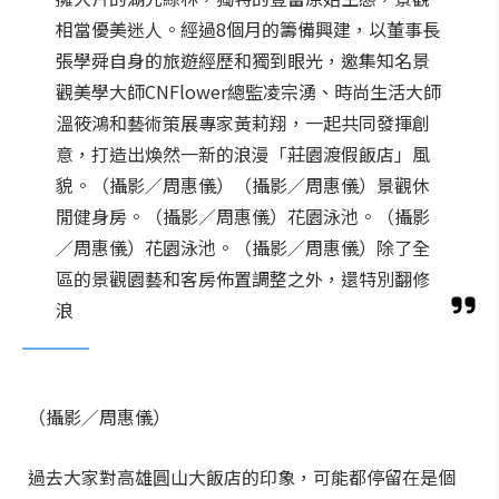
相當優美迷人。經過8個月的籌備興建，以董事長
張學舜自身的旅遊經歷和獨到眼光，邀集知名景
觀美學大師CNFlower總監凌宗湧、時尚生活大師
溫筱鴻和藝術策展專家黃莉翔，一起共同發揮創
意，打造出煥然一新的浪漫「莊園渡假飯店」風
貌。（攝影／周惠儀）（攝影／周惠儀）景觀休
閒健身房。（攝影／周惠儀）花園泳池。（攝影
／周惠儀）花園泳池。（攝影／周惠儀）除了全
區的景觀園藝和客房佈置調整之外，還特別翻修
浪
（攝影／周惠儀）
過去大家對高雄圓山大飯店的印象，可能都停留在是個