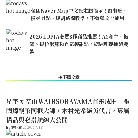
韓國Naver Map中文設定超簡單！訂餐廳、
搜尋景點、規劃路線教學，不會韓文也能用
2026 LOPIA必買8種商品推薦！A5和牛、披
薩、提拉米蘇和自家製甜點，總經理親推這幾
款
接下篇文章
星宇 x 空山基AIRSORAYAMA首飛成田！張
國煒親飛同框大師，木村光希絕美代言，專屬
備品與必搭航線大公開
By
許家禎
2026/07/13