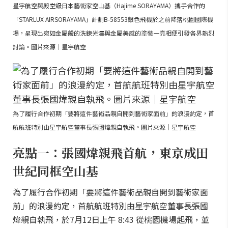
星宇航空與殿堂級日本藝術家空山基（Hajime SORAYAMA）攜手合作的
「STARLUX AIRSORAYAMA」計劃B-58553銀色飛機於之前降落桃園國際機
場，呈現出宛如金屬般的洗鍊光澤與金屬美感的塗裝一亮相便引發各界熱烈
討論。圖片來源｜星宇航空
為了履行合作初期「要將這件藝術品親自開到藝術家面前」的浪漫約定，首
航航班特別由星宇航空董事長張國煒親自執飛。圖片來源｜星宇航空
亮點一：張國煒親飛首航，東京成田
世紀同框空山基
為了履行合作初期「要將這件藝術品親自開到藝術家面
前」的浪漫約定，首航航班特別由星宇航空董事長張國
煒親自執飛，於7月12日上午 8:43 從桃園機場起飛，並