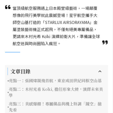
當頂級航空服務遇上日本殿堂級藝術，一場顛覆
想像的飛行美學就此震撼登場！星宇航空攜手大
師空山基打造的「STARLUX AIRSORAYAMA」金
屬塗裝藝術機正式起飛，不僅有絕美專屬備品，
更請來木村光希 Kōki 演繹前衛大片，準備讓全球
航空迷與時尚圈陷入瘋狂。
文章目錄
亮點一：張國煒親飛首航，東京成田世紀同框空山基
亮點二：木村光希 Kōki, 擔任形象大使，演繹未來美
學
亮點三：美感爆棚！專屬備品與機上特調「鏡空」搶
先看