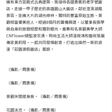
擁有東方宮殿式古典建築、常接待各國貴賓的老字號飯
店。走過一甲子歷史的高雄圓山大飯店，鄰近澄清湖風
景區，坐擁大片的湖光綠林，獨特的豐富原始生態，景
觀相當優美迷人。經過8個月的籌備興建，以董事長張學
舜自身的旅遊經歷和獨到眼光，邀集知名景觀美學大師
CNFlower總監凌宗湧、時尚生活大師溫筱鴻和藝術策展
專家黃莉翔，一起共同發揮創意，打造出煥然一新的浪
漫「莊園渡假飯店」風貌。
（攝影／周惠儀）
（攝影／周惠儀）
景觀休閒健身房。（攝影／周惠儀）
花園泳池。（攝影／周惠儀）