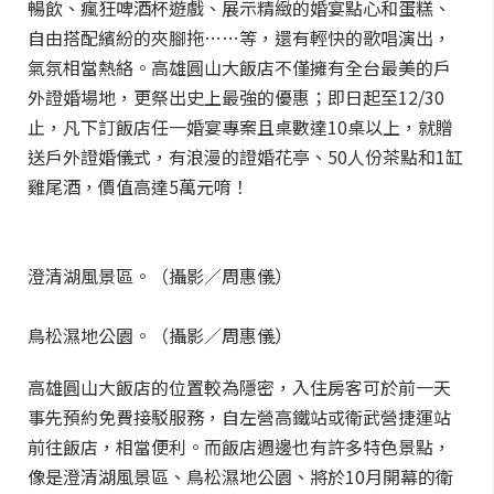
暢飲、瘋狂啤酒杯遊戲、展示精緻的婚宴點心和蛋糕、
自由搭配繽紛的夾腳拖……等，還有輕快的歌唱演出，
氣氛相當熱絡。高雄圓山大飯店不僅擁有全台最美的戶
外證婚場地，更祭出史上最強的優惠；即日起至12/30
止，凡下訂飯店任一婚宴專案且桌數達10桌以上，就贈
送戶外證婚儀式，有浪漫的證婚花亭、50人份茶點和1缸
雞尾酒，價值高達5萬元唷！
澄清湖風景區。（攝影／周惠儀）
鳥松濕地公園。（攝影／周惠儀）
高雄圓山大飯店的位置較為隱密，入住房客可於前一天
事先預約免費接駁服務，自左營高鐵站或衛武營捷運站
前往飯店，相當便利。而飯店週邊也有許多特色景點，
像是澄清湖風景區、鳥松濕地公園、將於10月開幕的衛