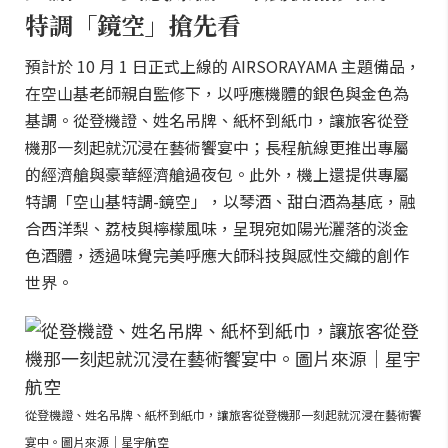
特調「鏡空」搶先看
預計於 10 月 1 日正式上線的 AIRSORAYAMA 主題備品，
在空山基老師親自監修下，以呼應機體的銀色與金色為
基調。從登機證、姓名吊牌、紙杯到紙巾，讓旅客從登
機那一刻起就沉浸在藝術饗宴中；長程航線更推出專屬
的經濟艙與豪華經濟艙過夜包。此外，機上還提供專屬
特調「空山基特調-鏡空」，以琴酒、甜白酒為基底，融
合西洋梨、荔枝與檸檬風味，呈現宛如陽光灑落的淡金
色酒體，透過味覺完美呼應大師科技與感性交織的創作
世界。
從登機證、姓名吊牌、紙杯到紙巾，讓旅客從登機那一刻起就沉浸在藝術饗
宴中。圖片來源｜星宇航空