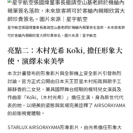
星宇航空張國煒董事長邀請空山基老師於機艙內親筆簽名落款，未來旅客將
可於客艙內親眼欣賞大師珍貴簽名。圖片來源｜星宇航空
亮點二：木村光希 Kōki, 擔任形象大
使，演繹未來美學
本次計畫發布的形象影片與全新機上安全影片引發熱烈
討論。官方正式公開由日本天王巨星木村拓哉與歌手工
藤靜香的二女兒、兼具國際舞台經驗的模特兒女演員及
作曲家「Kōki,（木村光希）」擔任主演，身為新世代代
表的她，以絕美的姿態與氣場完美詮釋了 AIRSORAYAMA
的前衛視覺體驗。
STARLUX AIRSORAYAMA形象影片，由光希擔任形象大