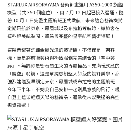
STARLUX AIRSORAYAMA 藝術計畫選用 A350-1000 旗艦
機型（共 350 個座位），自 7 月 12 日起已投入營運，隨
著 10 月 1 日完整主題航班正式啟航，未來這台藝術機將
定期飛航於東京、鳳凰城以及布拉格等航線，讓旅客在
這些絕美航點間，體驗最完整的星宇航空藝術特展！
這架閃耀著洗鍊金屬光澤的藝術機，不僅僅是一架客
機，更是將前衛藝術與極致服務完美結合的「空中藝
廊」。無論你是衝著超生火的專屬備品、充滿儀式感的
「鏡空」特調，還是單純想朝聖大師級的設計美學，都
強烈建議及早鎖定東京、鳳凰城或布拉格的主題航班。
今年下半年，不妨為自己安排一趟別具意義的飛行，親
自登上這架翱翔天際的藝術品，體驗從未感受過的高空
視覺震撼！