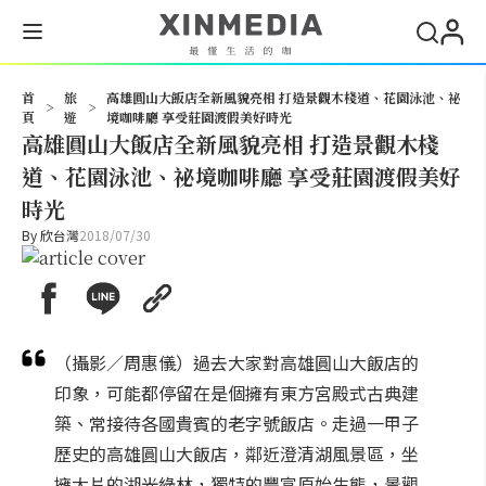
搜尋
首
旅
高雄圓山大飯店全新風貌亮相 打造景觀木棧道、花園泳池、祕
>
>
頁
遊
境咖啡廳 享受莊園渡假美好時光
高雄圓山大飯店全新風貌亮相 打造景觀木棧
道、花園泳池、祕境咖啡廳 享受莊園渡假美好
時光
By
欣台灣
2018/07/30
（攝影／周惠儀）過去大家對高雄圓山大飯店的
印象，可能都停留在是個擁有東方宮殿式古典建
築、常接待各國貴賓的老字號飯店。走過一甲子
歷史的高雄圓山大飯店，鄰近澄清湖風景區，坐
擁大片的湖光綠林，獨特的豐富原始生態，景觀