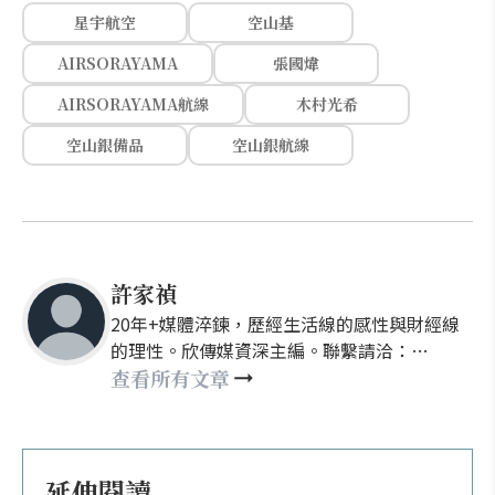
星宇航空
空山基
AIRSORAYAMA
張國煒
AIRSORAYAMA航線
木村光希
空山銀備品
空山銀航線
許家禎
20年+媒體淬鍊，歷經生活線的感性與財經線
的理性。欣傳媒資深主編。聯繫請洽：
nellyhsu@xinmedia.com
查看所有文章
延伸閱讀