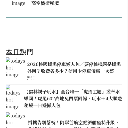
高空藝術秘境
本日熱門
2026桃園機場停車懶人包／要停桃機還是機場
外圍？收費各多少？信用卡停車優惠一次整
理！
【雲林親子玩水】全台唯一「虎爺主題」叢林水
樂園！虎尾632高地免門票回歸，玩水＋4大順遊
秘境一日遊懶人包
搭機告別落枕！阿聯酋航空經濟艙座椅升級，