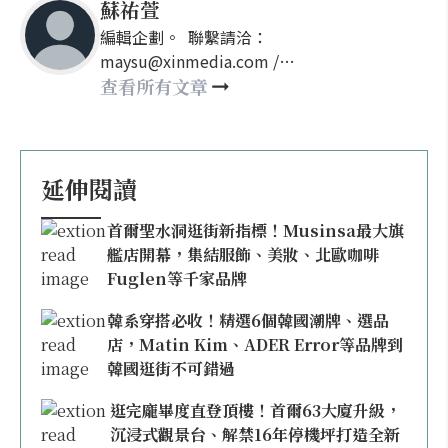
蘇祐萱
編輯企劃。 聯繫請洽：
maysu@xinmedia.com /
may860527@gmail.com
查看所有文章
延伸閱讀
首爾聖水洞逛街新指標！Musinsa最大旗
艦店開幕，集結服飾、美妝、北歐咖啡
Fuglen等千家品牌
韓系穿搭必收！精選6個韓國潮牌、選品
店，Matin Kim、ADER Error等品牌到
韓國逛街不可錯過
逛完龐畢度直登頂樓！首爾63大廈升級，
沉浸式觀景台、解禁16年停機坪打造全新