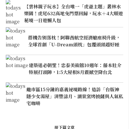
【雲林親子玩水】全台唯一「虎爺主題」叢林水
樂園！虎尾632高地免門票回歸，玩水＋4大順遊
秘境一日遊懶人包
搭機告別落枕！阿聯酋航空經濟艙座椅升級，
全球首創「U-Dream頭枕」包覆頭頸超好睡
建築迷必朝聖！忠泰美術館10週年：藤本壯介
特展打頭陣，1:5大屋根8月震撼空降台北
離市區15分鐘的嘉義祕境路線！造訪「台版神
隱少女湯屋」清豐濤月、湖景窯烤披薩與人氣私
宅咖啡
接下篇文章