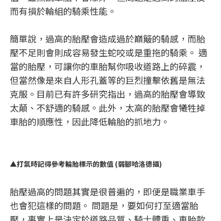
而有損於輪組的騎乘性能。
簡單說，過高的胎壓會造成過於巔簸的騎感，而胎
壓不足則會則成容易發生蛇咬或是重拖的騎乘。 適
當的胎壓，可讓你的車胎幫你吸收道路上的碎震，
但當然像是來自人形孔蓋等的巨烈撞擊依舊是無法
克服。目前已有許多研究指出，過高的胎壓會導致
太顛、不舒適的騎感。此外，太高的胎壓會犧牲掉
車胎的順應性，因此降低輪胎的抓地力。
▲打氣時記得參考輪胎標示的數值 (弱腳哈洛德攝)
胎壓過高的問題其實是很普遍的，即便是職業車手
也會犯這樣的問題。 問題是，要如何打至適當胎
壓，事實上是決定於道路品質、騎士體重、車胎款