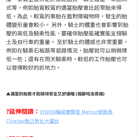
式等，例如胎寬較寬的適當胎壓會比起窄胎來得
低。為此，較寬的車胎在面對障礙物時，發生的胎
體變形量會較小。 另外，騎士的體重也會影響到胎
壓的高低及騎乘性能，要確保胎壓能確實能支撐騎
士及自行車的重量。 至於騎士的體感也非常重要，
例如在騎乘石板路等惡路情況，胎壓就可以稍微降
低一些；還有在雨天騎乘時，較低的工作胎壓也可
以發揮較好的抓地力。
▲適當的胎壓才能騎得安全又舒適喔 (弱腳哈洛德攝)
?延伸閱讀：
VISION輪組實驗室 Metron管胎及
Clincher胎之對比大擂台