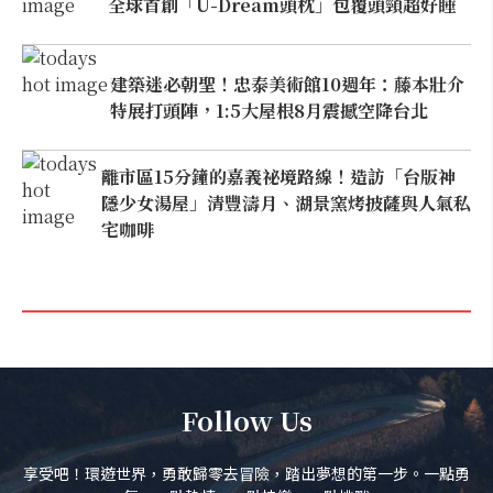
全球首創「U-Dream頭枕」包覆頭頸超好睡
建築迷必朝聖！忠泰美術館10週年：藤本壯介
特展打頭陣，1:5大屋根8月震撼空降台北
離市區15分鐘的嘉義祕境路線！造訪「台版神
隱少女湯屋」清豐濤月、湖景窯烤披薩與人氣私
宅咖啡
Follow Us
享受吧！環遊世界，勇敢歸零去冒險，踏出夢想的第一步。一點勇