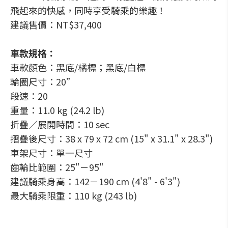
飛起來的快感，同時享受騎乘的樂趣！
建議售價：NT$37,400
車款規格：
車款顏色：黑底/橘標；黑底/白標
輪圈尺寸：20”
段速：20
重量：11.0 kg (24.2 lb)
折疊／展開時間：10 sec
摺疊後尺寸：38 x 79 x 72 cm (15" x 31.1" x 28.3")
車架尺寸：單一尺寸
齒輪比範圍：25"－95"
建議騎乘身高：142－190 cm (4'8" - 6'3")
最大騎乘限重：110 kg (243 lb)