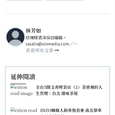
林芳如
欣傳媒資深採訪編輯。
sasalin@xinmedia.com／
happy21917@gmail.com
查看所有文章
延伸閱讀
全台5間文青喫茶店（2）茶香裡的人
生哲理：台北 臻味茶苑
DIZO蜘蛛人新車發表會 南北單車