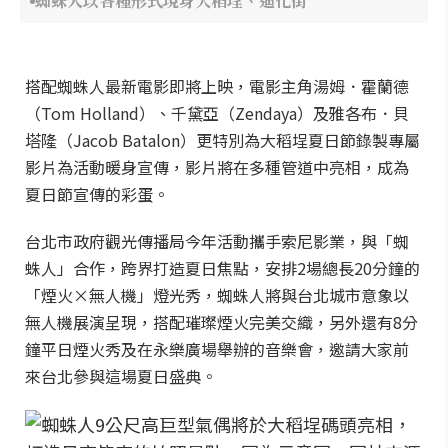
蜘蛛人以各種形式現身大稻埕、迪化街
搭配蜘蛛人最新電影即將上映，電影主角湯姆．霍蘭德
（Tom Holland）、千黛亞（Zendaya）及雅各布．貝
塔隆（Jacob Batalon）更特別為大稻埕夏日節錄製專屬
影片為活動暖身宣傳，影片將在多種管道中亮相，成為
夏日節宣傳的彩蛋。
台北市政府觀光傳播局今年活動攜手索尼影業，與「蜘
蛛人」合作，跨界打造夏日焦點，安排2場總長20分鐘的
「煙火×無人機」燈光秀，蜘蛛人將與台北城市意象以
無人機展演呈現，搭配璀璨煙火完美交織，另外還有8分
鐘平日煙火秀及在永樂廣場舉辦的音樂會，邀請大家前
來台北參與這場夏日盛典。