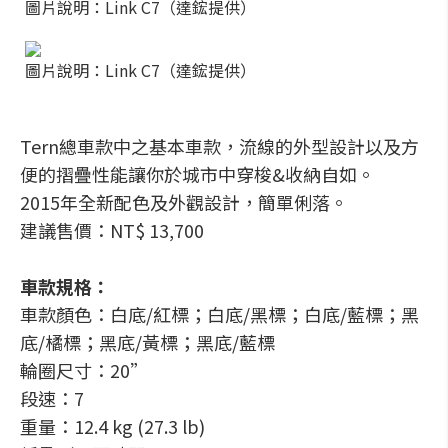
圖片說明：Link C7（達鋐提供）
圖片說明：Link C7（達鋐提供）
Tern總車款中之基本車款，流線的外型設計以及方
便的摺疊性能讓你於城市中穿梭&收納自如。
2015年全新配色及外觀設計，簡單俐落。
建議售價：NT$ 13,700
車款規格：
車款顏色：白底/紅標；白底/黑標；白底/藍標；黑
底/橘標；黑底/黃標；黑底/藍標
輪圈尺寸：20”
段速：7
重量：12.4 kg (27.3 lb)