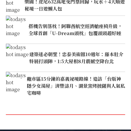
樂園！虎尾632高地免門票回歸，玩水＋4大順遊
秘境一日遊懶人包
搭機告別落枕！阿聯酋航空經濟艙座椅升級，
全球首創「U-Dream頭枕」包覆頭頸超好睡
建築迷必朝聖！忠泰美術館10週年：藤本壯介
特展打頭陣，1:5大屋根8月震撼空降台北
離市區15分鐘的嘉義祕境路線！造訪「台版神
隱少女湯屋」清豐濤月、湖景窯烤披薩與人氣私
宅咖啡