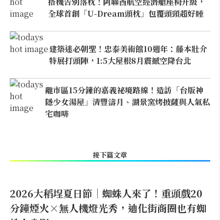
搭機告別落枕！阿聯酋航空經濟艙座椅升級，
全球首創「U-Dream頭枕」包覆頭頸超好睡
建築迷必朝聖！忠泰美術館10週年：藤本壯介
特展打頭陣，1:5大屋根8月震撼空降台北
離市區15分鐘的嘉義祕境路線！造訪「台版神
隱少女湯屋」清豐濤月、湖景窯烤披薩與人氣私
宅咖啡
接下篇文章
2026大稻埕夏日節｜蜘蛛人來了！重頭戲20
分鐘煙火×無人機燈光秀，迪化街商圈也有蜘