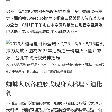
另外，每場煙火秀都有搭配音樂表演，今年邀請溫蒂漫
步、甜約翰Sweet John等多組金曲級與超人氣音樂人接
力登台，8月1日下午則在永樂廣場推出在地音樂盛宴及
IP活動，為大稻埕舊城區注入潮流活力。
2026大稻埕夏日節登場，7/25、8/5、8/15煙火接力綻放，圖為2025年活
動之千輪煙火。圖片來源｜台北市政府觀光傳播局
蜘蛛人以各種形式現身大稻埕、迪化
街
不僅夏日節活動精彩豐富，蜘蛛人還將以各種形式現身
大稻埕！活動現場及迪化街區將設置多處裝置亮點，包