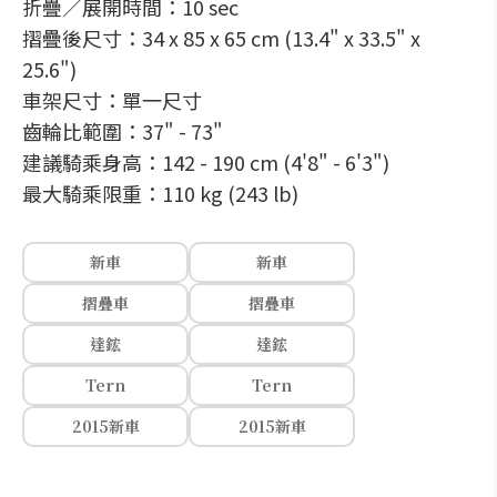
折疊／展開時間：10 sec
摺疊後尺寸：34 x 85 x 65 cm (13.4" x 33.5" x
25.6")
車架尺寸：單一尺寸
齒輪比範圍：37" - 73"
建議騎乘身高：142 - 190 cm (4'8" - 6'3")
最大騎乘限重：110 kg (243 lb)
新車
新車
摺疊車
摺疊車
達鋐
達鋐
Tern
Tern
2015新車
2015新車