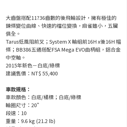
大齒盤搭配11?36齒數的後飛輪設計，擁有極佳的
鍊條變位曲線、快速的檔位變換，麻雀雖小，五臟
俱全。
Tarus低風阻前叉；System X 輪組前16H x後16H 幅
條；BB386五通搭配FSA Mega EVO曲柄組，鋁合金
中空軸。
2015年新色－白底/綠標
建議售價：NT$ 55,400
車款規格：
車款顏色：白底/橘標；白底/綠標
輪圈尺寸：20”
段速：10
重量：9.6 kg (21.2 lb)