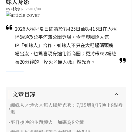
蛛人身影
By
林芳如
2026/07/08
2026大稻埕夏日節將於7月25日至8月15日在大稻
埕碼頭及延平河濱公園登場，今年與國際人氣
IP「蜘蛛人」合作，蜘蛛人不只在大稻埕碼頭廣
場出沒，也驚喜現身迪化街商圈；更將帶來2場總
長20分鐘的「煙火×無人機」燈光秀。
文章目錄
蜘蛛人×煙火×無人機燈光秀：7/25與8/15晚上8點登
場
平日夜晚的主題煙火 加碼為8分鐘