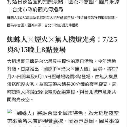
蜘蛛人9公尺高巨型氣偶將於大稻埕碼頭亮相，打造日夜皆宜的拍照景點，
圖為示意圖。圖片來源｜台北市政府觀光傳播局
蜘蛛人×煙火×無人機燈光秀：7/25
與8/15晚上8點登場
大稻埕夏日節是台北最具指標性的夏日活動，今年活動
升級，首度推出「國際IP×煙火×無人機」展演，將在7
月25日開幕及8月15日壓軸場晚間8點登場，由無人機展
演搭配煙火秀，為觀眾帶來總長20分鐘的夜空饗宴，屆
時蜘蛛人將搭配原版電影配樂穿梭，與台北城市意象共
同點亮夜空。