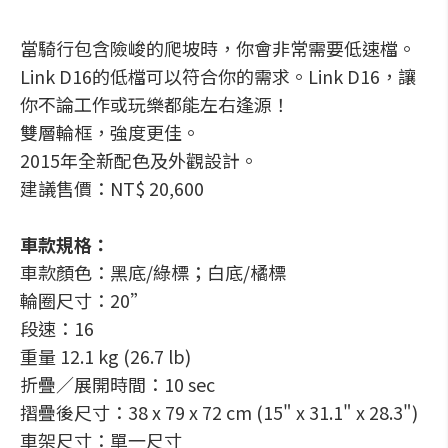
當騎行包含險峻的爬坡時，你會非常需要低速檔。
Link D16的低檔可以符合你的需求。Link D16，讓
你不論工作或玩樂都能左右逢源！
雙層輪框，強度更佳。
2015年全新配色及外觀設計。
建議售價：NT$ 20,600
車款規格：
車款顏色：黑底/綠標；白底/橘標
輪圈尺寸：20”
段速：16
重量 12.1 kg (26.7 lb)
折疊／展開時間：10 sec
摺疊後尺寸：38 x 79 x 72 cm (15" x 31.1" x 28.3")
車架尺寸：單一尺寸