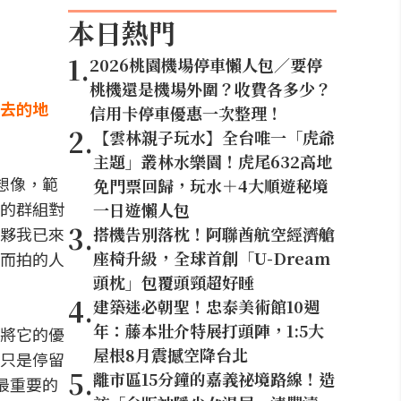
本日熱門
1
.
2026桃園機場停車懶人包／要停
桃機還是機場外圍？收費各多少？
去的地
信用卡停車優惠一次整理！
2
.
【雲林親子玩水】全台唯一「虎爺
主題」叢林水樂園！虎尾632高地
想像，範
免門票回歸，玩水＋4大順遊秘境
的群組對
一日遊懶人包
3
.
夥我已來
搭機告別落枕！阿聯酋航空經濟艙
座椅升級，全球首創「U-Dream
而拍的人
頭枕」包覆頭頸超好睡
4
.
建築迷必朝聖！忠泰美術館10週
年：藤本壯介特展打頭陣，1:5大
將它的優
屋根8月震撼空降台北
只是停留
5
.
離市區15分鐘的嘉義祕境路線！造
最重要的