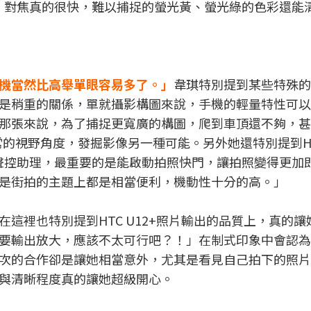
下，對焦真的很快，難以捕捉的螢光黃、螢光綠的色彩還能
機當然比高舉單眼容易多了。」
韋琪特別提到某些特殊的
是稍重的關係，單就攝影構圖來說，手機的輕量特性可以
那張來說，為了捕捉更寬廣的構圖，爬到車頂還不夠，甚
了平常的視野角度，發掘影像另一種可能。另外她還特別提到H
醒聲控助理，最重要的是能啟動拍照快門，讓拍照變得更加
是街拍的主題上都是相當便利，機動性十分的高。」
這裡也特別提到HTC U12+照片輸出的品質上，真的讓
要輸出放大，應該不太可行吧？！」在制式印象中會認為
次的合作卻是讓她相當意外，尤其是看見自己拍下的照片
與清晰程度真的讓她超級開心。