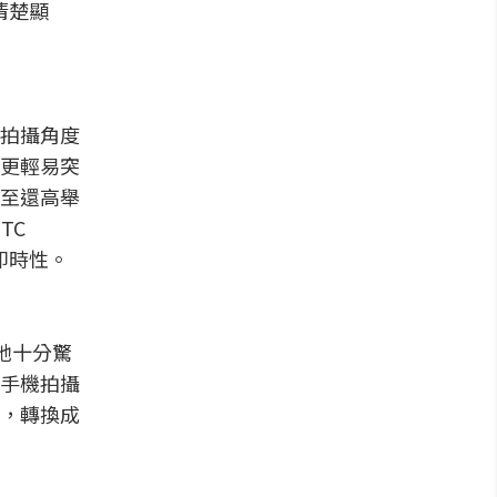
清楚顯
拍攝角度
更輕易突
至還高舉
TC
即時性。
她十分驚
手機拍攝
，轉換成