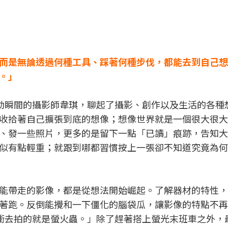
而是無論透過何種工具、踩著何種步伐，都能去到自己想
。」
人感動瞬間的攝影師韋琪，聊起了攝影、創作以及生活的各種
收拾著自己擴張到底的想像；想像世界就是一個很大很大
、發一些照片，更多的是留下一點「已讀」痕跡，告知大
似有點輕重；就跟到哪都習慣按上一張卻不知道究竟為何
能帶走的影像，都是從想法開始崛起。了解器材的特性，
著跑。反倒能攪和一下僵化的腦袋瓜，讓影像的特點不再
一個衝去拍的就是螢火蟲。」除了趕著搭上螢光末班車之外，