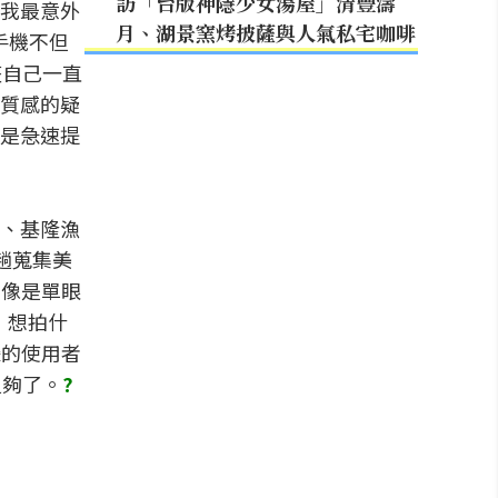
訪「台版神隱少女湯屋」清豐濤
我最意外
月、湖景窯烤披薩與人氣私宅咖啡
手機不但
整自己一直
質感的疑
是急速提
、基隆漁
趟蒐集美
點像是單眼
，想拍什
攝的使用者
足夠了。
?