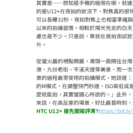
其實是——想知道手機的極限在哪。就連
的是U12+在夜拍的狀況下，對焦真的
可以長曝32秒，夜拍對焦上也相當準確
以來的拍攝習慣。相較於陽光充足的白天
慮也是不少。只是說，單就在首拍測試就
升。
從螢火蟲的視點開展，韋琪一路開往台灣
港、九份老街、平溪天燈等美景，而一次又
景的過程最常使用的拍攝模式，她說道：
的M模式，在調整快門秒速、ISO高低
麼就能拍，其實蠻隨心所欲的。」此外，
來說，在高反差的場景，好比晨昏時刻，
HTC U12+ 搶先開箱評測?
https://bit.l