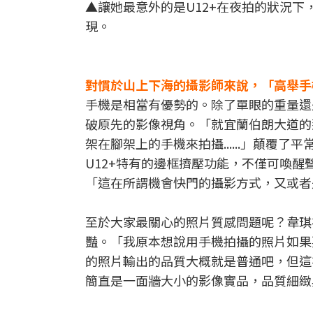
▲讓她最意外的是U12+在夜拍的狀況
現。
對慣於山上下海的攝影師來說，「高舉手
手機是相當有優勢的。除了單眼的重量還
破原先的影像視角。「就宜蘭伯朗大道的
架在腳架上的手機來拍攝......」顛覆
U12+特有的邊框擠壓功能，不僅可喚
「這在所謂機會快門的攝影方式，又或者
至於大家最關心的照片質感問題呢？韋琪在
豔。「我原本想說用手機拍攝的照片如果
的照片輸出的品質大概就是普通吧，但這
簡直是一面牆大小的影像實品，品質細緻