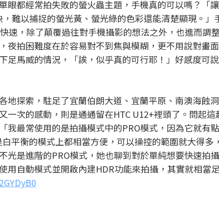
單眼都經常拍失敗的螢火蟲主題，手機真的可以嗎？「讓
很快，難以捕捉的螢光黃、螢光綠的色彩還能清楚顯現。」
與快速，除了顛覆過往對手機攝影的想法之外，也進而調
，夜拍困難度在於容易對不到焦與模糊，更不用說對畫面
下足馬威的情況，「誒，似乎真的可行耶！」好感度可說
各地探索，駐足了宜蘭伯朗大道、宜蘭平原、南澳海蝕洞
一次的感動，則是通通留在HTC U12+裡頭了。問起這
「我最常使用的是拍攝模式中的PRO模式，因為它就有
或是白平衡的模式上都相當方便，可以操控的範圍就大得多
不光是進階的PRO模式，她也聊到對於單純想要快速拍
使用自動模式並開啟內建HDR功能來拍攝，其實就相當
y/2GYDyB0