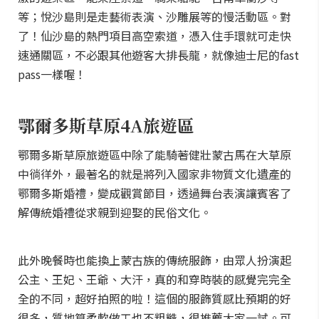
等；悅沙島則是走藝術表演、沙雕展等的慢活動區。對
了！仙沙島的熱門項目高空索道，憑入住手環就可走快
速通關區，不必跟其他遊客大排長龍，就像迪士尼的fast
pass一樣喔！
鄂爾多斯草原4A旅遊區
鄂爾多斯草原旅遊區中除了能騎著健壯蒙古馬在大草原
中徜徉外，最著名的就是將列入國家非物質文化遺產的
鄂爾多斯婚禮，變成觀賞節目，透過舞台表演讓賓客了
解傳統婚禮從求親到迎娶的民俗文化。
此外晚餐時也能換上蒙古族的傳統服飾，由眾人扮演起
公主、王妃、王爺、大汗，真的和穿時裝的感覺完完全
全的不同，超好拍照的啦！這個的服飾質感比預期的好
很多，質地算柔軟做工也不粗糙，很推薦大家一試。可