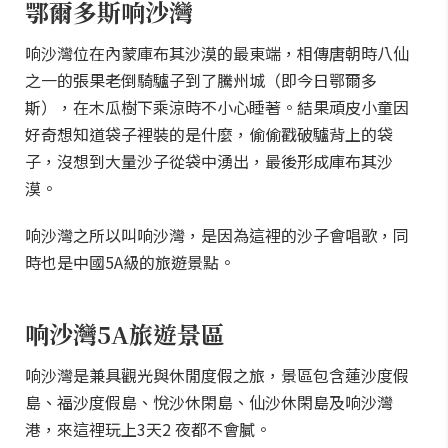
鄂爾多斯响沙灣
响沙灣位在內蒙庫布其沙漠的最東端，相傳唐朝時八仙
之一的張果老倒騎驢子到了騰州城（即今日鄂爾多
斯），在木瓜樹下乘涼時不小心睡著。結果頑皮小童因
好奇想知道袋子裡裝的是什麼，偷偷戳破驢背上的袋
子，沒想到大量沙子從袋中湧出，最後形成庫布其沙
漠。
响沙灣之所以叫响沙灣，是因為這裡的沙子會唱歌，同
時也是中國5A級的旅遊景點。
响沙灣5A
旅遊景區
响沙灣是兼具觀光與休閒度假之旅，景區包含蓮沙度假
島、福沙度假島、悅沙休閑島、仙沙休閑島及响沙灣
港，來這裡玩上3天2 夜都不會膩。