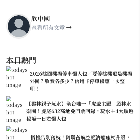
欣中國
查看所有文章
本日熱門
2026桃園機場停車懶人包／要停桃機還是機場
外圍？收費各多少？信用卡停車優惠一次整
理！
【雲林親子玩水】全台唯一「虎爺主題」叢林水
樂園！虎尾632高地免門票回歸，玩水＋4大順遊
秘境一日遊懶人包
搭機告別落枕！阿聯酋航空經濟艙座椅升級，