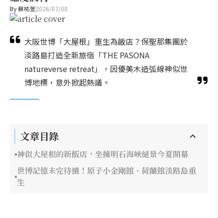
By
蘇祐萱
2026/07/08
大阪世博「大屋根」重生為飯店？保聖那集團於
淡路島打造全新旅宿「THE PASONA
natureverse retreat」，因優美木造弧線神似世
博地標，意外掀起熱議。
文章目錄
神似大屋根的新飯店，坐擁明石海峽絕景今夏開幕
世博記憶未完待續！原子小金剛館、荷蘭館淡路島重
生