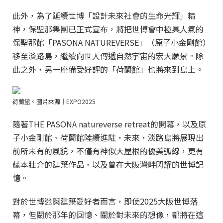
此外，為了延續世博「設計未來社會的生命光輝」精
神，保聖那集團已正式宣布，將把世博會中極具人氣的
保聖那館「PASONA NATUREVERSE」（原子小金剛館）
移至淡路島，繼續向世人傳遞自然宇宙的宏大願景。除
此之外，另一座備受好評的「荷蘭館」也將來到島上。
荷蘭館。圖片來源｜EXPO2025
隨著THE PASONA natureverse retreat的開幕，以及原
子小金剛館、荷蘭館陸續進駐，未來，淡路島將展現出
前所未有的風貌，不僅有神似大屋根的優美弧線，更有
藤本壯介的建築作品，以及曾在大阪灣畔閃耀的世博記
憶。
對於世博迷與建築愛好者而言，即使2025大阪世博落
幕，但關於那年的回憶、關於對未來的想像，都將在這