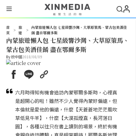
搜尋
首
旅
內蒙旅遊懶人包 七星級響沙灣、大草原策馬、蒙古包美酒佳
>
>
頁
遊
餚 盡在鄂爾多斯
內蒙旅遊懶人包 七星級響沙灣、大草原策馬、
蒙古包美酒佳餚 盡在鄂爾多斯
By
欣中國
2018/08/09
六月時得知有機會造訪內蒙鄂爾多斯時，心裡真
是超開心的啦！雖然不少人覺得內蒙好偏遠，但
本倫就是愛他的偏遠，什麼【天蒼蒼地茫茫風吹
草低見牛羊】，什麼【大漠孤煙直，長河落日
圓】，各種以往只在書上讀到的場景，終於有機
會親自造訪體驗，真是相當期待！鄂爾多斯地理