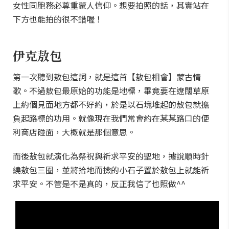
女性同胞務必尊重蒙人信仰。想要拍照的話，其實站在
下方也能拍的很不錯喔！
伊克敖包
第一次聽到敖包這詞，就是這首【敖包相會】蒙古情
歌。不過敖包最原始的功能是地標，畢竟要在遼闊草原
上約個見面地方都不好約，於是以石塊堆起的敖包就擔
負起路標的功用。就像現在我們常會約在某某路口的便
利商店碰面，大概就是那個意思。
而後敖包就演化為祭祝與祈求平安的聖地，據說順時針
繞敖包三圈，並將拾地而撿的小石子置於敖包上就能祈
求平安。不管是不是真的，反正我信了也照做^^