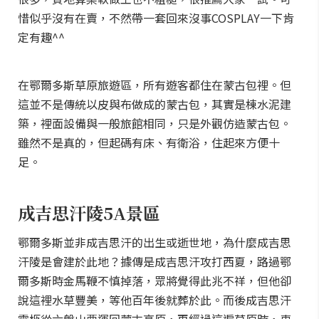
惜似乎沒有在賣，不然帶一套回來沒事COSPLAY一下肯
定有趣^^
在鄂爾多斯草原旅遊區，所有遊客都住在蒙古包裡。但
這並不是傳統以皮與布做成的蒙古包，其實是棟水泥建
築，裡面設備與一般旅館相同，只是外觀仿造蒙古包。
雖然不是真的，但起碼有床、有衛浴，住起來方便十
足。
成吉思汗陵5A景區
鄂爾多斯並非成吉思汗的出生或逝世地，為什麼成吉思
汗陵是會建於此地？據傳是成吉思汗攻打西夏，路過鄂
爾多斯時金馬鞭不慎掉落，眾將覺得此兆不祥，但他卻
說這裡水草豐美，等他百年後就葬於此。而後成吉思汗