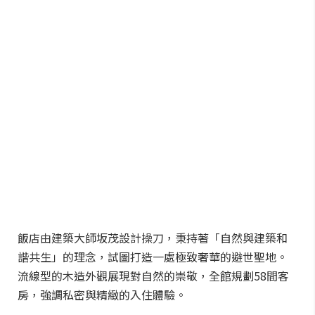
飯店由建築大師坂茂設計操刀，秉持著「自然與建築和
諧共生」的理念，試圖打造一處極致奢華的避世聖地。
流線型的木造外觀展現對自然的崇敬，全館規劃58間客
房，強調私密與精緻的入住體驗。