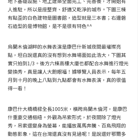
地下基礎設施、地上建築全面完工、完善後，才開始有
人進駐，所以是座整齊、舒適又乾淨的城市。下圖三棟
有點歪的白色建物是圖書館，造型就是三本書；右邊磐
石造型的是博物館，是不是很有特色^^
烏蘭木倫湖畔的水舞表演是康巴什新城夜間最璀璨亮
點，坦白說還真的沒有想到水舞場面如此浩大，下圖其
實只拍到1/3。後方六棟高樓大廈也都配合水舞進行燈光
變換秀，真是讓人大飽眼福！據導覽人員表示，每年五
月到十月的晚上八點到九點都會有水舞表演，真的很值
得一看！
康巴什大橋橋樑全長1005米，橫跨烏蘭木倫河，是康巴
什重要交通樞紐。外觀為吊索形式，於夜間除了燈光
秀，吊索還變身為螢幕，能播放萬馬奔騰、百鳥飛翔的
動態影象，這在台灣還真沒有見過呢！是說還好鄂爾多