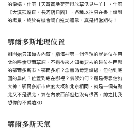
的偏遠，什麼【天蒼蒼地茫茫風吹草低見牛羊】，什麼
【大漠孤煙直，長河落日圓】，各種以往只在書上讀到
的場景，終於有機會親自造訪體驗，真是相當期待！
鄂爾多斯地理位置
剛開始只知道去內蒙，腦海裡第一個浮現的就是位在東
北的呼倫貝爾草原，不過後來才知道要去的是位在西部
的鄂爾多斯市。鄂爾多斯？念書時肯定讀過，但他到底
圓的扁的？位置到底在哪裡？氣候如何？還是得靠估狗
大神。鄂爾多斯市緯度大概和北京相同，就是一個有點
北又不是很北，算在內蒙西部但也沒有很西，總之比我
想像的不偏遠XD
鄂爾多斯天氣