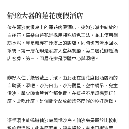
舒適大器的蓮花度假酒店
位在蓮沙度假島上的蓮花度假酒店，宛如沙漠中綻放的
白蓮花。這朵白蓮花是採用特殊綠色工法，並未使用鋼
筋水泥，算是飄浮在沙漠上的飯店，同時也有污水回收
系統。第一層花瓣是酒店大堂與餐廳，第二層花瓣是酒
店客房，第三、四層花瓣是康體中心與酒吧。
辦好入住手續後戴上手環，由此起在蓮花度假酒店內的
自助餐、酒吧、沙海日出、沙海觀星、空中綢吊、兒童
滑沙、篝火晚會等等全都免費。在這裡不用煩惱要玩什
麼、要吃什麼，是個能全然放鬆悠然度假的極好選擇。
憑手環也能暢遊仙沙島與悅沙島。仙沙島是屬於比較刺
激的遊樂區，能乘座索道、騎乘駱駝、吉甫車衝沙等