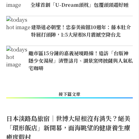
全球首創「U-Dream頭枕」包覆頭頸超好睡
建築迷必朝聖！忠泰美術館10週年：藤本壯介
特展打頭陣，1:5大屋根8月震撼空降台北
離市區15分鐘的嘉義祕境路線！造訪「台版神
隱少女湯屋」清豐濤月、湖景窯烤披薩與人氣私
宅咖啡
接下篇文章
日本淡路島旅宿｜世博大屋根沒有消失？絕美
「環形飯店」新開幕，面海眺望的健康養生療
癒度假村