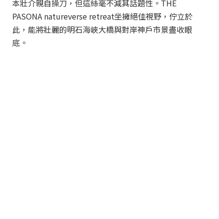
本壯介親自操刀，但這絲毫不減其話題性。THE
PASONA natureverse retreat坐擁絕佳視野，佇立於
此，能將壯麗的明石海峽大橋與對岸神戶市景盡收眼
底。