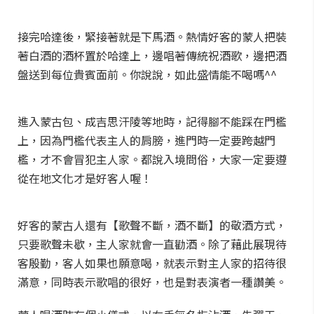
接完哈達後，緊接著就是下馬酒。熱情好客的蒙人把裝
著白酒的酒杯置於哈達上，邊唱著傳統祝酒歌，邊把酒
盤送到每位貴賓面前。你說說，如此盛情能不喝嗎^^
進入蒙古包、成吉思汗陵等地時，記得腳不能踩在門檻
上，因為門檻代表主人的肩膀，進門時一定要跨越門
檻，才不會冒犯主人家。都說入境問俗，大家一定要遵
從在地文化才是好客人喔！
好客的蒙古人還有【歌聲不斷，酒不斷】的敬酒方式，
只要歌聲未歇，主人家就會一直勸酒。除了藉此展現待
客殷勤，客人如果也願意喝，就表示對主人家的招待很
滿意，同時表示歌唱的很好，也是對表演者一種讚美。