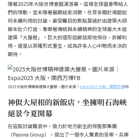
隨著2025年大阪世博會圓滿落幕，這場全球盛會帶給人
們的悸動，並未隨著展期結束消散。在眾多關於場館如
何永續利用的討論，最受矚目的焦點莫過於由建築大師
藤本壯介打造、象徵著傳統與永續精神的全球最大木造
建築「大屋根」。巨大的環形迴廊該原地保存、拆解利
用，還是以某種形式重生，成為許多人心中懸而未決的
期待。
2025大阪世博精神建築大屋根。圖片來源｜
Expo2025 大阪・関西万博
FB
神似大屋根的新飯店，坐擁明石海峽
絕景今夏開幕
在這股討論聲浪中，致力於地方創生的保聖那集團
（Pasona Group），提出了一個令人驚喜的答案。兵庫