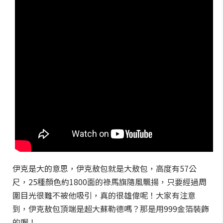
伊克是大的意思，伊克敖包就是大敖包，高度有57公
尺，25種顏色約1800面的祿馬旗隨風飄揚，只要經過周
圍目光很難不被他吸引，真的很雄偉呢！大家有注意
到，伊克敖包頂端是超大蘇勒德嗎？那是用999金箔裝飾
的喔！