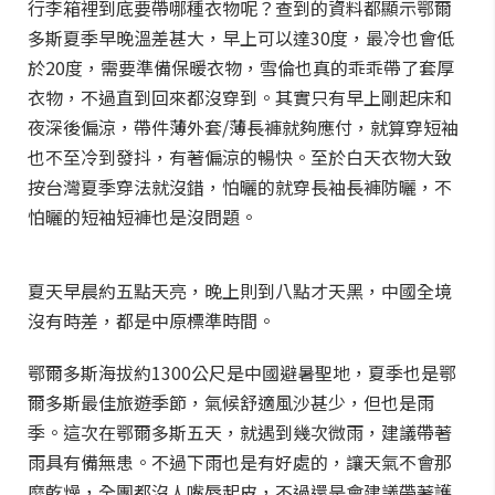
行李箱裡到底要帶哪種衣物呢？查到的資料都顯示鄂爾
多斯夏季早晚溫差甚大，早上可以達30度，最冷也會低
於20度，需要準備保暖衣物，雪倫也真的乖乖帶了套厚
衣物，不過直到回來都沒穿到。其實只有早上剛起床和
夜深後偏涼，帶件薄外套/薄長褲就夠應付，就算穿短袖
也不至冷到發抖，有著偏涼的暢快。至於白天衣物大致
按台灣夏季穿法就沒錯，怕曬的就穿長袖長褲防曬，不
怕曬的短袖短褲也是沒問題。
夏天早晨約五點天亮，晚上則到八點才天黑，中國全境
沒有時差，都是中原標準時間。
鄂爾多斯海拔約1300公尺是中國避暑聖地，夏季也是鄂
爾多斯最佳旅遊季節，氣候舒適風沙甚少，但也是雨
季。這次在鄂爾多斯五天，就遇到幾次微雨，建議帶著
雨具有備無患。不過下雨也是有好處的，讓天氣不會那
麼乾燥，全團都沒人嘴唇起皮，不過還是會建議帶著護