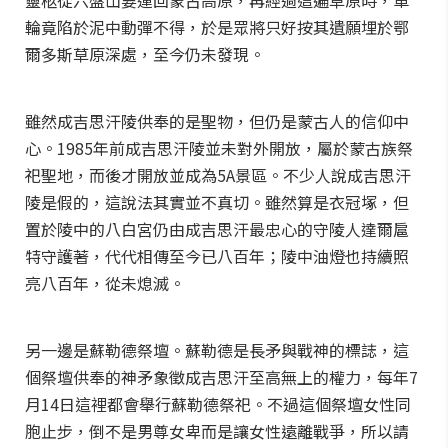
靈柩從六盤山要運回蒙古高原，再經過這遍草原時，車
輪竟陷於泥中動彈不得，於是眾將只好按其遺願埋於鄂
爾多斯草原深處，至今仍未發現。
雖然成吉思汗陵供奉的是聖物，但仍是蒙古人的信仰中
心。1985年前成吉思汗陵並未對外開放，屬於蒙古族祭
祀聖地，而後才開放並成為5A景區。不少人說成吉思汗
陵是假的，這說法其實並不真切。雖然算是衣冠塚，但
置於陵中的八白宮仍由成吉思汗最忠心的守陵人達爾扈
特守護著，代代相傳至今已八百年；陵中油燈也持續照
亮八百年，從未熄滅。
另一邊是蘇勒德祭壇。蘇勒德是長矛與戰神的標誌，這
個祭壇供奉的神矛象徵成吉思汗至高無上的權力，每年7
月14日這裡都會舉行蘇勒德祭祀。不過這個祭壇女性同
胞止步，倒不是男尊女卑而是讓女性遠離戰爭，所以請