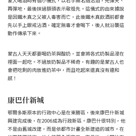
蒙人喝酒時有個小儀式，以右手無名指沾酒，先彈天、
再彈地，最後抹過額頭表示敬祖先。這儀式的由來據說
是因鐵木真之父被人毒害而亡，此後鐵木真飲酒前都會
先以手上銀戒沾酒，確定無毒才會喝下，後人就沿襲這
動作傳承下來。
蒙古人天天都要喝奶茶與酸奶，並會將各式奶製品浸在
裡面一起吃。不過放奶製品不稀奇，有趣的是蒙古人也
會把吃剩的肉放進奶茶中，而且吃起來還真沒有違和
感！
康巴什新城
鄂爾多斯原本的行政中心是在東勝區，後來康巴什新城
興建完成後，在2006成為行政新區。康巴什很特別，他
不是由舊城改建，而是依都市計畫全新建造的城市。在