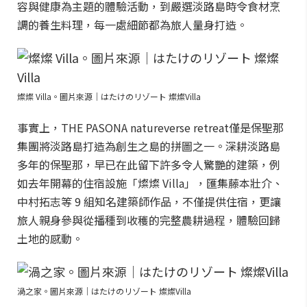
容與健康為主題的體驗活動，到嚴選淡路島時令食材烹
調的養生料理，每一處細節都為旅人量身打造。
燦燦 Villa。圖片來源｜はたけのリゾート 燦燦Villa
事實上，THE PASONA natureverse retreat僅是保聖那
集團將淡路島打造為創生之島的拼圖之一。深耕淡路島
多年的保聖那，早已在此留下許多令人驚艷的建築，例
如去年開幕的住宿設施「燦燦 Villa」，匯集藤本壯介、
中村拓志等 9 組知名建築師作品，不僅提供住宿，更讓
旅人親身參與從播種到收穫的完整農耕過程，體驗回歸
土地的感動。
渦之家。圖片來源｜はたけのリゾート 燦燦Villa