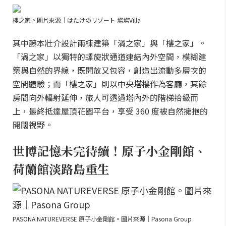
樓之家。圖片來源｜はたけのリゾート 燦燦Villa
其中藤本壯介設計兩棟建築「渦之家」與「樓之家」。
「渦之家」以獨特的螺旋狀通道連結內外空間，模糊建
築與自然的界線，既開放又包容，創造出流動多層次的
空間體驗；而「樓之家」則以中央塔樓作為客廳，其餘
房間向外輻射延伸，旅人可透過塔內外的階梯拾級而
上，最終抵達屋頂花園平台，享受 360 度被自然擁抱的
開闊視野。
世博記憶未完待續！原子小金剛館、
荷蘭館淡路島重生
PASONA NATUREVERSE 原子小金剛館。圖片來源｜Pasona Group