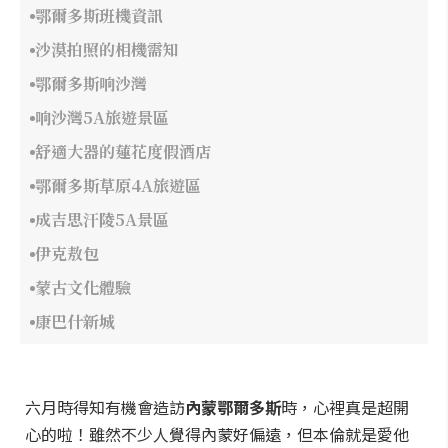
鄂爾多斯班機資訊
沙漠拍照的相機需知
鄂爾多斯响沙灣
响沙灣5A旅遊景區
舒適大器的蓮花度假酒店
鄂爾多斯草原4A旅遊區
成吉思汗陵5A景區
伊克敖包
蒙古文化體驗
康巴什新城
六月時得知有機會造訪
內蒙鄂爾多斯
時，心裡真是超開
心的啦！雖然不少人覺得內蒙好偏遠，但本倫就是愛他