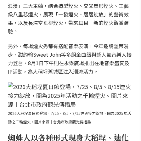
浪漫」三大主軸，結合造型煙火、交叉扇形煙火、工藝
級八重芯煙火，展現「一發煙火、層層綻放」的藝術效
果，以及長滯空垂柳煙火，帶來耳目一新的煙火觀賞體
驗。
另外，每場煙火秀都有搭配音樂表演，今年邀請溫蒂漫
步、甜約翰Sweet John等多組金曲級與超人氣音樂人接
力登台，8月1日下午則在永樂廣場推出在地音樂盛宴及
IP活動，為大稻埕舊城區注入潮流活力。
2026大稻埕夏日節登場，7/25、8/5、8/15煙火接力綻放，圖為2025年活
動之千輪煙火。圖片來源｜台北市政府觀光傳播局
蜘蛛人以各種形式現身大稻埕、迪化