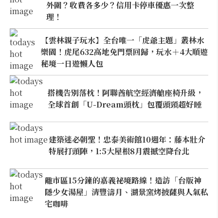
外圍？收費各多少？信用卡停車優惠一次整
理！
【雲林親子玩水】全台唯一「虎爺主題」叢林水
樂園！虎尾632高地免門票回歸，玩水＋4大順遊
秘境一日遊懶人包
搭機告別落枕！阿聯酋航空經濟艙座椅升級，
全球首創「U-Dream頭枕」包覆頭頸超好睡
建築迷必朝聖！忠泰美術館10週年：藤本壯介
特展打頭陣，1:5大屋根8月震撼空降台北
離市區15分鐘的嘉義祕境路線！造訪「台版神
隱少女湯屋」清豐濤月、湖景窯烤披薩與人氣私
宅咖啡