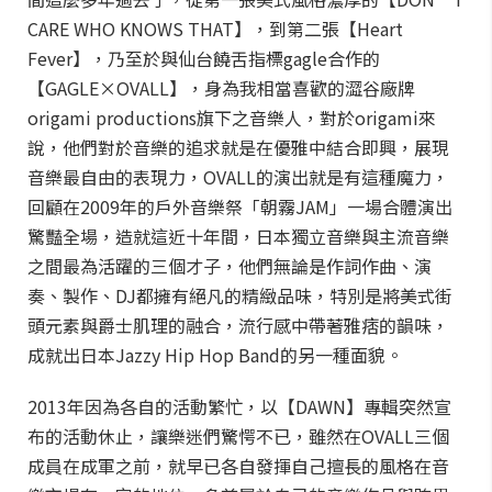
CARE WHO KNOWS THAT】，到第二張【Heart
Fever】，乃至於與仙台饒舌指標gagle合作的
【GAGLE×OVALL】，身為我相當喜歡的澀谷廠牌
origami productions旗下之音樂人，對於origami來
說，他們對於音樂的追求就是在優雅中結合即興，展現
音樂最自由的表現力，OVALL的演出就是有這種魔力，
回顧在2009年的戶外音樂祭「朝霧JAM」一場合體演出
驚豔全場，造就這近十年間，日本獨立音樂與主流音樂
之間最為活躍的三個才子，他們無論是作詞作曲、演
奏、製作、DJ都擁有絕凡的精緻品味，特別是將美式街
頭元素與爵士肌理的融合，流行感中帶著雅痞的韻味，
成就出日本Jazzy Hip Hop Band的另一種面貌。
2013年因為各自的活動繁忙，以【DAWN】專輯突然宣
布的活動休止，讓樂迷們驚愕不已，雖然在OVALL三個
成員在成軍之前，就早已各自發揮自己擅長的風格在音