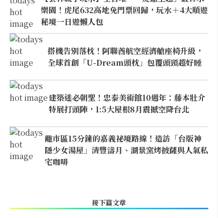
樂園！虎尾632高地免門票回歸，玩水＋4大順遊
秘境一日遊懶人包
搭機告別落枕！阿聯酋航空經濟艙座椅升級，
全球首創「U-Dream頭枕」包覆頭頸超好睡
建築迷必朝聖！忠泰美術館10週年：藤本壯介
特展打頭陣，1:5大屋根8月震撼空降台北
離市區15分鐘的嘉義祕境路線！造訪「台版神
隱少女湯屋」清豐濤月、湖景窯烤披薩與人氣私
宅咖啡
接下篇文章