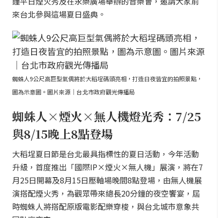
鐘平日煙火秀及在永樂廣場舉辦的音樂會，邀請大家前
來台北參與這場夏日盛典。
蜘蛛人9公尺高巨型氣偶將於大稻埕碼頭亮相，打造日夜皆宜的拍照景點，
圖為示意圖。圖片來源｜台北市政府觀光傳播局
蜘蛛人×煙火×無人機燈光秀：7/25
與8/15晚上8點登場
大稻埕夏日節是台北最具指標性的夏日活動，今年活動
升級，首度推出「國際IP×煙火×無人機」展演，將在7
月25日開幕及8月15日壓軸場晚間8點登場，由無人機展
演搭配煙火秀，為觀眾帶來總長20分鐘的夜空饗宴，屆
時蜘蛛人將搭配原版電影配樂穿梭，與台北城市意象共