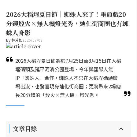
2026大稻埕夏日節｜蜘蛛人來了！重頭戲20
分鐘煙火×無人機燈光秀，迪化街商圈也有蜘
蛛人身影
By
林芳如
2026/07/08
2026大稻埕夏日節將於7月25日至8月15日在大稻
埕碼頭及延平河濱公園登場，今年與國際人氣
IP「蜘蛛人」合作，蜘蛛人不只在大稻埕碼頭廣
場出沒，也驚喜現身迪化街商圈；更將帶來2場總
長20分鐘的「煙火×無人機」燈光秀。
文章目錄