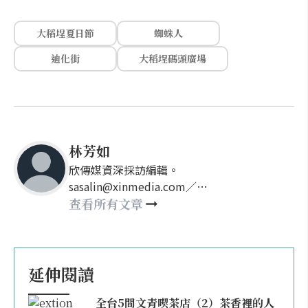
大稻埕夏日節
蜘蛛人
迪化街
大稻埕碼頭廣場
林芳如
欣傳媒資深採訪編輯。
sasalin@xinmedia.com／
happy21917@gmail.com
查看所有文章
延伸閱讀
全台5間文青喫茶店（2）茶香裡的人