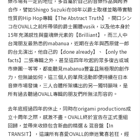
樂市場有一定的地位，多首屬於自己的音樂作品與跨界
合作，譬如Shingo Suzuki在08年以爵士取樣並略帶實驗
性質的Hip Hop專輯【The Abstract Truth】，関口シン
コ在OVALL之前所帶領的爵士團體vusik，以及他本身於
15年充滿感性與靈魂樂元素的【Brilliant】，而三人中
台灣朋友最熟悉的mabanua，近期在去年與西原健一郎
的台北演出，他自己的【done already】、【only the
facts】二張專輯之外，甚至這四年吹起的眾多復古或城
市樂團…等等，都能聽見mabanua豐富且無極限的創作
力，但無論如何，這三個人的單飛活動即便持續在日本
音樂市場發燒，三人合體所架構出的另一獨特韻味，是
所有過去聽過OVALL專輯的朋友們所無法形容的。
去年底經過四年的休止，同時在origami productions成
立十周年之際，感激不盡。OVALL終於宣告在正式重組
回歸，並帶來收錄包含新曲的精選 & 混音盤【In
TRANSIT】，這讓所有喜愛OVALL的樂迷驚喜若狂，經