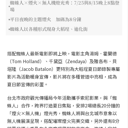
蜘蛛人×煙火×無人機燈光秀：7/25與8/15晚上8點登
場
平日夜晚的主題煙火 加碼為8分鐘
蜘蛛人以各種形式現身大稻埕、迪化街
搭配蜘蛛人最新電影即將上映，電影主角湯姆．霍蘭德
（Tom Holland）、千黛亞（Zendaya）及雅各布．貝
塔隆（Jacob Batalon）更特別為大稻埕夏日節錄製專屬
影片為活動暖身宣傳，影片將在多種管道中亮相，成為
夏日節宣傳的彩蛋。
台北市政府觀光傳播局今年活動攜手索尼影業，與「蜘
蛛人」合作，跨界打造夏日焦點，安排2場總長20分鐘的
「煙火×無人機」燈光秀，蜘蛛人將與台北城市意象以
無人機展演呈現，搭配璀璨煙火完美交織，另外還有8分