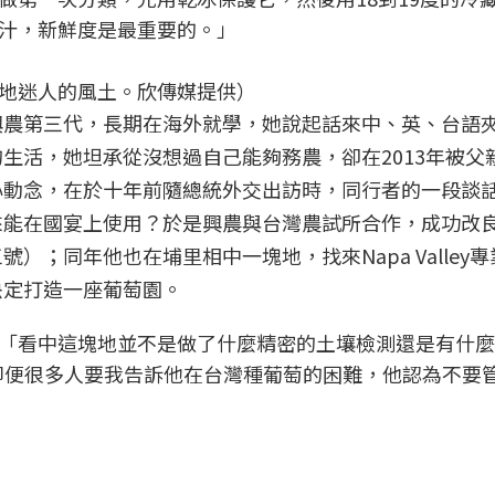
汁，新鮮度是最重要的。」
地迷人的風土。欣傳媒提供）
興農第三代，長期在海外就學，她說起話來中、英、台語
生活，她坦承從沒想過自己能夠務農，卻在2013年被父
心動念，在於十年前隨總統外交出訪時，同行者的一段談
來能在國宴上使用？於是興農與台灣農試所合作，成功改
）；同年他也在埔里相中一塊地，找來Napa Valley
決定打造一座葡萄園。
「看中這塊地並不是做了什麼精密的土壤檢測還是有什麼
的直覺。即便很多人要我告訴他在台灣種葡萄的困難，他認為不要