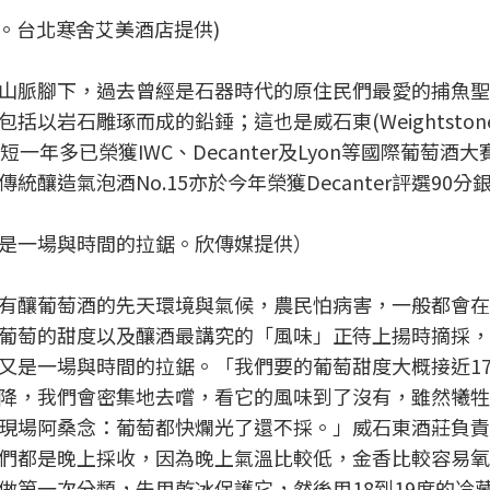
。台北寒舍艾美酒店提供)
山脈腳下，過去曾經是石器時代的原住民們最愛的捕魚聖
以岩石雕琢而成的鉛錘；這也是威石東(Weightston
年多已榮獲IWC、Decanter及Lyon等國際葡萄酒
釀造氣泡酒No.15亦於今年榮獲Decanter評選90分
是一場與時間的拉鋸。欣傳媒提供）
有釀葡萄酒的先天環境與氣候，農民怕病害，一般都會在
葡萄的甜度以及釀酒最講究的「風味」正待上揚時摘採，
又是一場與時間的拉鋸。「我們要的葡萄甜度大概接近1
降，我們會密集地去嚐，看它的風味到了沒有，雖然犧牲
現場阿桑念：葡萄都快爛光了還不採。」威石東酒莊負責
們都是晚上採收，因為晚上氣溫比較低，金香比較容易氧
做第一次分類，先用乾冰保護它，然後用18到19度的冷