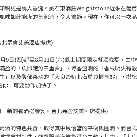
更是誘人垂涎。威石東酒莊Weightstone近來在葡
風味如此飽滿的氣泡酒，令人驚艷。現在，你可以一次品
台北寒舍艾美酒店提供)
8月9日(四)起至8月11日(六)獻上期間限定餐酒晚宴，由
滿盈的「魚卵鮑魚三重奏」、粵香溫潤的「香根明火筍殼
牛」以及馥郁柔滑的「大良炒奶北海扇貝握司蝦」，搭配
的你，可要動作加快了。
目一新的餐酒搭饗宴。台北寒舍艾美酒店提供)
萄酒的特色共食，取得其中最恰當的平衡與圓潤。而台式
掌握食材特性，嚴選肥美海鮮為菜色主軸，其中，「大良