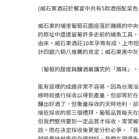
(威石東酒莊於餐宴中共有5款酒搭配菜色
威石東的埔里葡萄莊園座落於巍峨的中央
的原址中還遺留著許多史前的捕魚工具，包括
由來。威石東酒莊10年孕育有成，上市短短一
計四銀六銅八推薦的肯定；威石東黑中灰傳統
（葡萄的甜度與釀酒最講究的「風味」，
能有這樣的成績非常不容易，因為台灣沒
綠時就進行採收以得到產量，但卻等於在
釀出好酒了，但衡量採收的天時地利，卻
接近採收的那三個禮拜，葡萄品質每天在
但我們堅持要到一定品質才採收，常常被
說。而在決定採收後更是分秒必爭。「我
越低風味就能保存得越好。我們在現場先