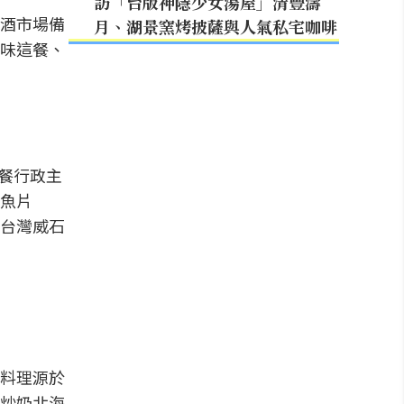
訪「台版神隱少女湯屋」清豐濤
萄酒市場備
月、湖景窯烤披薩與人氣私宅咖啡
味這餐、
中餐行政主
魚片
台灣威石
料理源於
炒奶北海