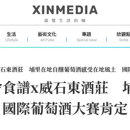
生活
藝術文化
專題
欣觀
Lifestyle
Art Pulse
Special Issue
Notes
威石東酒莊 埔里在地自釀葡萄酒感受在地風土 國
舍食譜x威石東酒莊 
 國際葡萄酒大賽肯定