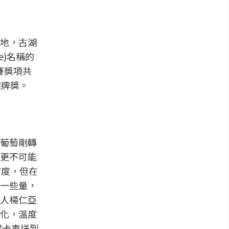
地，古湖
e)名稱的
大賽獎項共
銀牌獎。
葡萄剛轉
更不可能
7度，但在
一些量，
人楊仁亞
化，溫度
藏卡車送到