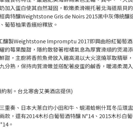
奶加入蛋白使其自然凝固，軟嫩柔滑襯托著北海道扇貝的
ightstone Gris de Noirs 2015黑中灰傳統
、葡萄柚果香繽紛釋放。
eightstone Impromptu 2017即興曲粉紅葡萄
耀的莓果酸甜，隱約散發著柑橘氣息為厚實滑順的煲湯添
鮮甜，主廚將香煎魚骨放入雞高湯以大火滾燒萃取精華，
九分熟，保持肉質滑嫩並搭配著皮蛋的鹹香，暖湯柔潤入
預約制。台北寒舍艾美酒店提供)
三重奏、日本大蔥白灼小田和牛、蜆湯蛤蜊什耳冬瓜環盅
，還有2014木杉白葡萄酒特釀 N°14、2015木杉白
°14。