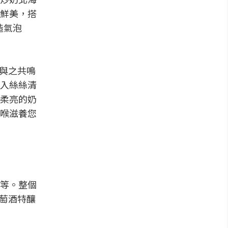
鮮美，搭
釀造氣泡
酒與之共鳴
入絲絲清
柔亮的奶
喉滋養您
等。整個
葡萄酒特釀