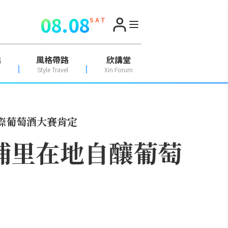
08.08
S A T
點
風格帶路
欣講堂
Style Travel
Xin Forum
際葡萄酒大賽肯定
埔里在地自釀葡萄