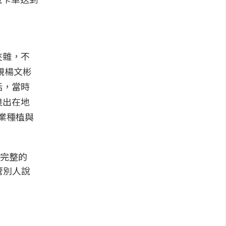
夾雜，不
親楊文彬
話，當時
良出在地
專業種植與
完整的
管別人說