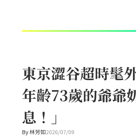
東京澀谷超時髦外帶
年齡73歲的爺爺
息！」
By
林芳如
2026/07/09