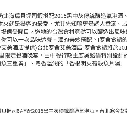
奶北海扇貝握司蝦搭配2015黑中灰傳統釀造氣泡酒
本來就是饕客的最愛，尤其先知鴨更是誘人垂涎。
葡萄酒市場備受矚目，道地的台灣食材竟然可以釀造出風味
你可以一次品味這餐、酒的美妙搭配。(寒舍食譜
美酒店提供)台北寒舍艾美酒店-寒舍食譜將於201
獻上期間限定餐酒晚宴，由中餐行政主廚吳銘儒特別設計
鮑魚三重奏」、粵香溫潤的「香根明火筍殼魚片湯」
貝握司蝦搭配2015黑中灰傳統釀造氣泡酒。台北寒舍艾