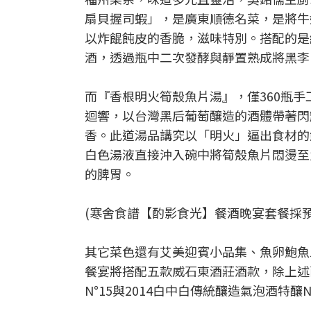
扇貝握司蝦」，是廣東順德名菜，是將牛
以炸餛飩皮的香脆，滋味特別。搭配的是經典特釀We
酒，透過瓶中二次發酵與靜置熟成將黑李
而『香根明火筍殼魚片湯』，僅360瓶手工釀製W
迴響，以台灣黑后葡萄釀造的酒體帶著閃
香。此道湯品講究以「明火」逼出食材的
白色湯液直接沖入碗中將筍殼魚片悶燙至
的脾胃。
(寒舍食譜【酌影食光】餐酒晚宴套餐採
其它菜色還有艾美迎賓小品集、魚卵鮑魚
餐宴將搭配五款威石東酒莊酒款，除上述兩款
N°15與2014白中白傳統釀造氣泡酒特釀N