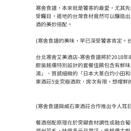
寒舍食譜，本來就是饕客的最愛，尤其先知鴨
受矚目，道地的台灣食材竟然可以釀造出
酒的美妙搭配。
(寒舍食譜的美味，早已深受饕客肯定。
台北寒舍艾美酒店-寒舍食譜將於2018年
廚吳銘儒特別設計的套餐佳餚包含有鮮味
湯」、質感細緻的「日本大蔥白灼小田和
東酒莊5支究極酒款，席次有限，想嚐鮮
(寒舍食譜與威石東酒莊合作推出令人耳
餐酒搭配原理在於突顯食材調性或融合葡
福州菜系，味道多元且靈活，吳銘儒主廚