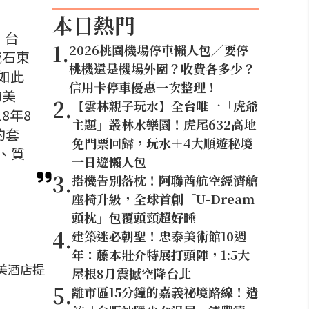
本日熱門
。台
1
.
2026桃園機場停車懶人包／要停
威石東
桃機還是機場外圍？收費各多少？
如此
信用卡停車優惠一次整理！
的美
2
.
【雲林親子玩水】全台唯一「虎爺
8年8
主題」叢林水樂園！虎尾632高地
的套
免門票回歸，玩水＋4大順遊秘境
、質
一日遊懶人包
3
.
搭機告別落枕！阿聯酋航空經濟艙
座椅升級，全球首創「U-Dream
頭枕」包覆頭頸超好睡
4
.
建築迷必朝聖！忠泰美術館10週
年：藤本壯介特展打頭陣，1:5大
美酒店提
屋根8月震撼空降台北
5
.
離市區15分鐘的嘉義祕境路線！造