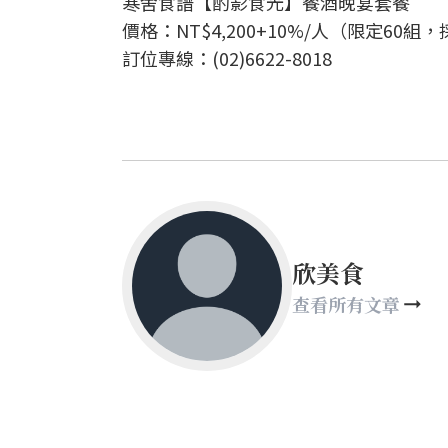
寒舍食譜【酌影食光】餐酒晚宴套餐
價格：NT$4,200+10%/人（限定60
訂位專線：(02)6622-8018
欣美食
查看所有文章