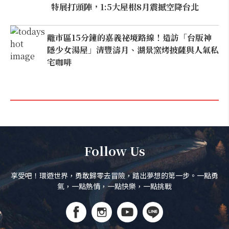
特展打頭陣，1:5大屋根8月震撼空降台北
離市區15分鐘的嘉義祕境路線！造訪「台版神
隱少女湯屋」清豐濤月、湖景窯烤披薩與人氣私
宅咖啡
Follow Us
享受吧！環遊世界，勇敢歸零去冒險，踏出夢想的第一步。一點勇
氣，一點熱情，一點快樂，一點挑戰