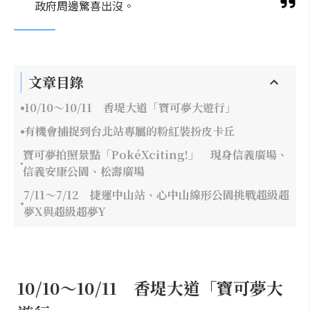
政府周邊驚喜出沒。
文章目錄
10/10～10/11 香堤大道「寶可夢大遊行」
有機會捕捉到台北站專屬的粉紅裝扮皮卡丘
寶可夢拍照景點「PokéXciting!」 現身信義廣場、
信義安康公園、松壽廣場
7/11～7/12 捷運中山站、心中山線形公園挑戰超級超
夢X與超級超夢Y
10/10～10/11 香堤大道「寶可夢大