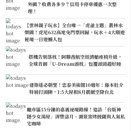
外圍？收費各多少？信用卡停車優惠一次整
理！
【雲林親子玩水】全台唯一「虎爺主題」叢林水
樂園！虎尾632高地免門票回歸，玩水＋4大順遊
秘境一日遊懶人包
搭機告別落枕！阿聯酋航空經濟艙座椅升級，
全球首創「U-Dream頭枕」包覆頭頸超好睡
建築迷必朝聖！忠泰美術館10週年：藤本壯介
特展打頭陣，1:5大屋根8月震撼空降台北
離市區15分鐘的嘉義祕境路線！造訪「台版神
隱少女湯屋」清豐濤月、湖景窯烤披薩與人氣私
宅咖啡