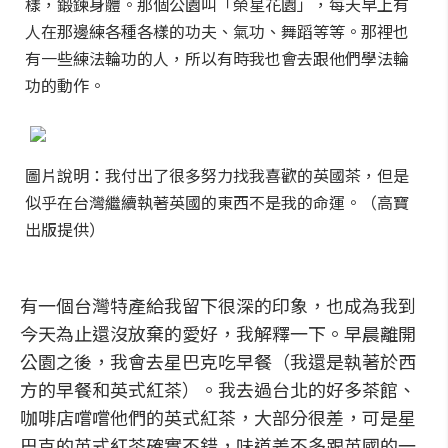
樣，鍛鍊身體。那個公園叫「榮星花園」，每天早上有
人在那邊練各種各樣的功夫、氣功、舞蹈等等。那裡也
有一些練法輪功的人，所以有時我也會去跟他們學法輪
功的動作。
圖片說明：我付出了很多努力找我喜歡的英國茶，但是
似乎在台灣繼續執著英國的東西不是我的命運。（高寶
出版提供）
有一個台灣特產給我留下很深的印象，也成為我到
今天為止還沒放棄的愛好，我解釋一下。早晨離開
公園之後，我會去星巴克吃早餐（我還是執著於西
方的早餐和英式紅茶）。我去過台北的好多茶館、
咖啡店嚐嚐他們的英式紅茶，大部分很差，可是星
巴克的英式紅茶確實不錯，味道差不多跟英國的一