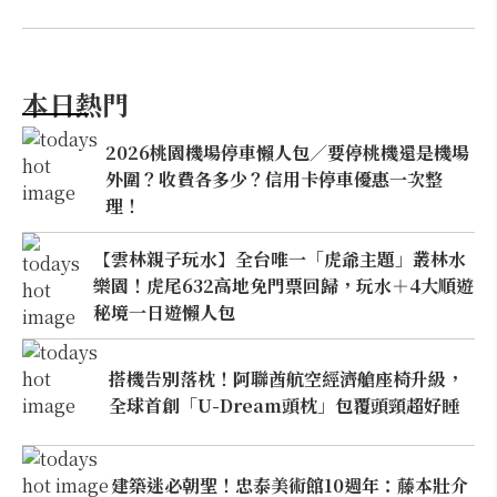
本日熱門
2026桃園機場停車懶人包／要停桃機還是機場
外圍？收費各多少？信用卡停車優惠一次整
理！
【雲林親子玩水】全台唯一「虎爺主題」叢林水
樂園！虎尾632高地免門票回歸，玩水＋4大順遊
秘境一日遊懶人包
搭機告別落枕！阿聯酋航空經濟艙座椅升級，
全球首創「U-Dream頭枕」包覆頭頸超好睡
建築迷必朝聖！忠泰美術館10週年：藤本壯介