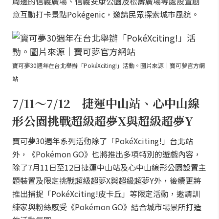
周邊的信義廣場、信義安康公園及松壽廣場等處設置創
意互動打卡景點Pokégenic，邀請民眾探索城市風貌。
寶可夢30週年在台北舉辦「PokéXciting!」活動。圖片來源｜寶可夢官方網
站
7/11～7/12 捷運中山站、心中山線
形公園挑戰超級超夢X與超級超夢Y
寶可夢30週年系列活動除了「PokéXciting!」台北站
外，《Pokémon GO》也將推出多項特別的遊戲內容，
除了7月11日至12日捷運中山站及心中山線形公園設置主
題裝置及限定挑戰超級超夢X與超級超夢Y外，後續更將
推出捕捉「PokéXciting!皮卡丘」等限定活動，邀請訓
練家與粉絲感受《Pokémon GO》結合城市場景所打造