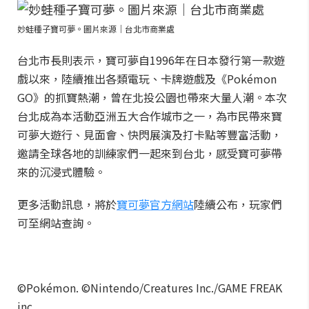
妙蛙種子寶可夢。圖片來源｜台北市商業處
台北市長則表示，寶可夢自1996年在日本發行第一款遊
戲以來，陸續推出各類電玩、卡牌遊戲及《Pokémon
GO》的抓寶熱潮，曾在北投公園也帶來大量人潮。本次
台北成為本活動亞洲五大合作城市之一，為市民帶來寶
可夢大遊行、見面會、快閃展演及打卡點等豐富活動，
邀請全球各地的訓練家們一起來到台北，感受寶可夢帶
來的沉浸式體驗。
更多活動訊息，將於
寶可夢官方網站
陸續公布，玩家們
可至網站查詢。
©Pokémon. ©Nintendo/Creatures Inc./GAME FREAK
inc.