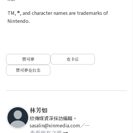
TM, ®, and character names are trademarks of
Nintendo.
寶可夢
皮卡丘
寶可夢在台北
林芳如
欣傳媒資深採訪編輯。
sasalin@xinmedia.com／
happy21917@gmail.com
查看所有文章