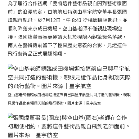
為了履行合作初期「要將這件藝術品親自開到藝術家面
前」的浪漫約定，首航航班特別由星宇航空董事長張國
煒親自執飛，於7月12日上午 8:43 從桃園機場起飛，並
順利降落東京成田機場。空山基老師不僅親赴現場迎
接，張國煒董事長更邀請大師於機艙內親筆簽名落款，
兩人在藝術機前留下了極具歷史意義的合影，見證這件
飛行藝術品正式展翅翱翔。
空山基老師親臨成田機場迎接這架自己與星宇航空共同打造的藝術機，親眼
見證作品化身翱翔天際的飛行藝術。圖片來源｜星宇航空