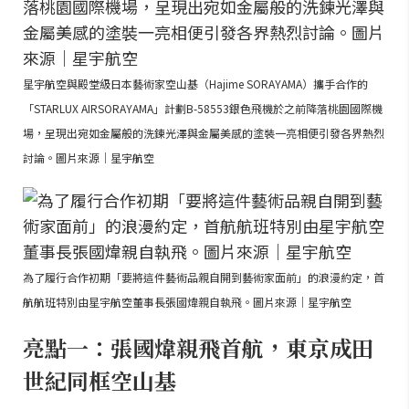
星宇航空與殿堂級日本藝術家空山基（Hajime SORAYAMA）攜手合作的
「STARLUX AIRSORAYAMA」計劃B-58553銀色飛機於之前降落桃園國際機
場，呈現出宛如金屬般的洗鍊光澤與金屬美感的塗裝一亮相便引發各界熱烈
討論。圖片來源｜星宇航空
為了履行合作初期「要將這件藝術品親自開到藝術家面前」的浪漫約定，首
航航班特別由星宇航空董事長張國煒親自執飛。圖片來源｜星宇航空
亮點一：張國煒親飛首航，東京成田
世紀同框空山基