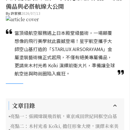
備品與必搭航線大公開
By
許家禎
2026/07/13
當頂級航空服務遇上日本殿堂級藝術，一場顛覆
想像的飛行美學就此震撼登場！星宇航空攜手大
師空山基打造的「STARLUX AIRSORAYAMA」金
屬塗裝藝術機正式起飛，不僅有絕美專屬備品，
更請來木村光希 Kōki 演繹前衛大片，準備讓全球
航空迷與時尚圈陷入瘋狂。
文章目錄
亮點一：張國煒親飛首航，東京成田世紀同框空山基
亮點二：木村光希 Kōki, 擔任形象大使，演繹未來美