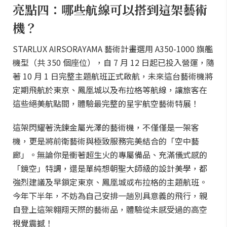
亮點四：哪些航線可以搭到這架藝術
機？
STARLUX AIRSORAYAMA 藝術計畫選用 A350-1000 旗艦
機型（共 350 個座位），自 7 月 12 日起已投入營運，隨
著 10 月 1 日完整主題航班正式啟航，未來這台藝術機將
定期飛航於東京、鳳凰城以及布拉格等航線，讓旅客在
這些絕美航點間，體驗最完整的星宇航空藝術特展！
這架閃耀著洗鍊金屬光澤的藝術機，不僅僅是一架客
機，更是將前衛藝術與極致服務完美結合的「空中藝
廊」。無論你是衝著超生火的專屬備品、充滿儀式感的
「鏡空」特調，還是單純想朝聖大師級的設計美學，都
強烈建議及早鎖定東京、鳳凰城或布拉格的主題航班。
今年下半年，不妨為自己安排一趟別具意義的飛行，親
自登上這架翱翔天際的藝術品，體驗從未感受過的高空
視覺震撼！