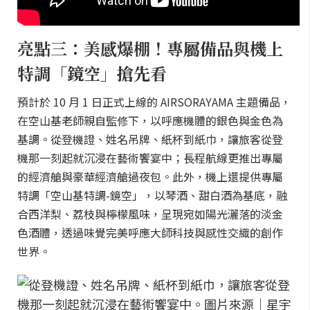
亮點三：美感爆棚！專屬備品與機上
特調「鏡空」搶先看
預計於 10 月 1 日正式上線的 AIRSORAYAMA 主題備品，
在空山基老師親自監修下，以呼應機體的銀色與金色為
基調。從登機證、姓名吊牌、紙杯到紙巾，讓旅客從登
機那一刻起就沉浸在藝術饗宴中；長程航線更推出專屬
的經濟艙與豪華經濟艙過夜包。此外，機上還提供專屬
特調「空山基特調-鏡空」，以琴酒、甜白酒為基底，融
合西洋梨、荔枝與檸檬風味，呈現宛如陽光灑落的淡金
色酒體，透過味覺完美呼應大師科技與感性交織的創作
世界。