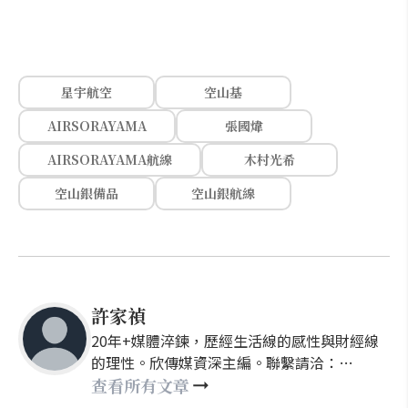
星宇航空
空山基
AIRSORAYAMA
張國煒
AIRSORAYAMA航線
木村光希
空山銀備品
空山銀航線
許家禎
20年+媒體淬鍊，歷經生活線的感性與財經線
的理性。欣傳媒資深主編。聯繫請洽：
nellyhsu@xinmedia.com
查看所有文章