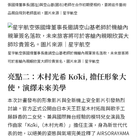
張國煒董事長(圖左)與空山基(圖右)老師在合作初期便相約，要將這件藝術
品親自飛到老師面前。圖片來源｜星宇航空
星宇航空張國煒董事長邀請空山基老師於機艙內親筆簽名落款，未來旅客將
可於客艙內親眼欣賞大師珍貴簽名。圖片來源｜星宇航空
亮點二：木村光希 Kōki, 擔任形象大
使，演繹未來美學
本次計畫發布的形象影片與全新機上安全影片引發熱烈
討論。官方正式公開由日本天王巨星木村拓哉與歌手工
藤靜香的二女兒、兼具國際舞台經驗的模特兒女演員及
作曲家「Kōki,（木村光希）」擔任主演，身為新世代代
表的她，以絕美的姿態與氣場完美詮釋了 AIRSORAYAMA