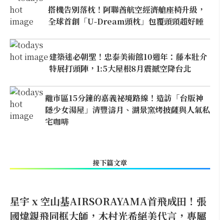
搭機告別落枕！阿聯酋航空經濟艙座椅升級，
全球首創「U-Dream頭枕」包覆頭頸超好睡
建築迷必朝聖！忠泰美術館10週年：藤本壯介
特展打頭陣，1:5大屋根8月震撼空降台北
離市區15分鐘的嘉義祕境路線！造訪「台版神
隱少女湯屋」清豐濤月、湖景窯烤披薩與人氣私
宅咖啡
接下篇文章
星宇 x 空山基AIRSORAYAMA首飛成田！張
國煒親飛同框大師，木村光希絕美代言，專屬