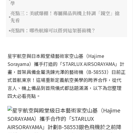
學
亮點三：美感爆棚！專屬備品與機上特調「鏡空」搶
先看
亮點四：哪些航線可以搭到這架藝術機？
星宇航空與日本殿堂級藝術家空山基（Hajime
Sorayama）攜手打造的「STARLUX AIRSORAYAMA」計
畫，首架具備金屬洗鍊光澤的藝術機（B-58553）日前正
式首航東京！這場重新定義航空美學的跨界合作，從代
言人、機上備品到首飛儀式都話題滿滿，以下為您整理
四大必看亮點。