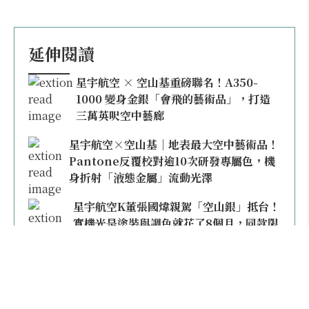
延伸閱讀
星宇航空 × 空山基重磅聯名！A350-
1000 變身金銀「會飛的藝術品」，打造
三萬英呎空中藝廊
星宇航空×空山基｜地表最大空中藝術品！
Pantone反覆校對逾10次研發專屬色，機
身折射「液態金屬」流動光澤
星宇航空K董張國煒親駕「空山銀」抵台！
實機光是塗裝與調色就花了8個月，同款限
量模型上架即秒殺