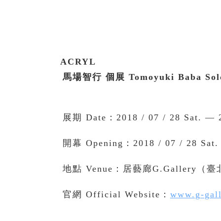
ACRYL
馬場智行 個展
Tomoyuki Baba Solo
展期 Date：2018 / 07 / 28 Sat. — 2
開幕 Opening：2018 / 07 / 28 Sat.
地點 Venue：居藝廊G.Gallery
官網 Official Website：
www.g-gall