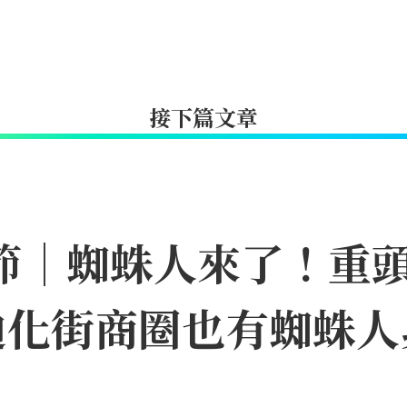
接下篇文章
日節｜蜘蛛人來了！重
迪化街商圈也有蜘蛛人