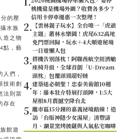
1
.
2026桃園機場停車懶人包／要停
桃機還是機場外圍？收費各多少？
信用卡停車優惠一次整理！
公分的壓
2
.
【雲林親子玩水】全台唯一「虎爺
拍攝水族
主題」叢林水樂園！虎尾632高地
人造之物
免門票回歸，玩水＋4大順遊秘境
4點，藝
一日遊懶人包
3
.
搭機告別落枕！阿聯酋航空經濟艙
座椅升級，全球首創「U-Dream
的人們，
頭枕」包覆頭頸超好睡
4
.
建築迷必朝聖！忠泰美術館10週
類技術創
年：藤本壯介特展打頭陣，1:5大
然法則當
屋根8月震撼空降台北
的存在
5
.
離市區15分鐘的嘉義祕境路線！造
訪「台版神隱少女湯屋」清豐濤
月、湖景窯烤披薩與人氣私宅咖啡
水族館遊