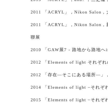
2011 「ACRYL」，Nikon Salo
2011 「ACRYL」，Nikon Salo
聯展
2010 「GAW展7 - 路地から路地
2012 「Elements of ligh
2012 「存在—そこにある場所—」，
2014 「Elements of light
2015 「Elements of lig