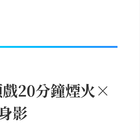
頭戲20分鐘煙火×
身影