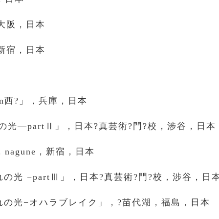
n，大阪，日本
n，新宿，日本
へin西?」，兵庫，日本
t それぞれの光—partⅡ」，日本?真芸術?門?校，涉谷，日本
nagune，新宿，日本
 −それぞれの光 −partⅢ」，日本?真芸術?門?校，涉谷，日
ht −それぞれの光−オハラブレイク」，?苗代湖，福島，日本