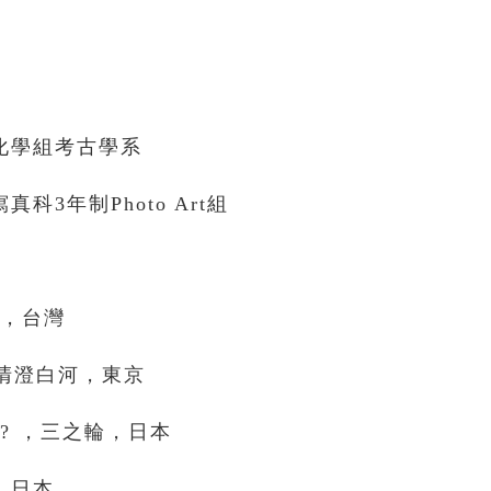
文化學組考古學系
科3年制Photo Art組
北，台灣
y」，清澄白河，東京
，und? ，三之輪，日本
輪，日本