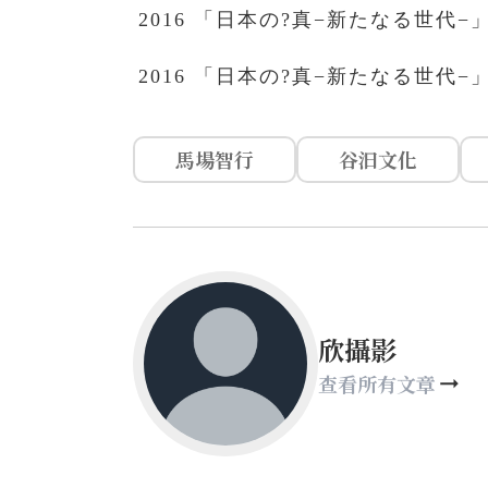
2016 「日本の?真−新たなる世代
2016 「日本の?真−新たなる世代−
馬場智行
谷汩文化
欣攝影
查看所有文章