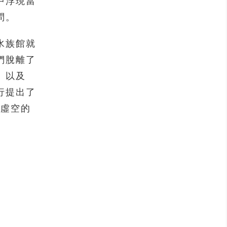
中浮現當
問。
水族館就
們脫離了
」以及
行提出了
、虛空的