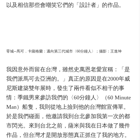
以及相信那些會嘲笑它們的「設計者」的作品。
零城─馬可．卡薩格蘭：邁向第三代城市〈60分鐘人〉；攝影：王進坤
我因意外而留在台灣，雖然史萬恩老愛宣稱：「是
我們派馬可去亞洲的。」真正的原因是在2000年威
尼斯建築雙年展時，發生了兩件看似不相干的事
情：季鐵男來參訪我們的〈60分鐘人〉（60 Minute
Man）船隻，我則從地上撿到他的台灣館宣傳單。
於是我們碰面，他邀請我到台北參加我第一次的都
市閃光。來到台北之前，薩米與我在日本做了幾件
作品，但台灣才是開放形態真正抓住了我的地方。