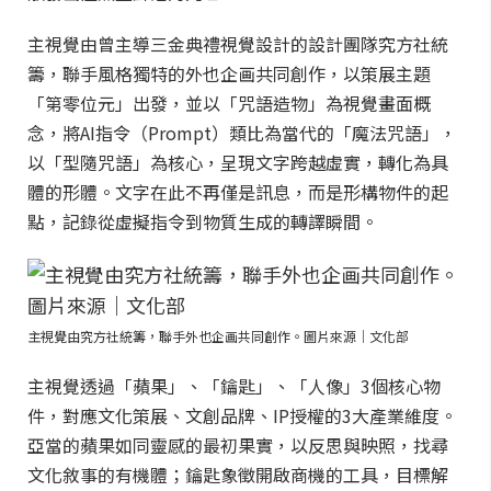
主視覺由曾主導三金典禮視覺設計的設計團隊究方社統
籌，聯手風格獨特的外也企画共同創作，以策展主題
「第零位元」出發，並以「咒語造物」為視覺畫面概
念，將AI指令（Prompt）類比為當代的「魔法咒語」，
以「型隨咒語」為核心，呈現文字跨越虛實，轉化為具
體的形體。文字在此不再僅是訊息，而是形構物件的起
點，記錄從虛擬指令到物質生成的轉譯瞬間。
主視覺由究方社統籌，聯手外也企画共同創作。圖片來源｜文化部
主視覺透過「蘋果」、「鑰匙」、「人像」3個核心物
件，對應文化策展、文創品牌、IP授權的3大產業維度。
亞當的蘋果如同靈感的最初果實，以反思與映照，找尋
文化敘事的有機體；鑰匙象徵開啟商機的工具，目標解