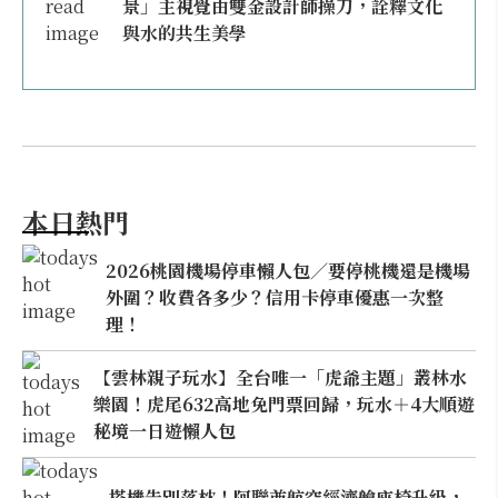
景」主視覺由雙金設計師操刀，詮釋文化
與水的共生美學
本日熱門
2026桃園機場停車懶人包／要停桃機還是機場
外圍？收費各多少？信用卡停車優惠一次整
理！
【雲林親子玩水】全台唯一「虎爺主題」叢林水
樂園！虎尾632高地免門票回歸，玩水＋4大順遊
秘境一日遊懶人包
搭機告別落枕！阿聯酋航空經濟艙座椅升級，