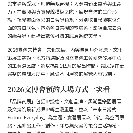
鎖市場與受眾，創造無限商機；人像勾勒出靈魂與生命
力，在虛擬與真實界線模糊之際，展現豐沛的生命形
態。視覺畫面色彩的白藍綠色系，分別取自模擬數位介
面的灰白底色、電腦藍白當機的電腦藍、影視合成去背
的綠幕綠，建構出數位科技的底層系統美學。
2026臺灣文博會「文化策展」內容包含戶外地景、文化
策展主題館、地方特選館及國立臺灣工藝研究發展中心
的工藝選品店，將以為期1個月的展出時間，讓民眾在更
完整的時間尺度中，感受不同層次的展覽內容策劃。
2026文博會預約入場方式一次看
「品牌商展」包括IP授權、文創品牌、黑潮星樂園展區
及文策院最新成果IP轉生漫畫屋，並以「未來日常式
Future Everyday」為主題，實體展區以「家」為空間原
點，延伸出工作、創作、休息與交流等複合生活場域，