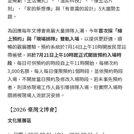
並規劃「生活儀式」、「溫柔科技」、「慢生活片
刻」、「家的新想像」與「有意識的設計」5大趨勢主
題。
為因應每年文博會商展大量排隊人潮，今年
首次採「線
上預約」與「現場排隊」雙軌入場
，以提供更舒適、順
暢的觀展體驗。預約系統於7月14日上午10時開放民眾註
冊帳號，將
於7月21日上午10時起正式開放預約入場時
段
，每日可供預約的時段自上午11時開始，每梯次約
3,000名額，每人每日僅限預約1個時段，並依預約時段
入場，不開放當日預約及修改入場時段。若未事先預約
者，則須依現場工作人員引導排隊入場，但實際入場時
間將視現場人流狀況安排。
【2026 臺灣文博會】
文化策展區