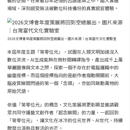
義的空間。在乘載百年記憶的古蹟建築之中，踏入實體
場域，深刻感受無法被數位科技備份的真實感官體驗。
2026文博會年度策展將回到空總展出。圖片來源｜台灣當代文化實驗室
本屆年度主題「第零位元」，試圖在人類文明加速沒入
數位洪流，AI生成能夠在微秒間轉譯指令，產出成千上萬
華麗圖像與文本之際，探索一個不存在於電腦邏輯中的
幽靈座標，而這個座標指向的是創作者撥動開關前，大
腦皮質瞬間閃過的第一個「念頭」，亦如同啟動萬物的
原始咒語。
依循「第零位元」的概念，文化策展將更彰顯並邀請觀
眾共同守護藝文創作者「起念瞬間」的力量，一起回到
「第零位元」，讓文化在冰冷的位元世界、AI世代，持續
散發出溫熱且鮮活的光芒。