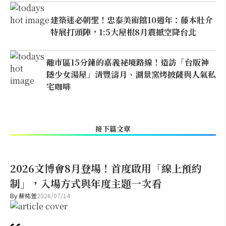
建築迷必朝聖！忠泰美術館10週年：藤本壯介
特展打頭陣，1:5大屋根8月震撼空降台北
離市區15分鐘的嘉義祕境路線！造訪「台版神
隱少女湯屋」清豐濤月、湖景窯烤披薩與人氣私
宅咖啡
接下篇文章
2026文博會8月登場！首度啟用「線上預約
制」，入場方式與年度主題一次看
By
蘇祐萱
2026/07/14