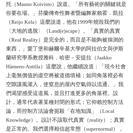
托（Mauno Koivisto）說道。「所有藝術的關鍵就是
你要在場。」芬蘭傳奇性舞者暨編舞家賴霍．凱拉
（Reijo Kela）這麼說道，他在1999年燒毀我們的
〈大地的逃脫〉（Land(e)scape）。「真實的真實
（Real Reality）是完全的，而且是不能夠被揣測的
東西，」愛丁堡和赫爾辛基大學的阿拉伯文與伊斯
蘭研究學系教授雅科．哈密－安提拉（Jaakko
Hämeen-Anttila）這麼說，他繼續說道：「現今社會
上毫無價值的虛空將被道德填補；如同角落裡必有
空隙讓風灌入，使窒息的屋內空氣得以流通。」我
們渴望感受這道風，並且打進更多的角落裡。設
計，通常代表著某種封閉的形式；它仰賴控制方法
論，而控制方法論會扼殺「在地知識」（Local
Knowledge）。設計不該取代真實（reality）；真實
是正常的。我們選擇相信超常態（supernormal），