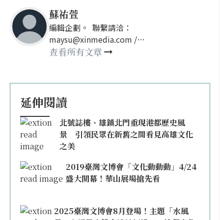
蘇祐萱
編輯企劃。 聯繫請洽：
maysu@xinmedia.com /
may860527@gmail.com
查看所有文章
延伸閱讀
北號誌樓、雄鎮北門重現港都歷史風
景 引領民眾在新舊之間看見高雄文化
之美
2019臺灣文博會「文化動動動」4/24
盛大開幕！華山展場搶先看
2025臺灣文博會8月登場！主題「水風