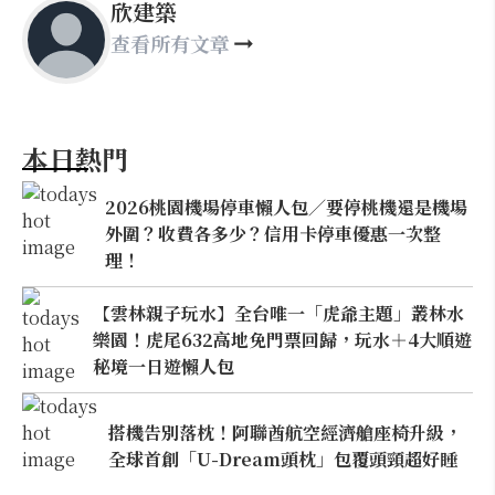
欣建築
查看所有文章
本日熱門
2026桃園機場停車懶人包／要停桃機還是機場
外圍？收費各多少？信用卡停車優惠一次整
理！
【雲林親子玩水】全台唯一「虎爺主題」叢林水
樂園！虎尾632高地免門票回歸，玩水＋4大順遊
秘境一日遊懶人包
搭機告別落枕！阿聯酋航空經濟艙座椅升級，
全球首創「U-Dream頭枕」包覆頭頸超好睡