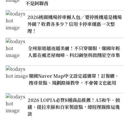
不是阿聯酋
2026桃園機場停車懶人包／要停桃機還是機場
外圍？收費各多少？信用卡停車優惠一次整
理！
全州旅遊越夜越美麗！不只穿韓服，韓國年輕
人都在瘋老屋咖啡、科幻碉堡與微醺星空市集
韓國Naver Map中文設定超簡單！訂餐廳、
搜尋景點、規劃路線教學，不會韓文也能用
2026 LOPIA必買8種商品推薦！A5和牛、披
薩、提拉米蘇和自家製甜點，總經理親推這幾
款