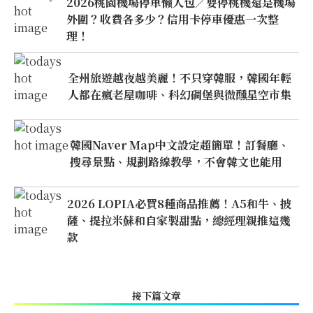
2026桃園機場停車懶人包／要停桃機還是機場
外圍？收費各多少？信用卡停車優惠一次整
理！
全州旅遊越夜越美麗！不只穿韓服，韓國年輕
人都在瘋老屋咖啡、科幻碉堡與微醺星空市集
韓國Naver Map中文設定超簡單！訂餐廳、
搜尋景點、規劃路線教學，不會韓文也能用
2026 LOPIA必買8種商品推薦！A5和牛、披
薩、提拉米蘇和自家製甜點，總經理親推這幾
款
接下篇文章