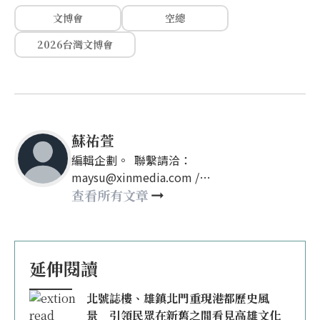
文博會
空總
2026台灣文博會
蘇祐萱
編輯企劃。 聯繫請洽：
maysu@xinmedia.com /
may860527@gmail.com
查看所有文章
延伸閱讀
北號誌樓、雄鎮北門重現港都歷史風
景 引領民眾在新舊之間看見高雄文化