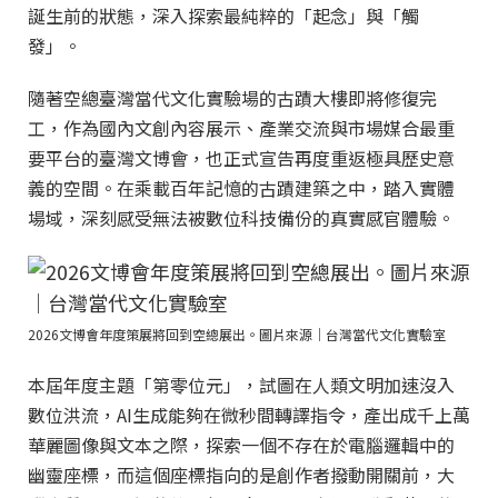
誕生前的狀態，深入探索最純粹的「起念」與「觸
發」。
隨著空總臺灣當代文化實驗場的古蹟大樓即將修復完
工，作為國內文創內容展示、產業交流與市場媒合最重
要平台的臺灣文博會，也正式宣告再度重返極具歷史意
義的空間。在乘載百年記憶的古蹟建築之中，踏入實體
場域，深刻感受無法被數位科技備份的真實感官體驗。
2026文博會年度策展將回到空總展出。圖片來源｜台灣當代文化實驗室
本屆年度主題「第零位元」，試圖在人類文明加速沒入
數位洪流，AI生成能夠在微秒間轉譯指令，產出成千上萬
華麗圖像與文本之際，探索一個不存在於電腦邏輯中的
幽靈座標，而這個座標指向的是創作者撥動開關前，大