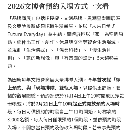
2026文博會預約入場方式一次看
「品牌商展」包括IP授權、文創品牌、黑潮星樂園展區
及文策院最新成果IP轉生漫畫屋，並以「未來日常式
Future Everyday」為主題，實體展區以「家」為空間原
點，延伸出工作、創作、休息與交流等複合生活場域，
並規劃「生活儀式」、「溫柔科技」、「慢生活片
刻」、「家的新想像」與「有意識的設計」5大趨勢主
題。
為因應每年文博會商展大量排隊人潮，今年
首次採「線
上預約」與「現場排隊」雙軌入場
，以提供更舒適、順
暢的觀展體驗。預約系統於7月14日上午10時開放民眾註
冊帳號，將
於7月21日上午10時起正式開放預約入場時
段
，每日可供預約的時段自上午11時開始，每梯次約
3,000名額，每人每日僅限預約1個時段，並依預約時段
入場，不開放當日預約及修改入場時段。若未事先預約