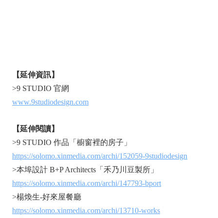
【延伸資訊】
>9 STUDIO 官網
www.9studiodesign.com
【延伸閱讀】
>9 STUDIO 作品「櫥窗裡的房子」
https://solomo.xinmedia.com/archi/152059-9studiodesign
>本埠設計 B+P Architects「禾乃川豆製所」
https://solomo.xinmedia.com/archi/147793-bport
>楊煥生-好來屋餐廳
https://solomo.xinmedia.com/archi/13710-works