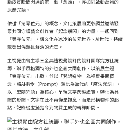
腦皮質瞬間閃過的第一個「念頭」，亦如同啟動萬物的
原始咒語。
依循「第零位元」的概念，文化策展將更彰顯並邀請觀
眾共同守護藝文創作者「起念瞬間」的力量，一起回到
「第零位元」，讓文化在冰冷的位元世界、AI世代，持續
散發出溫熱且鮮活的光芒。
主視覺由曾主導三金典禮視覺設計的設計團隊究方社統
籌，聯手風格獨特的外也企画共同創作，以策展主題
「第零位元」出發，並以「咒語造物」為視覺畫面概
念，將AI指令（Prompt）類比為當代的「魔法咒語」，
以「型隨咒語」為核心，呈現文字跨越虛實，轉化為具
體的形體。文字在此不再僅是訊息，而是形構物件的起
點，記錄從虛擬指令到物質生成的轉譯瞬間。