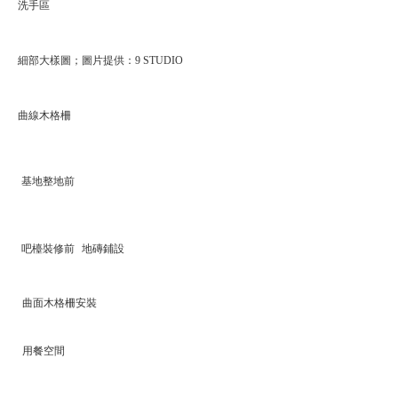
洗手區
細部大樣圖；圖片提供：9 STUDIO
曲線木格柵
基地整地前
吧檯裝修前
地磚鋪設
曲面木格柵安裝
用餐空間