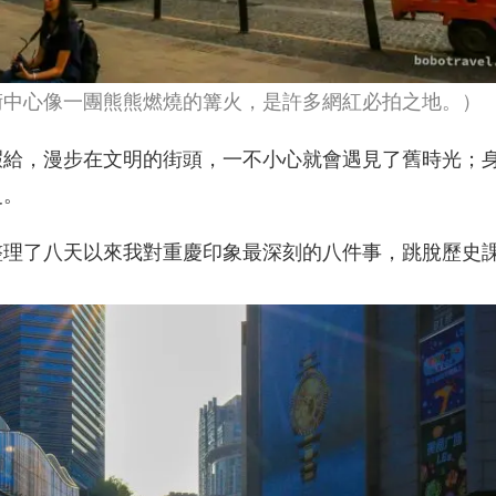
術中心像一團熊熊燃燒的篝火，是許多網紅必拍之地。）
暇給，漫步在文明的街頭，一不小心就會遇見了舊時光；
史。
整理了八天以來我對重慶印象最深刻的八件事，跳脫歷史