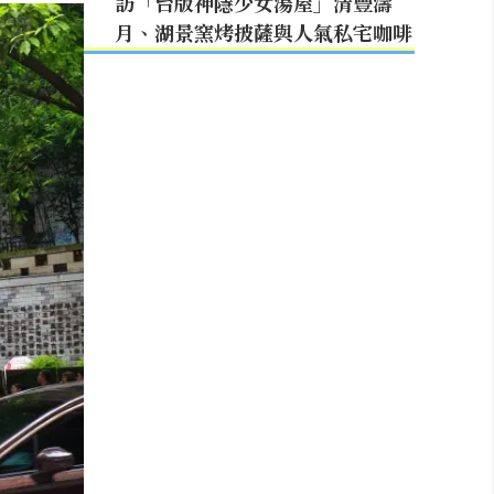
訪「台版神隱少女湯屋」清豐濤
月、湖景窯烤披薩與人氣私宅咖啡