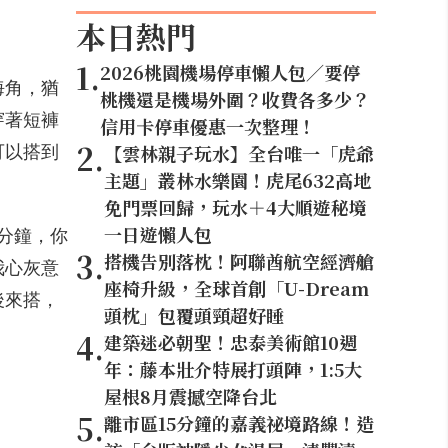
本日熱門
1
.
2026桃園機場停車懶人包／要停
海角，猶
桃機還是機場外圍？收費各多少？
穿著短褲
信用卡停車優惠一次整理！
2
.
【雲林親子玩水】全台唯一「虎爺
可以搭到
主題」叢林水樂園！虎尾632高地
免門票回歸，玩水＋4大順遊秘境
一日遊懶人包
分鐘，你
3
.
搭機告別落枕！阿聯酋航空經濟艙
我心灰意
座椅升級，全球首創「U-Dream
後來搭，
頭枕」包覆頭頸超好睡
4
.
建築迷必朝聖！忠泰美術館10週
年：藤本壯介特展打頭陣，1:5大
屋根8月震撼空降台北
5
.
離市區15分鐘的嘉義祕境路線！造