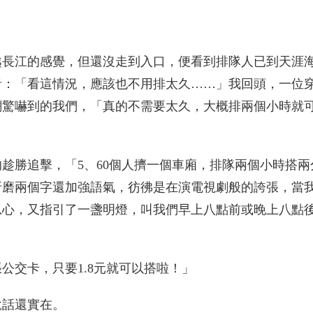
越長江的感覺，但還沒走到入口，便看到排隊人已到天涯
音：「看這情況，應該也不用排太久……」我回頭，一位
潮驚嚇到的我們，「真的不需要太久，大概排兩個小時就
趁勝追擊，「5、60個人擠一個車廂，排隊兩個小時搭兩
折磨兩個字還加強語氣，彷彿是在演電視劇般的誇張，當
忍心，又指引了一盞明燈，叫我們早上八點前或晚上八點
公交卡，只要1.8元就可以搭啦！」
說話還實在。