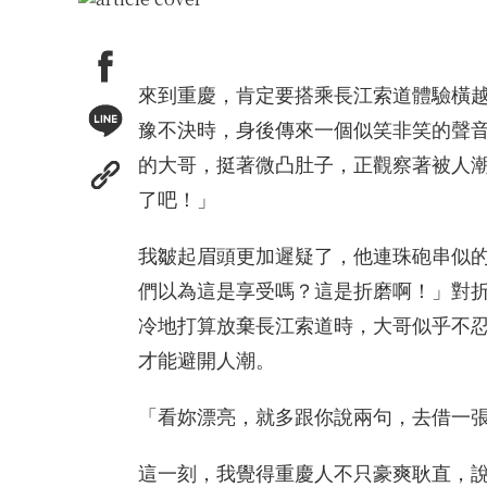
來到重慶，肯定要搭乘長江索道體驗橫
豫不決時，身後傳來一個似笑非笑的聲
的大哥，挺著微凸肚子，正觀察著被人
了吧！」
我皺起眉頭更加遲疑了，他連珠砲串似的
們以為這是享受嗎？這是折磨啊！」對
冷地打算放棄長江索道時，大哥似乎不
才能避開人潮。
「看妳漂亮，就多跟你說兩句，去借一張
這一刻，我覺得重慶人不只豪爽耿直，