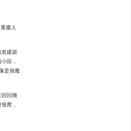
，重慶人
的老建築
個小區，
像是個魔
來回回幾
慢慢爬，