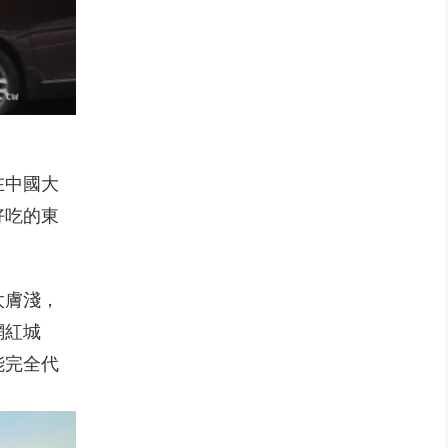
在中國大
好吃的東
太膚淺，
網紅城
能完全代