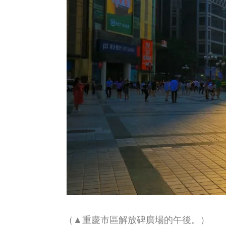
（▲重慶市區解放碑廣場的午後。）