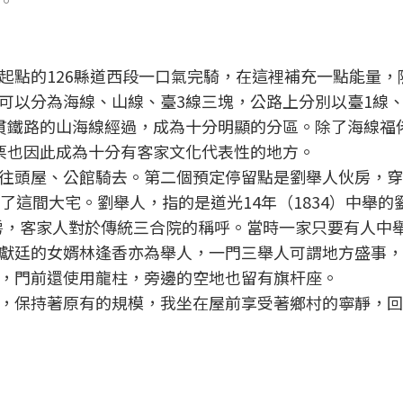
。
起點的126縣道西段一口氣完騎，在這裡補充一點能量，
可以分為海線、山線、臺3線三塊，公路上分別以臺1線、
貫鐵路的山海線經過，成為十分明顯的分區。除了海線福
栗也因此成為十分有客家文化代表性的地方。
往頭屋、公館騎去。第二個預定停留點是劉舉人伙房，穿
了這間大宅。劉舉人，指的是道光14年（1834）中舉的
伙房，客家人對於傳統三合院的稱呼。當時一家只要有人中
獻廷的女婿林逢香亦為舉人，一門三舉人可謂地方盛事，
，門前還使用龍柱，旁邊的空地也留有旗杆座。
，保持著原有的規模，我坐在屋前享受著鄉村的寧靜，回