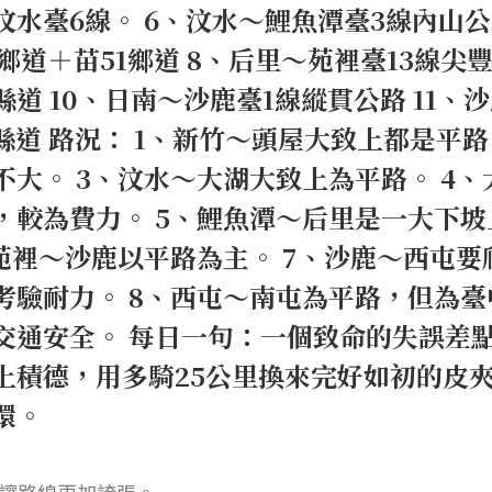
～汶水臺6線。 6、汶水～鯉魚潭臺3線內山
2鄉道＋苗51鄉道 8、后里～苑裡臺13線尖
1縣道 10、日南～沙鹿臺1線縱貫公路 11、
7縣道 路況： 1、新竹～頭屋大致上都是平路
大。 3、汶水～大湖大致上為平路。 4、
，較為費力。 5、鯉魚潭～后里是一大下坡
苑裡～沙鹿以平路為主。 7、沙鹿～西屯要
考驗耐力。 8、西屯～南屯為平路，但為臺
交通安全。 每日一句：一個致命的失誤差
上積德，用多騎25公里換來完好如初的皮
環。