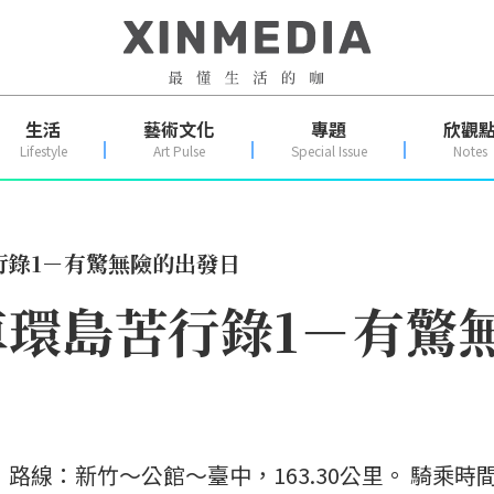
生活
藝術文化
專題
欣觀
Lifestyle
Art Pulse
Special Issue
Notes
行錄1－有驚無險的出發日
環島苦行錄1－有驚
雲。 路線：新竹～公館～臺中，163.30公里。 騎乘時