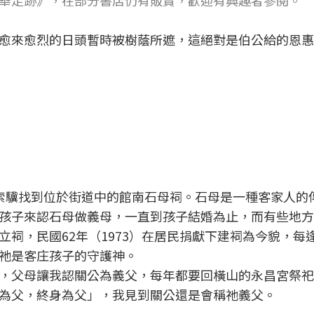
華足跡》，在部分書店仍有販賣，歡迎有興趣者參閱。
愈來愈烈的日頭暫時被樹蔭所遮，這絕對是伯公給的恩惠
索驥找到位於街道中的館南石母祠。石母是一種客家人的
孩子來認石母做義母，一直到孩子結婚為止，而有些地方
祠，民國62年（1973）在居民捐獻下建祠為今貌，每
祂是客庄孩子的守護神。
，父母讓我認關公為義父，每年都要回橫山的永昌宮祭祀
為父，終身為父」，我見到關公還是會稱祂義父。