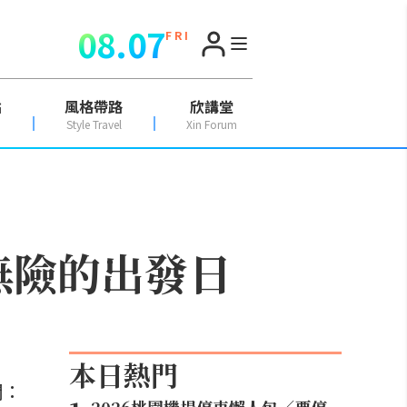
08.07
F R I
點
風格帶路
欣講堂
Style Travel
Xin Forum
無險的出發日
本日熱門
間：