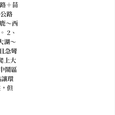
公路＋苗
豐公路
沙鹿～西
。 2、
大湖～
且急彎
爬上大
中鬧區
點讓環
夾，但