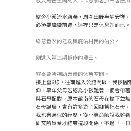
敝人擔任主編的大作《思鄉客旅－客庄風
樹旁小溪流水潺潺，周圍田野寧靜安祥，
必須要繼續前進，這裡只是休息站而已。
綠意盎然的老樹與庇佑村民的伯公。
剛進入第二期稻作的農田。
客委會所補助營造的休憩空間。
接上臺6線，往南進入公館鬧區，我按圖
仰，早年父母若認為小孩難養，便會帶著
與石母配對。原本館南的石母在樹下並無立
石母誕辰，會有許多遊子回鄉祭祀石母，
我也有類似的經歷，從小算命師說我難養
研究所畢業才結束這段關係，不過「一日