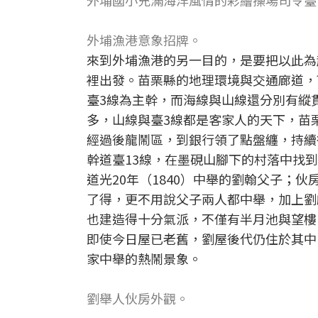
外埔國小充滿海洋風情的彩繪操場司令臺
外埔漁港意象招牌。
來到外埔漁港的另一目的，是要把以此為
裡出發。苗栗縣的地理環境與交通廊道，
臺3線為主幹，而海線與山線還分別有縱
多，山線與臺3線都是客家人的天下，苗
經過後龍鬧區，到銀行領了點盤纏，持續
幹道臺13線，在墨硯山腳下的村落中找到
道光20年（1840）中舉的劉翰父子；
了得，更不用說父子兩人都中舉，加上劉
也建造得十分氣派，不僅有半月池與望樓
即使今日屋已老舊，劉屋後代仍住於其中
家中舉的熱鬧景象。
劉舉人伙房外觀。