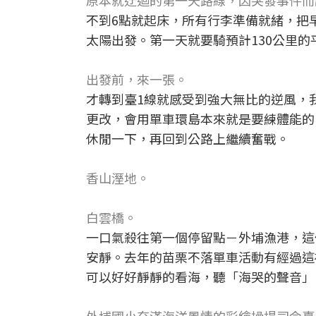
原本就迂迴的第一天路線，因突發事件而
不到6點就起床，所有行李準備就緒，把
太陽出發。第一天就要騎預計130公里
出發前，來一張。
才轉到臺1線就感受到強大無比的逆風，
更改，會用單車環島本來就是要練體能的
休閒一下，再回到公路上繼續奮戰。
香山溼地。
白雲橋。
一口氣殺往第一個停留點－外埔漁港，這
安靜。去年的苗栗不落單車活動有經過這
可以好好靜靜的看海，聽「海哭的聲音」