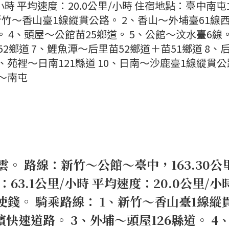
里/小時 平均速度：20.0公里/小時 住宿地點：臺中南
新竹～香山臺1線縱貫公路。 2、香山～外埔臺61線
。 4、頭屋～公館苗25鄉道。 5、公館～汶水臺6線。
2鄉道 7、鯉魚潭～后里苗52鄉道＋苗51鄉道 8、
9、苑裡～日南121縣道 10、日南～沙鹿臺1線縱貫公
屯～南屯
時多雲。 路線：新竹～公館～臺中，163.30公
：63.1公里/小時 平均速度：20.0公里/小
錢。 騎乘路線： 1、新竹～香山臺1線縱
濱快速道路。 3、外埔～頭屋126縣道。 4