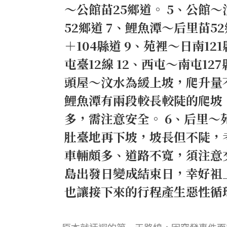
～公館苗25鄉道。 5、公館
52鄉道 7、鯉魚潭～后里苗5
＋104縣道 9、苑裡～日南12
屯臺12線 12、西屯～南屯12
頭屋～汶水為緩上坡，爬升量不
鯉魚潭有兩段較長較陡的爬坡
多，需注意安全。 6、后里～
肚臺地再下坡，坡長但不陡，
車輛頗多、道路不寬，須注意
島出發日變成結束日，幸好祖
也讓接下來的行程產生惡性循