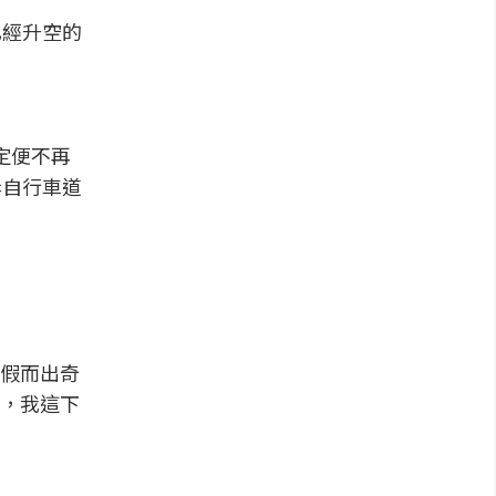
已經升空的
定便不再
岸自行車道
假而出奇
，我這下