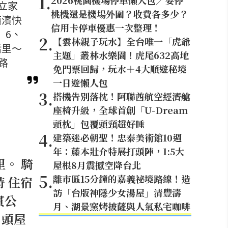
1
.
2026桃園機場停車懶人包／要停
屯立家
桃機還是機場外圍？收費各多少？
西濱快
信用卡停車優惠一次整理！
 6、
2
.
【雲林親子玩水】全台唯一「虎爺
后里～
主題」叢林水樂園！虎尾632高地
路
免門票回歸，玩水＋4大順遊秘境
一日遊懶人包
3
.
搭機告別落枕！阿聯酋航空經濟艙
座椅升級，全球首創「U-Dream
頭枕」包覆頭頸超好睡
4
.
建築迷必朝聖！忠泰美術館10週
年：藤本壯介特展打頭陣，1:5大
里。 騎
屋根8月震撼空降台北
5
.
離市區15分鐘的嘉義祕境路線！造
時 住宿
訪「台版神隱少女湯屋」清豐濤
貫公
月、湖景窯烤披薩與人氣私宅咖啡
、頭屋