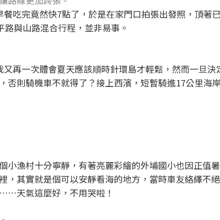
讓路線更加誇張。
早餐吃完竟然快7點了，於是在家門口拍張出發照，頂著
的平路與山路混合行程，並非易事。
我又再一次體會夏天應該順時針環島才輕鬆，然而一旦決
，否則騎機車不就得了？接上西濱，短暫騎進17公里海
個小漁村十分寧靜，有著亮麗彩繪的外埔國小也因正值暑
裡，其實就是個可以安靜看海的地方，當時車友絡繹不絕
……天氣這麼好，不用哭啦！