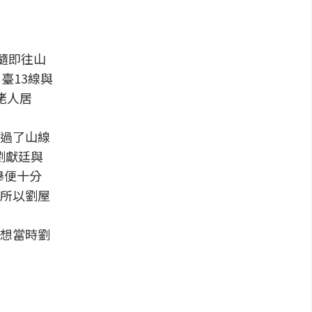
隨即往山
臺13線與
佬人居
過了山線
劉獻廷與
舉便十分
所以劉屋
想當時劉