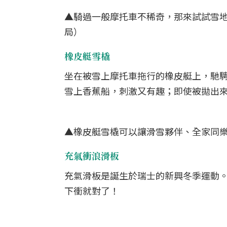
▲騎過一般摩托車不稀奇，那來試試雪
局）
橡皮艇雪橇
坐在被雪上摩托車拖行的橡皮艇上，馳
雪上香蕉船，刺激又有趣；即使被拋出
▲橡皮艇雪橇可以讓滑雪夥伴、全家同
充氣衝浪滑板
充氣滑板是誕生於瑞士的新興冬季運動
下衝就對了！