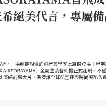
光希絕美代言，專屬備
藝術，一場顛覆想像的飛行美學就此震撼登場！星宇
X AIRSORAYAMA」金屬塗裝藝術機正式起飛，不
ki 演繹前衛大片，準備讓全球航空迷與時尚圈陷入