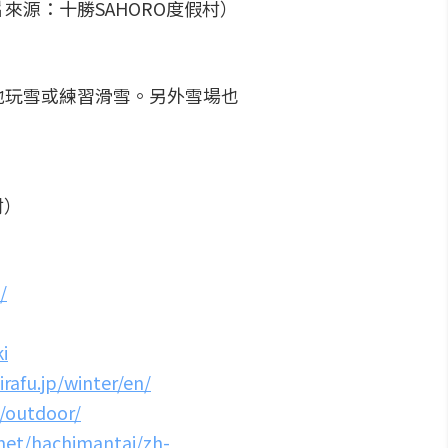
源：十勝SAHORO度假村）
地玩雪或練習滑雪。另外雪場也
村）
/
i
rafu.jp/winter/en/
i/outdoor/
net/hachimantai/zh-