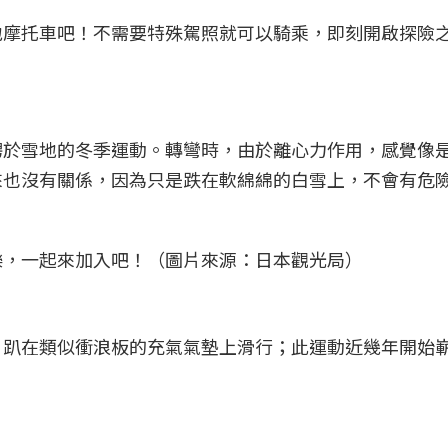
地摩托車吧！不需要特殊駕照就可以騎乘，即刻開啟探險
騁於雪地的冬季運動。轉彎時，由於離心力作用，感覺像
來也沒有關係，因為只是跌在軟綿綿的白雪上，不會有危
樂，一起來加入吧！（圖片來源：日本觀光局）
。趴在類似衝浪板的充氣氣墊上滑行；此運動近幾年開始