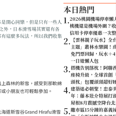
本日熱門
1
.
2026桃園機場停車懶
本是開心同樂，但是只有一些人
桃機還是機場外圍？
遊之外，日本滑雪場其實還有各
信用卡停車優惠一次
都有這麼多玩法，所以我們收集
2
.
【雲林親子玩水】全
主題」叢林水樂園！虎
免門票回歸，玩水＋
）
一日遊懶人包
3
.
搭機告別落枕！阿聯
座椅升級，全球首創「U
頭枕」包覆頭頸超好
踏上森林的新雪，感受到那軟綿
4
.
建築迷必朝聖！忠泰美
客或小朋友也可輕鬆參加。
年：藤本壯介特展打頭
屋根8月震撼空降台北
5
.
離市區15分鐘的嘉義
谷Grand Hirafu滑雪