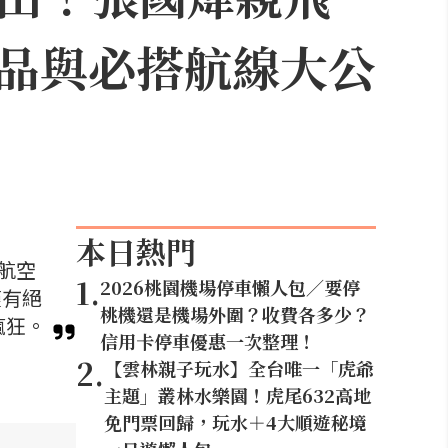
品與必搭航線大公
本日熱門
航空
1
.
2026桃園機場停車懶人包／要停
僅有絕
桃機還是機場外圍？收費各多少？
瘋狂。
信用卡停車優惠一次整理！
2
.
【雲林親子玩水】全台唯一「虎爺
主題」叢林水樂園！虎尾632高地
免門票回歸，玩水＋4大順遊秘境