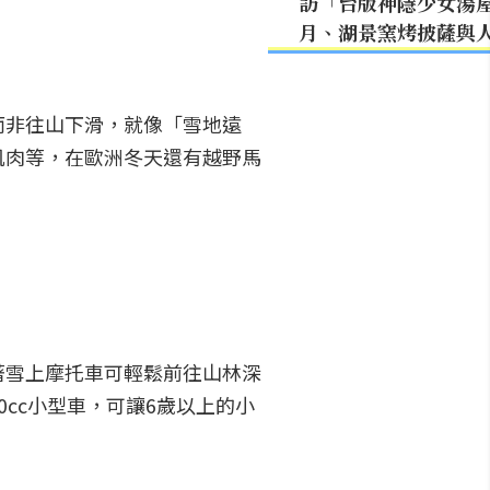
訪「台版神隱少女湯
月、湖景窯烤披薩與
而非往山下滑，就像「雪地遠
肌肉等，在歐洲冬天還有越野馬
著雪上摩托車可輕鬆前往山林深
cc小型車，可讓6歲以上的小