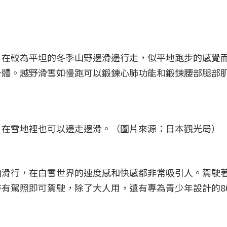
，在較為平坦的冬季山野邊滑邊行走，似平地跑步的感覺
一體。越野滑雪如慢跑可以鍛鍊心肺功能和鍛鍊腰部腿部
，在雪地裡也可以邊走邊滑。（圖片來源：日本觀光局）
山滑行，在白雪世界的速度感和快感都非常吸引人。駕駛
有駕照即可駕駛，除了大人用，還有專為青少年設計的80