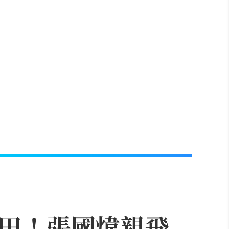
飛成田！張國煒親飛