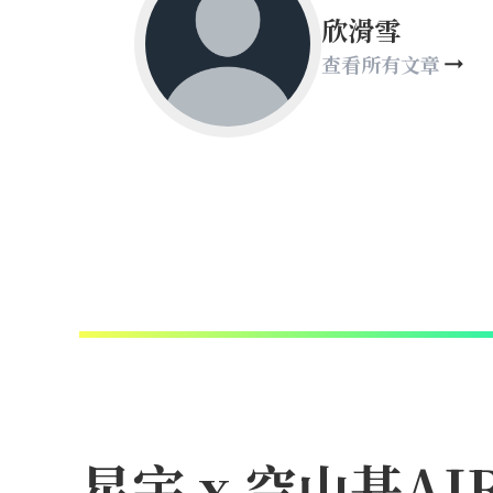
欣滑雪
查看所有文章
星宇 x 空山基A