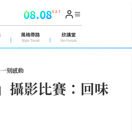
08.08
S A T
點
風格帶路
欣講堂
Style Travel
Xin Forum
每一刻感動
度」攝影比賽：回味