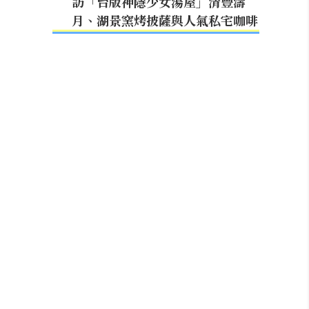
訪「台版神隱少女湯屋」清豐濤
月、湖景窯烤披薩與人氣私宅咖啡