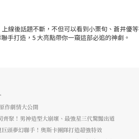
一號》上線後話題不斷，不但可以看到小栗旬、蒼井優
聯手打造，5 大亮點帶你一窺這部必追的神劇。
介
年原作劇情大公開
司齊聚！男神造型大崩壞、最強星三代驚豔出道
視巨頭夢幻聯手！奧斯卡團隊打造超強特效