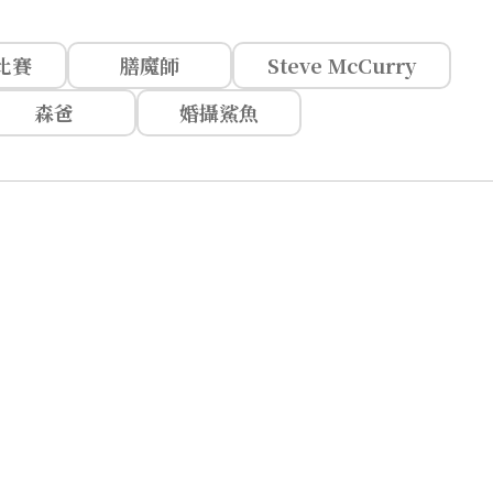
比賽
膳魔師
Steve McCurry
森爸
婚攝鯊魚