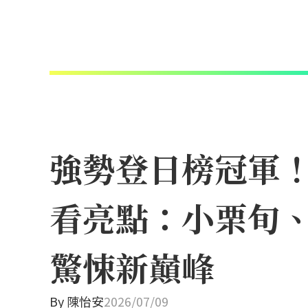
強勢登日榜冠軍！N
看亮點：小栗旬
驚悚新巔峰
By
陳怡安
2026/07/09