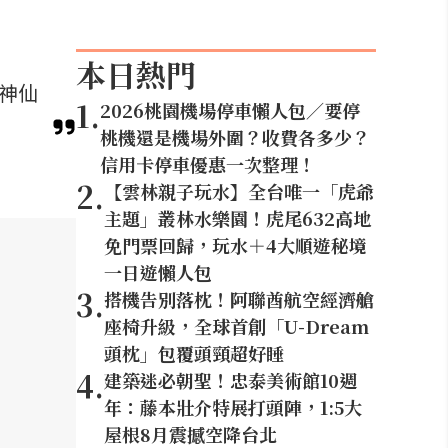
本日熱門
等神仙
1
.
2026桃園機場停車懶人包／要停
桃機還是機場外圍？收費各多少？
信用卡停車優惠一次整理！
2
.
【雲林親子玩水】全台唯一「虎爺
主題」叢林水樂園！虎尾632高地
免門票回歸，玩水＋4大順遊秘境
一日遊懶人包
3
.
搭機告別落枕！阿聯酋航空經濟艙
座椅升級，全球首創「U-Dream
頭枕」包覆頭頸超好睡
4
.
建築迷必朝聖！忠泰美術館10週
年：藤本壯介特展打頭陣，1:5大
屋根8月震撼空降台北