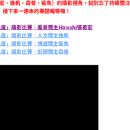
宏、逸帆、森爸、鯊魚）的攝影視角，就別忘了持續關注
膳魔師」接下來一連串的專題報導囉！
溫度」攝影比賽｜風景關主Hiroshi張君宏
的溫度」攝影比賽｜人文關主逸帆
的溫度」攝影比賽｜情感關主鯊魚
的溫度」攝影比賽｜街頭關主森爸