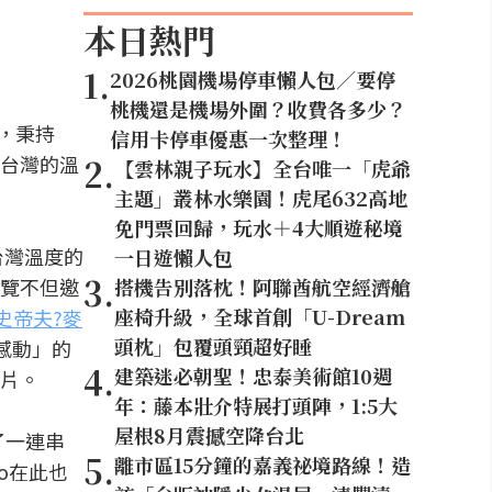
本日熱門
1
.
2026桃園機場停車懶人包／要停
桃機還是機場外圍？收費各多少？
，秉持
信用卡停車優惠一次整理！
台灣的溫
2
.
【雲林親子玩水】全台唯一「虎爺
主題」叢林水樂園！虎尾632高地
免門票回歸，玩水＋4大順遊秘境
台灣溫度的
一日遊懶人包
3
.
覽不但邀
搭機告別落枕！阿聯酋航空經濟艙
座椅升級，全球首創「U-Dream
史帝夫?麥
頭枕」包覆頭頸超好睡
感動」的
4
.
建築迷必朝聖！忠泰美術館10週
片。
年：藤本壯介特展打頭陣，1:5大
屋根8月震撼空降台北
了一連串
5
.
離市區15分鐘的嘉義祕境路線！造
to在此也