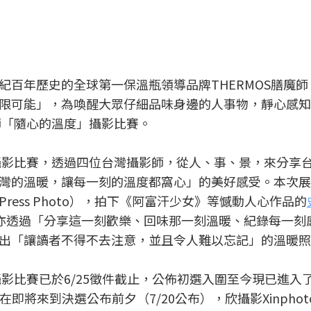
紀百年歷史的全球第一保溫瓶領導品牌THERMOS膳魔師
限可能」，為喚醒大眾仔細品味身邊的人事物，靜心感知
膳魔師「隨心的溫度」攝影比賽。
溫度」攝影比賽，透過四位台灣攝影師，從人、事、景，來分享
灣的溫暖，讓每一刻的溫度都窩心」的美好感受。本次展
Press Photo），拍下《阿富汗少女》等憾動人心作品的
亦透過「分享這一刻歡樂、回味那一刻溫暖、紀錄每一刻
出「讓讀者不得不去注意，並且令人難以忘記」的溫暖照
度」攝影比賽已於6/25徵件截止，公佈初選入圍至今現已進入
即將來到決選公布前夕（7/20公布），欣攝影Xinpho